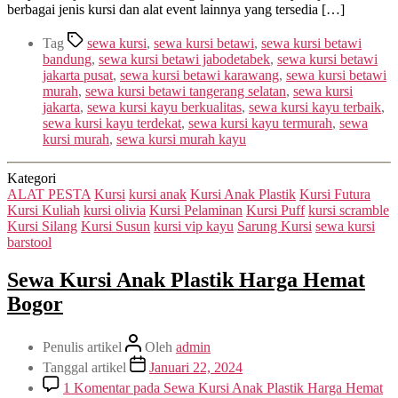
berbagai jenis kursi dan alat event lainnya yang tersedia […]
Tag
sewa kursi
,
sewa kursi betawi
,
sewa kursi betawi
bandung
,
sewa kursi betawi jabodetabek
,
sewa kursi betawi
jakarta pusat
,
sewa kursi betawi karawang
,
sewa kursi betawi
murah
,
sewa kursi betawi tangerang selatan
,
sewa kursi
jakarta
,
sewa kursi kayu berkualitas
,
sewa kursi kayu terbaik
,
sewa kursi kayu terdekat
,
sewa kursi kayu termurah
,
sewa
kursi murah
,
sewa kursi murah kayu
Kategori
ALAT PESTA
Kursi
kursi anak
Kursi Anak Plastik
Kursi Futura
Kursi Kuliah
kursi olivia
Kursi Pelaminan
Kursi Puff
kursi scramble
Kursi Silang
Kursi Susun
kursi vip kayu
Sarung Kursi
sewa kursi
barstool
Sewa Kursi Anak Plastik Harga Hemat
Bogor
Penulis artikel
Oleh
admin
Tanggal artikel
Januari 22, 2024
1 Komentar
pada Sewa Kursi Anak Plastik Harga Hemat