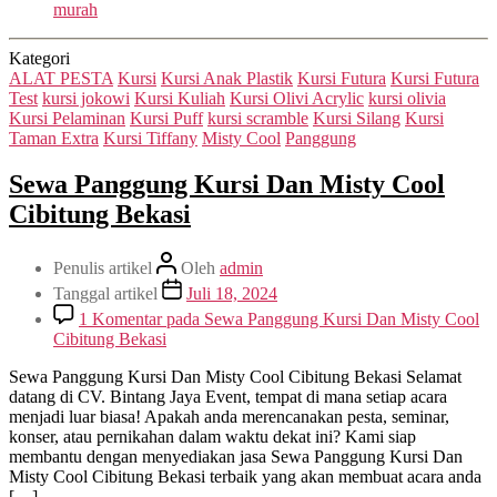
murah
Kategori
ALAT PESTA
Kursi
Kursi Anak Plastik
Kursi Futura
Kursi Futura
Test
kursi jokowi
Kursi Kuliah
Kursi Olivi Acrylic
kursi olivia
Kursi Pelaminan
Kursi Puff
kursi scramble
Kursi Silang
Kursi
Taman Extra
Kursi Tiffany
Misty Cool
Panggung
Sewa Panggung Kursi Dan Misty Cool
Cibitung Bekasi
Penulis artikel
Oleh
admin
Tanggal artikel
Juli 18, 2024
1 Komentar
pada Sewa Panggung Kursi Dan Misty Cool
Cibitung Bekasi
Sewa Panggung Kursi Dan Misty Cool Cibitung Bekasi Selamat
datang di CV. Bintang Jaya Event, tempat di mana setiap acara
menjadi luar biasa! Apakah anda merencanakan pesta, seminar,
konser, atau pernikahan dalam waktu dekat ini? Kami siap
membantu dengan menyediakan jasa Sewa Panggung Kursi Dan
Misty Cool Cibitung Bekasi terbaik yang akan membuat acara anda
[…]