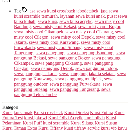
Tag
jasa sewa kursi crossback jabodetabek
,
jasa sewa
kursi scramble termurah
,
layanan sewa kursi anak
,
pusat sewa
kursi kuliah
,
sewa kursi
,
sewa kursi acrylic
,
sewa misty cool
Bandung
,
sewa misty cool Bekasi
,
sewa misty cool Bogor
,
sewa misty cool Cikampek
,
sewa misty cool Cikarang
,
sewa
misty cool Cilegon
,
sewa misty cool Depok
,
sewa misty cool
Jakarta
,
sewa misty cool Karawang
,
sewa misty cool
Purwakarta
,
sewa misty cool Subang
,
sewa misty cool
Tangerang
,
sewa panggung
,
sewa panggung Bandung
,
sewa
panggung Bekasi
,
sewa panggung Bogor
,
sewa panggung
Cikampek
,
sewa panggung Cikarang
,
sewa panggung
Cilegon
,
sewa panggung Depok
,
sewa panggung indoor
,
sewa panggung Jakarta
,
sewa panggung jakarta selatan
,
sewa
panggung Karawang
,
sewa panggung multiplek
,
sewa
panggung outdoor
,
sewa panggung Purwakarta
,
sewa
panggung Subang
,
sewa panggung Tangerang
,
sewa
panggung Teluk Jambe
Kategori
Kursi
kursi anak
Kursi crossback
Kursi Direksi
Kursi Futura
Kursi
Futura Test
kursi jokowi
Kursi Olivi Acrylic
kursi olivia
Kursi
Pelaminan
Kursi Puff
kursi scramble
Kursi Silang
Kursi Susun
Kursi Taman Extra
Kursi Tiffany
kursi tiffany acrylic
kursi vip kayu