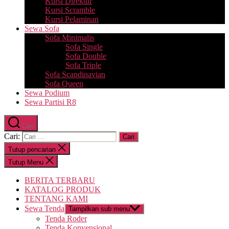
Kursi Direktur
Kursi Scramble
Kursi Pelaminan
Sewa Sofa
Sofa Minimalis
Sofa Single
Sofa Double
Sofa Triple
Sofa Scandinavian
Sofa Queen
Sewa Podium
Sewa Partisi R8
Cari
Cari:
Tutup pencarian
Tutup Menu
BERITA TERBARU
KATALOG PRODUK
TENTANG KAMI
Sewa Tenda
Tampilkan sub menu
Tenda Roder
Tenda Konvensional