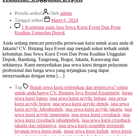
Penulis artikel
Oleh
admin
Tanggal artikel
Maret 6, 2024
1 Komentar
pada Jasa Sewa Kursi Event Dan Pesta
Kualitas Unggulan Depok
Anda sedang mencari penyedia persewaan kursi untuk acara anda di
Jakarta? CV. Bintang Jaya Event siap menjadi solusi terbaik untuk
kebutuhan Jasa Sewa Kursi Event Dan Pesta Kualitas Unggulan
Depok, Bandung, Tangerang, Bogor, Jakarta, Karawang dan
sekitarnya. Kami menyediakan jasa sewa kursi dengan pelayanan
profesional dan harga sewa yang terjangkau yang dapat
menyesuaikan dengan tema […]
Tag
Butuh sewa kursi terlengkap dan terpercaya? solusi
untuk anda hanya CV. Bintang Jaya Rental Equipment
,
harga
sewa kursi futura
,
jasa sewa kursi acrylic bekasi
,
jasa sewa
kursi acrylic bogor
,
jasa sewa kursi acrylic depok
,
jasa sewa
kursi acrylic Jabodetabek
,
jasa sewa kursi acrylic jakarta
,
jasa
sewa kursi acrylic tangerang
,
jasa sewa kursi crossback
,
jasa
sewa kursi crossback jabodetabek
,
jasa sewa kursi crossback
jakarta dan sekitarnya
,
jasa sewa kursi scramble termurah
,
layanan sewa kursi anak
,
pusat sewa kursi kuliah
,
sewa kursi
,