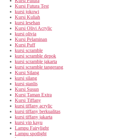
Kursi Futura
Kursi Futura Test
kursi jokowi
Kursi Kuliah
kursi lesehan
Kursi Olivi Acrylic
kursi olivia
Kursi Pelaminan
Kursi Puff
kursi scramble
kursi scramble depok
kursi scramble jakarta
kursi scramble tangerang
Kursi Silang
kursi silang
kursi stanlis
Kursi Susun
Kursi Taman Extra
Kursi Tiffany
kursi tiffany acrylic
kursi tiffany berkualitas
kursi tiffany jakarta
kursi vip kayu
Lampu Fairylight
Lampu spotlight