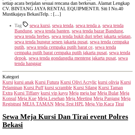
setiap acara berjalan sesuai rencana dan berkesan. Alamat Lengkap
CV. BINTANG JAYA RENTAL EQUIPMENTJl. Siti I No.40
Mustikajaya BekasiTelp. : […]
Tag
sewa kursi
,
sewa tenda
,
sewa tenda a
,
sewa tenda
Bandung
,
sewa tenda banten
,
sewa tenda bazar Bandung
,
sewa tenda brebes
,
sewa tenda bukit duri tebet jakarta selatan
,
sewa tenda bungur senen jakarta pusat
,
sewa tenda cempaka
putih
,
sewa tenda cempaka putih barat ce
,
sewa tenda
cempaka putih barat cempaka putih jakarta pusat
,
sewa tenda
depok
,
sewa tenda gondangdia menteng jakarta pusat
,
sewa
tenda hanggar
Kategori
Kursi
kursi anak
Kursi Futura
Kursi Olivi Acrylic
kursi olivia
Kursi
Pelaminan
Kursi Puff
kursi scramble
Kursi Silang
Kursi Taman
Extra
Kursi Tiffany
kursi vip kayu
Meja
meja bar
Meja Bulat
Meja
Konsul
Meja Kue
Meja Lesehan
Meja Meeting
Meja Panjang
Meja
Registrasi
MEJA TAMAN
Meja Test HPL
Meja Vip Kaca
Tirai
Sewa Meja Kursi Dan Tirai event Polres
Bekasi