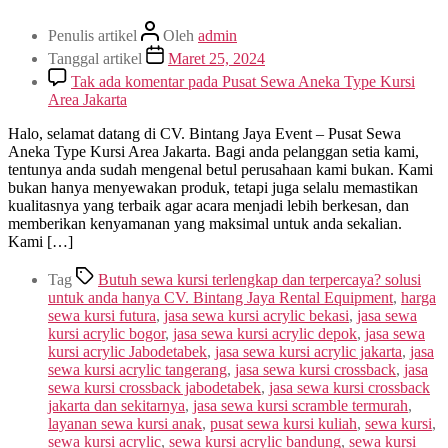
Penulis artikel
Oleh
admin
Tanggal artikel
Maret 25, 2024
Tak ada komentar
pada Pusat Sewa Aneka Type Kursi
Area Jakarta
Halo, selamat datang di CV. Bintang Jaya Event – Pusat Sewa
Aneka Type Kursi Area Jakarta. Bagi anda pelanggan setia kami,
tentunya anda sudah mengenal betul perusahaan kami bukan. Kami
bukan hanya menyewakan produk, tetapi juga selalu memastikan
kualitasnya yang terbaik agar acara menjadi lebih berkesan, dan
memberikan kenyamanan yang maksimal untuk anda sekalian.
Kami […]
Tag
Butuh sewa kursi terlengkap dan terpercaya? solusi
untuk anda hanya CV. Bintang Jaya Rental Equipment
,
harga
sewa kursi futura
,
jasa sewa kursi acrylic bekasi
,
jasa sewa
kursi acrylic bogor
,
jasa sewa kursi acrylic depok
,
jasa sewa
kursi acrylic Jabodetabek
,
jasa sewa kursi acrylic jakarta
,
jasa
sewa kursi acrylic tangerang
,
jasa sewa kursi crossback
,
jasa
sewa kursi crossback jabodetabek
,
jasa sewa kursi crossback
jakarta dan sekitarnya
,
jasa sewa kursi scramble termurah
,
layanan sewa kursi anak
,
pusat sewa kursi kuliah
,
sewa kursi
,
sewa kursi acrylic
,
sewa kursi acrylic bandung
,
sewa kursi