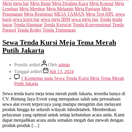
Meja
meja bar
Meja Bulat
Meja Dealing Kaca
Meja Konsul
Meja
Lesehan
Meja Meeting
Meja Melamin
Meja Panjang
Meja
Prasmanan
Meja Registrasi
MEJA TAMAN
Meja Test HPL
sewa
kursi
sewa kursi bar
sewa meja IBM
sewa meja rias
Tenda
tenda
bazar
Tenda Hanggar
Tenda Kerucut
Tenda Konvensional
Tenda
Parasol
Tenda Roder
Tenda Transparan
Sewa Tenda Kursi Meja Tema Merah
Putih Jakarta
Penulis artikel
Oleh
admin
Tanggal artikel
Juli 13, 2024
1 Komentar
pada Sewa Tenda Kursi Meja Tema Merah
Putih Jakarta
Sewa tenda kursi meja tema merah putih Jakarta, tersedia hanya di
CV. Bintang Jaya Event yang merupakan salah satu perusahaan
sewa alat event terpercaya yang mampu mengirim dan melayani
produk hingga ke seluruh wilayah Jabodetabek. Memberikan
pelayanan yang optimal untuk setiap kebutuhan acara anda. Kami
dapat menjadikan acara anda semakin megah dan mewah dengan
produk-produk […]