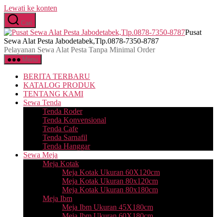
Lewati ke konten
Cari
Pusat
Sewa Alat Pesta Jabodetabek,Tlp.0878-7350-8787
Pelayanan Sewa Alat Pesta Tanpa Minimal Order
Menu
BERITA TERBARU
KATALOG PRODUK
TENTANG KAMI
Sewa Tenda
Tenda Roder
Tenda Konvensional
Tenda Cafe
Tenda Sarnafil
Tenda Hanggar
Sewa Meja
Meja Kotak
Meja Kotak Ukuran 60X120cm
Meja Kotak Ukuran 80x120cm
Meja Kotak Ukuran 80x180cm
Meja Ibm
Meja Ibm Ukuran 45X180cm
Meja Ibm Ukuran 60X180cm