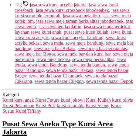
Tag
jasa sewa kursi acrylic jakarta
,
jasa sewa kursi
crossback
,
jasa sewa kursi crossback jabodetabek
,
jasa sewa
kursi scramble termurah
,
jasa sewa meja ibm
,
jasa sewa meja
kotak ibm
,
jasa sewa meja taman berkualitas jabodetabek
,
jasa
sewa tenda
,
jasa sewa tenda plafon
,
jasa sewa tenda terdekat
,
layanan sewa kursi anak
,
pusat sewa kursi kuliah
,
sewa kursi
,
sewa kursi acrylic
,
sewa kursi acrylic bandung
,
sewa kursi
acrylic bekasi
,
sewa meja
,
sewa meja bandung
,
sewa meja bar
bandung
,
sewa meja bar Bekasi
,
sewa meja bar berkualitas
,
sewa meja bar Bogor
,
sewa meja bar dan kursi bar
,
sewa meja
bar murah
,
sewa meja bekasi
,
sewa meja berkualitas
,
sewa
tenda
,
sewa tenda Bandung
,
sewa tenda banten
,
sewa tenda
bazar Bandung
,
sewa tenda bazar Bekasi
,
sewa tenda bazar
Bogor
,
sewa tenda bazar Cikampek
,
sewa tenda bazar
Cikarang
,
sewa tenda bazar Cilegon
,
sewa tenda bazar Depok
Kategori
Kursi
kursi anak
Kursi Futura
kursi jokowi
Kursi Kuliah
kursi olivia
Kursi Pelaminan
Kursi Puff
kursi scramble
Kursi Silang
Kursi
Susun
Kursi Tiffany
Pusat Sewa Aneka Type Kursi Area
Jakarta