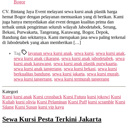
Bogor
CV. Bintang Jaya Event melayani sewa kursi anak plastik harga
hemat Bogor dengan pelayanan memuaskan yang di berikan. Kami
juga hanya menyediakan alat event dengan kualitas prima dan
terbaik untuk pengiriman seluruh wilayah Jabodetabek, Serang,
Bekasi, Purwakarta, Tangerang, Karawang, Bogor, Depok,
Bandung dan sekitarnya. Kami merupakan jasa sewa paling terkenal
di Jabodetabek yang akan memberikan […]
Tag
layanan sewa kursi anak
,
sewa kursi
,
sewa kursi anak
,
sewa kursi anak cikarang
,
sewa kursi anak jabodetabek
,
sewa
kursi anak karawang
,
sewa kursi anak plastik purwkaarta
,
sewa kursi anak tangerang
,
sewa kursi bekasi
,
sewa kursi
berkualitas bandung
,
sewa kursi jakarta
,
sewa kursi murah
,
sewa kursi tangerang
,
sewa kursi termurah tangerang
Kategori
Kursi
kursi anak
Kursi crossback
Kursi Futura
kursi jokowi
Kursi
Kuliah
kursi olivia
Kursi Pelaminan
Kursi Puff
kursi scramble
Kursi
Silang
Kursi Susun
kursi vip kayu
Sewa Kursi Pesta Terkini Jakarta