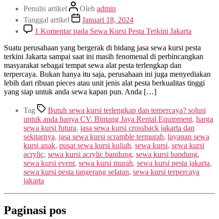
Penulis artikel
Oleh
admin
Tanggal artikel
Januari 18, 2024
1 Komentar
pada Sewa Kursi Pesta Terkini Jakarta
Suatu perusahaan yang bergerak di bidang jasa sewa kursi pesta
terkini Jakarta sampai saat ini masih fenomenal di perbincangkan
masyarakat sebagai tempat sewa alat pesta terlengkap dan
terpercaya. Bukan hanya itu saja, perusahaan ini juga menyediakan
lebih dari ribuan pieces atau unit jenis alat pesta berkualitas tinggi
yang siap untuk anda sewa kapan pun. Anda […]
Tag
Butuh sewa kursi terlengkap dan terpercaya? solusi
untuk anda hanya CV. Bintang Jaya Rental Equipment
,
harga
sewa kursi futura
,
jasa sewa kursi crossback jakarta dan
sekitarnya
,
jasa sewa kursi scramble termurah
,
layanan sewa
kursi anak
,
pusat sewa kursi kuliah
,
sewa kursi
,
sewa kursi
acrylic
,
sewa kursi acrylic bandung
,
sewa kursi bandung
,
sewa kursi event
,
sewa kursi murah
,
sewa kursi pesta jakarta
,
sewa kursi pesta tangerang selatan
,
sewa kursi terpercaya
jakarta
Paginasi pos