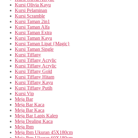
Kursi Olivia Kayu
Kursi Pelaminan
Kursi Scramble
Kursi Taman 2in1
Kursi Taman Alfa
Kursi Taman Extra
Kursi Taman Kayu
Kursi Taman Lipat {Magic}
Kursi Taman Single
Kursi Tiffany
Kursi Tiffany Acrylic
Kursi Tiffany Acrylic
Kursi Tiffany Gold
Kursi Tiffany Hitam
Kursi Tiffany Kayu
Kursi Tiffany Putih
Kursi Vip
Meja Bar
Meja Bar Kaca
Meja Bar Kaca
Meja Bar Lapis Kalep
Meja Dealing Kaca
Meja Ibm
Meja Ibm Ukuran 45X180cm
Meja Ibm Ukuran 60X180cm