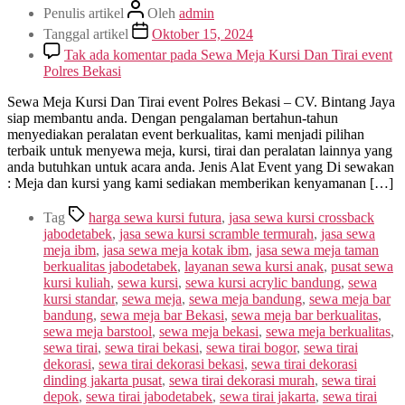
Penulis artikel
Oleh
admin
Tanggal artikel
Oktober 15, 2024
Tak ada komentar
pada Sewa Meja Kursi Dan Tirai event
Polres Bekasi
Sewa Meja Kursi Dan Tirai event Polres Bekasi – CV. Bintang Jaya
siap membantu anda. Dengan pengalaman bertahun-tahun
menyediakan peralatan event berkualitas, kami menjadi pilihan
terbaik untuk menyewa meja, kursi, tirai dan peralatan lainnya yang
anda butuhkan untuk acara anda. Jenis Alat Event yang Di sewakan
: Meja dan kursi yang kami sediakan memberikan kenyamanan […]
Tag
harga sewa kursi futura
,
jasa sewa kursi crossback
jabodetabek
,
jasa sewa kursi scramble termurah
,
jasa sewa
meja ibm
,
jasa sewa meja kotak ibm
,
jasa sewa meja taman
berkualitas jabodetabek
,
layanan sewa kursi anak
,
pusat sewa
kursi kuliah
,
sewa kursi
,
sewa kursi acrylic bandung
,
sewa
kursi standar
,
sewa meja
,
sewa meja bandung
,
sewa meja bar
bandung
,
sewa meja bar Bekasi
,
sewa meja bar berkualitas
,
sewa meja barstool
,
sewa meja bekasi
,
sewa meja berkualitas
,
sewa tirai
,
sewa tirai bekasi
,
sewa tirai bogor
,
sewa tirai
dekorasi
,
sewa tirai dekorasi bekasi
,
sewa tirai dekorasi
dinding jakarta pusat
,
sewa tirai dekorasi murah
,
sewa tirai
depok
,
sewa tirai jabodetabek
,
sewa tirai jakarta
,
sewa tirai