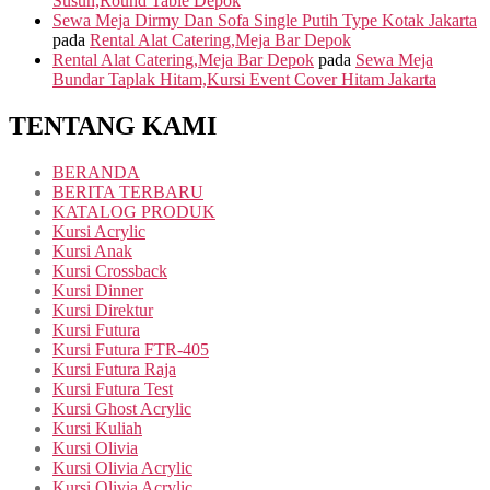
Susun,Round Table Depok
Sewa Meja Dirmy Dan Sofa Single Putih Type Kotak Jakarta
pada
Rental Alat Catering,Meja Bar Depok
Rental Alat Catering,Meja Bar Depok
pada
Sewa Meja
Bundar Taplak Hitam,Kursi Event Cover Hitam Jakarta
TENTANG KAMI
BERANDA
BERITA TERBARU
KATALOG PRODUK
Kursi Acrylic
Kursi Anak
Kursi Crossback
Kursi Dinner
Kursi Direktur
Kursi Futura
Kursi Futura FTR-405
Kursi Futura Raja
Kursi Futura Test
Kursi Ghost Acrylic
Kursi Kuliah
Kursi Olivia
Kursi Olivia Acrylic
Kursi Olivia Acrylic