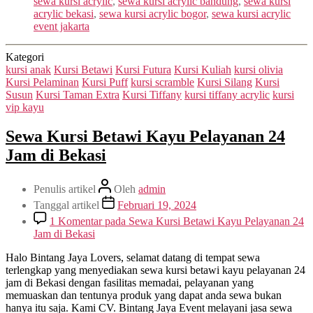
sewa kursi acrylic
,
sewa kursi acrylic bandung
,
sewa kursi
acrylic bekasi
,
sewa kursi acrylic bogor
,
sewa kursi acrylic
event jakarta
Kategori
kursi anak
Kursi Betawi
Kursi Futura
Kursi Kuliah
kursi olivia
Kursi Pelaminan
Kursi Puff
kursi scramble
Kursi Silang
Kursi
Susun
Kursi Taman Extra
Kursi Tiffany
kursi tiffany acrylic
kursi
vip kayu
Sewa Kursi Betawi Kayu Pelayanan 24
Jam di Bekasi
Penulis artikel
Oleh
admin
Tanggal artikel
Februari 19, 2024
1 Komentar
pada Sewa Kursi Betawi Kayu Pelayanan 24
Jam di Bekasi
Halo Bintang Jaya Lovers, selamat datang di tempat sewa
terlengkap yang menyediakan sewa kursi betawi kayu pelayanan 24
jam di Bekasi dengan fasilitas memadai, pelayanan yang
memuaskan dan tentunya produk yang dapat anda sewa bukan
hanya itu saja. Kami CV. Bintang Jaya Event melayani jasa sewa