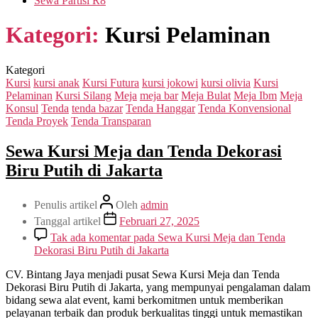
Sewa Partisi R8
Kategori:
Kursi Pelaminan
Kategori
Kursi
kursi anak
Kursi Futura
kursi jokowi
kursi olivia
Kursi
Pelaminan
Kursi Silang
Meja
meja bar
Meja Bulat
Meja Ibm
Meja
Konsul
Tenda
tenda bazar
Tenda Hanggar
Tenda Konvensional
Tenda Proyek
Tenda Transparan
Sewa Kursi Meja dan Tenda Dekorasi
Biru Putih di Jakarta
Penulis artikel
Oleh
admin
Tanggal artikel
Februari 27, 2025
Tak ada komentar
pada Sewa Kursi Meja dan Tenda
Dekorasi Biru Putih di Jakarta
CV. Bintang Jaya menjadi pusat Sewa Kursi Meja dan Tenda
Dekorasi Biru Putih di Jakarta, yang mempunyai pengalaman dalam
bidang sewa alat event, kami berkomitmen untuk memberikan
pelayanan terbaik dan produk berkualitas tinggi untuk memastikan