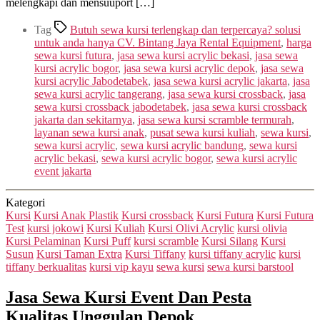
melengkapi dan mensuuport […]
Tag
Butuh sewa kursi terlengkap dan terpercaya? solusi
untuk anda hanya CV. Bintang Jaya Rental Equipment
,
harga
sewa kursi futura
,
jasa sewa kursi acrylic bekasi
,
jasa sewa
kursi acrylic bogor
,
jasa sewa kursi acrylic depok
,
jasa sewa
kursi acrylic Jabodetabek
,
jasa sewa kursi acrylic jakarta
,
jasa
sewa kursi acrylic tangerang
,
jasa sewa kursi crossback
,
jasa
sewa kursi crossback jabodetabek
,
jasa sewa kursi crossback
jakarta dan sekitarnya
,
jasa sewa kursi scramble termurah
,
layanan sewa kursi anak
,
pusat sewa kursi kuliah
,
sewa kursi
,
sewa kursi acrylic
,
sewa kursi acrylic bandung
,
sewa kursi
acrylic bekasi
,
sewa kursi acrylic bogor
,
sewa kursi acrylic
event jakarta
Kategori
Kursi
Kursi Anak Plastik
Kursi crossback
Kursi Futura
Kursi Futura
Test
kursi jokowi
Kursi Kuliah
Kursi Olivi Acrylic
kursi olivia
Kursi Pelaminan
Kursi Puff
kursi scramble
Kursi Silang
Kursi
Susun
Kursi Taman Extra
Kursi Tiffany
kursi tiffany acrylic
kursi
tiffany berkualitas
kursi vip kayu
sewa kursi
sewa kursi barstool
Jasa Sewa Kursi Event Dan Pesta
Kualitas Unggulan Depok