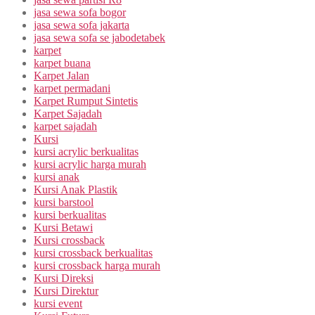
jasa sewa sofa bogor
jasa sewa sofa jakarta
jasa sewa sofa se jabodetabek
karpet
karpet buana
Karpet Jalan
karpet permadani
Karpet Rumput Sintetis
Karpet Sajadah
karpet sajadah
Kursi
kursi acrylic berkualitas
kursi acrylic harga murah
kursi anak
Kursi Anak Plastik
kursi barstool
kursi berkualitas
Kursi Betawi
Kursi crossback
kursi crossback berkualitas
kursi crossback harga murah
Kursi Direksi
Kursi Direktur
kursi event