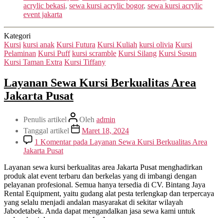
acrylic bekasi
,
sewa kursi acrylic bogor
,
sewa kursi acrylic
event jakarta
Kategori
Kursi
kursi anak
Kursi Futura
Kursi Kuliah
kursi olivia
Kursi
Pelaminan
Kursi Puff
kursi scramble
Kursi Silang
Kursi Susun
Kursi Taman Extra
Kursi Tiffany
Layanan Sewa Kursi Berkualitas Area
Jakarta Pusat
Penulis artikel
Oleh
admin
Tanggal artikel
Maret 18, 2024
1 Komentar
pada Layanan Sewa Kursi Berkualitas Area
Jakarta Pusat
Layanan sewa kursi berkualitas area Jakarta Pusat menghadirkan
produk alat event terbaru dan berkelas yang di imbangi dengan
pelayanan profesional. Semua hanya tersedia di CV. Bintang Jaya
Rental Equipment, yaitu gudang alat pesta terlengkap dan terpercaya
yang selalu menjadi andalan masyarakat di sekitar wilayah
Jabodetabek. Anda dapat mengandalkan jasa sewa kami untuk