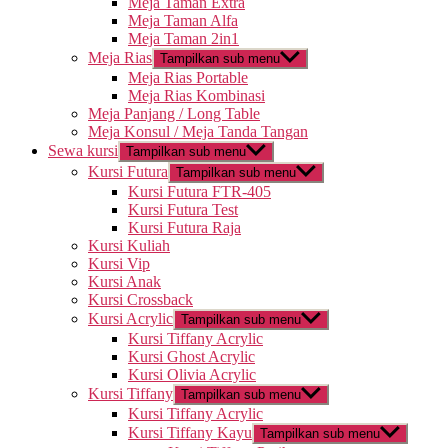
Meja Taman Extra
Meja Taman Alfa
Meja Taman 2in1
Meja Rias
Tampilkan sub menu
Meja Rias Portable
Meja Rias Kombinasi
Meja Panjang / Long Table
Meja Konsul / Meja Tanda Tangan
Sewa kursi
Tampilkan sub menu
Kursi Futura
Tampilkan sub menu
Kursi Futura FTR-405
Kursi Futura Test
Kursi Futura Raja
Kursi Kuliah
Kursi Vip
Kursi Anak
Kursi Crossback
Kursi Acrylic
Tampilkan sub menu
Kursi Tiffany Acrylic
Kursi Ghost Acrylic
Kursi Olivia Acrylic
Kursi Tiffany
Tampilkan sub menu
Kursi Tiffany Acrylic
Kursi Tiffany Kayu
Tampilkan sub menu