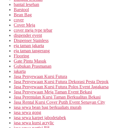
bantal lesehan
Barstool
Bean Bag
cover
Cover Meja
cover meja type tebar
dispender event
Dispenser Stainless
eja taman jakarta
eja taman tangerang
Flooring
Gate Pintu Masuk
Gubukan Prasmanan
jakarta
Jasa Penyewaan Kursi Futura
Jasa Penyewaan Kursi Futura Dekorasi Pesta Depok
Jasa Penyewaan Kursi Futura Polos Event Jagakarsa
Jasa Penyewaan Meja Taman Event Bekasi
Jasa Perentalan Kursi Taman Berkualitas Bekasi
Jasa Rental Kursi Cover Putih Event Senayan City
jasa sewa bean bag berkualiats murah
jasa sewa gong
jasa sewa karpet jabodetabek
jasa sewa kursi acrylic
jasa sewa partisi R8