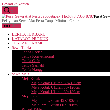
Lewati ke konten
Cari
Pusat Sew
Pelayanan Sewa Alat Pesta Tanpa Minimal Order
Menu
BERITA TERBARU
KATALOG PRODUK
TENTANG KAMI
Sewa Tenda
Tenda Roder
Tenda Konvensional
Tenda Cafe
Tenda Sarnafil
Tenda Hanggar
Sewa Meja
Meja Kotak
Meja Kotak Ukuran 60X120cm
Meja Kotak Ukuran 80x120cm
Meja Kotak Ukuran 80x180cm
Meja Ibm
Meja Ibm Ukuran 45X180cm
Meja Ibm Ukuran 60X180cm
Round Table