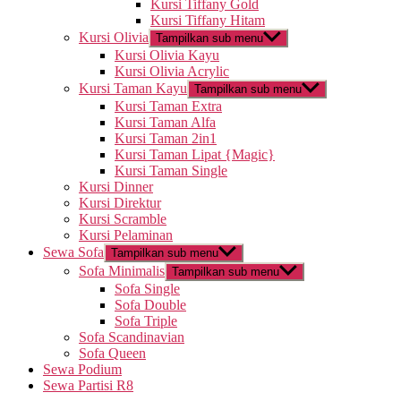
Kursi Tiffany Gold
Kursi Tiffany Hitam
Kursi Olivia
Tampilkan sub menu
Kursi Olivia Kayu
Kursi Olivia Acrylic
Kursi Taman Kayu
Tampilkan sub menu
Kursi Taman Extra
Kursi Taman Alfa
Kursi Taman 2in1
Kursi Taman Lipat {Magic}
Kursi Taman Single
Kursi Dinner
Kursi Direktur
Kursi Scramble
Kursi Pelaminan
Sewa Sofa
Tampilkan sub menu
Sofa Minimalis
Tampilkan sub menu
Sofa Single
Sofa Double
Sofa Triple
Sofa Scandinavian
Sofa Queen
Sewa Podium
Sewa Partisi R8