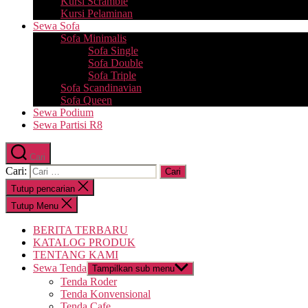
Kursi Scramble
Kursi Pelaminan
Sewa Sofa
Sofa Minimalis
Sofa Single
Sofa Double
Sofa Triple
Sofa Scandinavian
Sofa Queen
Sewa Podium
Sewa Partisi R8
Cari
Cari:
Tutup pencarian
Tutup Menu
BERITA TERBARU
KATALOG PRODUK
TENTANG KAMI
Sewa Tenda
Tampilkan sub menu
Tenda Roder
Tenda Konvensional
Tenda Cafe