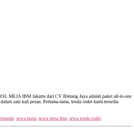
A IBM Jakarta dari CV Bintang Jaya adalah paket all-in-one
dalam satu kali pesan. Pertama-tama, tenda roder kami tersedia
ermurah
,
sewa kursi
,
sewa meja ibm
,
sewa tenda roder