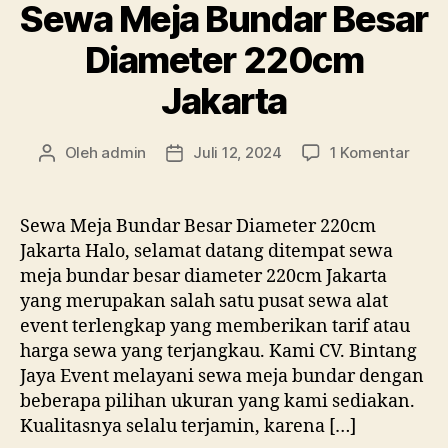
Sewa Meja Bundar Besar
Diameter 220cm
Jakarta
pada
Oleh
admin
Juli 12, 2024
1 Komentar
Penulis
Tanggal
Sewa
artikel
artikel
Meja
Bund
Sewa Meja Bundar Besar Diameter 220cm
Besa
Jakarta Halo, selamat datang ditempat sewa
Diam
meja bundar besar diameter 220cm Jakarta
220
yang merupakan salah satu pusat sewa alat
Jakar
event terlengkap yang memberikan tarif atau
harga sewa yang terjangkau. Kami CV. Bintang
Jaya Event melayani sewa meja bundar dengan
beberapa pilihan ukuran yang kami sediakan.
Kualitasnya selalu terjamin, karena […]