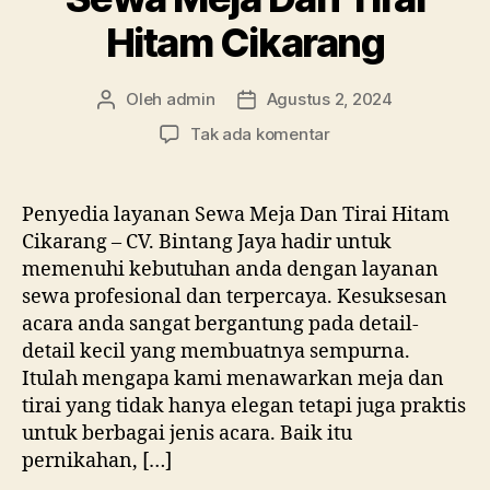
Hitam Cikarang
Oleh
admin
Agustus 2, 2024
Penulis
Tanggal
artikel
artikel
pada
Tak ada komentar
Sewa
Meja
Dan
Penyedia layanan Sewa Meja Dan Tirai Hitam
Tirai
Cikarang – CV. Bintang Jaya hadir untuk
Hitam
memenuhi kebutuhan anda dengan layanan
Cikarang
sewa profesional dan terpercaya. Kesuksesan
acara anda sangat bergantung pada detail-
detail kecil yang membuatnya sempurna.
Itulah mengapa kami menawarkan meja dan
tirai yang tidak hanya elegan tetapi juga praktis
untuk berbagai jenis acara. Baik itu
pernikahan, […]