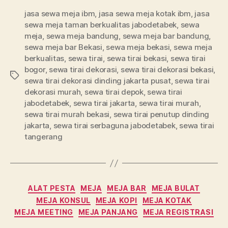
jasa sewa meja ibm
,
jasa sewa meja kotak ibm
,
jasa
sewa meja taman berkualitas jabodetabek
,
sewa
meja
,
sewa meja bandung
,
sewa meja bar bandung
,
sewa meja bar Bekasi
,
sewa meja bekasi
,
sewa meja
berkualitas
,
sewa tirai
,
sewa tirai bekasi
,
sewa tirai
bogor
,
sewa tirai dekorasi
,
sewa tirai dekorasi bekasi
,
Tag
sewa tirai dekorasi dinding jakarta pusat
,
sewa tirai
dekorasi murah
,
sewa tirai depok
,
sewa tirai
jabodetabek
,
sewa tirai jakarta
,
sewa tirai murah
,
sewa tirai murah bekasi
,
sewa tirai penutup dinding
jakarta
,
sewa tirai serbaguna jabodetabek
,
sewa tirai
tangerang
Kategori
ALAT PESTA
MEJA
MEJA BAR
MEJA BULAT
MEJA KONSUL
MEJA KOPI
MEJA KOTAK
MEJA MEETING
MEJA PANJANG
MEJA REGISTRASI