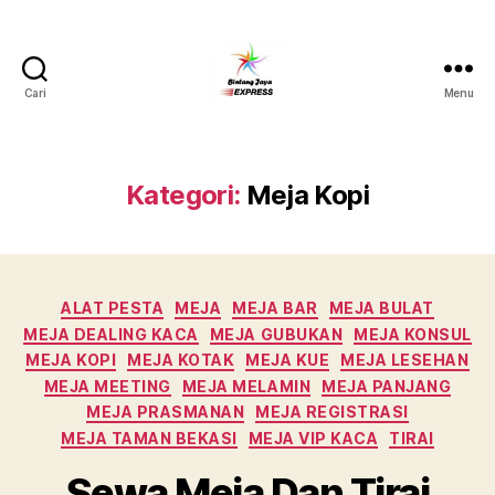
Cari
Menu
Pusat
Sewa
Alat
Pesta
Kategori:
Meja Kopi
Jabodetabek,Tlp.0878-
7350-
8787
Kategori
ALAT PESTA
MEJA
MEJA BAR
MEJA BULAT
MEJA DEALING KACA
MEJA GUBUKAN
MEJA KONSUL
MEJA KOPI
MEJA KOTAK
MEJA KUE
MEJA LESEHAN
MEJA MEETING
MEJA MELAMIN
MEJA PANJANG
MEJA PRASMANAN
MEJA REGISTRASI
MEJA TAMAN BEKASI
MEJA VIP KACA
TIRAI
Sewa Meja Dan Tirai