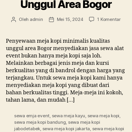
Unggul Area Bogor
pada
Oleh
admin
Mei 15, 2024
1 Komentar
Penulis
Tanggal
Peny
artikel
artikel
Meja
Kopi
Penyewaan meja kopi minimalis kualitas
Minim
unggul area Bogor menyediakan jasa sewa alat
Kuali
event bukan hanya meja kopi saja loh.
Ungg
Melainkan berbagai jenis meja dan kursi
Area
berkualitas yang di bandrol dengan harga yang
Bogo
terjangkau. Untuk sewa meja kopi kami hanya
menyediakan meja kopi yang dibuat dari
bahan berkualitas tinggi. Meja-meja ini kokoh,
tahan lama, dan mudah […]
sewa emja event
,
sewa meja kayu
,
sewa meja kopi
,
sewa meja kopi bandung
,
sewa meja kopi
jabodetabek
,
sewa meja kopi jakarta
,
sewa meja kopi