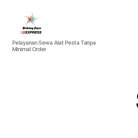
Pusat
Pelayanan Sewa Alat Pesta Tanpa
Sewa
Minimal Order
Alat
Pesta
Jabodetabek,Tlp.0878-
7350-
8787