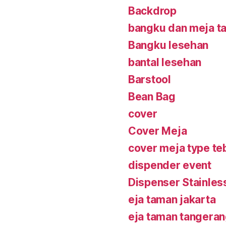
Backdrop
bangku dan meja t
Bangku lesehan
bantal lesehan
Barstool
Bean Bag
cover
Cover Meja
cover meja type te
dispender event
Dispenser Stainles
eja taman jakarta
eja taman tangera