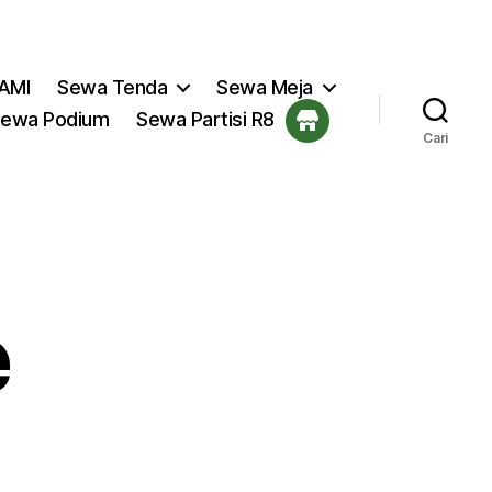
AMI
Sewa Tenda
Sewa Meja
ewa Podium
Sewa Partisi R8
Cari
e