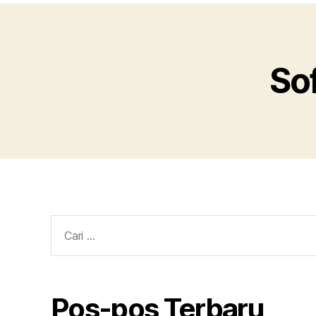
So
Cari:
Pos-pos Terbaru