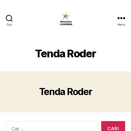
Cari
Menu
Pusat
Sewa
Alat
Pesta
Tenda Roder
Jabodetabek,Tlp.0878-
7350-
8787
Tenda Roder
Cari: