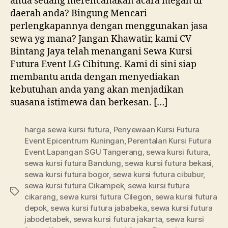
anda sedang merencanakan acara megah di
LG
daerah anda? Bingung Mencari
Cibit
perlengkapannya dengan menggunakan jasa
sewa yg mana? Jangan Khawatir, kami CV
Bintang Jaya telah menangani Sewa Kursi
Futura Event LG Cibitung. Kami di sini siap
membantu anda dengan menyediakan
kebutuhan anda yang akan menjadikan
suasana istimewa dan berkesan. […]
harga sewa kursi futura
,
Penyewaan Kursi Futura
Event Epicentrum Kuningan
,
Perentalan Kursi Futura
Event Lapangan SGU Tangerang
,
sewa kursi futura
,
sewa kursi futura Bandung
,
sewa kursi futura bekasi
,
sewa kursi futura bogor
,
sewa kursi futura cibubur
,
sewa kursi futura Cikampek
,
sewa kursi futura
Tag
cikarang
,
sewa kursi futura Cilegon
,
sewa kursi futura
depok
,
sewa kursi futura jababeka
,
sewa kursi futura
jabodetabek
,
sewa kursi futura jakarta
,
sewa kursi