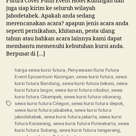
Futura Cover Putih Event Hotel Kuningan dan
Event
juga siap kirim ke seluruh wilayah
Hotel
Jabodetabek. Apakah anda sedang
Kuningan
merencanakan acara? apapun jenis acara anda
seperti pernikahan, khitanan, pesta ulang
tahun atau bahkan acara lainnya kami dapat
membantu memenuhi kebutuhan kursi anda.
Berpusat di […]
harga sewa kursi futura
,
Penyewaan Kursi Futura
Event Epicentrum Kuningan
,
sewa kursi futura
,
sewa
kursi futura Bandung
,
sewa kursi futura bekasi
,
sewa
kursi futura bogor
,
sewa kursi futura cibubur
,
sewa
kursi futura Cikampek
,
sewa kursi futura cikarang
,
sewa kursi futura Cilegon
,
sewa kursi futura depok
,
Tag
sewa kursi futura jababeka
,
sewa kursi futura
jabodetabek
,
sewa kursi futura jakarta
,
sewa kursi
futura Karawang
,
sewa kursi futura Purwakarta
,
sewa
kursi futura Subang
,
sewa kursi futura tangerang
,