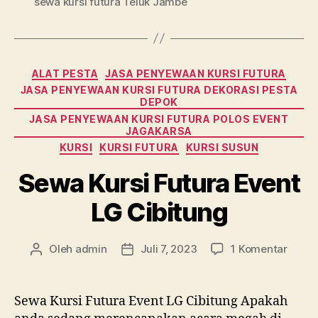
sewa kursi futura Teluk Jambe
Kategori
ALAT PESTA
JASA PENYEWAAN KURSI FUTURA
JASA PENYEWAAN KURSI FUTURA DEKORASI PESTA
DEPOK
JASA PENYEWAAN KURSI FUTURA POLOS EVENT
JAGAKARSA
KURSI
KURSI FUTURA
KURSI SUSUN
Sewa Kursi Futura Event
LG Cibitung
pada
Oleh
admin
Juli 7, 2023
1 Komentar
Penulis
Tanggal
Sewa
artikel
artikel
Kursi
Futur
Sewa Kursi Futura Event LG Cibitung Apakah
Event