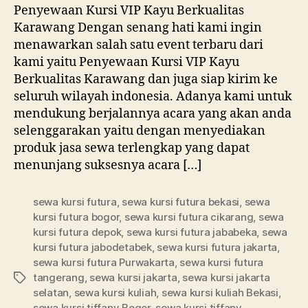
VI
Penyewaan Kursi VIP Kayu Berkualitas
Ka
Karawang Dengan senang hati kami ingin
Ber
menawarkan salah satu event terbaru dari
Ka
kami yaitu Penyewaan Kursi VIP Kayu
Berkualitas Karawang dan juga siap kirim ke
seluruh wilayah indonesia. Adanya kami untuk
mendukung berjalannya acara yang akan anda
selenggarakan yaitu dengan menyediakan
produk jasa sewa terlengkap yang dapat
menunjang suksesnya acara […]
sewa kursi futura
,
sewa kursi futura bekasi
,
sewa
kursi futura bogor
,
sewa kursi futura cikarang
,
sewa
kursi futura depok
,
sewa kursi futura jababeka
,
sewa
kursi futura jabodetabek
,
sewa kursi futura jakarta
,
sewa kursi futura Purwakarta
,
sewa kursi futura
tangerang
,
sewa kursi jakarta
,
sewa kursi jakarta
Tag
selatan
,
sewa kursi kuliah
,
sewa kursi kuliah Bekasi
,
sewa kursi tiffany Bogor
,
sewa kursi tiffany