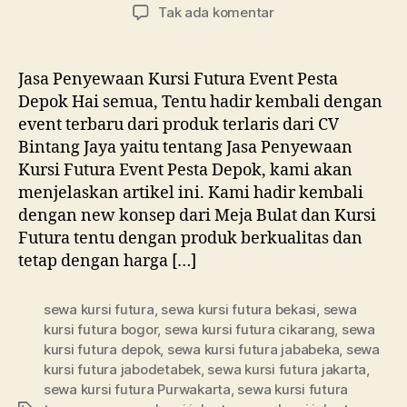
artikel
artikel
pada
Tak ada komentar
Jasa
Penyewaan
Kursi
Jasa Penyewaan Kursi Futura Event Pesta
Futura
Depok Hai semua, Tentu hadir kembali dengan
Event
event terbaru dari produk terlaris dari CV
Pesta
Bintang Jaya yaitu tentang Jasa Penyewaan
Depok
Kursi Futura Event Pesta Depok, kami akan
menjelaskan artikel ini. Kami hadir kembali
dengan new konsep dari Meja Bulat dan Kursi
Futura tentu dengan produk berkualitas dan
tetap dengan harga […]
sewa kursi futura
,
sewa kursi futura bekasi
,
sewa
kursi futura bogor
,
sewa kursi futura cikarang
,
sewa
kursi futura depok
,
sewa kursi futura jababeka
,
sewa
kursi futura jabodetabek
,
sewa kursi futura jakarta
,
sewa kursi futura Purwakarta
,
sewa kursi futura