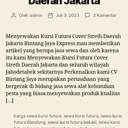
Daerah Jakarta
pada
Oleh
admin
Juli 3, 2023
3 Komentar
Penulis
Tanggal
Meny
artikel
artikel
Kursi
Futur
Menyewakan Kursi Futura Cover Streth Daerah
Cove
Jakarta Bintang Jaya Express mau memberikan
Stret
artikel yang berupa jasa sewa dan oleh karena
Daer
itu kami Menyewakan Kursi Futura Cover
Jakar
Streth Daerah Jakarta dan seluruh wilayah
Jabodetabek sekitarnya Perkenalkan kami CV
Bintang Jaya merupakan perusahaan yang
bergerak di bidang jasa sewa alat kebutuhan
pesta yang biasa menyewakan produk kualitas
[…]
harga sewa kursi futura
,
sewa kursi futura
,
sewa kursi
futura Bandung
,
sewa kursi futura bekasi
,
sewa kursi