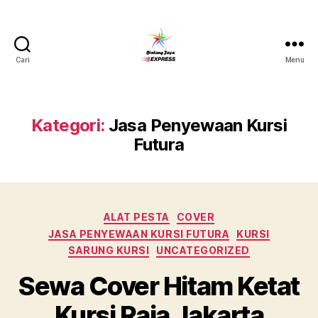
Cari
Menu
Pusat
Sewa
Alat
Pesta
Kategori:
Jasa Penyewaan Kursi
Jabodetabek,Tlp.0878-
Futura
7350-
8787
Kategori
ALAT PESTA
COVER
JASA PENYEWAAN KURSI FUTURA
KURSI
SARUNG KURSI
UNCATEGORIZED
Sewa Cover Hitam Ketat
Kursi Raja Jakarta