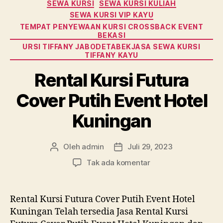
SEWA KURSI
SEWA KURSI KULIAH
SEWA KURSI VIP KAYU
TEMPAT PENYEWAAN KURSI CROSSBACK EVENT
BEKASI
URSI TIFFANY JABODETABEKJASA SEWA KURSI
TIFFANY KAYU
Rental Kursi Futura
Cover Putih Event Hotel
Kuningan
Oleh
admin
Juli 29, 2023
Penulis
Tanggal
artikel
artikel
pada
Tak ada komentar
Rental
Kursi
Futura
Rental Kursi Futura Cover Putih Event Hotel
Cover
Kuningan Telah tersedia Jasa Rental Kursi
Putih