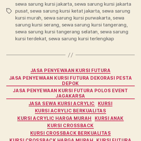
sewa sarung kursi jakarta
,
sewa sarung kursi jakarta
pusat
,
sewa sarung kursi ketat jakarta
,
sewa sarung
Tag
kursi murah
,
sewa sarung kursi purwakarta
,
sewa
sarung kursi serang
,
sewa sarung kursi tangerang
,
sewa sarung kursi tangerang selatan
,
sewa sarung
kursi terdekat
,
sewa sarung kursi terlengkap
Kategori
JASA PENYEWAAN KURSI FUTURA
JASA PENYEWAAN KURSI FUTURA DEKORASI PESTA
DEPOK
JASA PENYEWAAN KURSI FUTURA POLOS EVENT
JAGAKARSA
JASA SEWA KURSI ACRYLIC
KURSI
KURSI ACRYLIC BERKUALITAS
KURSI ACRYLIC HARGA MURAH
KURSI ANAK
KURSI CROSSBACK
KURSI CROSSBACK BERKUALITAS
KURSI CROSSBACK HARGA MURAH
KURSI FUTURA