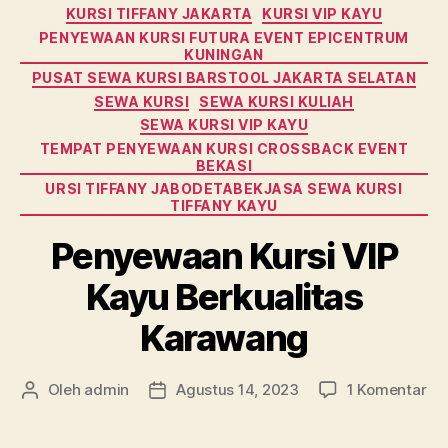
KURSI TIFFANY JAKARTA
KURSI VIP KAYU
PENYEWAAN KURSI FUTURA EVENT EPICENTRUM
KUNINGAN
PUSAT SEWA KURSI BARSTOOL JAKARTA SELATAN
SEWA KURSI
SEWA KURSI KULIAH
SEWA KURSI VIP KAYU
TEMPAT PENYEWAAN KURSI CROSSBACK EVENT
BEKASI
URSI TIFFANY JABODETABEKJASA SEWA KURSI
TIFFANY KAYU
Penyewaan Kursi VIP
Kayu Berkualitas
Karawang
pa
Oleh
admin
Agustus 14, 2023
1 Komentar
Penulis
Tanggal
Pe
artikel
artikel
Kur