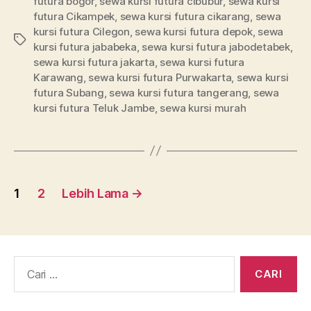
futura bogor
,
sewa kursi futura cibubur
,
sewa kursi
futura Cikampek
,
sewa kursi futura cikarang
,
sewa
kursi futura Cilegon
,
sewa kursi futura depok
,
sewa
Tag
kursi futura jababeka
,
sewa kursi futura jabodetabek
,
sewa kursi futura jakarta
,
sewa kursi futura
Karawang
,
sewa kursi futura Purwakarta
,
sewa kursi
futura Subang
,
sewa kursi futura tangerang
,
sewa
kursi futura Teluk Jambe
,
sewa kursi murah
Paginasi
1
2
Lebih Lama
→
pos
Cari: