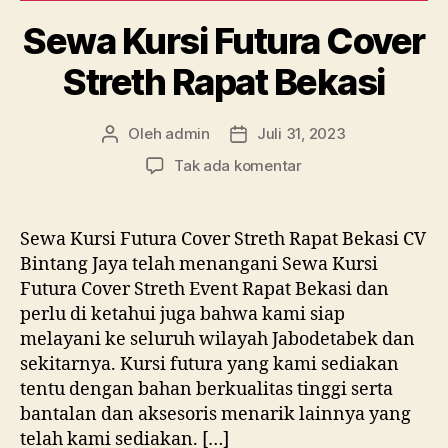
Sewa Kursi Futura Cover
Streth Rapat Bekasi
Oleh
admin
Juli 31, 2023
Penulis
Tanggal
artikel
artikel
pada
Tak ada komentar
Sewa
Kursi
Futura
Sewa Kursi Futura Cover Streth Rapat Bekasi CV
Cover
Bintang Jaya telah menangani Sewa Kursi
Streth
Futura Cover Streth Event Rapat Bekasi dan
Rapat
perlu di ketahui juga bahwa kami siap
Bekasi
melayani ke seluruh wilayah Jabodetabek dan
sekitarnya. Kursi futura yang kami sediakan
tentu dengan bahan berkualitas tinggi serta
bantalan dan aksesoris menarik lainnya yang
telah kami sediakan. […]