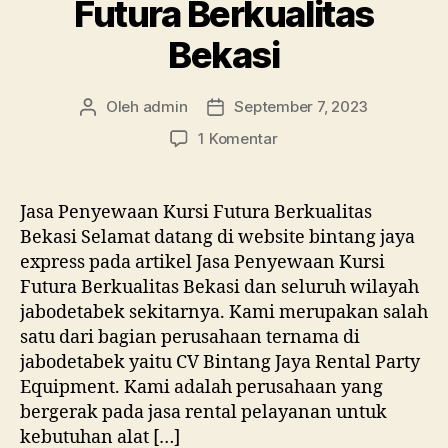
Futura Berkualitas
Bekasi
Oleh
admin
September 7, 2023
Penulis
Tanggal
artikel
artikel
pada
1 Komentar
Jasa
Penyewaan
Kursi
Jasa Penyewaan Kursi Futura Berkualitas
Futura
Bekasi Selamat datang di website bintang jaya
Berkualitas
express pada artikel Jasa Penyewaan Kursi
Bekasi
Futura Berkualitas Bekasi dan seluruh wilayah
jabodetabek sekitarnya. Kami merupakan salah
satu dari bagian perusahaan ternama di
jabodetabek yaitu CV Bintang Jaya Rental Party
Equipment. Kami adalah perusahaan yang
bergerak pada jasa rental pelayanan untuk
kebutuhan alat […]