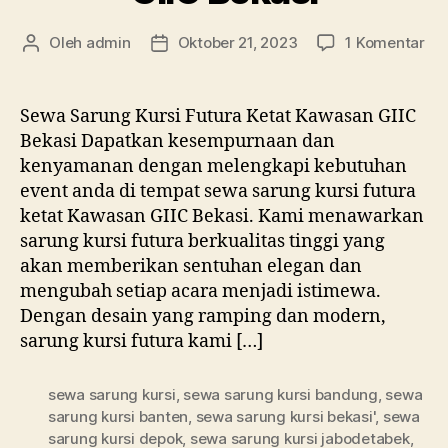
pa
Oleh
admin
Oktober 21, 2023
1 Komentar
Penulis
Tanggal
Se
artikel
artikel
Sa
Kur
Sewa Sarung Kursi Futura Ketat Kawasan GIIC
Fut
Bekasi Dapatkan kesempurnaan dan
Ket
kenyamanan dengan melengkapi kebutuhan
Ka
event anda di tempat sewa sarung kursi futura
GII
ketat Kawasan GIIC Bekasi. Kami menawarkan
Bek
sarung kursi futura berkualitas tinggi yang
akan memberikan sentuhan elegan dan
mengubah setiap acara menjadi istimewa.
Dengan desain yang ramping dan modern,
sarung kursi futura kami […]
sewa sarung kursi
,
sewa sarung kursi bandung
,
sewa
sarung kursi banten
,
sewa sarung kursi bekasi'
,
sewa
sarung kursi depok
,
sewa sarung kursi jabodetabek
,