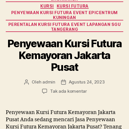
KURSI
KURSI FUTURA
PENYEWAAN KURSI FUTURA EVENT EPICENTRUM
KUNINGAN
PERENTALAN KURSI FUTURA EVENT LAPANGAN SGU
TANGERANG
Penyewaan Kursi Futura
Kemayoran Jakarta
Pusat
Oleh
admin
Agustus 24, 2023
Penulis
Tanggal
artikel
artikel
pada
Tak ada komentar
Penyewaan
Kursi
Futura
Penyewaan Kursi Futura Kemayoran Jakarta
Kemayoran
Pusat Anda sedang mencari Jasa Penyewaan
Jakarta
Kursi Futura Kemayoran Jakarta Pusat? Tenang
Pusat