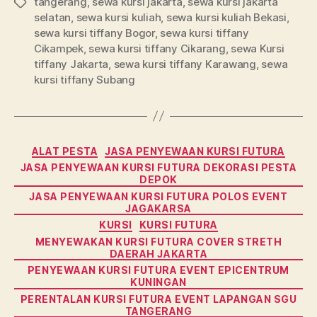
tangerang
,
sewa kursi jakarta
,
sewa kursi jakarta
Tag
selatan
,
sewa kursi kuliah
,
sewa kursi kuliah Bekasi
,
sewa kursi tiffany Bogor
,
sewa kursi tiffany
Cikampek
,
sewa kursi tiffany Cikarang
,
sewa Kursi
tiffany Jakarta
,
sewa kursi tiffany Karawang
,
sewa
kursi tiffany Subang
Kategori
ALAT PESTA
JASA PENYEWAAN KURSI FUTURA
JASA PENYEWAAN KURSI FUTURA DEKORASI PESTA
DEPOK
JASA PENYEWAAN KURSI FUTURA POLOS EVENT
JAGAKARSA
KURSI
KURSI FUTURA
MENYEWAKAN KURSI FUTURA COVER STRETH
DAERAH JAKARTA
PENYEWAAN KURSI FUTURA EVENT EPICENTRUM
KUNINGAN
PERENTALAN KURSI FUTURA EVENT LAPANGAN SGU
TANGERANG