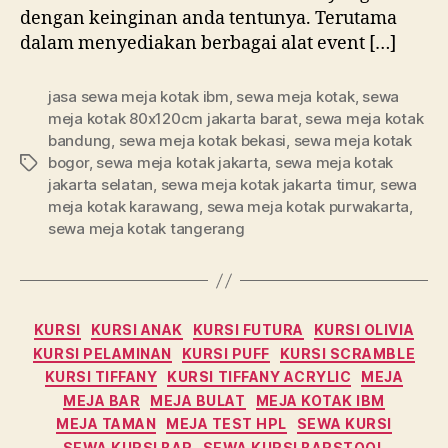
dengan keinginan anda tentunya. Terutama
dalam menyediakan berbagai alat event […]
jasa sewa meja kotak ibm
,
sewa meja kotak
,
sewa
meja kotak 80x120cm jakarta barat
,
sewa meja kotak
bandung
,
sewa meja kotak bekasi
,
sewa meja kotak
bogor
,
sewa meja kotak jakarta
,
sewa meja kotak
Tag
jakarta selatan
,
sewa meja kotak jakarta timur
,
sewa
meja kotak karawang
,
sewa meja kotak purwakarta
,
sewa meja kotak tangerang
Kategori
KURSI
KURSI ANAK
KURSI FUTURA
KURSI OLIVIA
KURSI PELAMINAN
KURSI PUFF
KURSI SCRAMBLE
KURSI TIFFANY
KURSI TIFFANY ACRYLIC
MEJA
MEJA BAR
MEJA BULAT
MEJA KOTAK IBM
MEJA TAMAN
MEJA TEST HPL
SEWA KURSI
SEWA KURSI BAR
SEWA KURSI BARSTOOL