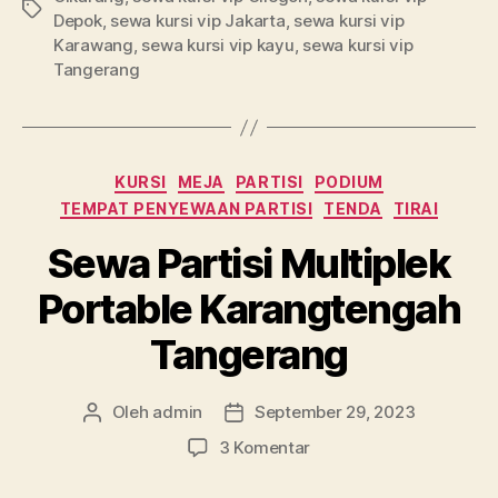
Tag
Depok
,
sewa kursi vip Jakarta
,
sewa kursi vip
Karawang
,
sewa kursi vip kayu
,
sewa kursi vip
Tangerang
Kategori
KURSI
MEJA
PARTISI
PODIUM
TEMPAT PENYEWAAN PARTISI
TENDA
TIRAI
Sewa Partisi Multiplek
Portable Karangtengah
Tangerang
Oleh
admin
September 29, 2023
Penulis
Tanggal
artikel
artikel
pada
3 Komentar
Sewa
Partisi