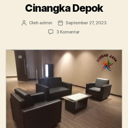
Cinangka Depok
Oleh
admin
September 27, 2023
Penulis
Tanggal
artikel
artikel
pada
3 Komentar
Persewaan
Sofa
Single
Hitam
Dan
Putih
Cinangka
Depok