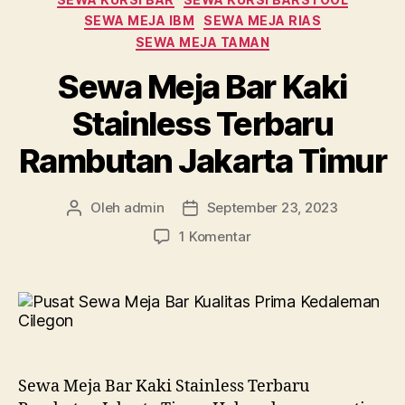
SEWA MEJA IBM
SEWA MEJA RIAS
SEWA MEJA TAMAN
Sewa Meja Bar Kaki
Stainless Terbaru
Rambutan Jakarta Timur
Oleh
admin
September 23, 2023
Penulis
Tanggal
artikel
artikel
pada
1 Komentar
Sewa
Meja
Bar
Kaki
Stainless
Terbaru
Rambutan
Sewa Meja Bar Kaki Stainless Terbaru
Jakarta