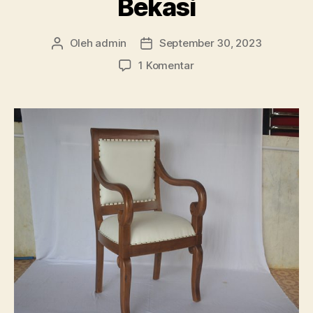
Bekasi
Oleh
admin
September 30, 2023
Penulis
Tanggal
artikel
artikel
pada
1 Komentar
Layanan
Sewa
Kursi
Vip
Full
Service
Jatirahayu
Bekasi