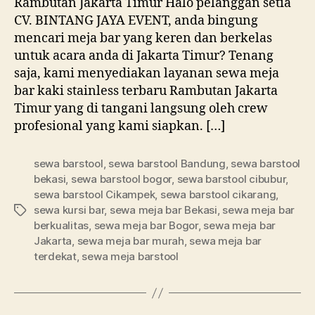
Rambutan Jakarta Timur Halo pelanggan setia
Timur
CV. BINTANG JAYA EVENT, anda bingung
mencari meja bar yang keren dan berkelas
untuk acara anda di Jakarta Timur? Tenang
saja, kami menyediakan layanan sewa meja
bar kaki stainless terbaru Rambutan Jakarta
Timur yang di tangani langsung oleh crew
profesional yang kami siapkan. […]
sewa barstool
,
sewa barstool Bandung
,
sewa barstool
bekasi
,
sewa barstool bogor
,
sewa barstool cibubur
,
sewa barstool Cikampek
,
sewa barstool cikarang
,
sewa kursi bar
,
sewa meja bar Bekasi
,
sewa meja bar
Tag
berkualitas
,
sewa meja bar Bogor
,
sewa meja bar
Jakarta
,
sewa meja bar murah
,
sewa meja bar
terdekat
,
sewa meja barstool