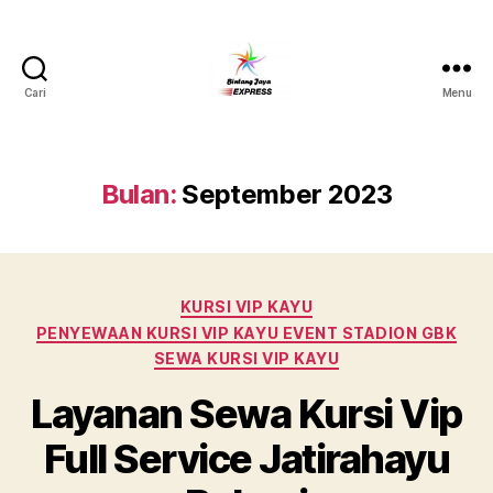
Cari
Menu
Pusat
Sewa
Alat
Pesta
Bulan:
September 2023
Jabodetabek,Tlp.0878-
7350-
8787
Kategori
KURSI VIP KAYU
PENYEWAAN KURSI VIP KAYU EVENT STADION GBK
SEWA KURSI VIP KAYU
Layanan Sewa Kursi Vip
Full Service Jatirahayu