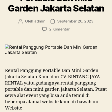
Garden Jakarta Selatan
Oleh
admin
September 20, 2023
Penulis
Tanggal
artikel
artikel
pada
2 Komentar
Rental
Panggung
Portable
Dan
Mini
Garden
Jakarta
Rental Panggung Portable Dan Mini Garden
Selatan
Jakarta Selatan Kami dari CV. BINTANG JAYA
RENTAL yaitu gudangnya rental panggung
portable dan mini garden Jakarta Selatan. Pusat
sewa alat event yang bisa anda temui di
beberapa alamat website kami di bawah ini.
Website