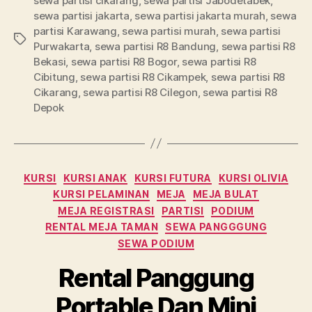
sewa partisi cikarang
,
sewa partisi Jabodetabek
,
sewa partisi jakarta
,
sewa partisi jakarta murah
,
sewa
partisi Karawang
,
sewa partisi murah
,
sewa partisi
Tag
Purwakarta
,
sewa partisi R8 Bandung
,
sewa partisi R8
Bekasi
,
sewa partisi R8 Bogor
,
sewa partisi R8
Cibitung
,
sewa partisi R8 Cikampek
,
sewa partisi R8
Cikarang
,
sewa partisi R8 Cilegon
,
sewa partisi R8
Depok
Kategori
KURSI
KURSI ANAK
KURSI FUTURA
KURSI OLIVIA
KURSI PELAMINAN
MEJA
MEJA BULAT
MEJA REGISTRASI
PARTISI
PODIUM
RENTAL MEJA TAMAN
SEWA PANGGGUNG
SEWA PODIUM
Rental Panggung
Portable Dan Mini