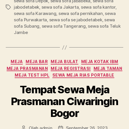
sewa sofa Depok
,
sewa sofa jababeka
,
sewa sofa
jabodetabek
,
sewa sofa Jakarta
,
sewa sofa kantor
,
Tag
sewa sofa Karawang
,
sewa sofa pernikahan
,
sewa
sofa Purwakarta
,
sewa sofa se jabodetabek
,
sewa
sofa Subang
,
sewa sofa Tangerang
,
sewa sofa Teluk
Jambe
Kategori
MEJA
MEJA BAR
MEJA BULAT
MEJA KOTAK IBM
MEJA PRASMANAN
MEJA REGISTRASI
MEJA TAMAN
MEJA TEST HPL
SEWA MEJA RIAS PORTABLE
Tempat Sewa Meja
Prasmanan Ciwaringin
Bogor
Oleh
admin
September 26, 2023
Penulis
Tanggal