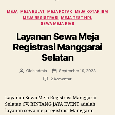
Kategori
MEJA
MEJA BULAT
MEJA KOTAK
MEJA KOTAK IBM
MEJA REGISTRASI
MEJA TEST HPL
SEWA MEJA RIAS
Layanan Sewa Meja
Registrasi Manggarai
Selatan
Oleh
admin
September 19, 2023
Penulis
Tanggal
artikel
artikel
pada
2 Komentar
Layanan
Sewa
Meja
Layanan Sewa Meja Registrasi Manggarai
Registrasi
Selatan CV. BINTANG JAYA EVENT adalah
Manggarai
layanan sewa meja registrasi Manggarai
Selatan