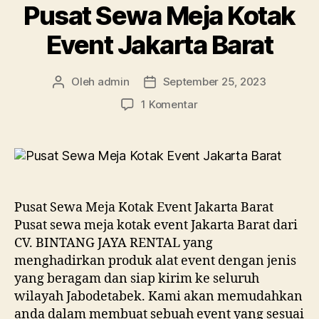
Pusat Sewa Meja Kotak
Event Jakarta Barat
Oleh
admin
September 25, 2023
Penulis
Tanggal
artikel
artikel
pada
1 Komentar
Pusat
Sewa
Meja
Kotak
Event
Jakarta
Pusat Sewa Meja Kotak Event Jakarta Barat
Barat
Pusat sewa meja kotak event Jakarta Barat dari
CV. BINTANG JAYA RENTAL yang
menghadirkan produk alat event dengan jenis
yang beragam dan siap kirim ke seluruh
wilayah Jabodetabek. Kami akan memudahkan
anda dalam membuat sebuah event yang sesuai