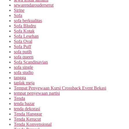
sewarendarouderserut
Sirine
Sofa
sofa berkualitas
Sofa Bludru
Sofa Kotak
Sofa Lesehan
Sofa Oval
Sofa Puff
sofa putih
sofa queen
Sofa Scandinavian
sofa single
sofa studio
tangga
taplak meja
Tempat Penyewaan Kursi Crossback Event Bekasi
tempat penyewaan partisi
Tenda
tenda bazar
tenda dekorasi
Tenda Hanggar
Tenda Kerucut
Tenda Konvensional