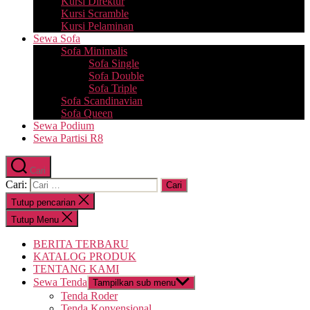
Kursi Direktur
Kursi Scramble
Kursi Pelaminan
Sewa Sofa
Sofa Minimalis
Sofa Single
Sofa Double
Sofa Triple
Sofa Scandinavian
Sofa Queen
Sewa Podium
Sewa Partisi R8
Cari
Cari:
Tutup pencarian
Tutup Menu
BERITA TERBARU
KATALOG PRODUK
TENTANG KAMI
Sewa Tenda
Tampilkan sub menu
Tenda Roder
Tenda Konvensional