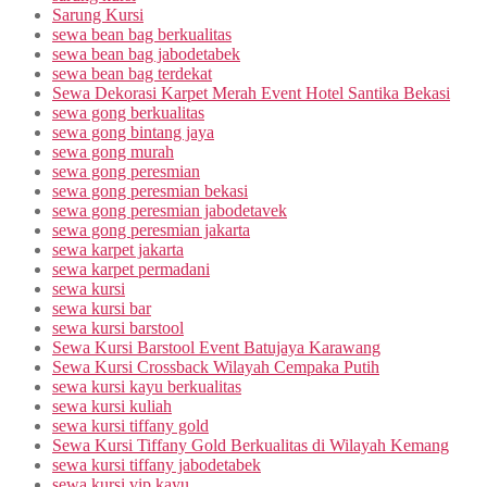
Sarung Kursi
sewa bean bag berkualitas
sewa bean bag jabodetabek
sewa bean bag terdekat
Sewa Dekorasi Karpet Merah Event Hotel Santika Bekasi
sewa gong berkualitas
sewa gong bintang jaya
sewa gong murah
sewa gong peresmian
sewa gong peresmian bekasi
sewa gong peresmian jabodetavek
sewa gong peresmian jakarta
sewa karpet jakarta
sewa karpet permadani
sewa kursi
sewa kursi bar
sewa kursi barstool
Sewa Kursi Barstool Event Batujaya Karawang
Sewa Kursi Crossback Wilayah Cempaka Putih
sewa kursi kayu berkualitas
sewa kursi kuliah
sewa kursi tiffany gold
Sewa Kursi Tiffany Gold Berkualitas di Wilayah Kemang
sewa kursi tiffany jabodetabek
sewa kursi vip kayu