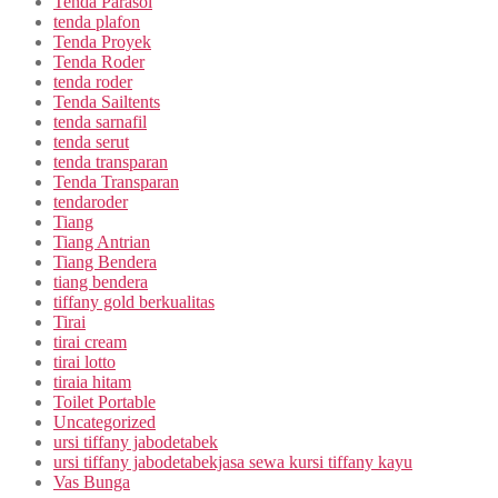
Tenda Parasol
tenda plafon
Tenda Proyek
Tenda Roder
tenda roder
Tenda Sailtents
tenda sarnafil
tenda serut
tenda transparan
Tenda Transparan
tendaroder
Tiang
Tiang Antrian
Tiang Bendera
tiang bendera
tiffany gold berkualitas
Tirai
tirai cream
tirai lotto
tiraia hitam
Toilet Portable
Uncategorized
ursi tiffany jabodetabek
ursi tiffany jabodetabekjasa sewa kursi tiffany kayu
Vas Bunga