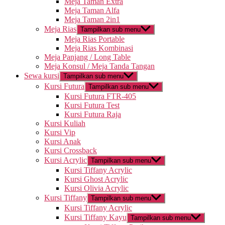
Meja Taman Extra
Meja Taman Alfa
Meja Taman 2in1
Meja Rias
Tampilkan sub menu
Meja Rias Portable
Meja Rias Kombinasi
Meja Panjang / Long Table
Meja Konsul / Meja Tanda Tangan
Sewa kursi
Tampilkan sub menu
Kursi Futura
Tampilkan sub menu
Kursi Futura FTR-405
Kursi Futura Test
Kursi Futura Raja
Kursi Kuliah
Kursi Vip
Kursi Anak
Kursi Crossback
Kursi Acrylic
Tampilkan sub menu
Kursi Tiffany Acrylic
Kursi Ghost Acrylic
Kursi Olivia Acrylic
Kursi Tiffany
Tampilkan sub menu
Kursi Tiffany Acrylic
Kursi Tiffany Kayu
Tampilkan sub menu