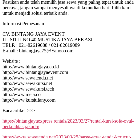
Pastikan anda telah memilih jasa sewa yang paling tepat untuk anda
percaya, jangan sampai menyesalinya di kemudian hari. Pilih kami
untuk menjadi solusi terbaik anda.
Informasi Pemesanan
CV. BINTANG JAYA EVENT
JL. SITI I NO.40 MUSTIKA JAYA BEKASI
TELP. : 021-82619088 / 021-82619089
E-mail : bintangjaya75@Yahoo.com
Website :
http://www.bintangjaya.co.id
http://www.bintangjayaevent.com
http://www.sewatenda.net
http://www.sewakursi.net
http://www.sewakursi.tech
http://www.meja.co
http://www.kursitifany.com
Baca artikel >>>
https://bintangjayaexpress.rentals/2023/03/27/rental-kursi-sofa-oval-
berkualitas-jakarta/
https://www.sewatenda.net/2023/03/25/harga-sewa-tenda-kerucut-