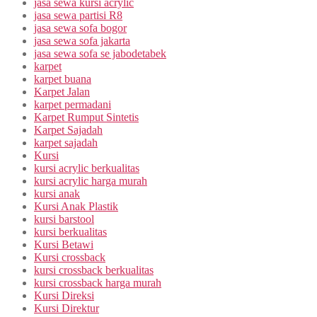
jasa sewa kursi acrylic
jasa sewa partisi R8
jasa sewa sofa bogor
jasa sewa sofa jakarta
jasa sewa sofa se jabodetabek
karpet
karpet buana
Karpet Jalan
karpet permadani
Karpet Rumput Sintetis
Karpet Sajadah
karpet sajadah
Kursi
kursi acrylic berkualitas
kursi acrylic harga murah
kursi anak
Kursi Anak Plastik
kursi barstool
kursi berkualitas
Kursi Betawi
Kursi crossback
kursi crossback berkualitas
kursi crossback harga murah
Kursi Direksi
Kursi Direktur