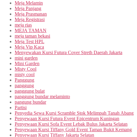
Meja Melamin
Meja Panjang
Meja Prasmanan
Meja Registrasi
meja rias
MEJA TAMAN
meja taman bekasi
Meja Test HPL
Meja Vip Kaca
Menyewakan Kursi Futura Cover Streth Daerah Jakarta
mini garden
Mini Garden
Misty Cool
misty cool
Panggung
panggung
panggung bulat
panggung bundar melaminto
pangung bundar
Partisi
Penyedia Sewa Kursi Scramble Stok Melimpah Tanah Abang
Penyewaan Kursi Futura Event Epicentrum Kuningan
Penyewaan Kursi Sofa Event Lebak Bulus Jakarta Selatan
Penyewaan Kursi Tiffany Gold Event Taman Bukit Kemang
Penyewaan Kursi Tiffany Jakarta Selatan