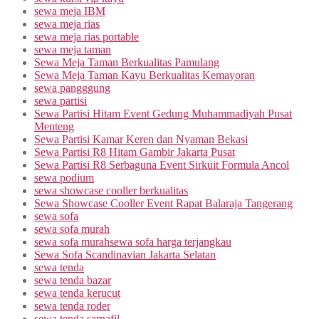
sewa meja IBM
sewa meja rias
sewa meja rias portable
sewa meja taman
Sewa Meja Taman Berkualitas Pamulang
Sewa Meja Taman Kayu Berkualitas Kemayoran
sewa pangggung
sewa partisi
Sewa Partisi Hitam Event Gedung Muhammadiyah Pusat
Menteng
Sewa Partisi Kamar Keren dan Nyaman Bekasi
Sewa Partisi R8 Hitam Gambir Jakarta Pusat
Sewa Partisi R8 Serbaguna Event Sirkuit Formula Ancol
sewa podium
sewa showcase cooller berkualitas
Sewa Showcase Cooller Event Rapat Balaraja Tangerang
sewa sofa
sewa sofa murah
sewa sofa murahsewa sofa harga terjangkau
Sewa Sofa Scandinavian Jakarta Selatan
sewa tenda
sewa tenda bazar
sewa tenda kerucut
sewa tenda roder
sewa tenda sarnafil