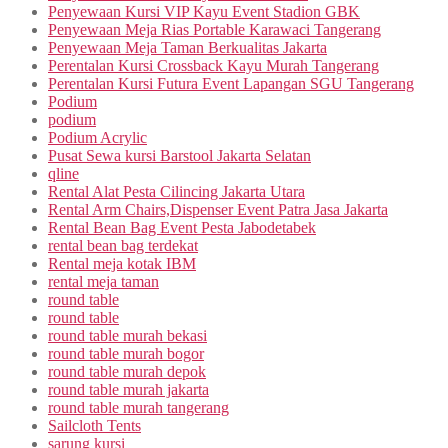
Penyewaan Kursi VIP Kayu Event Stadion GBK
Penyewaan Meja Rias Portable Karawaci Tangerang
Penyewaan Meja Taman Berkualitas Jakarta
Perentalan Kursi Crossback Kayu Murah Tangerang
Perentalan Kursi Futura Event Lapangan SGU Tangerang
Podium
podium
Podium Acrylic
Pusat Sewa kursi Barstool Jakarta Selatan
qline
Rental Alat Pesta Cilincing Jakarta Utara
Rental Arm Chairs,Dispenser Event Patra Jasa Jakarta
Rental Bean Bag Event Pesta Jabodetabek
rental bean bag terdekat
Rental meja kotak IBM
rental meja taman
round table
round table
round table murah bekasi
round table murah bogor
round table murah depok
round table murah jakarta
round table murah tangerang
Sailcloth Tents
sarung kursi