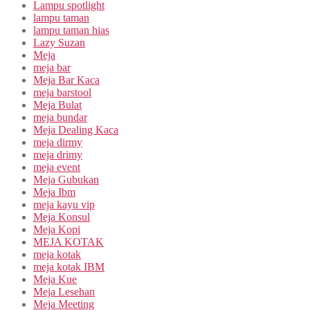
Lampu spotlight
lampu taman
lampu taman hias
Lazy Suzan
Meja
meja bar
Meja Bar Kaca
meja barstool
Meja Bulat
meja bundar
Meja Dealing Kaca
meja dirmy
meja drimy
meja event
Meja Gubukan
Meja Ibm
meja kayu vip
Meja Konsul
Meja Kopi
MEJA KOTAK
meja kotak
meja kotak IBM
Meja Kue
Meja Lesehan
Meja Meeting