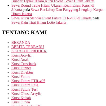
Bundar Taplak Hitam,Kursi Event Cover Hitam Jakarta
Sewa Round Table Hitam Ukuran Kecil Enam Kursi di
Jakarta
pada
Sewa Backdrop Dan Panggung Lengkap Karpet
Hitam Jakarta
Sewa Kursi Standar Event Futura FTR-405 di Jakarta
pada
Sewa Kain Tirai Hitam Lotto Jakarta
TENTANG KAMI
BERANDA
BERITA TERBARU
KATALOG PRODUK
Kursi Acrylic
Kursi Anak
Kursi Crossback
Kursi Dinner
Kursi Direktur
Kursi Futura
Kursi Futura FTR-405
Kursi Futura Raja
Kursi Futura Test
Kursi Ghost Acrylic
Kursi Kuliah
Kursi Olivia