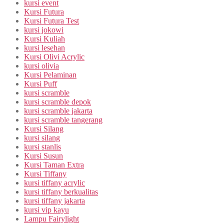
kursi event
Kursi Futura
Kursi Futura Test
kursi jokowi
Kursi Kuliah
kursi lesehan
Kursi Olivi Acrylic
kursi olivia
Kursi Pelaminan
Kursi Puff
kursi scramble
kursi scramble depok
kursi scramble jakarta
kursi scramble tangerang
Kursi Silang
kursi silang
kursi stanlis
Kursi Susun
Kursi Taman Extra
Kursi Tiffany
kursi tiffany acrylic
kursi tiffany berkualitas
kursi tiffany jakarta
kursi vip kayu
Lampu Fairylight