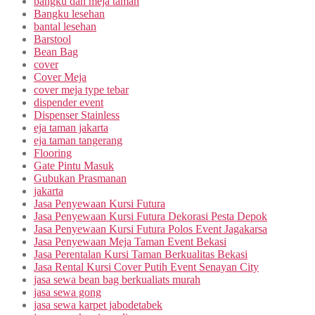
bangku dan meja taman
Bangku lesehan
bantal lesehan
Barstool
Bean Bag
cover
Cover Meja
cover meja type tebar
dispender event
Dispenser Stainless
eja taman jakarta
eja taman tangerang
Flooring
Gate Pintu Masuk
Gubukan Prasmanan
jakarta
Jasa Penyewaan Kursi Futura
Jasa Penyewaan Kursi Futura Dekorasi Pesta Depok
Jasa Penyewaan Kursi Futura Polos Event Jagakarsa
Jasa Penyewaan Meja Taman Event Bekasi
Jasa Perentalan Kursi Taman Berkualitas Bekasi
Jasa Rental Kursi Cover Putih Event Senayan City
jasa sewa bean bag berkualiats murah
jasa sewa gong
jasa sewa karpet jabodetabek