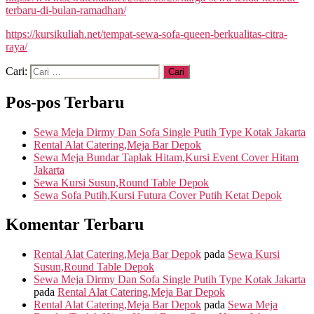
terbaru-di-bulan-ramadhan/
https://kursikuliah.net/tempat-sewa-sofa-queen-berkualitas-citra-
raya/
Cari:
Pos-pos Terbaru
Sewa Meja Dirmy Dan Sofa Single Putih Type Kotak Jakarta
Rental Alat Catering,Meja Bar Depok
Sewa Meja Bundar Taplak Hitam,Kursi Event Cover Hitam
Jakarta
Sewa Kursi Susun,Round Table Depok
Sewa Sofa Putih,Kursi Futura Cover Putih Ketat Depok
Komentar Terbaru
Rental Alat Catering,Meja Bar Depok
pada
Sewa Kursi
Susun,Round Table Depok
Sewa Meja Dirmy Dan Sofa Single Putih Type Kotak Jakarta
pada
Rental Alat Catering,Meja Bar Depok
Rental Alat Catering,Meja Bar Depok
pada
Sewa Meja