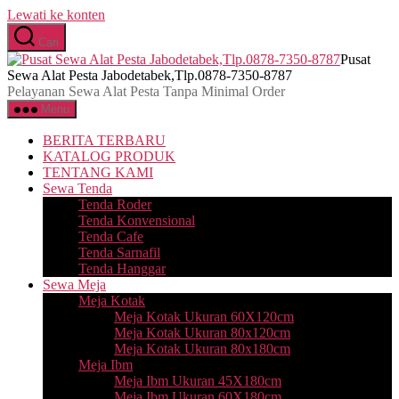
Lewati ke konten
Cari
Pusat
Sewa Alat Pesta Jabodetabek,Tlp.0878-7350-8787
Pelayanan Sewa Alat Pesta Tanpa Minimal Order
Menu
BERITA TERBARU
KATALOG PRODUK
TENTANG KAMI
Sewa Tenda
Tenda Roder
Tenda Konvensional
Tenda Cafe
Tenda Sarnafil
Tenda Hanggar
Sewa Meja
Meja Kotak
Meja Kotak Ukuran 60X120cm
Meja Kotak Ukuran 80x120cm
Meja Kotak Ukuran 80x180cm
Meja Ibm
Meja Ibm Ukuran 45X180cm
Meja Ibm Ukuran 60X180cm