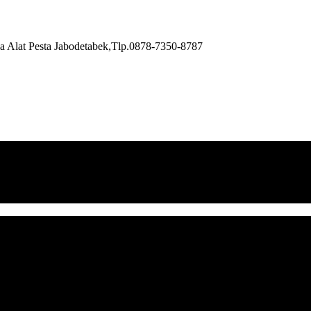
a Alat Pesta Jabodetabek,Tlp.0878-7350-8787