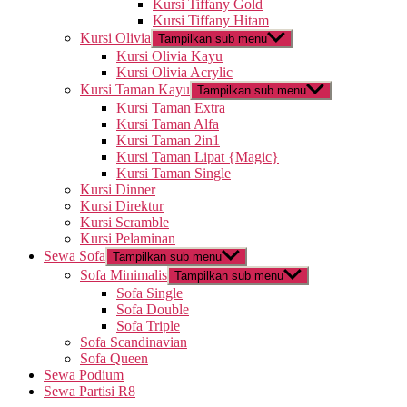
Kursi Tiffany Gold
Kursi Tiffany Hitam
Kursi Olivia
Tampilkan sub menu
Kursi Olivia Kayu
Kursi Olivia Acrylic
Kursi Taman Kayu
Tampilkan sub menu
Kursi Taman Extra
Kursi Taman Alfa
Kursi Taman 2in1
Kursi Taman Lipat {Magic}
Kursi Taman Single
Kursi Dinner
Kursi Direktur
Kursi Scramble
Kursi Pelaminan
Sewa Sofa
Tampilkan sub menu
Sofa Minimalis
Tampilkan sub menu
Sofa Single
Sofa Double
Sofa Triple
Sofa Scandinavian
Sofa Queen
Sewa Podium
Sewa Partisi R8