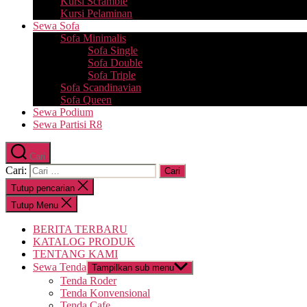
Kursi Scramble
Kursi Pelaminan
Sewa Sofa
Sofa Minimalis
Sofa Single
Sofa Double
Sofa Triple
Sofa Scandinavian
Sofa Queen
Sewa Podium
Sewa Partisi R8
Cari
Cari:
Tutup pencarian
Tutup Menu
BERITA TERBARU
KATALOG PRODUK
TENTANG KAMI
Sewa Tenda
Tampilkan sub menu
Tenda Roder
Tenda Konvensional
Tenda Cafe