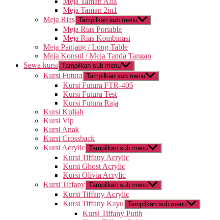
Meja Taman Alfa
Meja Taman 2in1
Meja Rias
Tampilkan sub menu
Meja Rias Portable
Meja Rias Kombinasi
Meja Panjang / Long Table
Meja Konsul / Meja Tanda Tangan
Sewa kursi
Tampilkan sub menu
Kursi Futura
Tampilkan sub menu
Kursi Futura FTR-405
Kursi Futura Test
Kursi Futura Raja
Kursi Kuliah
Kursi Vip
Kursi Anak
Kursi Crossback
Kursi Acrylic
Tampilkan sub menu
Kursi Tiffany Acrylic
Kursi Ghost Acrylic
Kursi Olivia Acrylic
Kursi Tiffany
Tampilkan sub menu
Kursi Tiffany Acrylic
Kursi Tiffany Kayu
Tampilkan sub menu
Kursi Tiffany Putih