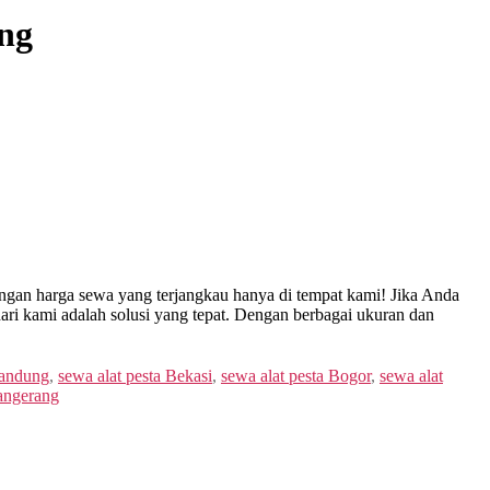
ang
gan harga sewa yang terjangkau hanya di tempat kami! Jika Anda
i kami adalah solusi yang tepat. Dengan berbagai ukuran dan
Bandung
,
sewa alat pesta Bekasi
,
sewa alat pesta Bogor
,
sewa alat
Tangerang