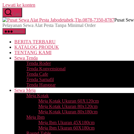
Lewati ke konten
Cari
Pusat Sew
Pelayanan Sewa Alat Pesta Tanpa Minimal Order
Menu
BERITA TERBARU
KATALOG PRODUK
TENTANG KAMI
Sewa Tenda
Tenda Roder
Tenda Konvensional
Tenda Cafe
Tenda Sarnafil
Tenda Hanggar
Sewa Meja
Meja Kotak
Meja Kotak Ukuran 60X120cm
Meja Kotak Ukuran 80x120cm
Meja Kotak Ukuran 80x180cm
Meja Ibm
Meja Ibm Ukuran 45X180cm
Meja Ibm Ukuran 60X180cm
Round Table