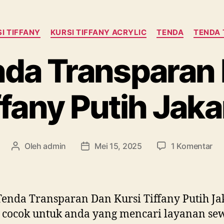
Kategori
I TIFFANY
KURSI TIFFANY ACRYLIC
TENDA
TENDA
da Transparan 
ffany Putih Jaka
pa
Oleh
admin
Mei 15, 2025
1 Komentar
Penulis
Tanggal
Se
artikel
artikel
Te
Tr
Da
enda Transparan Dan Kursi Tiffany Putih Ja
Kur
 cocok untuk anda yang mencari layanan se
Tif