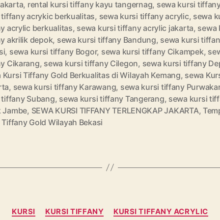
akarta
,
rental kursi tiffany kayu tangernag
,
sewa kursi tiffan
 tiffany acrykic berkualitas
,
sewa kursi tiffany acrylic
,
sewa k
ny acrylic berkualitas
,
sewa kursi tiffany acrylic jakarta
,
sewa 
ny akrilik depok
,
sewa kursi tiffany Bandung
,
sewa kursi tiffa
si
,
sewa kursi tiffany Bogor
,
sewa kursi tiffany Cikampek
,
sew
ny Cikarang
,
sewa kursi tiffany Cilegon
,
sewa kursi tiffany D
 Kursi Tiffany Gold Berkualitas di Wilayah Kemang
,
sewa Kurs
rta
,
sewa kursi tiffany Karawang
,
sewa kursi tiffany Purwaka
 tiffany Subang
,
sewa kursi tiffany Tangerang
,
sewa kursi tif
k Jambe
,
SEWA KURSI TIFFANY TERLENGKAP JAKARTA
,
Tem
 Tiffany Gold Wilayah Bekasi
Kategori
KURSI
KURSI TIFFANY
KURSI TIFFANY ACRYLIC