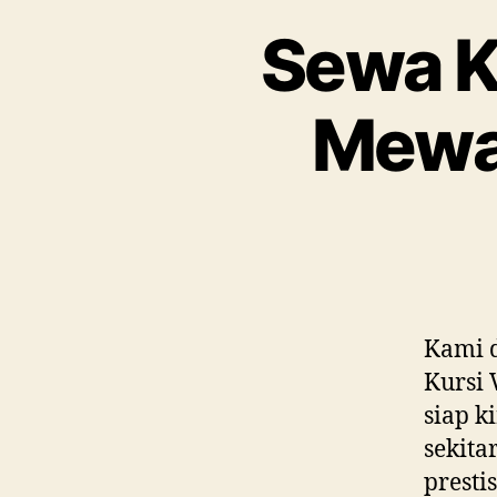
Sewa Ku
Mewah
Kami d
Kursi 
siap k
sekita
presti