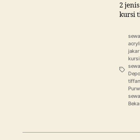
2 jeni
kursi 
sewa 
acryl
jakar
kursi
sewa 
Tag
Dep
tiffa
Purw
sewa 
Beka