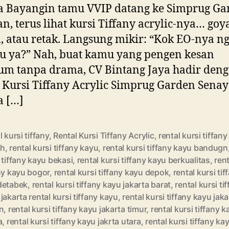
a Bayangin tamu VVIP datang ke Simprug Ga
n, terus lihat kursi Tiffany acrylic-nya… goy
 atau retak. Langsung mikir: “Kok EO-nya n
lu ya?” Nah, buat kamu yang pengen kesan
m tanpa drama, CV Bintang Jaya hadir den
 Kursi Tiffany Acrylic Simprug Garden Sena
a […]
l kursi tiffany
,
Rental Kursi Tiffany Acrylic
,
rental kursi tiffany
ah
,
rental kursi tiffany kayu
,
rental kursi tiffany kayu bandugn
 tiffany kayu bekasi
,
rental kursi tiffany kayu berkualitas
,
rent
ny kayu bogor
,
rental kursi tiffany kayu depok
,
rental kursi ti
detabek
,
rental kursi tiffany kayu jakarta barat
,
rental kursi ti
jakarta rental kursi tiffany kayu
,
rental kursi tiffany kayu jaka
n
,
rental kursi tiffany kayu jakarta timur
,
rental kursi tiffany 
a
,
rental kursi tiffany kayu jakrta utara
,
rental kursi tiffany ka