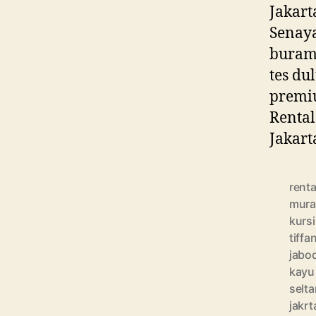
Jakart
Senaya
buram,
tes du
premiu
Rental
Jakart
renta
mur
kursi
tiffa
jabo
kayu 
selta
jakrt