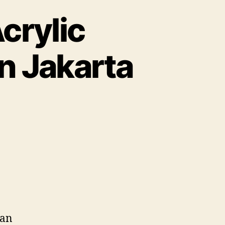
Acrylic
n Jakarta
pada
Rental
Kursi
iffany
crylic
Simprug
Garden
Senayan
Jakarta
yan