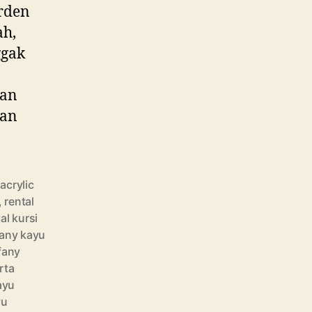
rden
ah,
ggak
gan
yan
 acrylic
,
rental
al kursi
ffany kayu
ffany
rta
kayu
yu