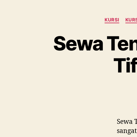
KURSI
KURS
Sewa Ten
Ti
Sewa T
sangat