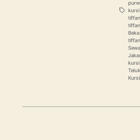
purw
kursi
Tag
tiffa
tiffa
Beka
tiffa
Sewa
Jaka
kursi
Telu
Kursi