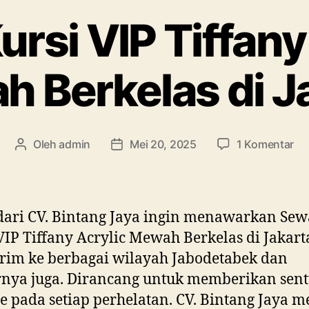
rsi VIP Tiffany
 Berkelas di J
pa
Oleh
admin
Mei 20, 2025
1 Komentar
Penulis
Tanggal
Se
artikel
artikel
Kur
VI
Tif
ari CV. Bintang Jaya ingin menawarkan Sew
Acr
VIP Tiffany Acrylic Mewah Berkelas di Jakart
Me
irim ke berbagai wilayah Jabodetabek dan
Be
di
rnya juga. Dirancang untuk memberikan sen
Ja
se pada setiap perhelatan. CV. Bintang Jaya m