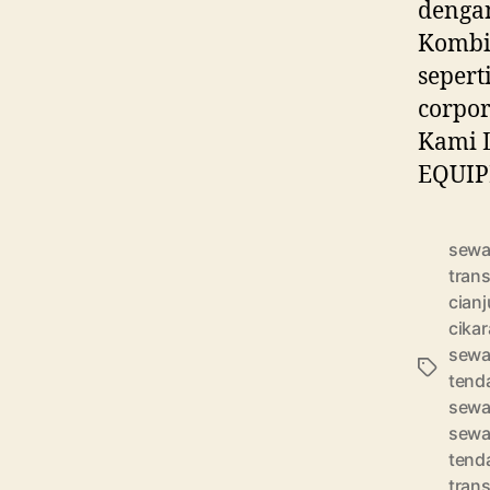
dengan
Kombin
sepert
corpor
Kami L
EQUIPM
sewa
tran
cianj
cika
sewa
Tag
tend
sewa
sewa
tend
tran