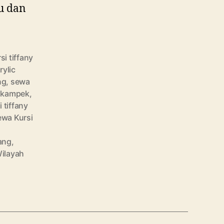
yu dan
si tiffany
rylic
ng
,
sewa
Cikampek
,
 tiffany
ewa Kursi
ang
,
Wilayah