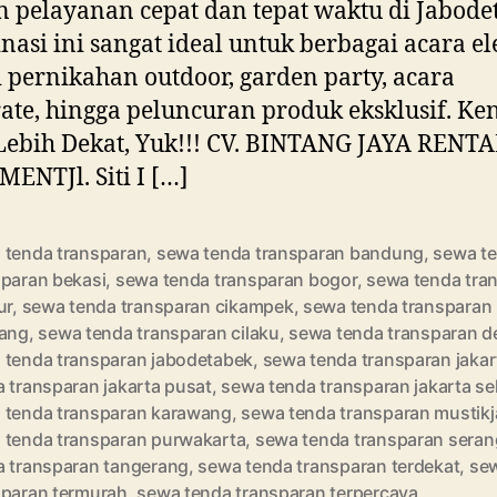
 pelayanan cepat dan tepat waktu di Jabode
Put
Ja
asi ini sangat ideal untuk berbagai acara e
i pernikahan outdoor, garden party, acara
ate, hingga peluncuran produk eksklusif. Ken
ebih Dekat, Yuk!!! CV. BINTANG JAYA RENT
ENTJl. Siti I […]
 tenda transparan
,
sewa tenda transparan bandung
,
sewa t
sparan bekasi
,
sewa tenda transparan bogor
,
sewa tenda tra
ur
,
sewa tenda transparan cikampek
,
sewa tenda transparan
rang
,
sewa tenda transparan cilaku
,
sewa tenda transparan 
 tenda transparan jabodetabek
,
sewa tenda transparan jakar
a transparan jakarta pusat
,
sewa tenda transparan jakarta se
 tenda transparan karawang
,
sewa tenda transparan mustikj
 tenda transparan purwakarta
,
sewa tenda transparan seran
a transparan tangerang
,
sewa tenda transparan terdekat
,
se
sparan termurah
,
sewa tenda transparan terpercaya