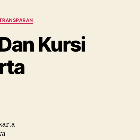
 TRANSPARAN
Dan Kursi
rta
da
wa
nda
ansparan
n
karta
si
wa
fany