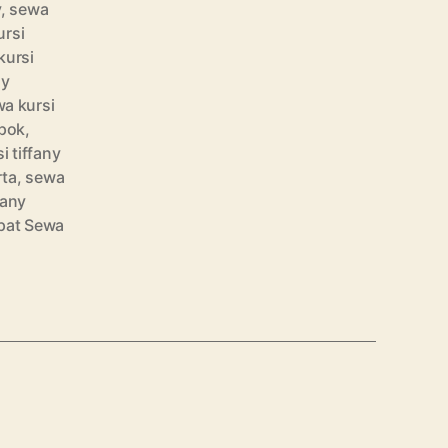
y
,
sewa
ursi
kursi
ny
a kursi
epok
,
i tiffany
rta
,
sewa
fany
pat Sewa