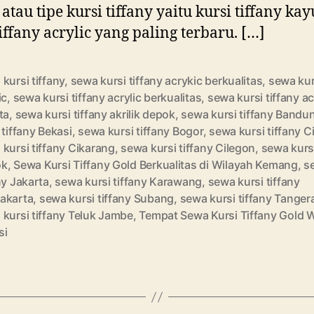
s atau tipe kursi tiffany yaitu kursi tiffany ka
tiffany acrylic yang paling terbaru. […]
kursi tiffany
,
sewa kursi tiffany acrykic berkualitas
,
sewa kur
ic
,
sewa kursi tiffany acrylic berkualitas
,
sewa kursi tiffany ac
ta
,
sewa kursi tiffany akrilik depok
,
sewa kursi tiffany Bandu
 tiffany Bekasi
,
sewa kursi tiffany Bogor
,
sewa kursi tiffany 
kursi tiffany Cikarang
,
sewa kursi tiffany Cilegon
,
sewa kursi
ok
,
Sewa Kursi Tiffany Gold Berkualitas di Wilayah Kemang
,
s
ny Jakarta
,
sewa kursi tiffany Karawang
,
sewa kursi tiffany
akarta
,
sewa kursi tiffany Subang
,
sewa kursi tiffany Tanger
kursi tiffany Teluk Jambe
,
Tempat Sewa Kursi Tiffany Gold 
si