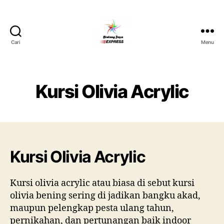
Cari
Menu
Pusat
Sewa
Alat
Pesta
Kursi Olivia Acrylic
Jabodetabek,Tlp.0878-
7350-
8787
Kursi Olivia Acrylic
Kursi olivia acrylic atau biasa di sebut kursi
olivia bening sering di jadikan bangku akad,
maupun pelengkap pesta ulang tahun,
pernikahan, dan pertunangan baik indoor