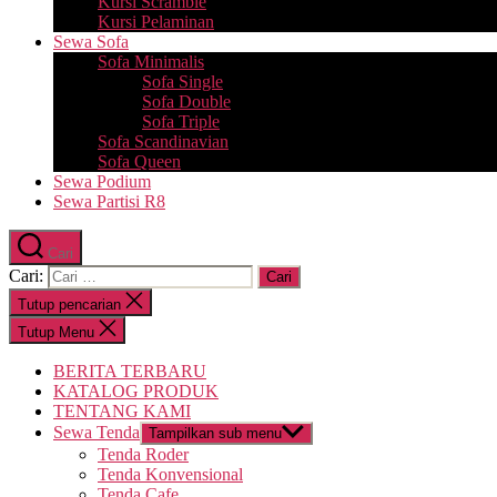
Kursi Scramble
Kursi Pelaminan
Sewa Sofa
Sofa Minimalis
Sofa Single
Sofa Double
Sofa Triple
Sofa Scandinavian
Sofa Queen
Sewa Podium
Sewa Partisi R8
Cari
Cari:
Tutup pencarian
Tutup Menu
BERITA TERBARU
KATALOG PRODUK
TENTANG KAMI
Sewa Tenda
Tampilkan sub menu
Tenda Roder
Tenda Konvensional
Tenda Cafe