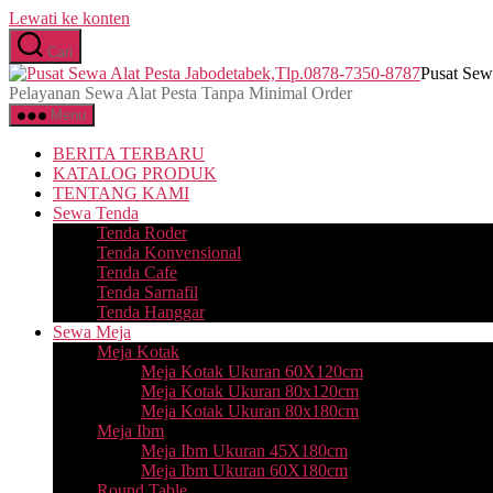
Lewati ke konten
Cari
Pusat Sew
Pelayanan Sewa Alat Pesta Tanpa Minimal Order
Menu
BERITA TERBARU
KATALOG PRODUK
TENTANG KAMI
Sewa Tenda
Tenda Roder
Tenda Konvensional
Tenda Cafe
Tenda Sarnafil
Tenda Hanggar
Sewa Meja
Meja Kotak
Meja Kotak Ukuran 60X120cm
Meja Kotak Ukuran 80x120cm
Meja Kotak Ukuran 80x180cm
Meja Ibm
Meja Ibm Ukuran 45X180cm
Meja Ibm Ukuran 60X180cm
Round Table