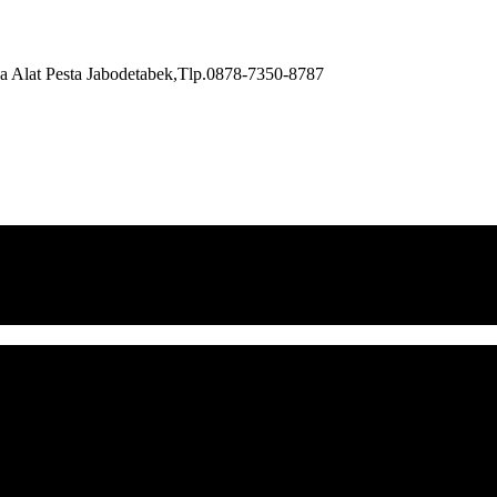
a Alat Pesta Jabodetabek,Tlp.0878-7350-8787