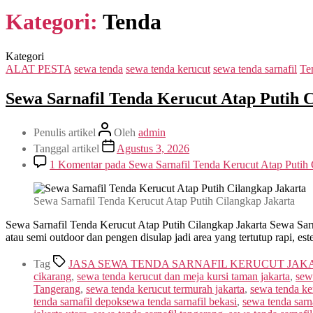
Kategori:
Tenda
Kategori
ALAT PESTA
sewa tenda
sewa tenda kerucut
sewa tenda sarnafil
Te
Sewa Sarnafil Tenda Kerucut Atap Putih 
Penulis artikel
Oleh
admin
Tanggal artikel
Agustus 3, 2026
1 Komentar
pada Sewa Sarnafil Tenda Kerucut Atap Putih 
Sewa Sarnafil Tenda Kerucut Atap Putih Cilangkap Jakarta
Sewa Sarnafil Tenda Kerucut Atap Putih Cilangkap Jakarta Sewa Sarn
atau semi outdoor dan pengen disulap jadi area yang tertutup rapi, est
Tag
JASA SEWA TENDA SARNAFIL KERUCUT JAK
cikarang
,
sewa tenda kerucut dan meja kursi taman jakarta
,
sew
Tangerang
,
sewa tenda kerucut termurah jakarta
,
sewa tenda ker
tenda sarnafil depoksewa tenda sarnafil bekasi
,
sewa tenda sarn