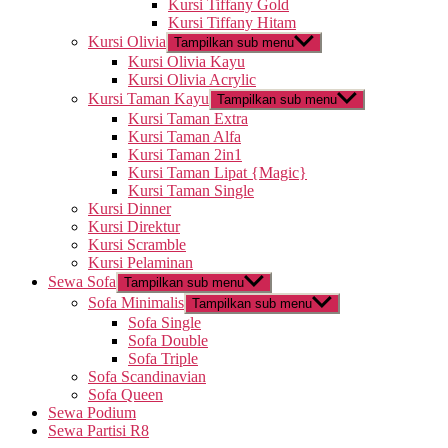
Kursi Tiffany Gold
Kursi Tiffany Hitam
Kursi Olivia
Tampilkan sub menu
Kursi Olivia Kayu
Kursi Olivia Acrylic
Kursi Taman Kayu
Tampilkan sub menu
Kursi Taman Extra
Kursi Taman Alfa
Kursi Taman 2in1
Kursi Taman Lipat {Magic}
Kursi Taman Single
Kursi Dinner
Kursi Direktur
Kursi Scramble
Kursi Pelaminan
Sewa Sofa
Tampilkan sub menu
Sofa Minimalis
Tampilkan sub menu
Sofa Single
Sofa Double
Sofa Triple
Sofa Scandinavian
Sofa Queen
Sewa Podium
Sewa Partisi R8