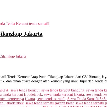
nda
Tenda Kerucut
tenda sarnafil
Cilangkap Jakarta
Cilangkap Jakarta
afil Tenda Kerucut Atap Putih Cilangkap Jakarta dari CV Bintang Jay
etik, dan tahan cuaca dengan atap kerucut yang unik. Jujur deh, tenda b
ARTA
,
sewa tenda kerucut
,
sewa tenda kerucut bandung
,
sewa tenda ke
a tenda kerucut jabodetabek
,
sewa tenda kerucut jakarta
,
sewa tenda k
ucut terpercaya jakarta
,
sewa tenda sarnafil
,
Sewa Tenda Sarnafil 5×5
afil jabodetabek
,
sewa tenda sarnafil jakarta barat
,
sewa tenda sarnafil j