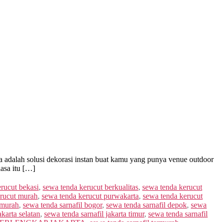
a adalah solusi dekorasi instan buat kamu yang punya venue outdoor
iasa itu […]
rucut bekasi
,
sewa tenda kerucut berkualitas
,
sewa tenda kerucut
erucut murah
,
sewa tenda kerucut purwakarta
,
sewa tenda kerucut
 murah
,
sewa tenda sarnafil bogor
,
sewa tenda sarnafil depok
,
sewa
akarta selatan
,
sewa tenda sarnafil jakarta timur
,
sewa tenda sarnafil