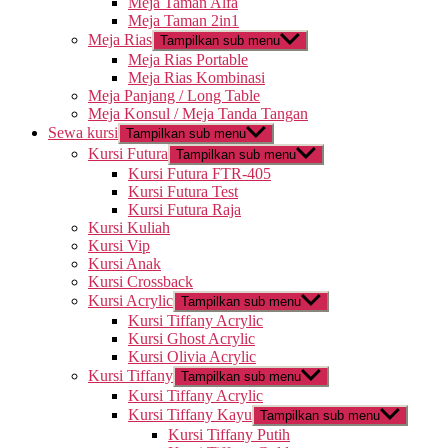
Meja Taman Alfa
Meja Taman 2in1
Meja Rias
Tampilkan sub menu
Meja Rias Portable
Meja Rias Kombinasi
Meja Panjang / Long Table
Meja Konsul / Meja Tanda Tangan
Sewa kursi
Tampilkan sub menu
Kursi Futura
Tampilkan sub menu
Kursi Futura FTR-405
Kursi Futura Test
Kursi Futura Raja
Kursi Kuliah
Kursi Vip
Kursi Anak
Kursi Crossback
Kursi Acrylic
Tampilkan sub menu
Kursi Tiffany Acrylic
Kursi Ghost Acrylic
Kursi Olivia Acrylic
Kursi Tiffany
Tampilkan sub menu
Kursi Tiffany Acrylic
Kursi Tiffany Kayu
Tampilkan sub menu
Kursi Tiffany Putih