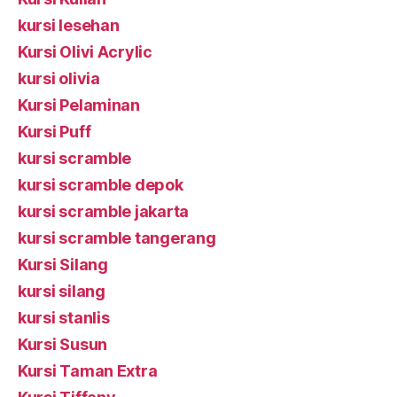
kursi lesehan
Kursi Olivi Acrylic
kursi olivia
Kursi Pelaminan
Kursi Puff
kursi scramble
kursi scramble depok
kursi scramble jakarta
kursi scramble tangerang
Kursi Silang
kursi silang
kursi stanlis
Kursi Susun
Kursi Taman Extra