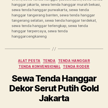
hanggar jakarta
,
sewa tenda hanggar murah bekasi
,
sewa tenda hanggar purwakarta
,
sewa tenda
hanggar tangerang banten
,
sewa tenda hanggar
tangerang selatan
,
sewa tenda hanggar terdekat
,
sewa tenda hanggar terlengkap
,
sewa tenda
hanggar terpercaya
,
sewa tenda
hanggarcengkareng
Kategori
ALAT PESTA
TENDA
TENDA HANGGAR
TENDA KONVENSIONAL
TENDA RODER
Sewa Tenda Hanggar
Dekor Serut Putih Gold
Jakarta