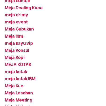
meja bundar
Meja Dealing Kaca
meja drimy
meja event
Meja Gubukan
Meja Ibm
meja kayu vip
Meja Konsul
Meja Kopi
MEJA KOTAK
meja kotak
meja kotak IBM
Meja Kue
Meja Lesehan
Meja Meeting