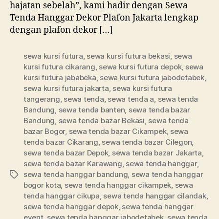
hajatan sebelah”, kami hadir dengan Sewa
Tenda Hanggar Dekor Plafon Jakarta lengkap
dengan plafon dekor […]
sewa kursi futura
,
sewa kursi futura bekasi
,
sewa
kursi futura cikarang
,
sewa kursi futura depok
,
sewa
kursi futura jababeka
,
sewa kursi futura jabodetabek
,
sewa kursi futura jakarta
,
sewa kursi futura
tangerang
,
sewa tenda
,
sewa tenda a
,
sewa tenda
Bandung
,
sewa tenda banten
,
sewa tenda bazar
Bandung
,
sewa tenda bazar Bekasi
,
sewa tenda
bazar Bogor
,
sewa tenda bazar Cikampek
,
sewa
tenda bazar Cikarang
,
sewa tenda bazar Cilegon
,
sewa tenda bazar Depok
,
sewa tenda bazar Jakarta
,
sewa tenda bazar Karawang
,
sewa tenda hanggar
,
sewa tenda hanggar bandung
,
sewa tenda hanggar
Tag
bogor kota
,
sewa tenda hanggar cikampek
,
sewa
tenda hanggar cikupa
,
sewa tenda hanggar cilandak
,
sewa tenda hanggar depok
,
sewa tenda hanggar
event
,
sewa tenda hanggar jabodetabek
,
sewa tenda