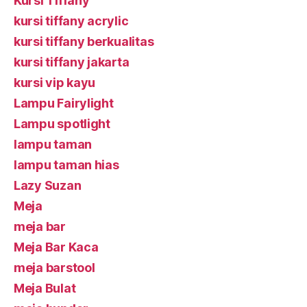
Kursi Tiffany
kursi tiffany acrylic
kursi tiffany berkualitas
kursi tiffany jakarta
kursi vip kayu
Lampu Fairylight
Lampu spotlight
lampu taman
lampu taman hias
Lazy Suzan
Meja
meja bar
Meja Bar Kaca
meja barstool
Meja Bulat