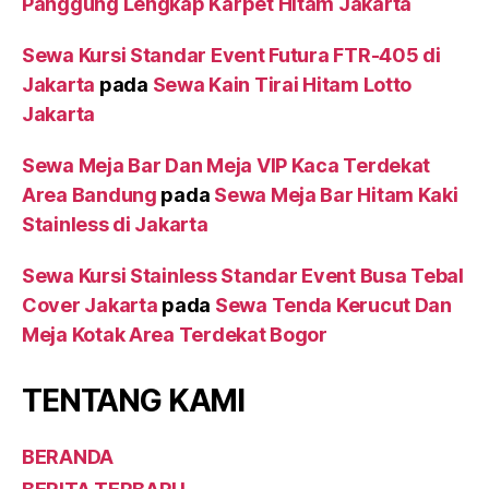
Panggung Lengkap Karpet Hitam Jakarta
Sewa Kursi Standar Event Futura FTR-405 di
Jakarta
pada
Sewa Kain Tirai Hitam Lotto
Jakarta
Sewa Meja Bar Dan Meja VIP Kaca Terdekat
Area Bandung
pada
Sewa Meja Bar Hitam Kaki
Stainless di Jakarta
Sewa Kursi Stainless Standar Event Busa Tebal
Cover Jakarta
pada
Sewa Tenda Kerucut Dan
Meja Kotak Area Terdekat Bogor
TENTANG KAMI
BERANDA