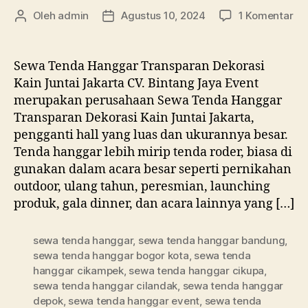
pa
Oleh
admin
Agustus 10, 2024
1 Komentar
Penulis
Tanggal
Se
artikel
artikel
Te
Ha
Sewa Tenda Hanggar Transparan Dekorasi
Tr
Kain Juntai Jakarta CV. Bintang Jaya Event
De
merupakan perusahaan Sewa Tenda Hanggar
Ka
Transparan Dekorasi Kain Juntai Jakarta,
Jun
pengganti hall yang luas dan ukurannya besar.
Ja
Tenda hanggar lebih mirip tenda roder, biasa di
gunakan dalam acara besar seperti pernikahan
outdoor, ulang tahun, peresmian, launching
produk, gala dinner, dan acara lainnya yang […]
sewa tenda hanggar
,
sewa tenda hanggar bandung
,
sewa tenda hanggar bogor kota
,
sewa tenda
hanggar cikampek
,
sewa tenda hanggar cikupa
,
sewa tenda hanggar cilandak
,
sewa tenda hanggar
depok
,
sewa tenda hanggar event
,
sewa tenda