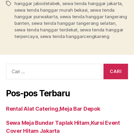
hanggar jabodetabek
,
sewa tenda hanggar jakarta
,
Tag
sewa tenda hanggar murah bekasi
,
sewa tenda
hanggar purwakarta
,
sewa tenda hanggar tangerang
banten
,
sewa tenda hanggar tangerang selatan
,
sewa tenda hanggar terdekat
,
sewa tenda hanggar
terpercaya
,
sewa tenda hanggarcengkareng
Cari:
Pos-pos Terbaru
Rental Alat Catering,Meja Bar Depok
Sewa Meja Bundar Taplak Hitam,Kursi Event
Cover Hitam Jakarta