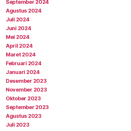
September 2024
Agustus 2024
Juli 2024
Juni 2024
Mei 2024
April 2024
Maret 2024
Februari 2024
Januari 2024
Desember 2023
November 2023
Oktober 2023
September 2023
Agustus 2023
Juli 2023