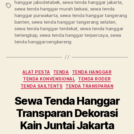
hanggar jabodetabek
,
sewa tenda hanggar jakarta
,
Tag
sewa tenda hanggar murah bekasi
,
sewa tenda
hanggar purwakarta
,
sewa tenda hanggar tangerang
banten
,
sewa tenda hanggar tangerang selatan
,
sewa tenda hanggar terdekat
,
sewa tenda hanggar
terlengkap
,
sewa tenda hanggar terpercaya
,
sewa
tenda hanggarcengkareng
Kategori
ALAT PESTA
TENDA
TENDA HANGGAR
TENDA KONVENSIONAL
TENDA RODER
TENDA SAILTENTS
TENDA TRANSPARAN
Sewa Tenda Hanggar
Transparan Dekorasi
Kain Juntai Jakarta