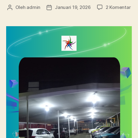
pa
Oleh
admin
Januari 19, 2026
2 Komentar
Penulis
Tanggal
Se
artikel
artikel
Te
Ha
Dek
Pla
Jak