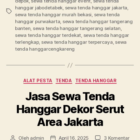
depok
,
sewa tenda hanggar event
,
sewa tenda
hanggar jabodetabek
,
sewa tenda hanggar jakarta
,
Tag
sewa tenda hanggar murah bekasi
,
sewa tenda
hanggar purwakarta
,
sewa tenda hanggar tangerang
banten
,
sewa tenda hanggar tangerang selatan
,
sewa tenda hanggar terdekat
,
sewa tenda hanggar
terlengkap
,
sewa tenda hanggar terpercaya
,
sewa
tenda hanggarcengkareng
Kategori
ALAT PESTA
TENDA
TENDA HANGGAR
Jasa Sewa Tenda
Hanggar Dekor Serut
Area Jakarta
pad
Oleh
admin
April 16, 2025
3 Komentar
Penulis
Tanggal