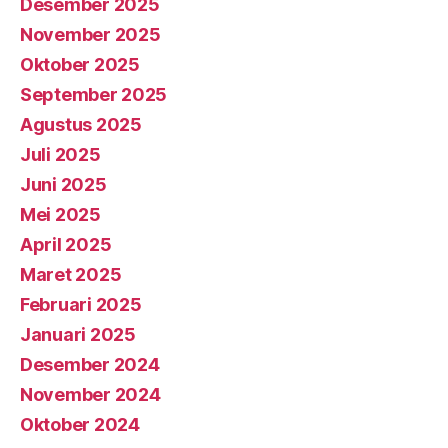
Desember 2025
November 2025
Oktober 2025
September 2025
Agustus 2025
Juli 2025
Juni 2025
Mei 2025
April 2025
Maret 2025
Februari 2025
Januari 2025
Desember 2024
November 2024
Oktober 2024