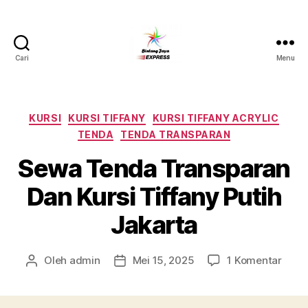
Cari
Menu
Pusat
Sewa
Alat
Pesta
Kategori
KURSI
KURSI TIFFANY
KURSI TIFFANY ACRYLIC
Jabodetabek,Tlp.0878-
TENDA
TENDA TRANSPARAN
7350-
8787
Sewa Tenda Transparan
Dan Kursi Tiffany Putih
Jakarta
pada
Oleh
admin
Mei 15, 2025
1 Komentar
Penulis
Tanggal
Sewa
artikel
artikel
Tend
Tran