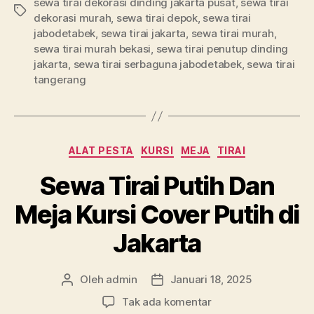
sewa tirai dekorasi dinding jakarta pusat
,
sewa tirai
Tag
dekorasi murah
,
sewa tirai depok
,
sewa tirai
jabodetabek
,
sewa tirai jakarta
,
sewa tirai murah
,
sewa tirai murah bekasi
,
sewa tirai penutup dinding
jakarta
,
sewa tirai serbaguna jabodetabek
,
sewa tirai
tangerang
Kategori
ALAT PESTA
KURSI
MEJA
TIRAI
Sewa Tirai Putih Dan
Meja Kursi Cover Putih di
Jakarta
Oleh
admin
Januari 18, 2025
Penulis
Tanggal
artikel
artikel
pada
Tak ada komentar