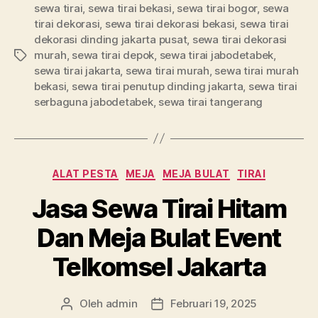
sewa tirai
,
sewa tirai bekasi
,
sewa tirai bogor
,
sewa
tirai dekorasi
,
sewa tirai dekorasi bekasi
,
sewa tirai
dekorasi dinding jakarta pusat
,
sewa tirai dekorasi
murah
,
sewa tirai depok
,
sewa tirai jabodetabek
,
Tag
sewa tirai jakarta
,
sewa tirai murah
,
sewa tirai murah
bekasi
,
sewa tirai penutup dinding jakarta
,
sewa tirai
serbaguna jabodetabek
,
sewa tirai tangerang
Kategori
ALAT PESTA
MEJA
MEJA BULAT
TIRAI
Jasa Sewa Tirai Hitam
Dan Meja Bulat Event
Telkomsel Jakarta
Oleh
admin
Februari 19, 2025
Penulis
Tanggal