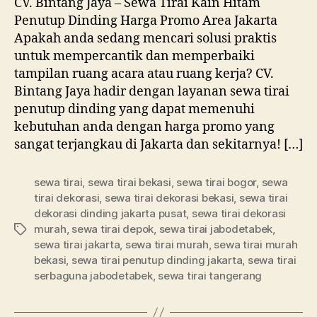
CV. Bintang Jaya – Sewa Tirai Kain Hitam
Hitam
Penutup Dinding Harga Promo Area Jakarta
Penutup
Apakah anda sedang mencari solusi praktis
Dinding
untuk mempercantik dan memperbaiki
Harga
tampilan ruang acara atau ruang kerja? CV.
Promo
Bintang Jaya hadir dengan layanan sewa tirai
Area
Jakarta
penutup dinding yang dapat memenuhi
kebutuhan anda dengan harga promo yang
sangat terjangkau di Jakarta dan sekitarnya! […]
sewa tirai
,
sewa tirai bekasi
,
sewa tirai bogor
,
sewa
tirai dekorasi
,
sewa tirai dekorasi bekasi
,
sewa tirai
dekorasi dinding jakarta pusat
,
sewa tirai dekorasi
murah
,
sewa tirai depok
,
sewa tirai jabodetabek
,
Tag
sewa tirai jakarta
,
sewa tirai murah
,
sewa tirai murah
bekasi
,
sewa tirai penutup dinding jakarta
,
sewa tirai
serbaguna jabodetabek
,
sewa tirai tangerang