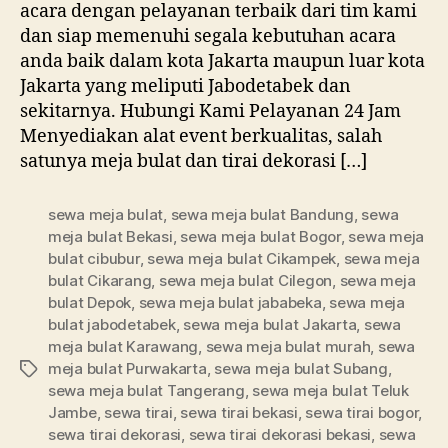
acara dengan pelayanan terbaik dari tim kami
Hitam
dan siap memenuhi segala kebutuhan acara
Area
anda baik dalam kota Jakarta maupun luar kota
Jakarta
Jakarta yang meliputi Jabodetabek dan
Selatan
sekitarnya. Hubungi Kami Pelayanan 24 Jam
Menyediakan alat event berkualitas, salah
satunya meja bulat dan tirai dekorasi […]
sewa meja bulat
,
sewa meja bulat Bandung
,
sewa
meja bulat Bekasi
,
sewa meja bulat Bogor
,
sewa meja
bulat cibubur
,
sewa meja bulat Cikampek
,
sewa meja
bulat Cikarang
,
sewa meja bulat Cilegon
,
sewa meja
bulat Depok
,
sewa meja bulat jababeka
,
sewa meja
bulat jabodetabek
,
sewa meja bulat Jakarta
,
sewa
meja bulat Karawang
,
sewa meja bulat murah
,
sewa
meja bulat Purwakarta
,
sewa meja bulat Subang
,
Tag
sewa meja bulat Tangerang
,
sewa meja bulat Teluk
Jambe
,
sewa tirai
,
sewa tirai bekasi
,
sewa tirai bogor
,
sewa tirai dekorasi
,
sewa tirai dekorasi bekasi
,
sewa