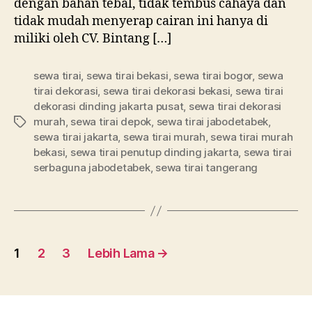
dengan bahan tebal, tidak tembus cahaya dan
tidak mudah menyerap cairan ini hanya di
miliki oleh CV. Bintang […]
sewa tirai
,
sewa tirai bekasi
,
sewa tirai bogor
,
sewa
tirai dekorasi
,
sewa tirai dekorasi bekasi
,
sewa tirai
dekorasi dinding jakarta pusat
,
sewa tirai dekorasi
murah
,
sewa tirai depok
,
sewa tirai jabodetabek
,
Tag
sewa tirai jakarta
,
sewa tirai murah
,
sewa tirai murah
bekasi
,
sewa tirai penutup dinding jakarta
,
sewa tirai
serbaguna jabodetabek
,
sewa tirai tangerang
Paginasi
1
2
3
Lebih Lama
→
pos