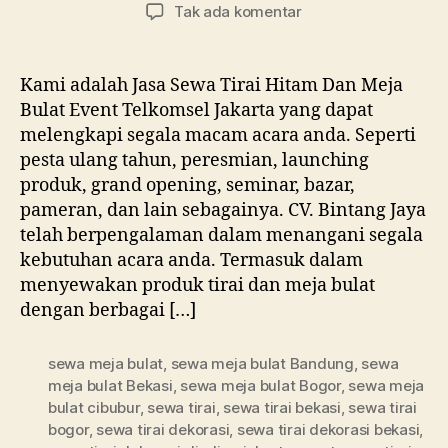
artikel
artikel
pada
Tak ada komentar
Jasa
Sewa
Tirai
Kami adalah Jasa Sewa Tirai Hitam Dan Meja
Hitam
Bulat Event Telkomsel Jakarta yang dapat
Dan
melengkapi segala macam acara anda. Seperti
Meja
pesta ulang tahun, peresmian, launching
Bulat
produk, grand opening, seminar, bazar,
Event
pameran, dan lain sebagainya. CV. Bintang Jaya
Telkomsel
Jakarta
telah berpengalaman dalam menangani segala
kebutuhan acara anda. Termasuk dalam
menyewakan produk tirai dan meja bulat
dengan berbagai […]
sewa meja bulat
,
sewa meja bulat Bandung
,
sewa
meja bulat Bekasi
,
sewa meja bulat Bogor
,
sewa meja
bulat cibubur
,
sewa tirai
,
sewa tirai bekasi
,
sewa tirai
bogor
,
sewa tirai dekorasi
,
sewa tirai dekorasi bekasi
,