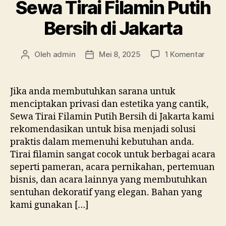
Sewa Tirai Filamin Putih
Bersih di Jakarta
pada
Oleh
admin
Mei 8, 2025
1 Komentar
Penulis
Tanggal
Sewa
artikel
artikel
Tirai
Filam
Jika anda membutuhkan sarana untuk
Putih
menciptakan privasi dan estetika yang cantik,
Bersi
Sewa Tirai Filamin Putih Bersih di Jakarta kami
di
rekomendasikan untuk bisa menjadi solusi
Jakar
praktis dalam memenuhi kebutuhan anda.
Tirai filamin sangat cocok untuk berbagai acara
seperti pameran, acara pernikahan, pertemuan
bisnis, dan acara lainnya yang membutuhkan
sentuhan dekoratif yang elegan. Bahan yang
kami gunakan […]