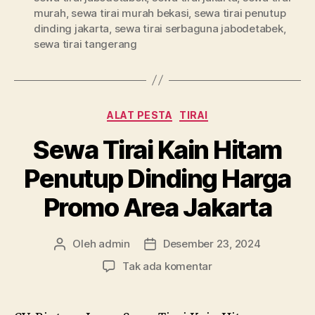
murah
,
sewa tirai murah bekasi
,
sewa tirai penutup
dinding jakarta
,
sewa tirai serbaguna jabodetabek
,
sewa tirai tangerang
Kategori
ALAT PESTA
TIRAI
Sewa Tirai Kain Hitam
Penutup Dinding Harga
Promo Area Jakarta
Oleh
admin
Desember 23, 2024
Penulis
Tanggal
artikel
artikel
pada
Tak ada komentar
Sewa
Tirai
Kain