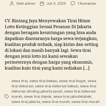
pada
Oleh
admin
Juli 5, 2025
1 Komentar
Penulis
Tanggal
Meny
artikel
artikel
Tirai
Hita
CV. Bintang Jaya Menyewakan Tirai Hitam
Lotto
Lotto Ketinggian Sesuai Pesanan Di Jakarta
Ketin
dengan beragam keuntungan yang bisa anda
Sesua
dapatkan diantaranya harga sewa terjangkau,
Pesa
kualitas produk terbaik, siap kirim dan setting
Di
di lokasi dan masih banyak lagi. Sewa tirai
Jakar
dengan jenis lotto ini kami sewakan
permeternya dengan harga yang ekonomis,
kualitas kain tirai yang kami sediakan […]
sewa tirai
,
sewa tirai bekasi
,
sewa tirai bogor
,
sewa
tirai dekorasi
,
sewa tirai dekorasi bekasi
,
sewa tirai
dekorasi dinding jakarta pusat
,
sewa tirai dekorasi
murah
,
sewa tirai depok
,
sewa tirai jabodetabek
,
Tag
sewa tirai jakarta
,
sewa tirai murah
,
sewa tirai murah