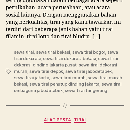
sering digunakan dalam berbagai acara seperti
Jakarta
pernikahan, acara perusahaan, atau acara
sosial lainnya. Dengan menggunakan bahan
yang berkualitas, tirai yang kami tawarkan ini
terdiri dari beberapa jenis bahan yaitu tirai
filamin, tirai lotto dan tirai bludru. […]
sewa tirai
,
sewa tirai bekasi
,
sewa tirai bogor
,
sewa
tirai dekorasi
,
sewa tirai dekorasi bekasi
,
sewa tirai
dekorasi dinding jakarta pusat
,
sewa tirai dekorasi
murah
,
sewa tirai depok
,
sewa tirai jabodetabek
,
Tag
sewa tirai jakarta
,
sewa tirai murah
,
sewa tirai murah
bekasi
,
sewa tirai penutup dinding jakarta
,
sewa tirai
serbaguna jabodetabek
,
sewa tirai tangerang
Kategori
ALAT PESTA
TIRAI