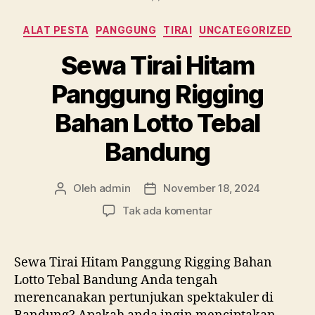
Kategori
ALAT PESTA
PANGGUNG
TIRAI
UNCATEGORIZED
Sewa Tirai Hitam
Panggung Rigging
Bahan Lotto Tebal
Bandung
Oleh
admin
November 18, 2024
Penulis
Tanggal
artikel
artikel
pada
Tak ada komentar
Sewa
Tirai
Hitam
Sewa Tirai Hitam Panggung Rigging Bahan
Panggung
Lotto Tebal Bandung Anda tengah
Rigging
merencanakan pertunjukan spektakuler di
Bahan