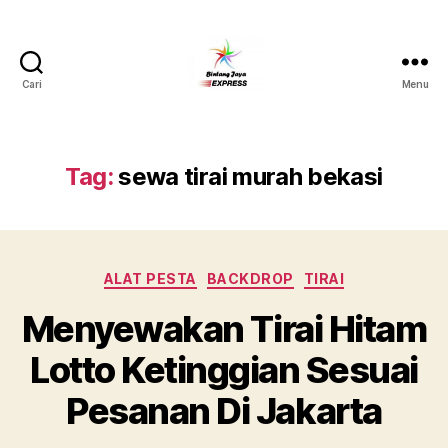
Cari
Menu
Pusat
Sewa
Alat
Pesta
Tag:
sewa tirai murah bekasi
Jabodetabek,Tlp.0878-
7350-
8787
Kategori
ALAT PESTA
BACKDROP
TIRAI
Menyewakan Tirai Hitam
Lotto Ketinggian Sesuai
Pesanan Di Jakarta