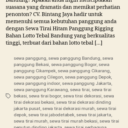
Bandung? Apakah anda ingin menciptakan
Lotto
suasana yang dramatis dan memikat perhatian
Tebal
penonton? CV. Bintang Jaya hadir untuk
Bandung
memenuhi semua kebutuhan panggung anda
dengan Sewa Tirai Hitam Panggung Rigging
Bahan Lotto Tebal Bandung yang berkualitas
tinggi, terbuat dari bahan lotto tebal […]
sewa panggung
,
sewa panggung Bandung
,
sewa
panggung Bekasi
,
sewa panggung Bogor
,
sewa
panggung Cikampek
,
sewa panggung Cikarang
,
sewa panggung Cilegon
,
sewa panggung Depok
,
sewa panggung indoor
,
sewa panggung Jakarta
,
sewa panggung Karawang
,
sewa tirai
,
sewa tirai
bekasi
,
sewa tirai bogor
,
sewa tirai dekorasi
,
sewa
Tag
tirai dekorasi bekasi
,
sewa tirai dekorasi dinding
jakarta pusat
,
sewa tirai dekorasi murah
,
sewa tirai
depok
,
sewa tirai jabodetabek
,
sewa tirai jakarta
,
sewa tirai murah
,
sewa tirai murah bekasi
,
sewa tirai
penutup dinding jakarta
,
sewa tirai serbaguna