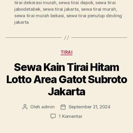
tirai dekorasi murah
,
sewa tirai depok
,
sewa tirai
jabodetabek
,
sewa tirai jakarta
,
sewa tirai murah
,
sewa tirai murah bekasi
,
sewa tirai penutup dinding
jakarta
Kategori
TIRAI
Sewa Kain Tirai Hitam
Lotto Area Gatot Subroto
Jakarta
Oleh
admin
September 21, 2024
Penulis
Tanggal
artikel
artikel
pada
1 Komentar
Sewa
Kain