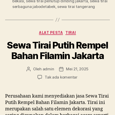
bekasi
,
sewa tirai penutup dinding jakarta
,
sewa tirai
serbaguna jabodetabek
,
sewa tirai tangerang
Kategori
ALAT PESTA
TIRAI
Sewa Tirai Putih Rempel
Bahan Filamin Jakarta
Oleh
admin
Mei 21, 2025
Penulis
Tanggal
artikel
artikel
pada
Tak ada komentar
Sewa
Tirai
Putih
Perusahaan kami menyediakan jasa Sewa Tirai
Rempel
Putih Rempel Bahan Filamin Jakarta. Tirai ini
Bahan
merupakan salah satu elemen dekorasi yang
Filamin