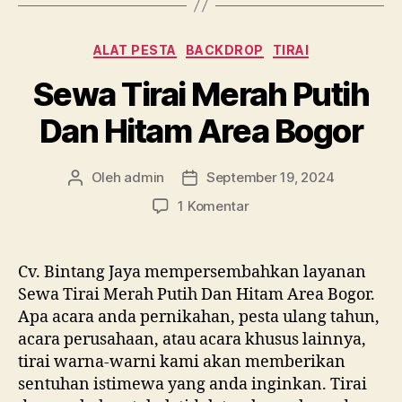
Kategori
ALAT PESTA
BACKDROP
TIRAI
Sewa Tirai Merah Putih
Dan Hitam Area Bogor
Oleh
admin
September 19, 2024
Penulis
Tanggal
artikel
artikel
pada
1 Komentar
Sewa
Tirai
Merah
Cv. Bintang Jaya mempersembahkan layanan
Putih
Sewa Tirai Merah Putih Dan Hitam Area Bogor.
Dan
Apa acara anda pernikahan, pesta ulang tahun,
Hitam
acara perusahaan, atau acara khusus lainnya,
Area
tirai warna-warni kami akan memberikan
Bogor
sentuhan istimewa yang anda inginkan. Tirai