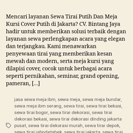
Sewa
Tirai
Putih
Mencari layanan Sewa Tirai Putih Dan Meja
Dan
Kursi Cover Putih di Jakarta? CV. Bintang Jaya
Meja
hadir untuk memberikan solusi terbaik dengan
Kursi
layanan sewa perlengkapan acara yang elegan
Cover
dan terjangkau. Kami menawarkan
Putih
penyewaan tirai yang memberikan kesan
di
Jakarta
mewah dan modern, serta meja kursi yang
dilapisi cover, cocok untuk berbagai acara
seperti pernikahan, seminar, grand opening,
pameran, […]
jasa sewa meja ibm
,
sewa meja
,
sewa meja bundar
,
sewa meja ibm serang
,
sewa tirai
,
sewa tirai bekasi
,
sewa tirai bogor
,
sewa tirai dekorasi
,
sewa tirai
dekorasi bekasi
,
sewa tirai dekorasi dinding jakarta
pusat
,
sewa tirai dekorasi murah
,
sewa tirai depok
,
Tag
sewa tirai jabodetabek
,
sewa tirai jakarta
,
sewa tirai