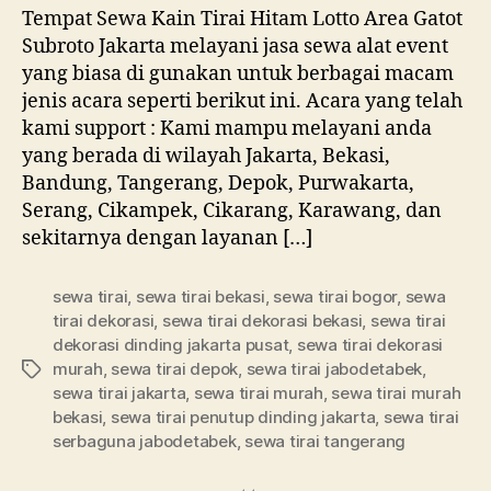
Tirai
Tempat Sewa Kain Tirai Hitam Lotto Area Gatot
Hitam
Subroto Jakarta melayani jasa sewa alat event
Lotto
yang biasa di gunakan untuk berbagai macam
Area
jenis acara seperti berikut ini. Acara yang telah
Gatot
kami support : Kami mampu melayani anda
Subroto
yang berada di wilayah Jakarta, Bekasi,
Jakarta
Bandung, Tangerang, Depok, Purwakarta,
Serang, Cikampek, Cikarang, Karawang, dan
sekitarnya dengan layanan […]
sewa tirai
,
sewa tirai bekasi
,
sewa tirai bogor
,
sewa
tirai dekorasi
,
sewa tirai dekorasi bekasi
,
sewa tirai
dekorasi dinding jakarta pusat
,
sewa tirai dekorasi
murah
,
sewa tirai depok
,
sewa tirai jabodetabek
,
Tag
sewa tirai jakarta
,
sewa tirai murah
,
sewa tirai murah
bekasi
,
sewa tirai penutup dinding jakarta
,
sewa tirai
serbaguna jabodetabek
,
sewa tirai tangerang