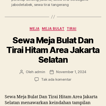
jabodetabek
,
sewa tirai tangerang
Kategori
MEJA
MEJA BULAT
TIRAI
Sewa Meja Bulat Dan
Tirai Hitam Area Jakarta
Selatan
Oleh
admin
November 1, 2024
Penulis
Tanggal
artikel
artikel
pada
Tak ada komentar
Sewa
Meja
Bulat
Sewa Meja Bulat Dan Tirai Hitam Area Jakarta
Dan
Selatan menawarkan keindahan tampilan
Tirai