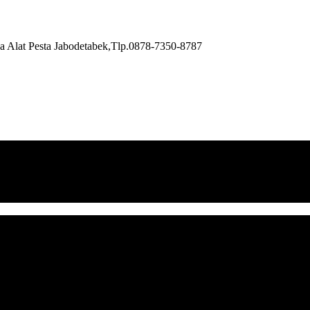
a Alat Pesta Jabodetabek,Tlp.0878-7350-8787