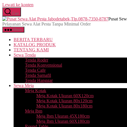
Lewati ke konten
Cari
Pusat Sew
Pelayanan Sewa Alat Pesta Tanpa Minimal Order
Menu
BERITA TERBARU
KATALOG PRODUK
TENTANG KAMI
Sewa Tenda
Tenda Roder
Tenda Konvensional
Tenda Cafe
Tenda Sarnafil
Tenda Hanggar
Sewa Meja
Meja Kotak
Meja Kotak Ukuran 60X120cm
Meja Kotak Ukuran 80x120cm
Meja Kotak Ukuran 80x180cm
Meja Ibm
Meja Ibm Ukuran 45X180cm
Meja Ibm Ukuran 60X180cm
Round Table