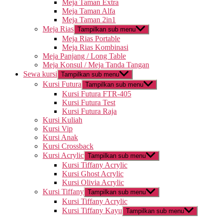
Meja Taman Extra
Meja Taman Alfa
Meja Taman 2in1
Meja Rias
Tampilkan sub menu
Meja Rias Portable
Meja Rias Kombinasi
Meja Panjang / Long Table
Meja Konsul / Meja Tanda Tangan
Sewa kursi
Tampilkan sub menu
Kursi Futura
Tampilkan sub menu
Kursi Futura FTR-405
Kursi Futura Test
Kursi Futura Raja
Kursi Kuliah
Kursi Vip
Kursi Anak
Kursi Crossback
Kursi Acrylic
Tampilkan sub menu
Kursi Tiffany Acrylic
Kursi Ghost Acrylic
Kursi Olivia Acrylic
Kursi Tiffany
Tampilkan sub menu
Kursi Tiffany Acrylic
Kursi Tiffany Kayu
Tampilkan sub menu