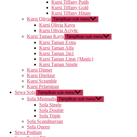
Kursi Tiffany Putih
Kursi Tiffany Gold
Kursi Tiffany Hitam
Kursi Olivia
Tampilkan sub menu
Kursi Olivia Kayu
Kursi Olivia Acrylic
Kursi Taman Kayu
Tampilkan sub menu
Kursi Taman Extra
Kursi Taman Alfa
Kursi Taman 2in1
Kursi Taman Lipat {Magic}
Kursi Taman Single
Kursi Dinner
Kursi Direktur
Kursi Scramble
Kursi Pelaminan
Sewa Sofa
Tampilkan sub menu
Sofa Minimalis
Tampilkan sub menu
Sofa Single
Sofa Double
Sofa Triple
Sofa Scandinavian
Sofa Queen
Sewa Podium