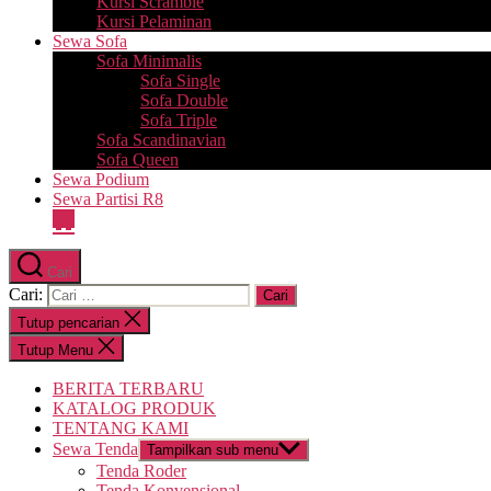
Kursi Scramble
Kursi Pelaminan
Sewa Sofa
Sofa Minimalis
Sofa Single
Sofa Double
Sofa Triple
Sofa Scandinavian
Sofa Queen
Sewa Podium
Sewa Partisi R8
Cari
Cari:
Tutup pencarian
Tutup Menu
BERITA TERBARU
KATALOG PRODUK
TENTANG KAMI
Sewa Tenda
Tampilkan sub menu
Tenda Roder
Tenda Konvensional