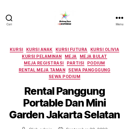
Cari
Menu
Pusat
Sewa
Alat
Pesta
Kategori
KURSI
KURSI ANAK
KURSI FUTURA
KURSI OLIVIA
Jabodetabek,Tlp.0878-
KURSI PELAMINAN
MEJA
MEJA BULAT
7350-
MEJA REGISTRASI
PARTISI
PODIUM
8787
RENTAL MEJA TAMAN
SEWA PANGGGUNG
SEWA PODIUM
Rental Panggung
Portable Dan Mini
Garden Jakarta Selatan