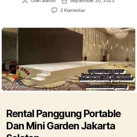
Oleh
admin
September 20, 2023
Penulis
Tanggal
artikel
artikel
pada
2 Komentar
Rental
Panggung
Portable
Dan
Mini
Garden
Jakarta
Selatan
Rental Panggung Portable
Dan Mini Garden Jakarta