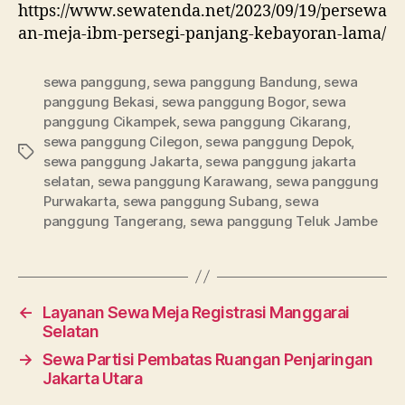
https://www.sewatenda.net/2023/09/19/persewa
an-meja-ibm-persegi-panjang-kebayoran-lama/
sewa panggung
,
sewa panggung Bandung
,
sewa
panggung Bekasi
,
sewa panggung Bogor
,
sewa
panggung Cikampek
,
sewa panggung Cikarang
,
sewa panggung Cilegon
,
sewa panggung Depok
,
Tag
sewa panggung Jakarta
,
sewa panggung jakarta
selatan
,
sewa panggung Karawang
,
sewa panggung
Purwakarta
,
sewa panggung Subang
,
sewa
panggung Tangerang
,
sewa panggung Teluk Jambe
←
Layanan Sewa Meja Registrasi Manggarai
Selatan
→
Sewa Partisi Pembatas Ruangan Penjaringan
Jakarta Utara