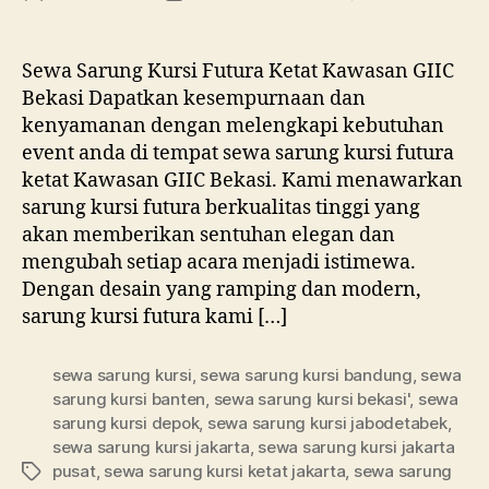
Se
artikel
artikel
Sa
Kur
Sewa Sarung Kursi Futura Ketat Kawasan GIIC
Fut
Bekasi Dapatkan kesempurnaan dan
Ket
kenyamanan dengan melengkapi kebutuhan
Ka
event anda di tempat sewa sarung kursi futura
GII
ketat Kawasan GIIC Bekasi. Kami menawarkan
Bek
sarung kursi futura berkualitas tinggi yang
akan memberikan sentuhan elegan dan
mengubah setiap acara menjadi istimewa.
Dengan desain yang ramping dan modern,
sarung kursi futura kami […]
sewa sarung kursi
,
sewa sarung kursi bandung
,
sewa
sarung kursi banten
,
sewa sarung kursi bekasi'
,
sewa
sarung kursi depok
,
sewa sarung kursi jabodetabek
,
sewa sarung kursi jakarta
,
sewa sarung kursi jakarta
pusat
,
sewa sarung kursi ketat jakarta
,
sewa sarung
Tag