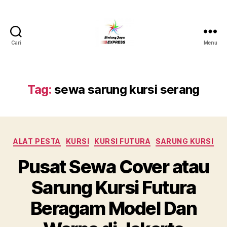
Cari
Menu
Pusat
Sewa
Alat
Pesta
Tag:
sewa sarung kursi serang
Jabodetabek,Tlp.0878-
7350-
8787
Kategori
ALAT PESTA
KURSI
KURSI FUTURA
SARUNG KURSI
Pusat Sewa Cover atau
Sarung Kursi Futura
Beragam Model Dan