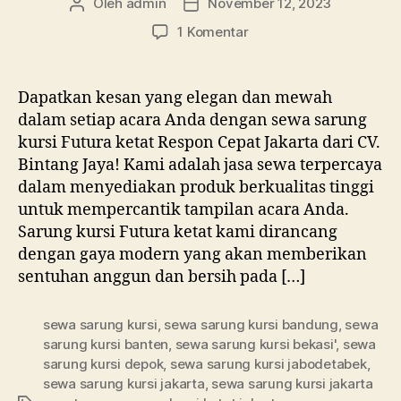
Oleh
admin
November 12, 2023
Penulis
Tanggal
artikel
artikel
pada
1 Komentar
Sewa
Sarung
Kursi
Dapatkan kesan yang elegan dan mewah
Futura
dalam setiap acara Anda dengan sewa sarung
Ketat
kursi Futura ketat Respon Cepat Jakarta dari CV.
Respon
Bintang Jaya! Kami adalah jasa sewa terpercaya
Cepat
dalam menyediakan produk berkualitas tinggi
Jakarta
untuk mempercantik tampilan acara Anda.
Sarung kursi Futura ketat kami dirancang
dengan gaya modern yang akan memberikan
sentuhan anggun dan bersih pada […]
sewa sarung kursi
,
sewa sarung kursi bandung
,
sewa
sarung kursi banten
,
sewa sarung kursi bekasi'
,
sewa
sarung kursi depok
,
sewa sarung kursi jabodetabek
,
sewa sarung kursi jakarta
,
sewa sarung kursi jakarta