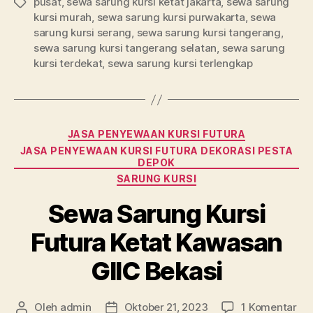
pusat
,
sewa sarung kursi ketat jakarta
,
sewa sarung
Tag
kursi murah
,
sewa sarung kursi purwakarta
,
sewa
sarung kursi serang
,
sewa sarung kursi tangerang
,
sewa sarung kursi tangerang selatan
,
sewa sarung
kursi terdekat
,
sewa sarung kursi terlengkap
Kategori
JASA PENYEWAAN KURSI FUTURA
JASA PENYEWAAN KURSI FUTURA DEKORASI PESTA
DEPOK
SARUNG KURSI
Sewa Sarung Kursi
Futura Ketat Kawasan
GIIC Bekasi
pa
Oleh
admin
Oktober 21, 2023
1 Komentar
Penulis
Tanggal