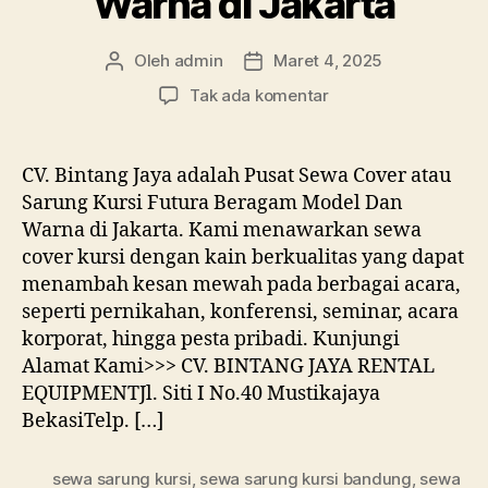
Warna di Jakarta
Oleh
admin
Maret 4, 2025
Penulis
Tanggal
artikel
artikel
pada
Tak ada komentar
Pusat
Sewa
Cover
CV. Bintang Jaya adalah Pusat Sewa Cover atau
atau
Sarung Kursi Futura Beragam Model Dan
Sarung
Warna di Jakarta. Kami menawarkan sewa
Kursi
cover kursi dengan kain berkualitas yang dapat
Futura
menambah kesan mewah pada berbagai acara,
Beragam
seperti pernikahan, konferensi, seminar, acara
Model
Dan
korporat, hingga pesta pribadi. Kunjungi
Warna
Alamat Kami>>> CV. BINTANG JAYA RENTAL
di
EQUIPMENTJl. Siti I No.40 Mustikajaya
Jakarta
BekasiTelp. […]
sewa sarung kursi
,
sewa sarung kursi bandung
,
sewa