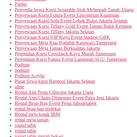
Partisi
Penyedia Sewa Kursi Scramble Stok Melimpah Tanah Abang
Penyewaan Kursi Futura Event Epicentrum Kuningan
Penyewaan Kursi Sofa Event Lebak Bulus Jakarta Selatan
Penyewaan Kursi Tiffany Gold Event Taman Bukit Kemang
Penyewaan Kursi Tiffany Jakarta Selatan
Penyewaan Kursi VIP Kayu Event Stadion GBK
Penyewaan Meja Rias Portable Karawaci Tangerang
Penyewaan Meja Taman Berkualitas Jakarta
Perentalan Kursi Crossback Kayu Murah Tangerang
Perentalan Kursi Futura Event Lapangan SGU Tangerang
Podium
podium
Podium Acrylic
Pusat Sewa kursi Barstool Jakarta Selatan
qline
Rental Alat Pesta Cilincing Jakarta Utara
Rental Arm Chairs,Dispenser Event Patra Jasa Jakarta
Rental Bean Bag Event Pesta Jabodetabek
rental bean bag terdekat
Rental meja kotak IBM
rental meja taman
round table
round table
round table murah bekasi