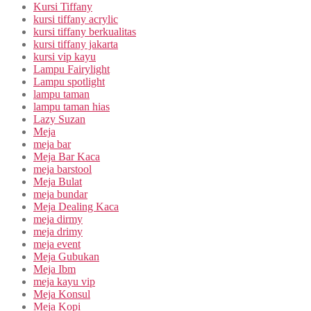
Kursi Tiffany
kursi tiffany acrylic
kursi tiffany berkualitas
kursi tiffany jakarta
kursi vip kayu
Lampu Fairylight
Lampu spotlight
lampu taman
lampu taman hias
Lazy Suzan
Meja
meja bar
Meja Bar Kaca
meja barstool
Meja Bulat
meja bundar
Meja Dealing Kaca
meja dirmy
meja drimy
meja event
Meja Gubukan
Meja Ibm
meja kayu vip
Meja Konsul
Meja Kopi