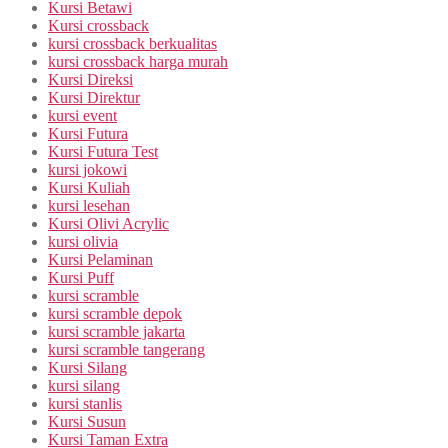
Kursi Betawi
Kursi crossback
kursi crossback berkualitas
kursi crossback harga murah
Kursi Direksi
Kursi Direktur
kursi event
Kursi Futura
Kursi Futura Test
kursi jokowi
Kursi Kuliah
kursi lesehan
Kursi Olivi Acrylic
kursi olivia
Kursi Pelaminan
Kursi Puff
kursi scramble
kursi scramble depok
kursi scramble jakarta
kursi scramble tangerang
Kursi Silang
kursi silang
kursi stanlis
Kursi Susun
Kursi Taman Extra