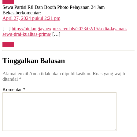
Reply
Sewa Partisi R8 Dan Booth Photo Pelayanan 24 Jam
Bekasi
berkomentar:
April 27, 2024 pukul 2:21 pm
[…]
https://bintangjayaexpress.rentals/2023/02/15/sedia-layanan-
sewa-tirai-kualitas-prima/
[…]
Reply
Tinggalkan Balasan
Alamat email Anda tidak akan dipublikasikan.
Ruas yang wajib
ditandai
*
Komentar
*