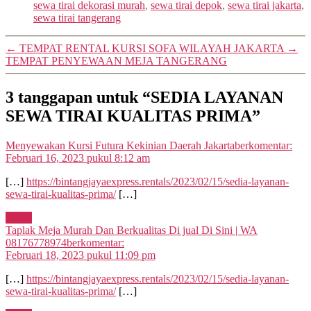
sewa tirai dekorasi murah
,
sewa tirai depok
,
sewa tirai jakarta
,
sewa tirai tangerang
←
TEMPAT RENTAL KURSI SOFA WILAYAH JAKARTA
→
TEMPAT PENYEWAAN MEJA TANGERANG
3 tanggapan untuk “SEDIA LAYANAN
SEWA TIRAI KUALITAS PRIMA”
Menyewakan Kursi Futura Kekinian Daerah Jakarta
berkomentar:
Februari 16, 2023 pukul 8:12 am
[…]
https://bintangjayaexpress.rentals/2023/02/15/sedia-layanan-
sewa-tirai-kualitas-prima/
[…]
Reply
Taplak Meja Murah Dan Berkualitas Di jual Di Sini | WA
08176778974
berkomentar:
Februari 18, 2023 pukul 11:09 pm
[…]
https://bintangjayaexpress.rentals/2023/02/15/sedia-layanan-
sewa-tirai-kualitas-prima/
[…]