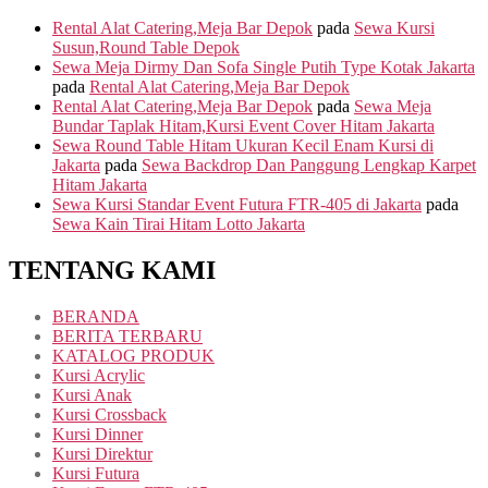
Rental Alat Catering,Meja Bar Depok
pada
Sewa Kursi
Susun,Round Table Depok
Sewa Meja Dirmy Dan Sofa Single Putih Type Kotak Jakarta
pada
Rental Alat Catering,Meja Bar Depok
Rental Alat Catering,Meja Bar Depok
pada
Sewa Meja
Bundar Taplak Hitam,Kursi Event Cover Hitam Jakarta
Sewa Round Table Hitam Ukuran Kecil Enam Kursi di
Jakarta
pada
Sewa Backdrop Dan Panggung Lengkap Karpet
Hitam Jakarta
Sewa Kursi Standar Event Futura FTR-405 di Jakarta
pada
Sewa Kain Tirai Hitam Lotto Jakarta
TENTANG KAMI
BERANDA
BERITA TERBARU
KATALOG PRODUK
Kursi Acrylic
Kursi Anak
Kursi Crossback
Kursi Dinner
Kursi Direktur
Kursi Futura