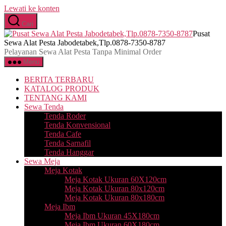
Lewati ke konten
Cari
Pusat
Sewa Alat Pesta Jabodetabek,Tlp.0878-7350-8787
Pelayanan Sewa Alat Pesta Tanpa Minimal Order
Menu
BERITA TERBARU
KATALOG PRODUK
TENTANG KAMI
Sewa Tenda
Tenda Roder
Tenda Konvensional
Tenda Cafe
Tenda Sarnafil
Tenda Hanggar
Sewa Meja
Meja Kotak
Meja Kotak Ukuran 60X120cm
Meja Kotak Ukuran 80x120cm
Meja Kotak Ukuran 80x180cm
Meja Ibm
Meja Ibm Ukuran 45X180cm
Meja Ibm Ukuran 60X180cm