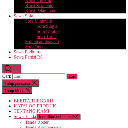
Kursi Direktur
Kursi Scramble
Kursi Pelaminan
Sewa Sofa
Sofa Minimalis
Sofa Single
Sofa Double
Sofa Triple
Sofa Scandinavian
Sofa Queen
Sewa Podium
Sewa Partisi R8
Cari
Cari:
Tutup pencarian
Tutup Menu
BERITA TERBARU
KATALOG PRODUK
TENTANG KAMI
Sewa Tenda
Tampilkan sub menu
Tenda Roder
Tenda Konvensional