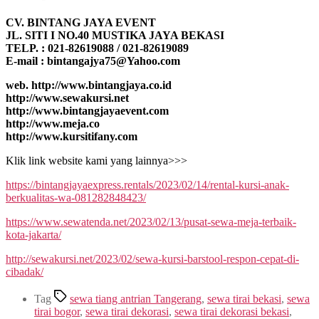
CV. BINTANG JAYA EVENT
JL. SITI I NO.40 MUSTIKA JAYA BEKASI
TELP. : 021-82619088 / 021-82619089
E-mail : bintangajya75@Yahoo.com
web. http://www.bintangjaya.co.id
http://www.sewakursi.net
http://www.bintangjayaevent.com
http://www.meja.co
http://www.kursitifany.com
Klik link website kami yang lainnya>>>
https://bintangjayaexpress.rentals/2023/02/14/rental-kursi-anak-
berkualitas-wa-081282848423/
https://www.sewatenda.net/2023/02/13/pusat-sewa-meja-terbaik-
kota-jakarta/
http://sewakursi.net/2023/02/sewa-kursi-barstool-respon-cepat-di-
cibadak/
Tag
sewa tiang antrian Tangerang
,
sewa tirai bekasi
,
sewa
tirai bogor
,
sewa tirai dekorasi
,
sewa tirai dekorasi bekasi
,