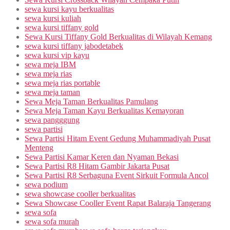
sewa kursi kayu berkualitas
sewa kursi kuliah
sewa kursi tiffany gold
Sewa Kursi Tiffany Gold Berkualitas di Wilayah Kemang
sewa kursi tiffany jabodetabek
sewa kursi vip kayu
sewa meja IBM
sewa meja rias
sewa meja rias portable
sewa meja taman
Sewa Meja Taman Berkualitas Pamulang
Sewa Meja Taman Kayu Berkualitas Kemayoran
sewa pangggung
sewa partisi
Sewa Partisi Hitam Event Gedung Muhammadiyah Pusat
Menteng
Sewa Partisi Kamar Keren dan Nyaman Bekasi
Sewa Partisi R8 Hitam Gambir Jakarta Pusat
Sewa Partisi R8 Serbaguna Event Sirkuit Formula Ancol
sewa podium
sewa showcase cooller berkualitas
Sewa Showcase Cooller Event Rapat Balaraja Tangerang
sewa sofa
sewa sofa murah