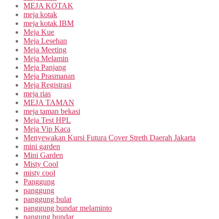
MEJA KOTAK
meja kotak
meja kotak IBM
Meja Kue
Meja Lesehan
Meja Meeting
Meja Melamin
Meja Panjang
Meja Prasmanan
Meja Registrasi
meja rias
MEJA TAMAN
meja taman bekasi
Meja Test HPL
Meja Vip Kaca
Menyewakan Kursi Futura Cover Streth Daerah Jakarta
mini garden
Mini Garden
Misty Cool
misty cool
Panggung
panggung
panggung bulat
panggung bundar melaminto
pangung bundar