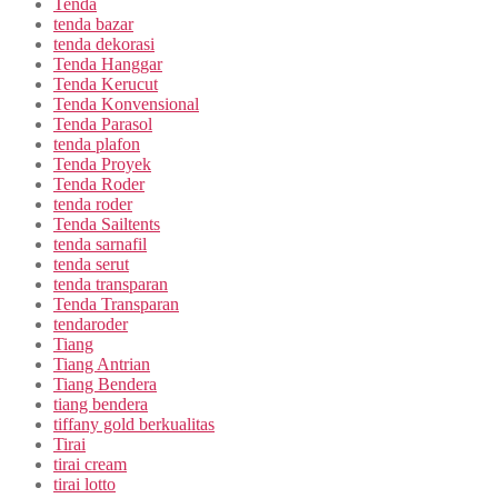
Tenda
tenda bazar
tenda dekorasi
Tenda Hanggar
Tenda Kerucut
Tenda Konvensional
Tenda Parasol
tenda plafon
Tenda Proyek
Tenda Roder
tenda roder
Tenda Sailtents
tenda sarnafil
tenda serut
tenda transparan
Tenda Transparan
tendaroder
Tiang
Tiang Antrian
Tiang Bendera
tiang bendera
tiffany gold berkualitas
Tirai
tirai cream
tirai lotto