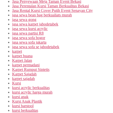
Jasa Penyewaan Meja Taman Event Bekasi
Jasa Perentalan Kursi Taman Berkualitas Bekasi
Jasa Rental Kursi Cover Putih Event Senayan City
jasa sewa bean bag berkualiats murah
jasa sewa gong
jasa sewa karpet jabodetabek
jasa sewa kursi acrylic
jasa sewa partisi R8
jasa sewa sofa bogor
jasa sewa sofa jakarta
jasa sewa sofa se jabodetabek
karpet
karpet buana
Karpet Jalan
karpet permadani
Karpet Rumput Sintetis
Karpet Sajadah
karpet sajadah
Kursi
kursi acrylic berkualitas
kursi acrylic harga murah
kursi anak
Kursi Anak Plastik
kursi barstool
kursi berkualitas