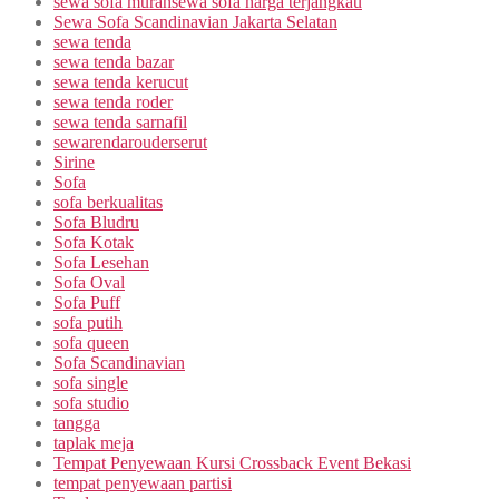
sewa sofa murahsewa sofa harga terjangkau
Sewa Sofa Scandinavian Jakarta Selatan
sewa tenda
sewa tenda bazar
sewa tenda kerucut
sewa tenda roder
sewa tenda sarnafil
sewarendarouderserut
Sirine
Sofa
sofa berkualitas
Sofa Bludru
Sofa Kotak
Sofa Lesehan
Sofa Oval
Sofa Puff
sofa putih
sofa queen
Sofa Scandinavian
sofa single
sofa studio
tangga
taplak meja
Tempat Penyewaan Kursi Crossback Event Bekasi
tempat penyewaan partisi