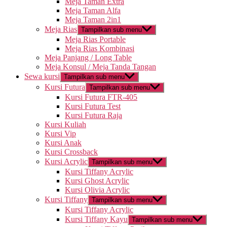
Meja Taman Extra
Meja Taman Alfa
Meja Taman 2in1
Meja Rias
Tampilkan sub menu
Meja Rias Portable
Meja Rias Kombinasi
Meja Panjang / Long Table
Meja Konsul / Meja Tanda Tangan
Sewa kursi
Tampilkan sub menu
Kursi Futura
Tampilkan sub menu
Kursi Futura FTR-405
Kursi Futura Test
Kursi Futura Raja
Kursi Kuliah
Kursi Vip
Kursi Anak
Kursi Crossback
Kursi Acrylic
Tampilkan sub menu
Kursi Tiffany Acrylic
Kursi Ghost Acrylic
Kursi Olivia Acrylic
Kursi Tiffany
Tampilkan sub menu
Kursi Tiffany Acrylic
Kursi Tiffany Kayu
Tampilkan sub menu