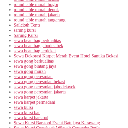
round table murah bogor
round table murah depok
round table murah jakarta
round table murah tangerang
Sailcloth Tents
sarung kursi
Sarung Kursi
sewa bean bag berkualitas
sewa bean bag jabodetabek
sewa bean bag terdekat
Sewa Dekorasi Karpet Merah Event Hotel Santika Bekasi
sewa gong berkualitas
sewa gong bintang jaya
sewa gong murah
sewa gong peresmian
sewa gong peresmian bekasi
sewa gong peresmian jabodetavek
sewa gong peresmian jakarta
sewa karpet jakarta
sewa karpet permadani
sewa kursi
sewa kursi bar
sewa kursi barstool
Sewa Kursi Barstool Event Batujaya Karawang
Sewa Kursi Crossback Wilayah Cempaka Putih