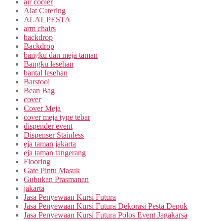
air cooler
Alat Catering
ALAT PESTA
arm chairs
backdrop
Backdrop
bangku dan meja taman
Bangku lesehan
bantal lesehan
Barstool
Bean Bag
cover
Cover Meja
cover meja type tebar
dispender event
Dispenser Stainless
eja taman jakarta
eja taman tangerang
Flooring
Gate Pintu Masuk
Gubukan Prasmanan
jakarta
Jasa Penyewaan Kursi Futura
Jasa Penyewaan Kursi Futura Dekorasi Pesta Depok
Jasa Penyewaan Kursi Futura Polos Event Jagakarsa