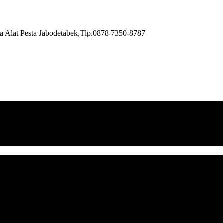
a Alat Pesta Jabodetabek,Tlp.0878-7350-8787