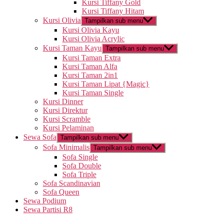
Kursi Tiffany Gold
Kursi Tiffany Hitam
Kursi Olivia
Tampilkan sub menu
Kursi Olivia Kayu
Kursi Olivia Acrylic
Kursi Taman Kayu
Tampilkan sub menu
Kursi Taman Extra
Kursi Taman Alfa
Kursi Taman 2in1
Kursi Taman Lipat {Magic}
Kursi Taman Single
Kursi Dinner
Kursi Direktur
Kursi Scramble
Kursi Pelaminan
Sewa Sofa
Tampilkan sub menu
Sofa Minimalis
Tampilkan sub menu
Sofa Single
Sofa Double
Sofa Triple
Sofa Scandinavian
Sofa Queen
Sewa Podium
Sewa Partisi R8