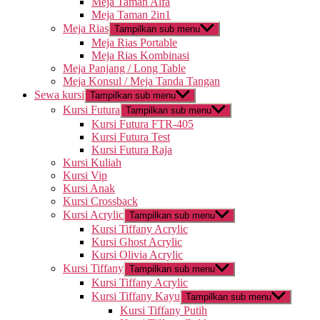
Meja Taman Alfa
Meja Taman 2in1
Meja Rias
Tampilkan sub menu
Meja Rias Portable
Meja Rias Kombinasi
Meja Panjang / Long Table
Meja Konsul / Meja Tanda Tangan
Sewa kursi
Tampilkan sub menu
Kursi Futura
Tampilkan sub menu
Kursi Futura FTR-405
Kursi Futura Test
Kursi Futura Raja
Kursi Kuliah
Kursi Vip
Kursi Anak
Kursi Crossback
Kursi Acrylic
Tampilkan sub menu
Kursi Tiffany Acrylic
Kursi Ghost Acrylic
Kursi Olivia Acrylic
Kursi Tiffany
Tampilkan sub menu
Kursi Tiffany Acrylic
Kursi Tiffany Kayu
Tampilkan sub menu
Kursi Tiffany Putih