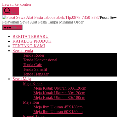
Lewati ke konten
Cari
Pusat Sew
Pelayanan Sewa Alat Pesta Tanpa Minimal Order
Menu
BERITA TERBARU
KATALOG PRODUK
TENTANG KAMI
Sewa Tenda
Tenda Roder
Tenda Konvensional
Tenda Cafe
Tenda Sarnafil
Tenda Hanggar
Sewa Meja
Meja Kotak
Meja Kotak Ukuran 60X120cm
Meja Kotak Ukuran 80x120cm
Meja Kotak Ukuran 80x180cm
Meja Ibm
Meja Ibm Ukuran 45X180cm
Meja Ibm Ukuran 60X180cm
Round Table