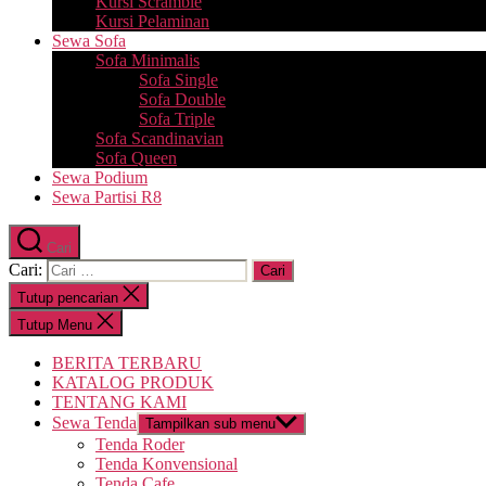
Kursi Scramble
Kursi Pelaminan
Sewa Sofa
Sofa Minimalis
Sofa Single
Sofa Double
Sofa Triple
Sofa Scandinavian
Sofa Queen
Sewa Podium
Sewa Partisi R8
Cari
Cari:
Tutup pencarian
Tutup Menu
BERITA TERBARU
KATALOG PRODUK
TENTANG KAMI
Sewa Tenda
Tampilkan sub menu
Tenda Roder
Tenda Konvensional
Tenda Cafe