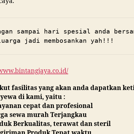
caya.
ngan sampai hari spesial anda bersam
luarga jadi membosankan yah!!!
/www.bintangjaya.co.id/
kut fasilitas yang akan anda dapatkan ket
ewa di kami, yaitu :
ayanan cepat dan profesional
rga sewa murah Terjangkau
duk Berkualitas, terawat dan steril
ngiriman Produk Tepat waktu