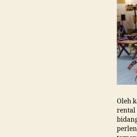
Oleh k
rental
bidang
perlen