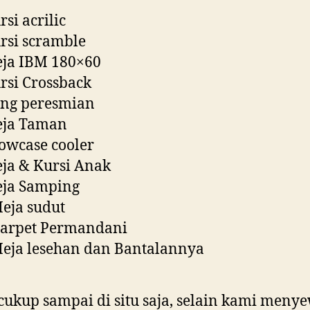
rsi acrilic
rsi scramble
eja IBM 180×60
rsi Crossback
ong peresmian
eja Taman
owcase cooler
ja & Kursi Anak
eja Samping
eja sudut
Karpet Permandani
eja lesehan dan Bantalannya
cukup sampai di situ saja, selain kami men