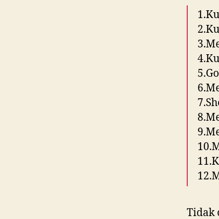
1.Ku
2.Ku
3.M
4.Ku
5.G
6.M
7.Sh
8.Me
9.M
10.M
11.
12.M
Tidak 