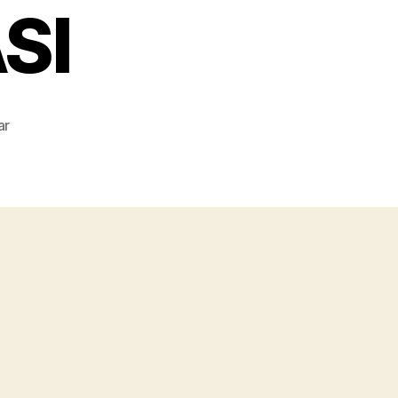
SI
pada
ar
JASA
RENTAL
MEJA
TAMAN
BEKASI