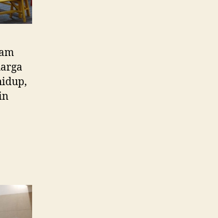
lam
uarga
hidup,
in