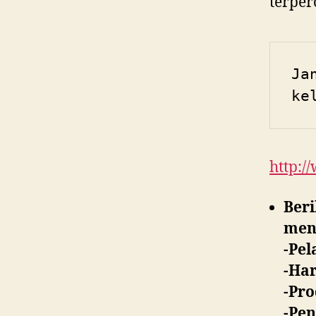
terper
Ja
ke
http:/
Beri
meny
-Pel
-Ha
-Pro
-Pe