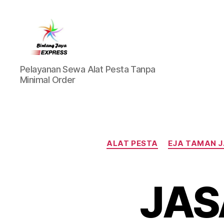
Pusat
Pelayanan Sewa Alat Pesta Tanpa
Sewa
Minimal Order
Alat
Pesta
Jabodetabek,Tlp.0878-
7350-
8787
ALAT PESTA
EJA TAMAN 
JAS