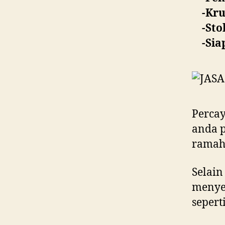
-Kr
-St
-Sia
Percay
anda p
ramah 
Selai
menye
seperti