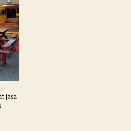
t jasa
i