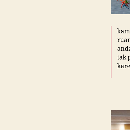
kam
ruan
anda
tak 
kar