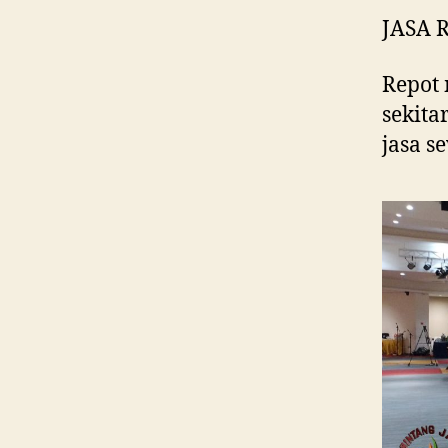
JASA 
Repot 
sekita
jasa s