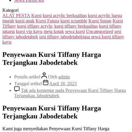
Sewa Partisi R8
Kategori
ALAT PESTA
Kursi
kursi acrylic berkualitas
kursi acrylic harga
murah
kursi anak
Kursi Futura
kursi scramble
Kursi Susun
Kursi
Tiffany
kursi tiffany acrylic
kursi tiffany berkualitas
kursi tiffany
jakarta
kursi vip kayu
meja kotak
sewa kursi
Uncategorized
ursi
tiffany jabodetabek
ursi tiffany jabodetabekjasa sewa kursi tiffany
kayu
Penyewaan Kursi Tiffany Harga
Terjangkau Jabodetabek
Penulis artikel
Oleh
admin
Tanggal artikel
April 18, 2023
Tak ada komentar
pada Penyewaan Kursi Tiffany Harga
Terjangkau Jabodetabek
Penyewaan Kursi Tiffany Harga
Terjangkau Jabodetabek
Kami juga menyediakan Penyewaan Kursi Tiffany Harga