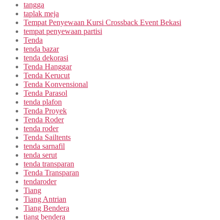
tangga
taplak meja
Tempat Penyewaan Kursi Crossback Event Bekasi
tempat penyewaan partisi
Tenda
tenda bazar
tenda dekorasi
Tenda Hanggar
Tenda Kerucut
Tenda Konvensional
Tenda Parasol
tenda plafon
Tenda Proyek
Tenda Roder
tenda roder
Tenda Sailtents
tenda sarnafil
tenda serut
tenda transparan
Tenda Transparan
tendaroder
Tiang
Tiang Antrian
Tiang Bendera
tiang bendera