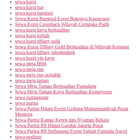
sewa kursi
sewa kursi bar
sewa kursi barstool
Sewa Kursi Barstool Event Batujaya Karawang
Sewa Kursi Crossback Wilayah Cempaka Putih
sewa kursi kayu berkualitas
sewa kursi kuliah
sewa kursi tiffany gold
Sewa Kursi Tiffany Gold Berkualitas di Wilayah Kemang
sewa kursi tiffany jabodetabek
sewa kursi vip kayu
sewa meja IBM
sewa meja rias
sewa meja rias portable
sewa meja taman
Sewa Meja Taman Berkualitas Pamulang
Sewa Meja Taman Kayu Berkualitas Kemayoran
sewa pangggung
sewa partisi
Sewa Partisi Hitam Event Gedung Muhammadiyah Pusat
Menteng
Sewa Partisi Kamar Keren dan Nyaman Bekasi
Sewa Partisi R8 Hitam Gambir Jakarta Pusat
Sewa Partisi R8 Serbaguna Event Sirkuit Formula Ancol
sewa podium