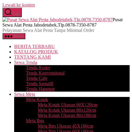
Lewati ke konten
Cari
Pusat
Sewa Alat Pesta Jabodetabek,Tlp.0878-7350-8787
Pelayanan Sewa Alat Pesta Tanpa Minimal Order
Menu
BERITA TERBARU
KATALOG PRODUK
TENTANG KAMI
Sewa Tenda
Tenda Roder
Tenda Konvensional
Tenda Cafe
Tenda Sarnafil
Tenda Hanggar
Sewa Meja
Meja Kotak
Meja Kotak Ukuran 60X120cm
Meja Kotak Ukuran 80x120cm
Meja Kotak Ukuran 80x180cm
Meja Ibm
Meja Ibm Ukuran 45X180cm
Meja Ibm Ukuran 60X180cm