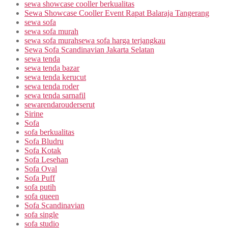
sewa showcase cooller berkualitas
Sewa Showcase Cooller Event Rapat Balaraja Tangerang
sewa sofa
sewa sofa murah
sewa sofa murahsewa sofa harga terjangkau
Sewa Sofa Scandinavian Jakarta Selatan
sewa tenda
sewa tenda bazar
sewa tenda kerucut
sewa tenda roder
sewa tenda sarnafil
sewarendarouderserut
Sirine
Sofa
sofa berkualitas
Sofa Bludru
Sofa Kotak
Sofa Lesehan
Sofa Oval
Sofa Puff
sofa putih
sofa queen
Sofa Scandinavian
sofa single
sofa studio