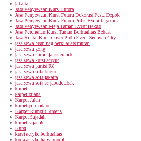
jakarta
Jasa Penyewaan Kursi Futura
Jasa Penyewaan Kursi Futura Dekorasi Pesta Depok
Jasa Penyewaan Kursi Futura Polos Event Jagakarsa
Jasa Penyewaan Meja Taman Event Bekasi
Jasa Perentalan Kursi Taman Berkualitas Bekasi
Jasa Rental Kursi Cover Putih Event Senayan City
jasa sewa bean bag berkualiats murah
jasa sewa gong
jasa sewa karpet jabodetabek
jasa sewa kursi acrylic
jasa sewa partisi R8
jasa sewa sofa bogor
jasa sewa sofa jakarta
jasa sewa sofa se jabodetabek
karpet
karpet buana
Karpet Jalan
karpet permadani
Karpet Rumput Sintetis
Karpet Sajadah
karpet sajadah
Kursi
kursi acrylic berkualitas
kursi acrylic harga murah