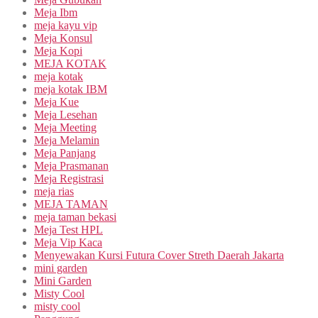
Meja Ibm
meja kayu vip
Meja Konsul
Meja Kopi
MEJA KOTAK
meja kotak
meja kotak IBM
Meja Kue
Meja Lesehan
Meja Meeting
Meja Melamin
Meja Panjang
Meja Prasmanan
Meja Registrasi
meja rias
MEJA TAMAN
meja taman bekasi
Meja Test HPL
Meja Vip Kaca
Menyewakan Kursi Futura Cover Streth Daerah Jakarta
mini garden
Mini Garden
Misty Cool
misty cool