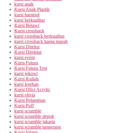
kursi anak
Kursi Anak Plastik
kursi barstool
kursi berkualitas
Kursi Betawi
Kursi crossback
kursi crossback berkualitas
kursi crossback harga murah
Kursi Direksi
Kursi Direktur
kursi event
Kursi Futura
Kursi Futura Test
kursi jokowi
Kursi Kuliah
kursi lesehan
Kursi Olivi Acrylic
kursi olivia
Kursi Pelaminan
Kursi Puff
kursi scramble
kursi scramble depok
kursi scramble jakarta
kursi scramble tangerang
Kursi Silang