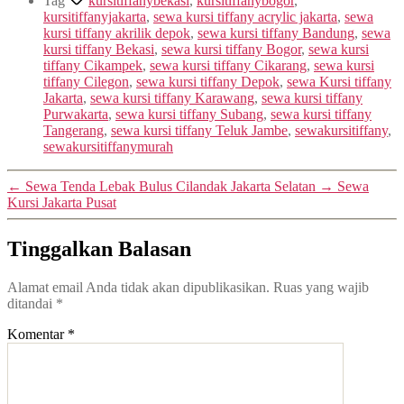
Tag
kursitiffanybekasi
,
kursitiffanybogor
,
kursitiffanyjakarta
,
sewa kursi tiffany acrylic jakarta
,
sewa
kursi tiffany akrilik depok
,
sewa kursi tiffany Bandung
,
sewa
kursi tiffany Bekasi
,
sewa kursi tiffany Bogor
,
sewa kursi
tiffany Cikampek
,
sewa kursi tiffany Cikarang
,
sewa kursi
tiffany Cilegon
,
sewa kursi tiffany Depok
,
sewa Kursi tiffany
Jakarta
,
sewa kursi tiffany Karawang
,
sewa kursi tiffany
Purwakarta
,
sewa kursi tiffany Subang
,
sewa kursi tiffany
Tangerang
,
sewa kursi tiffany Teluk Jambe
,
sewakursitiffany
,
sewakursitiffanymurah
←
Sewa Tenda Lebak Bulus Cilandak Jakarta Selatan
→
Sewa
Kursi Jakarta Pusat
Tinggalkan Balasan
Alamat email Anda tidak akan dipublikasikan.
Ruas yang wajib
ditandai
*
Komentar
*