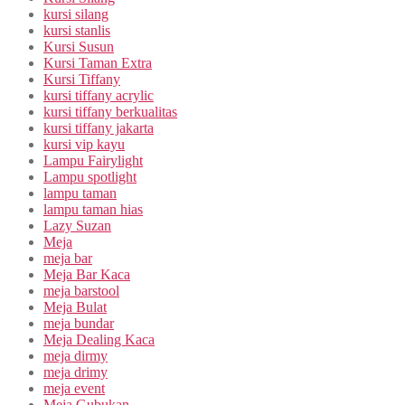
kursi silang
kursi stanlis
Kursi Susun
Kursi Taman Extra
Kursi Tiffany
kursi tiffany acrylic
kursi tiffany berkualitas
kursi tiffany jakarta
kursi vip kayu
Lampu Fairylight
Lampu spotlight
lampu taman
lampu taman hias
Lazy Suzan
Meja
meja bar
Meja Bar Kaca
meja barstool
Meja Bulat
meja bundar
Meja Dealing Kaca
meja dirmy
meja drimy
meja event
Meja Gubukan