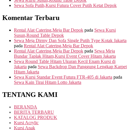
Sewa Kursi Susun,Round Table Depok
Sewa Sofa Putih,Kursi Futura Cover Putih Ketat Depok
Komentar Terbaru
Rental Alat Catering,Meja Bar Depok
pada
Sewa Kursi
Susun,Round Table Depok
Sewa Meja Dirmy Dan Sofa Single Putih Type Kotak Jakarta
pada
Rental Alat Catering,Meja Bar Depok
Rental Alat Catering,Meja Bar Depok
pada
Sewa Meja
Bundar Taplak Hitam,Kursi Event Cover Hitam Jakarta
Sewa Round Table Hitam Ukuran Kecil Enam Kursi di
Jakarta
pada
Sewa Backdrop Dan Panggung Lengkap Karpet
Hitam Jakarta
Sewa Kursi Standar Event Futura FTR-405 di Jakarta
pada
Sewa Kain Tirai Hitam Lotto Jakarta
TENTANG KAMI
BERANDA
BERITA TERBARU
KATALOG PRODUK
Kursi Acrylic
Kursi Anak