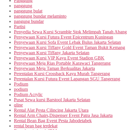
Panggung
panggung
panggung bulat
panggung bundar melaminto
pangung bundar
Partisi
Penyedia Sewa Kursi Scramble Stok Melimpah Tanah Abang
Penyewaan Kursi Futura Event Epicentrum Kuningan
Penyewaan Kursi Sofa Event Lebak Bulus Jakarta Selatan
Penyewaan Kursi Tiffany Gold Event Taman Bukit Kemang
Penyewaan Kursi Tiffany Jakarta Selatan
Penyewaan Kursi VIP Kayu Event Stadion GBK
Penyewaan Meja Rias Portable Karawaci Tangerang
Penyewaan Meja Taman Berkualitas Jakarta
Perentalan Kursi Crossback Kayu Murah Tangerang
Perentalan Kursi Futura Event Lapangan SGU Tangerang
Podium
podium
Podium Acrylic
Pusat Sewa kursi Barstool Jakarta Selatan
qline
Rental Alat Pesta Cilincing Jakarta Utara
Rental Arm Chairs,Dispenser Event Patra Jasa Jakarta
Rental Bean Bag Event Pesta Jabodetabek
rental bean bag terdekat