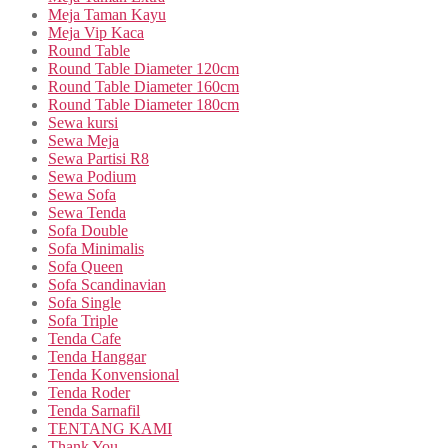
Meja Taman Kayu
Meja Vip Kaca
Round Table
Round Table Diameter 120cm
Round Table Diameter 160cm
Round Table Diameter 180cm
Sewa kursi
Sewa Meja
Sewa Partisi R8
Sewa Podium
Sewa Sofa
Sewa Tenda
Sofa Double
Sofa Minimalis
Sofa Queen
Sofa Scandinavian
Sofa Single
Sofa Triple
Tenda Cafe
Tenda Hanggar
Tenda Konvensional
Tenda Roder
Tenda Sarnafil
TENTANG KAMI
Thank You