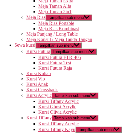
Meja Taman Extra
Meja Taman Alfa
Meja Taman 2in1
Meja Rias
Tampilkan sub menu
Meja Rias Portable
Meja Rias Kombinasi
Meja Panjang / Long Table
Meja Konsul / Meja Tanda Tangan
Sewa kursi
Tampilkan sub menu
Kursi Futura
Tampilkan sub menu
Kursi Futura FTR-405
Kursi Futura Test
Kursi Futura Raja
Kursi Kuliah
Kursi Vip
Kursi Anak
Kursi Crossback
Kursi Acrylic
Tampilkan sub menu
Kursi Tiffany Acrylic
Kursi Ghost Acrylic
Kursi Olivia Acrylic
Kursi Tiffany
Tampilkan sub menu
Kursi Tiffany Acrylic
Kursi Tiffany Kayu
Tampilkan sub menu