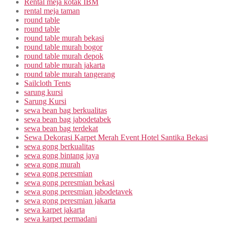
Rental meja kotak IBM
rental meja taman
round table
round table
round table murah bekasi
round table murah bogor
round table murah depok
round table murah jakarta
round table murah tangerang
Sailcloth Tents
sarung kursi
Sarung Kursi
sewa bean bag berkualitas
sewa bean bag jabodetabek
sewa bean bag terdekat
Sewa Dekorasi Karpet Merah Event Hotel Santika Bekasi
sewa gong berkualitas
sewa gong bintang jaya
sewa gong murah
sewa gong peresmian
sewa gong peresmian bekasi
sewa gong peresmian jabodetavek
sewa gong peresmian jakarta
sewa karpet jakarta
sewa karpet permadani