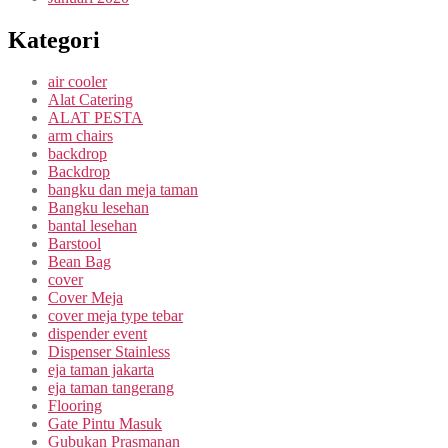
Kategori
air cooler
Alat Catering
ALAT PESTA
arm chairs
backdrop
Backdrop
bangku dan meja taman
Bangku lesehan
bantal lesehan
Barstool
Bean Bag
cover
Cover Meja
cover meja type tebar
dispender event
Dispenser Stainless
eja taman jakarta
eja taman tangerang
Flooring
Gate Pintu Masuk
Gubukan Prasmanan