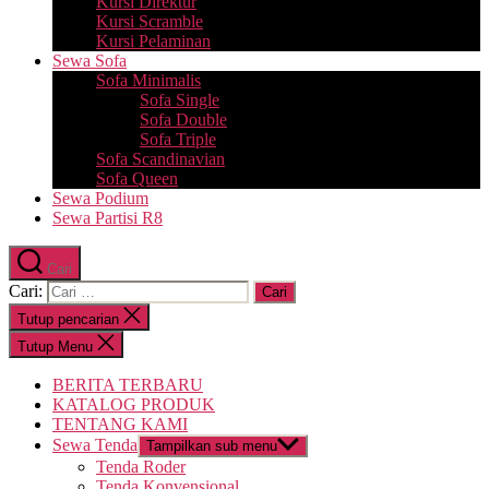
Kursi Direktur
Kursi Scramble
Kursi Pelaminan
Sewa Sofa
Sofa Minimalis
Sofa Single
Sofa Double
Sofa Triple
Sofa Scandinavian
Sofa Queen
Sewa Podium
Sewa Partisi R8
Cari
Cari:
Tutup pencarian
Tutup Menu
BERITA TERBARU
KATALOG PRODUK
TENTANG KAMI
Sewa Tenda
Tampilkan sub menu
Tenda Roder
Tenda Konvensional