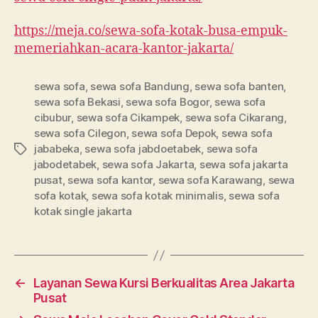
https://meja.co/sewa-sofa-kotak-busa-empuk-
memeriahkan-acara-kantor-jakarta/
sewa sofa
,
sewa sofa Bandung
,
sewa sofa banten
,
sewa sofa Bekasi
,
sewa sofa Bogor
,
sewa sofa
cibubur
,
sewa sofa Cikampek
,
sewa sofa Cikarang
,
sewa sofa Cilegon
,
sewa sofa Depok
,
sewa sofa
jababeka
,
sewa sofa jabdoetabek
,
sewa sofa
Tag
jabodetabek
,
sewa sofa Jakarta
,
sewa sofa jakarta
pusat
,
sewa sofa kantor
,
sewa sofa Karawang
,
sewa
sofa kotak
,
sewa sofa kotak minimalis
,
sewa sofa
kotak single jakarta
←
Layanan Sewa Kursi Berkualitas Area Jakarta
Pusat