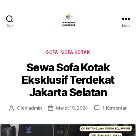
Cari
Menu
Pusat
Sewa
Alat
Pesta
Kategori
SOFA
SOFA KOTAK
Jabodetabek,Tlp.0878-
Sewa Sofa Kotak
7350-
8787
Eksklusif Terdekat
Jakarta Selatan
pad
Oleh
admin
Maret 19, 2024
1 Komentar
Penulis
Tanggal
Sew
artikel
artikel
Sof
Kot
Eksk