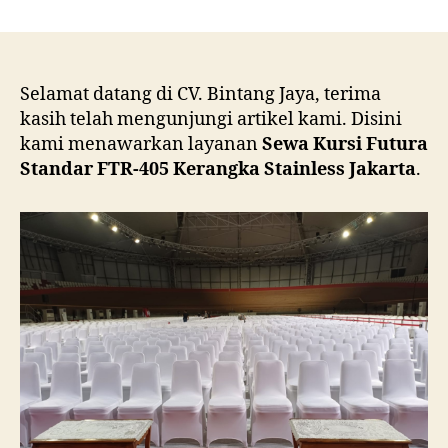
Sewa
Kursi
Futura
Standar
FTR-
Selamat datang di CV. Bintang Jaya, terima
405
kasih telah mengunjungi artikel kami. Disini
Kerangka
kami menawarkan layanan
Sewa Kursi Futura
Stainless
Standar FTR-405 Kerangka Stainless Jakarta
.
Jakarta