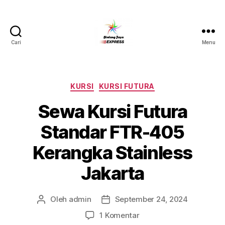
Cari
Menu
Pusat
Sewa
Alat
Pesta
Kategori
KURSI
KURSI FUTURA
Jabodetabek,Tlp.0878-
Sewa Kursi Futura
7350-
8787
Standar FTR-405
Kerangka Stainless
Jakarta
Oleh
admin
September 24, 2024
Penulis
Tanggal
artikel
artikel
pada
1 Komentar