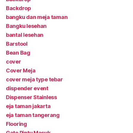
Backdrop
bangku dan meja taman
Bangku lesehan
bantal lesehan
Barstool
Bean Bag
cover
Cover Meja
cover meja type tebar
dispender event
Dispenser Stainless
eja taman jakarta
eja taman tangerang
Flooring
Gate Pintu Masuk