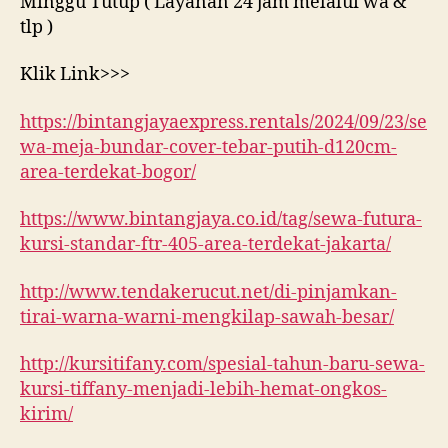
Minggu Tutup ( Layanan 24 jam melalui wa &
tlp )
Klik Link>>>
https://bintangjayaexpress.rentals/2024/09/23/se
wa-meja-bundar-cover-tebar-putih-d120cm-
area-terdekat-bogor/
https://www.bintangjaya.co.id/tag/sewa-futura-
kursi-standar-ftr-405-area-terdekat-jakarta/
http://www.tendakerucut.net/di-pinjamkan-
tirai-warna-warni-mengkilap-sawah-besar/
http://kursitifany.com/spesial-tahun-baru-sewa-
kursi-tiffany-menjadi-lebih-hemat-ongkos-
kirim/