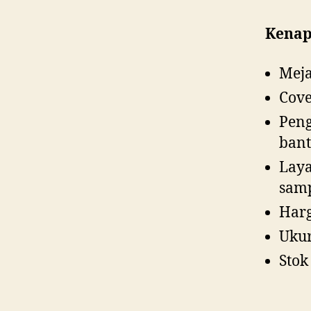
Kenapa
Meja
Cove
Peng
ban
Laya
samp
Harg
Ukur
Stok