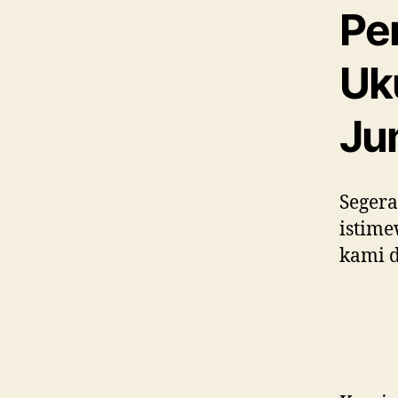
Pe
Uk
Ju
Segera
istim
kami d