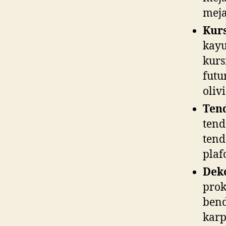
meja
Kur
kayu
kurs
futu
olivi
Ten
tend
tend
plaf
Dek
prok
bend
karp