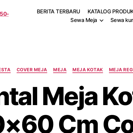
BERITA TERBARU
KATALOG PRODU
Sewa Meja
Sewa kur
Kategori
ESTA
COVER MEJA
MEJA
MEJA KOTAK
MEJA REG
ntal Meja Ko
0×60 Cm Co