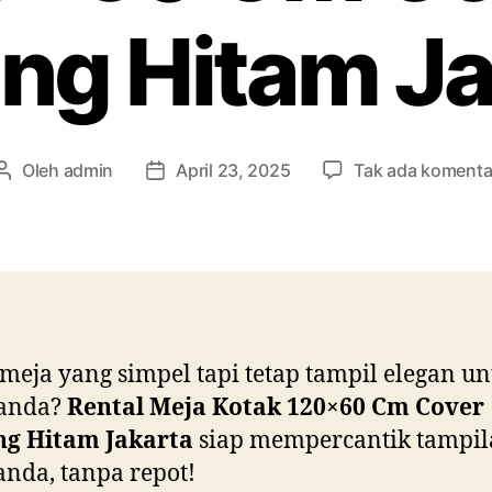
ing Hitam J
Oleh
admin
April 23, 2025
Tak ada komenta
Penulis
Tanggal
artikel
artikel
meja yang simpel tapi tetap tampil elegan u
 anda?
Rental Meja Kotak 120×60 Cm Cover
ng Hitam Jakarta
siap mempercantik tampi
anda, tanpa repot!