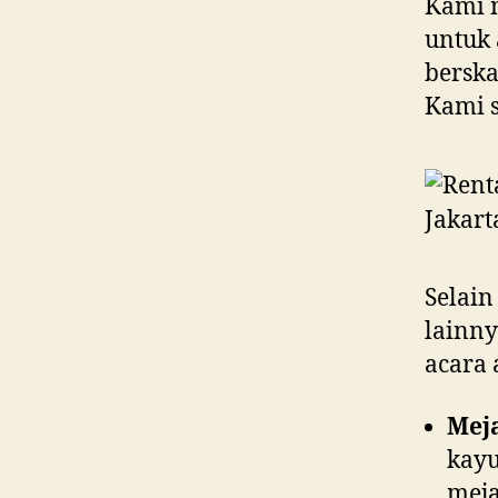
Kami m
untuk 
berska
Kami s
Selain
lainn
acara 
Mej
kayu
meja