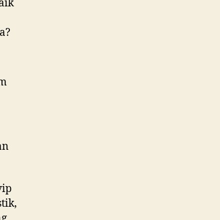
aik
ja?
an
vip
tik,
g,