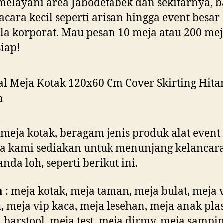
elayani area Jabodetabek dan sekitarnya, b
acara kecil seperti arisan hingga event besar
la korporat. Mau pesan 10 meja atau 200 me
iap!
 meja kotak, beragam jenis produk alat event
ya kami sediakan untuk menunjang kelancar
anda loh, seperti berikut ini.
a
: meja kotak, meja taman, meja bulat, meja 
, meja vip kaca, meja lesehan, meja anak plas
 barstool, meja test, meja dirmy, meja sampin