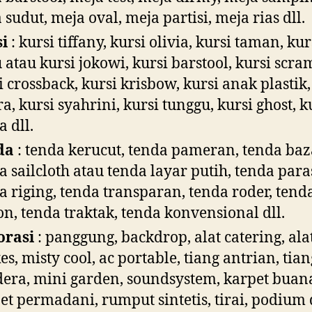
 sudut, meja oval, meja partisi, meja rias dll.
si
: kursi tiffany, kursi olivia, kursi taman, kur
 atau kursi jokowi, kursi barstool, kursi scra
i crossback, kursi krisbow, kursi anak plastik,
ra, kursi syahrini, kursi tunggu, kursi ghost, k
a dll.
da
: tenda kerucut, tenda pameran, tenda baz
a sailcloth atau tenda layar putih, tenda para
a riging, tenda transparan, tenda roder, tend
on, tenda traktak, tenda konvensional dll.
orasi
: panggung, backdrop, alat catering, ala
es, misty cool, ac portable, tiang antrian, tian
era, mini garden, soundsystem, karpet buan
et permadani, rumput sintetis, tirai, podium d