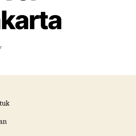
akarta
pada
r
Rental
Meja
Kotak
120×60
Cm
Cover
Skirting
ntuk
Hitam
Jakarta
lan