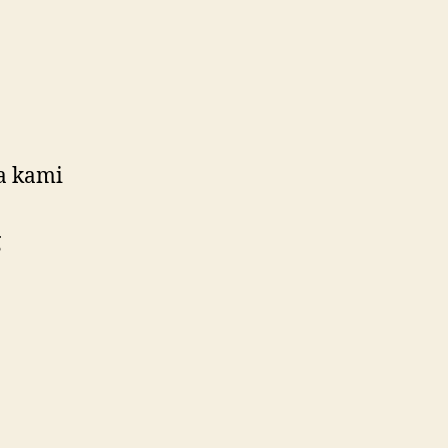
a kami
g