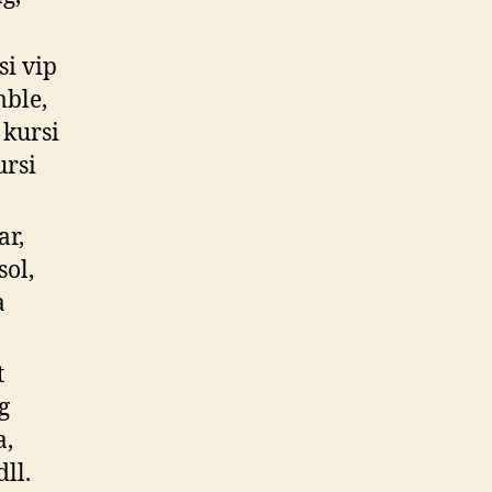
si vip
mble,
 kursi
ursi
ar,
sol,
a
t
g
a,
ll.