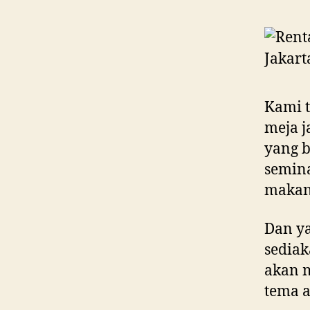
Kami t
meja j
yang 
semina
makan
Dan ya
sediak
akan m
tema a