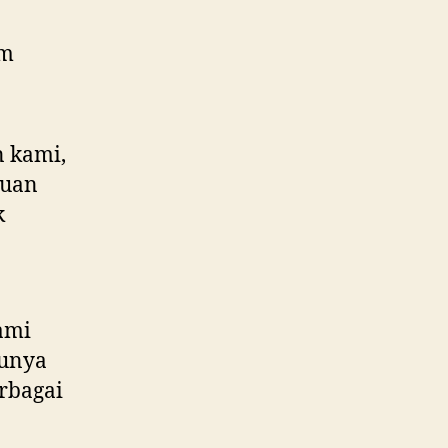
n kami,
kuan
k
ami
tunya
rbagai