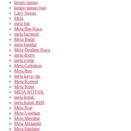
lampu taman
lampu taman hias
Lazy Suzan
Meja
meja bar
Meja Bar Kaca
meja barstool
Meja Bulat
meja bundar
Meja Dealing Kaca
meja drimy
meja event
Meja Gubukan
Meja Ibm
meja kayu vip
Meja Konsul
Meja Kopi
MEJA KOTAK
meja kotak
meja kotak IBM
Meja Kue
Meja Lesehan
Meja Meeting
Meja Melamin
Meja Panjang