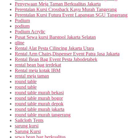
Penyewaan Meja Taman Berkualitas Jakarta
Perentalan Kursi Crossback Kayu Murah Tangerang
Perentalan Kursi Futura Event Lapangan SGU Tangerang
Podium
podium
Podium Acrylic
Pusat Sewa kursi Barstool Jakarta Selatan
qline
Rental Alat Pesta Cilincing Jakarta Utara
Rental Arm Chairs,Dispenser Event Patra Jasa Jakarta
Rental Bean Bag Event Pesta Jabodetabek
rental bean bag terdekat
Rental meja kotak IBM
rental meja taman
round table
round table
round table murah bekasi
round table murah bogor
round table murah depok
round table murah jakarta
round table murah tangerang
Sailcloth Tents
sarung kursi
Sarung Kursi
sewa bean bag berkualitas