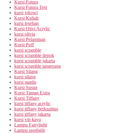
Kursi Futura
Kursi Futura Test
kursi jokowi
Kursi Kuliah
kursi lesehan
Kursi Olivi Acrylic
kursi olivia
Kursi Pelaminan
Kursi Puff
kursi scramble
kursi scramble depok
kursi scramble jakarta
kursi scramble tangerang
Kursi Silang
kursi silang
kursi stanlis
Kursi Susun
Kursi Taman Extra
Kursi Tiffany
kursi tiffany acrylic
kursi tiffany berkualitas
kursi tiffany jakarta
kursi vip kayu
Lampu Fairylight
Lampu spotlight