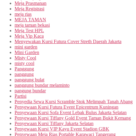
Meja Prasmanan
Meja Registrasi
meja rias
MEJA TAMAN
meja taman bekasi
Meja Test HPL
Meja Vip Kaca
Menyewakan Kursi Futura Cover Streth Daerah Jakarta
mini garden
Mini Garden
Misty Cool
misty cool
Panggung
panggung
panggung bulat
panggung bundar melaminto
pangung bundar
Partisi
Penyedia Sewa Kursi Scramble Stok Melimpah Tanah Abang
Penyewaan Kursi Futura Event Epicentrum Kuningan
Penyewaan Kursi Sofa Event Lebak Bulus Jakarta Selatan
Penyewaan Kursi Tiffany Gold Event Taman Bukit Kemang
Penyewaan Kursi Tiffany Jakarta Selatan
Penyewaan Kursi VIP Kayu Event Stadion GBK
Penyewaan Meja Rias Portable Karawaci Tangerang