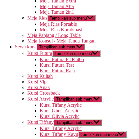
Meja Taman Extra
Meja Taman Alfa
Meja Taman 2in1
Meja Rias
Tampilkan sub menu
Meja Rias Portable
Meja Rias Kombinasi
Meja Panjang / Long Table
Meja Konsul / Meja Tanda Tangan
Sewa kursi
Tampilkan sub menu
Kursi Futura
Tampilkan sub menu
Kursi Futura FTR-405
Kursi Futura Test
Kursi Futura Raja
Kursi Kuliah
Kursi Vip
Kursi Anak
Kursi Crossback
Kursi Acrylic
Tampilkan sub menu
Kursi Tiffany Acrylic
Kursi Ghost Acrylic
Kursi Olivia Acrylic
Kursi Tiffany
Tampilkan sub menu
Kursi Tiffany Acrylic
Kursi Tiffany Kayu
Tampilkan sub menu