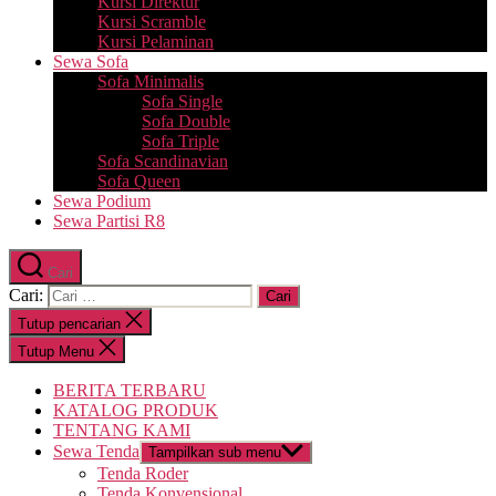
Kursi Direktur
Kursi Scramble
Kursi Pelaminan
Sewa Sofa
Sofa Minimalis
Sofa Single
Sofa Double
Sofa Triple
Sofa Scandinavian
Sofa Queen
Sewa Podium
Sewa Partisi R8
Cari
Cari:
Tutup pencarian
Tutup Menu
BERITA TERBARU
KATALOG PRODUK
TENTANG KAMI
Sewa Tenda
Tampilkan sub menu
Tenda Roder
Tenda Konvensional