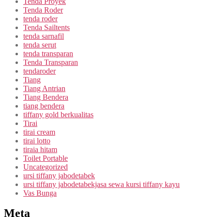
Tenda Proyek
Tenda Roder
tenda roder
Tenda Sailtents
tenda sarnafil
tenda serut
tenda transparan
Tenda Transparan
tendaroder
Tiang
Tiang Antrian
Tiang Bendera
tiang bendera
tiffany gold berkualitas
Tirai
tirai cream
tirai lotto
tiraia hitam
Toilet Portable
Uncategorized
ursi tiffany jabodetabek
ursi tiffany jabodetabekjasa sewa kursi tiffany kayu
Vas Bunga
Meta