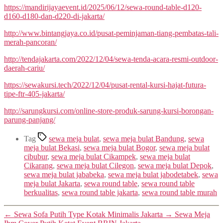
https://mandirijayaevent.id/2025/06/12/sewa-round-table-d120-
d160-d180-dan-d220-di-jakarta/
http://www.bintangjaya.co.id/pusat-peminjaman-tiang-pembatas-tali-
merah-pancoran/
http://tendajakarta.com/2022/12/04/sewa-tenda-acara-resmi-outdoor-
daerah-cariu/
https://sewakursi.tech/2022/12/04/pusat-rental-kursi-hajat-futura-
tipe-ftr-405-jakarta/
http://sarungkursi.com/online-store-produk-sarung-kursi-borongan-
parung-panjang/
Tag
sewa meja bulat
,
sewa meja bulat Bandung
,
sewa
meja bulat Bekasi
,
sewa meja bulat Bogor
,
sewa meja bulat
cibubur
,
sewa meja bulat Cikampek
,
sewa meja bulat
Cikarang
,
sewa meja bulat Cilegon
,
sewa meja bulat Depok
,
sewa meja bulat jababeka
,
sewa meja bulat jabodetabek
,
sewa
meja bulat Jakarta
,
sewa round table
,
sewa round table
berkualitas
,
sewa round table jakarta
,
sewa round table murah
←
Sewa Sofa Putih Type Kotak Minimalis Jakarta
→
Sewa Meja