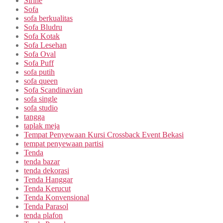
Sirine
Sofa
sofa berkualitas
Sofa Bludru
Sofa Kotak
Sofa Lesehan
Sofa Oval
Sofa Puff
sofa putih
sofa queen
Sofa Scandinavian
sofa single
sofa studio
tangga
taplak meja
Tempat Penyewaan Kursi Crossback Event Bekasi
tempat penyewaan partisi
Tenda
tenda bazar
tenda dekorasi
Tenda Hanggar
Tenda Kerucut
Tenda Konvensional
Tenda Parasol
tenda plafon