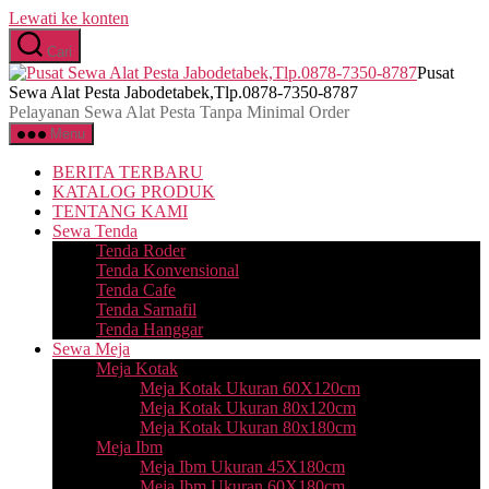
Lewati ke konten
Cari
Pusat
Sewa Alat Pesta Jabodetabek,Tlp.0878-7350-8787
Pelayanan Sewa Alat Pesta Tanpa Minimal Order
Menu
BERITA TERBARU
KATALOG PRODUK
TENTANG KAMI
Sewa Tenda
Tenda Roder
Tenda Konvensional
Tenda Cafe
Tenda Sarnafil
Tenda Hanggar
Sewa Meja
Meja Kotak
Meja Kotak Ukuran 60X120cm
Meja Kotak Ukuran 80x120cm
Meja Kotak Ukuran 80x180cm
Meja Ibm
Meja Ibm Ukuran 45X180cm
Meja Ibm Ukuran 60X180cm