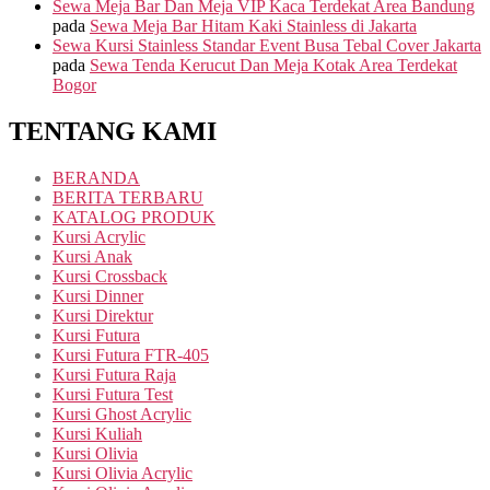
Sewa Meja Bar Dan Meja VIP Kaca Terdekat Area Bandung
pada
Sewa Meja Bar Hitam Kaki Stainless di Jakarta
Sewa Kursi Stainless Standar Event Busa Tebal Cover Jakarta
pada
Sewa Tenda Kerucut Dan Meja Kotak Area Terdekat
Bogor
TENTANG KAMI
BERANDA
BERITA TERBARU
KATALOG PRODUK
Kursi Acrylic
Kursi Anak
Kursi Crossback
Kursi Dinner
Kursi Direktur
Kursi Futura
Kursi Futura FTR-405
Kursi Futura Raja
Kursi Futura Test
Kursi Ghost Acrylic
Kursi Kuliah
Kursi Olivia
Kursi Olivia Acrylic