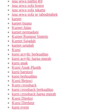
jasa sewa partisi R8
jasa sewa sofa bogor
jasa sewa sofa jakarta
jasa sewa sofa se jabodetabek
karpet
karpet buana
Karpet Jalan
karpet permadani
Karpet Rumput Sintetis
Karpet Sajadah
karpet sajadah
Kursi
kursi acrylic berkualitas
kursi acrylic harga murah
kursi anak
Kursi Anak Plastik
kursi barstool
kursi berkualitas
Kursi Betawi
Kursi crossback
kursi crossback berkualitas
kursi crossback harga murah
Kursi Direksi
Kursi Direktur
kursi event