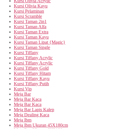
Kursi Olivia Acrylic
Kursi Olivia Kayu
Kursi Pelaminan
Kursi Scramble
Kursi Taman 2in1
Kursi Taman Alfa
Kursi Taman Extra
Kursi Taman Kayu
Kursi Taman Lipat {Magic}
Kursi Taman Single
Kursi Tiffany
Kursi Tiffany Acrylic
Kursi Tiffany Acrylic
Kursi Tiffany Gold
Kursi Tiffany Hitam
Kursi Tiffany Kayu
Kursi Tiffany Putih
Kursi Vip
Meja Bar
Meja Bar Kaca
Meja Bar Kaca
Meja Bar Lapis Kalep
Meja Dealing Kaca
Meja Ibm
Meja Ibm Ukuran 45X180cm