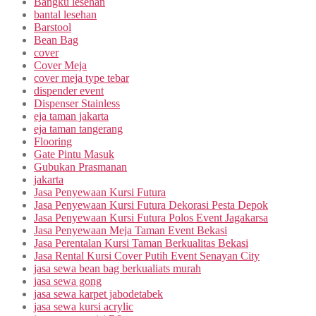
Bangku lesehan
bantal lesehan
Barstool
Bean Bag
cover
Cover Meja
cover meja type tebar
dispender event
Dispenser Stainless
eja taman jakarta
eja taman tangerang
Flooring
Gate Pintu Masuk
Gubukan Prasmanan
jakarta
Jasa Penyewaan Kursi Futura
Jasa Penyewaan Kursi Futura Dekorasi Pesta Depok
Jasa Penyewaan Kursi Futura Polos Event Jagakarsa
Jasa Penyewaan Meja Taman Event Bekasi
Jasa Perentalan Kursi Taman Berkualitas Bekasi
Jasa Rental Kursi Cover Putih Event Senayan City
jasa sewa bean bag berkualiats murah
jasa sewa gong
jasa sewa karpet jabodetabek
jasa sewa kursi acrylic