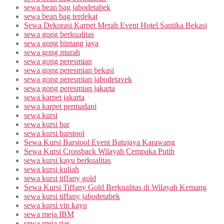
sewa bean bag jabodetabek
sewa bean bag terdekat
Sewa Dekorasi Karpet Merah Event Hotel Santika Bekasi
sewa gong berkualitas
sewa gong bintang jaya
sewa gong murah
sewa gong peresmian
sewa gong peresmian bekasi
sewa gong peresmian jabodetavek
sewa gong peresmian jakarta
sewa karpet jakarta
sewa karpet permadani
sewa kursi
sewa kursi bar
sewa kursi barstool
Sewa Kursi Barstool Event Batujaya Karawang
Sewa Kursi Crossback Wilayah Cempaka Putih
sewa kursi kayu berkualitas
sewa kursi kuliah
sewa kursi tiffany gold
Sewa Kursi Tiffany Gold Berkualitas di Wilayah Kemang
sewa kursi tiffany jabodetabek
sewa kursi vip kayu
sewa meja IBM
sewa meja rias