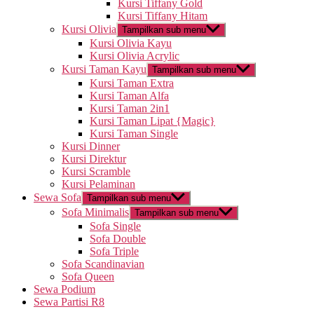
Kursi Tiffany Gold
Kursi Tiffany Hitam
Kursi Olivia
Tampilkan sub menu
Kursi Olivia Kayu
Kursi Olivia Acrylic
Kursi Taman Kayu
Tampilkan sub menu
Kursi Taman Extra
Kursi Taman Alfa
Kursi Taman 2in1
Kursi Taman Lipat {Magic}
Kursi Taman Single
Kursi Dinner
Kursi Direktur
Kursi Scramble
Kursi Pelaminan
Sewa Sofa
Tampilkan sub menu
Sofa Minimalis
Tampilkan sub menu
Sofa Single
Sofa Double
Sofa Triple
Sofa Scandinavian
Sofa Queen
Sewa Podium
Sewa Partisi R8