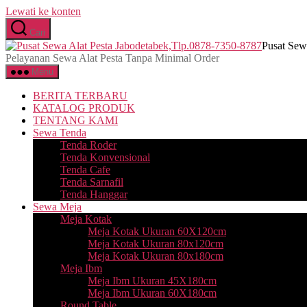
Lewati ke konten
Cari
Pusat Sew
Pelayanan Sewa Alat Pesta Tanpa Minimal Order
Menu
BERITA TERBARU
KATALOG PRODUK
TENTANG KAMI
Sewa Tenda
Tenda Roder
Tenda Konvensional
Tenda Cafe
Tenda Sarnafil
Tenda Hanggar
Sewa Meja
Meja Kotak
Meja Kotak Ukuran 60X120cm
Meja Kotak Ukuran 80x120cm
Meja Kotak Ukuran 80x180cm
Meja Ibm
Meja Ibm Ukuran 45X180cm
Meja Ibm Ukuran 60X180cm
Round Table