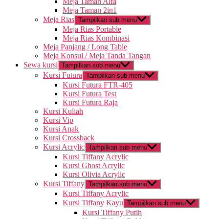
Meja Taman Alfa
Meja Taman 2in1
Meja Rias
Tampilkan sub menu
Meja Rias Portable
Meja Rias Kombinasi
Meja Panjang / Long Table
Meja Konsul / Meja Tanda Tangan
Sewa kursi
Tampilkan sub menu
Kursi Futura
Tampilkan sub menu
Kursi Futura FTR-405
Kursi Futura Test
Kursi Futura Raja
Kursi Kuliah
Kursi Vip
Kursi Anak
Kursi Crossback
Kursi Acrylic
Tampilkan sub menu
Kursi Tiffany Acrylic
Kursi Ghost Acrylic
Kursi Olivia Acrylic
Kursi Tiffany
Tampilkan sub menu
Kursi Tiffany Acrylic
Kursi Tiffany Kayu
Tampilkan sub menu
Kursi Tiffany Putih