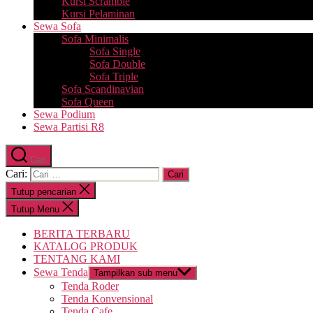
Kursi Scramble
Kursi Pelaminan
Sewa Sofa
Sofa Minimalis
Sofa Single
Sofa Double
Sofa Triple
Sofa Scandinavian
Sofa Queen
Sewa Podium
Sewa Partisi R8
Cari
Cari:
Tutup pencarian
Tutup Menu
BERITA TERBARU
KATALOG PRODUK
TENTANG KAMI
Sewa Tenda
Tampilkan sub menu
Tenda Roder
Tenda Konvensional
Tenda Cafe