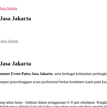
Jasa Jakarta
Jasa Jakarta
Jasa Jakarta
Jasa Jakarta
penser Event Patra Jasa Jakarta
, serta berbagai kebutuhan perlengka
aupun penyelenggara acara profesional berkat komitmen kami pada kua
ng tahan lama—bahkan dalam penggunaan 6–8 jam sekalipun. Rangkanya
dukannya dilapisi kain jok halus yang tahan noda sekaligus mudah di