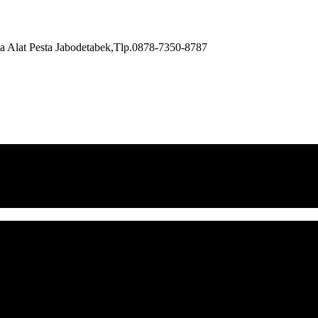
a Alat Pesta Jabodetabek,Tlp.0878-7350-8787