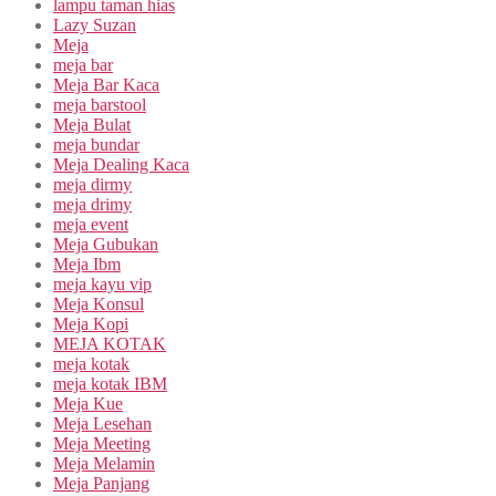
lampu taman hias
Lazy Suzan
Meja
meja bar
Meja Bar Kaca
meja barstool
Meja Bulat
meja bundar
Meja Dealing Kaca
meja dirmy
meja drimy
meja event
Meja Gubukan
Meja Ibm
meja kayu vip
Meja Konsul
Meja Kopi
MEJA KOTAK
meja kotak
meja kotak IBM
Meja Kue
Meja Lesehan
Meja Meeting
Meja Melamin
Meja Panjang