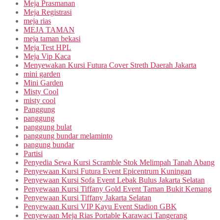
Meja Prasmanan
Meja Registrasi
meja rias
MEJA TAMAN
meja taman bekasi
Meja Test HPL
Meja Vip Kaca
Menyewakan Kursi Futura Cover Streth Daerah Jakarta
mini garden
Mini Garden
Misty Cool
misty cool
Panggung
panggung
panggung bulat
panggung bundar melaminto
pangung bundar
Partisi
Penyedia Sewa Kursi Scramble Stok Melimpah Tanah Abang
Penyewaan Kursi Futura Event Epicentrum Kuningan
Penyewaan Kursi Sofa Event Lebak Bulus Jakarta Selatan
Penyewaan Kursi Tiffany Gold Event Taman Bukit Kemang
Penyewaan Kursi Tiffany Jakarta Selatan
Penyewaan Kursi VIP Kayu Event Stadion GBK
Penyewaan Meja Rias Portable Karawaci Tangerang