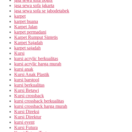
jasa sewa sofa bogor
jasa sewa sofa jakarta
jasa sewa sofa se jabodetabek
karpet
karpet buana
Karpet Jalan
karpet permadani
Karpet Rumput Sintetis
Karpet Sajadah
karpet sajadah
Kursi
kursi acrylic berkualitas
kursi acrylic harga murah
kursi anak
Kursi Anak Plastik
kursi barstool
kursi berkualitas
Kursi Betawi
Kursi crossback
kursi crossback berkualitas
kursi crossback harga murah
Kursi Direksi
Kursi Direktur
kursi event
Kursi Futura