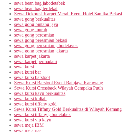
sewa bean bag jabodetabek
sewa bean bag terdekat
Sewa Dekorasi Karpet Merah Event Hotel Santika Bekasi
sewa gong berkualitas
sewa gong bintang jaya
sewa gong murah
sewa gong peresmian
sewa gong peresmian bekasi
sewa gong peresmian jabodetavek
sewa gong peresmian jakarta
sewa karpet jakarta
sewa karpet permadani
sewa kursi
sewa kursi bar
sewa kursi barstool
Sewa Kursi Barstool Event Batujaya Karawang
Sewa Kursi Crossback Wilayah Cempaka Putih
sewa kursi kayu berkualitas
sewa kursi kuliah
sewa kursi tiffany gold
Sewa Kursi Tiffany Gold Berkualitas di Wilayah Kemang
sewa kursi tiffany jabodetabek
sewa kursi vip kayu
sewa meja IBM
sewa meja rias