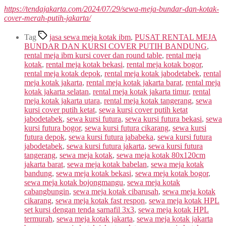
https://tendajakarta.com/2024/07/29/sewa-meja-bundar-dan-kotak-
cover-merah-putih-jakarta/
Tag
jasa sewa meja kotak ibm
,
PUSAT RENTAL MEJA
BUNDAR DAN KURSI COVER PUTIH BANDUNG
,
rental meja ibm kursi cover dan round table
,
rental meja
kotak
,
rental meja kotak bekasi
,
rental meja kotak bogor
,
rental meja kotak depok
,
rental meja kotak jabodetabek
,
rental
meja kotak jakarta
,
rental meja kotak jakarta barat
,
rental meja
kotak jakarta selatan
,
rental meja kotak jakarta timur
,
rental
meja kotak jakarta utara
,
rental meja kotak tangerang
,
sewa
kursi cover putih ketat
,
sewa kursi cover putih ketat
jabodetabek
,
sewa kursi futura
,
sewa kursi futura bekasi
,
sewa
kursi futura bogor
,
sewa kursi futura cikarang
,
sewa kursi
futura depok
,
sewa kursi futura jababeka
,
sewa kursi futura
jabodetabek
,
sewa kursi futura jakarta
,
sewa kursi futura
tangerang
,
sewa meja kotak
,
sewa meja kotak 80x120cm
jakarta barat
,
sewa meja kotak babelan
,
sewa meja kotak
bandung
,
sewa meja kotak bekasi
,
sewa meja kotak bogor
,
sewa meja kotak bojongmangu
,
sewa meja kotak
cabangbungin
,
sewa meja kotak cibarusah
,
sewa meja kotak
cikarang
,
sewa meja kotak fast respon
,
sewa meja kotak HPL
set kursi dengan tenda sarnafil 3x3
,
sewa meja kotak HPL
termurah
,
sewa meja kotak jakarta
,
sewa meja kotak jakarta