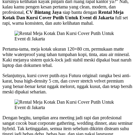
kursinya kelihatan kayak pinjam dari ruang rapat kantor ya?” Nah,
kalau kamu pengen kesan pertama yang clean, modern, dan
profesional,
CV Bintang Jaya
siap bantu dengan
Rental Meja
Kotak Dan Kursi Cover Putih Untuk Event di Jakarta
full set
rapi, warna konsisten, dan auto kelihatan mahal.
Pertama-tama, meja kotak ukuran 120×80 cm, permukaan matte
white waterproof yang tahan tumpahan kopi, tinta, atau air mineral.
Kaki mejanya sistem quick-lock jadi stabil meski dipakai buat naruh
laptop dan dokumen tebal.
Selanjutnya, kursi cover putih-nya Futura original: rangka besi anti-
karat, busa high-density 5 cm, dan cover stretch velvet premium
yang benar-benar ketat nggak melorot, nggak kusut, dan tetap bersih
meski dipakai seharian.
Dengan begitu, tampilan area meeting jadi rapi dan profesional
sangat cocok buat corporate gathering, wedding dinner, atau seminar
hybrid. Tak ketinggalan, semua item sebelum dikirim disteam suhu
tinggi jadi bebas debu, bebas bau, dan siap pakai langsung.