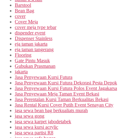
Barstool
Bean Bag
cover
Cover Meja
cover meja type tebar
dispender event
Dispenser Stainless
eja taman jakarta
eja taman tangerang
Flooring
Gate Pintu Masuk
Gubukan Prasmanan
jakarta
Jasa Penyewaan Kursi Futura
Jasa Penyewaan Kursi Futura Dekorasi Pesta Depok
Jasa Penyewaan Kursi Futura Polos Event Jagakarsa
Jasa Penyewaan Meja Taman Event Bekasi
Jasa Perentalan Kursi Taman Berkualitas Bekasi
Jasa Rental Kursi Cover Putih Event Senayan City
jasa sewa bean bag berkualiats murah
jasa sewa gong
jasa sewa karpet jabodetabek
jasa sewa kursi acrylic
jasa sewa partisi R8