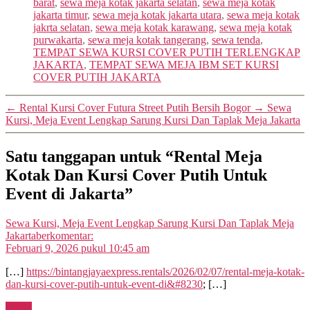
barat
,
sewa meja kotak jakarta selatan
,
sewa meja kotak
jakarta timur
,
sewa meja kotak jakarta utara
,
sewa meja kotak
jakrta selatan
,
sewa meja kotak karawang
,
sewa meja kotak
purwakarta
,
sewa meja kotak tangerang
,
sewa tenda
,
TEMPAT SEWA KURSI COVER PUTIH TERLENGKAP
JAKARTA
,
TEMPAT SEWA MEJA IBM SET KURSI
COVER PUTIH JAKARTA
←
Rental Kursi Cover Futura Street Putih Bersih Bogor
→
Sewa
Kursi, Meja Event Lengkap Sarung Kursi Dan Taplak Meja Jakarta
Satu tanggapan untuk “Rental Meja
Kotak Dan Kursi Cover Putih Untuk
Event di Jakarta”
Sewa Kursi, Meja Event Lengkap Sarung Kursi Dan Taplak Meja
Jakarta
berkomentar:
Februari 9, 2026 pukul 10:45 am
[…]
https://bintangjayaexpress.rentals/2026/02/07/rental-meja-kotak-
dan-kursi-cover-putih-untuk-event-di&#8230
; […]
Reply