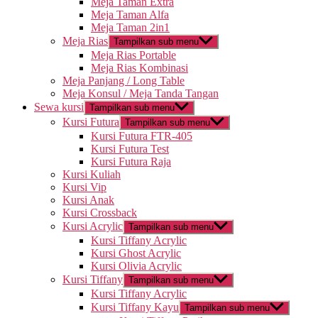
Meja Taman Extra
Meja Taman Alfa
Meja Taman 2in1
Meja Rias
Tampilkan sub menu
Meja Rias Portable
Meja Rias Kombinasi
Meja Panjang / Long Table
Meja Konsul / Meja Tanda Tangan
Sewa kursi
Tampilkan sub menu
Kursi Futura
Tampilkan sub menu
Kursi Futura FTR-405
Kursi Futura Test
Kursi Futura Raja
Kursi Kuliah
Kursi Vip
Kursi Anak
Kursi Crossback
Kursi Acrylic
Tampilkan sub menu
Kursi Tiffany Acrylic
Kursi Ghost Acrylic
Kursi Olivia Acrylic
Kursi Tiffany
Tampilkan sub menu
Kursi Tiffany Acrylic
Kursi Tiffany Kayu
Tampilkan sub menu