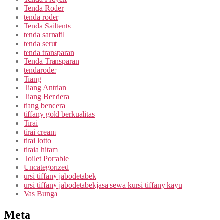
Tenda Roder
tenda roder
Tenda Sailtents
tenda sarnafil
tenda serut
tenda transparan
Tenda Transparan
tendaroder
Tiang
Tiang Antrian
Tiang Bendera
tiang bendera
tiffany gold berkualitas
Tirai
tirai cream
tirai lotto
tiraia hitam
Toilet Portable
Uncategorized
ursi tiffany jabodetabek
ursi tiffany jabodetabekjasa sewa kursi tiffany kayu
Vas Bunga
Meta