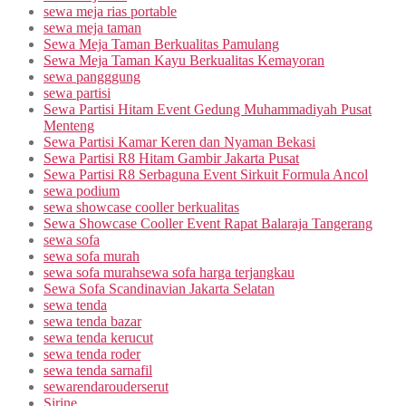
sewa meja rias portable
sewa meja taman
Sewa Meja Taman Berkualitas Pamulang
Sewa Meja Taman Kayu Berkualitas Kemayoran
sewa pangggung
sewa partisi
Sewa Partisi Hitam Event Gedung Muhammadiyah Pusat
Menteng
Sewa Partisi Kamar Keren dan Nyaman Bekasi
Sewa Partisi R8 Hitam Gambir Jakarta Pusat
Sewa Partisi R8 Serbaguna Event Sirkuit Formula Ancol
sewa podium
sewa showcase cooller berkualitas
Sewa Showcase Cooller Event Rapat Balaraja Tangerang
sewa sofa
sewa sofa murah
sewa sofa murahsewa sofa harga terjangkau
Sewa Sofa Scandinavian Jakarta Selatan
sewa tenda
sewa tenda bazar
sewa tenda kerucut
sewa tenda roder
sewa tenda sarnafil
sewarendarouderserut
Sirine