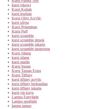
Kursi Futura Test
kursi jokowi
Kursi Kuliah
kursi lesehan
Kursi Olivi Acrylic
kursi olivia
Kursi Pelaminan
Kursi Puff
kursi scramble
kursi scramble depok
kursi scramble jakarta
kursi scramble tangerang
Kursi Silang
kursi silang
kursi stanlis
Kursi Susun
Kursi Taman Extra
Kursi Tiffany
kursi tiffany acrylic
kursi tiffany berkualitas
kursi tiffany jakarta
kursi vip kayu
Lampu Fairylight
Lampu spotlight
lampu taman