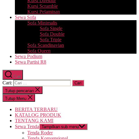
Kursi Direktur
Kursi Scramble
Kursi Pelaminan
Sewa Sofa
Sofa Minimalis
Sofa Single
Sofa Double
Sofa Triple
Sofa Scandinavian
Sofa Queen
Sewa Podium
Sewa Partisi R8
Cari
Cari:
Tutup pencarian
Tutup Menu
BERITA TERBARU
KATALOG PRODUK
TENTANG KAMI
Sewa Tenda
Tampilkan sub menu
Tenda Roder
Tenda Konvensional