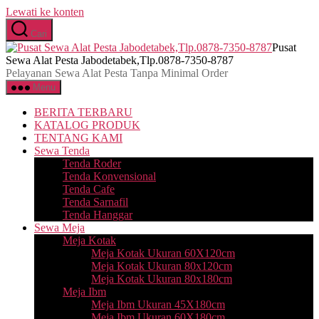
Lewati ke konten
Cari
Pusat
Sewa Alat Pesta Jabodetabek,Tlp.0878-7350-8787
Pelayanan Sewa Alat Pesta Tanpa Minimal Order
Menu
BERITA TERBARU
KATALOG PRODUK
TENTANG KAMI
Sewa Tenda
Tenda Roder
Tenda Konvensional
Tenda Cafe
Tenda Sarnafil
Tenda Hanggar
Sewa Meja
Meja Kotak
Meja Kotak Ukuran 60X120cm
Meja Kotak Ukuran 80x120cm
Meja Kotak Ukuran 80x180cm
Meja Ibm
Meja Ibm Ukuran 45X180cm
Meja Ibm Ukuran 60X180cm