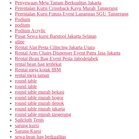
Penyewaan Meja Taman Berkualitas Jakarta
Perentalan Kursi Crossback Kayu Murah Tangerang
Perentalan Kursi Futura Event Lapangan SGU Tangerang
Podium
podium
Podium Acrylic
Pusat Sewa kursi Barstool Jakarta Selatan
qline
Rental Alat Pesta Cilincing Jakarta Utara
Rental Arm Chairs,Dispenser Event Patra Jasa Jakarta
Rental Bean Bag Event Pesta Jabodetabek
rental bean bag terdekat
Rental meja kotak IBM
rental meja taman
round table
round table
round table murah bekasi
round table murah bogor
round table murah depok
round table murah jakarta
round table murah tangerang
Sailcloth Tents
sarung kursi
Sarung Kursi
sewa bean bag berkualitas