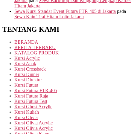
Jakarta
pada
Sewa Backdrop Dan Panggung Lengkap Karpet
Hitam Jakarta
Sewa Kursi Standar Event Futura FTR-405 di Jakarta
pada
Sewa Kain Tirai Hitam Lotto Jakarta
TENTANG KAMI
BERANDA
BERITA TERBARU
KATALOG PRODUK
Kursi Acrylic
Kursi Anak
Kursi Crossback
Kursi Dinner
Kursi Direktur
Kursi Futura
Kursi Futura FTR-405
Kursi Futura Raja
Kursi Futura Test
Kursi Ghost Acrylic
Kursi Kuliah
Kursi Olivia
Kursi Olivia Acrylic
Kursi Olivia Acrylic
Kursi Olivia Kayu