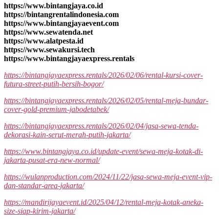
https://www.bintangjaya.co.id
https://bintangrentalindonesia.com
https://www.bintangjayaevent.com
https://www.sewatenda.net
https://www.alatpesta.id
https://www.sewakursi.tech
https://www.bintangjayaexpress.rentals
https://bintangjayaexpress.rentals/2026/02/06/rental-kursi-cover-
futura-street-putih-bersih-bogor/
https://bintangjayaexpress.rentals/2026/02/05/rental-meja-bundar-
cover-gold-premium-jabodetabek/
https://bintangjayaexpress.rentals/2026/02/04/jasa-sewa-tenda-
dekorasi-kain-serut-merah-putih-jakarta/
https://www.bintangjaya.co.id/update-event/sewa-meja-kotak-di-
jakarta-pusat-era-new-normal/
https://wulanproduction.com/2024/11/22/jasa-sewa-meja-event-vip-
dan-standar-area-jakarta/
https://mandirijayaevent.id/2025/04/12/rental-meja-kotak-aneka-
size-siap-kirim-jakarta/