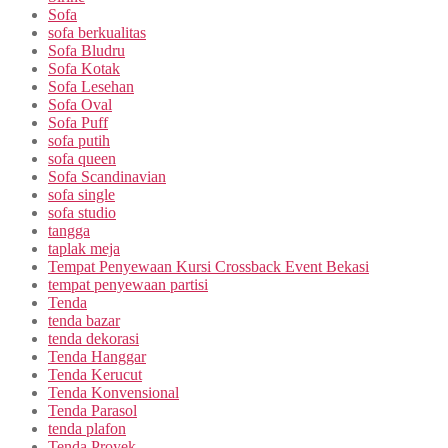
Sofa
sofa berkualitas
Sofa Bludru
Sofa Kotak
Sofa Lesehan
Sofa Oval
Sofa Puff
sofa putih
sofa queen
Sofa Scandinavian
sofa single
sofa studio
tangga
taplak meja
Tempat Penyewaan Kursi Crossback Event Bekasi
tempat penyewaan partisi
Tenda
tenda bazar
tenda dekorasi
Tenda Hanggar
Tenda Kerucut
Tenda Konvensional
Tenda Parasol
tenda plafon
Tenda Proyek