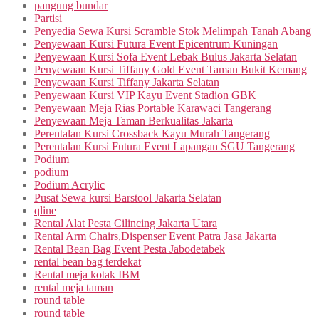
pangung bundar
Partisi
Penyedia Sewa Kursi Scramble Stok Melimpah Tanah Abang
Penyewaan Kursi Futura Event Epicentrum Kuningan
Penyewaan Kursi Sofa Event Lebak Bulus Jakarta Selatan
Penyewaan Kursi Tiffany Gold Event Taman Bukit Kemang
Penyewaan Kursi Tiffany Jakarta Selatan
Penyewaan Kursi VIP Kayu Event Stadion GBK
Penyewaan Meja Rias Portable Karawaci Tangerang
Penyewaan Meja Taman Berkualitas Jakarta
Perentalan Kursi Crossback Kayu Murah Tangerang
Perentalan Kursi Futura Event Lapangan SGU Tangerang
Podium
podium
Podium Acrylic
Pusat Sewa kursi Barstool Jakarta Selatan
qline
Rental Alat Pesta Cilincing Jakarta Utara
Rental Arm Chairs,Dispenser Event Patra Jasa Jakarta
Rental Bean Bag Event Pesta Jabodetabek
rental bean bag terdekat
Rental meja kotak IBM
rental meja taman
round table
round table