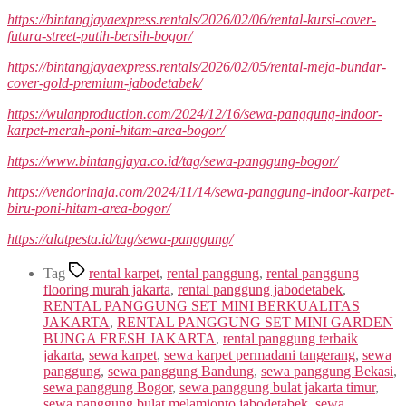
https://bintangjayaexpress.rentals/2026/02/06/rental-kursi-cover-
futura-street-putih-bersih-bogor/
https://bintangjayaexpress.rentals/2026/02/05/rental-meja-bundar-
cover-gold-premium-jabodetabek/
https://wulanproduction.com/2024/12/16/sewa-panggung-indoor-
karpet-merah-poni-hitam-area-bogor/
https://www.bintangjaya.co.id/tag/sewa-panggung-bogor/
https://vendorinaja.com/2024/11/14/sewa-panggung-indoor-karpet-
biru-poni-hitam-area-bogor/
https://alatpesta.id/tag/sewa-panggung/
Tag
rental karpet
,
rental panggung
,
rental panggung
flooring murah jakarta
,
rental panggung jabodetabek
,
RENTAL PANGGUNG SET MINI BERKUALITAS
JAKARTA
,
RENTAL PANGGUNG SET MINI GARDEN
BUNGA FRESH JAKARTA
,
rental panggung terbaik
jakarta
,
sewa karpet
,
sewa karpet permadani tangerang
,
sewa
panggung
,
sewa panggung Bandung
,
sewa panggung Bekasi
,
sewa panggung Bogor
,
sewa panggung bulat jakarta timur
,
sewa panggung bulat melamionto jabodetabek
,
sewa