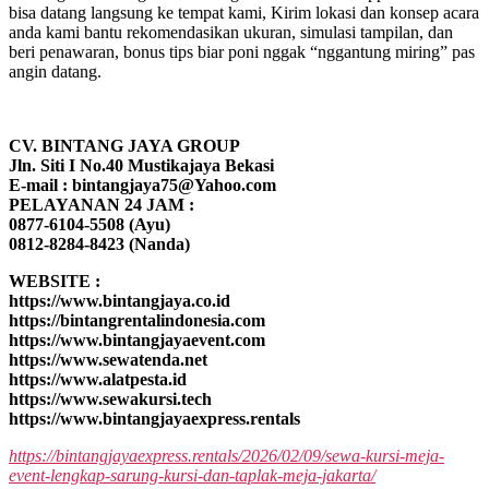
bisa datang langsung ke tempat kami, Kirim lokasi dan konsep acara
anda kami bantu rekomendasikan ukuran, simulasi tampilan, dan
beri penawaran, bonus tips biar poni nggak “nggantung miring” pas
angin datang.
CV. BINTANG JAYA GROUP
Jln. Siti I No.40 Mustikajaya Bekasi
E-mail : bintangjaya75@Yahoo.com
PELAYANAN 24 JAM :
0877-6104-5508 (Ayu)
0812-8284-8423 (Nanda)
WEBSITE :
https://www.bintangjaya.co.id
https://bintangrentalindonesia.com
https://www.bintangjayaevent.com
https://www.sewatenda.net
https://www.alatpesta.id
https://www.sewakursi.tech
https://www.bintangjayaexpress.rentals
https://bintangjayaexpress.rentals/2026/02/09/sewa-kursi-meja-
event-lengkap-sarung-kursi-dan-taplak-meja-jakarta/