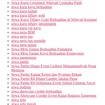
Sewa Kursi Crossback Wilayah Cempaka Putih
sewa kursi kayu berkualitas
sewa kursi kuliah
sewa kursi tiffany gold
Sewa Kursi Tiffany Gold Berkualitas di Wilayah Kemang
sewa kursi tiffany jabodetabek
sewa kursi vip kayu
sewa meja IBM
sewa meja rias
sewa meja rias portable
sewa meja taman
Sewa Meja Taman Berkualitas Pamulang
Sewa Meja Taman Kayu Berkualitas Kemayoran
sewa pangggung
sewa partisi
Sewa Partisi Hitam Event Gedung Muhammadiyah Pusat
Menteng
Sewa Partisi Kamar Keren dan Nyaman Bekasi
Sewa Partisi R8 Hitam Gambir Jakarta Pusat
Sewa Partisi R8 Serbaguna Event Sirkuit Formula Ancol
sewa podium
sewa showcase cooller berkualitas
Sewa Showcase Cooller Event Rapat Balaraja Tangerang
sewa sofa
sewa sofa murah