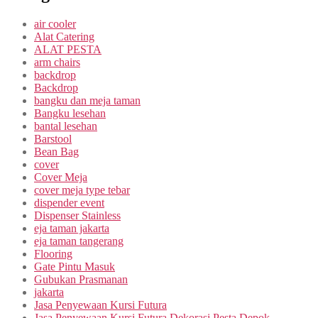
air cooler
Alat Catering
ALAT PESTA
arm chairs
backdrop
Backdrop
bangku dan meja taman
Bangku lesehan
bantal lesehan
Barstool
Bean Bag
cover
Cover Meja
cover meja type tebar
dispender event
Dispenser Stainless
eja taman jakarta
eja taman tangerang
Flooring
Gate Pintu Masuk
Gubukan Prasmanan
jakarta
Jasa Penyewaan Kursi Futura
Jasa Penyewaan Kursi Futura Dekorasi Pesta Depok