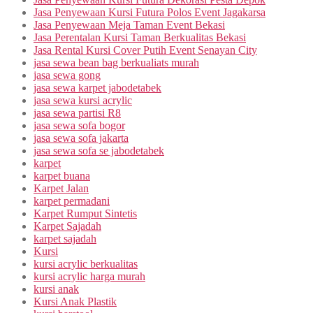
Jasa Penyewaan Kursi Futura Polos Event Jagakarsa
Jasa Penyewaan Meja Taman Event Bekasi
Jasa Perentalan Kursi Taman Berkualitas Bekasi
Jasa Rental Kursi Cover Putih Event Senayan City
jasa sewa bean bag berkualiats murah
jasa sewa gong
jasa sewa karpet jabodetabek
jasa sewa kursi acrylic
jasa sewa partisi R8
jasa sewa sofa bogor
jasa sewa sofa jakarta
jasa sewa sofa se jabodetabek
karpet
karpet buana
Karpet Jalan
karpet permadani
Karpet Rumput Sintetis
Karpet Sajadah
karpet sajadah
Kursi
kursi acrylic berkualitas
kursi acrylic harga murah
kursi anak
Kursi Anak Plastik