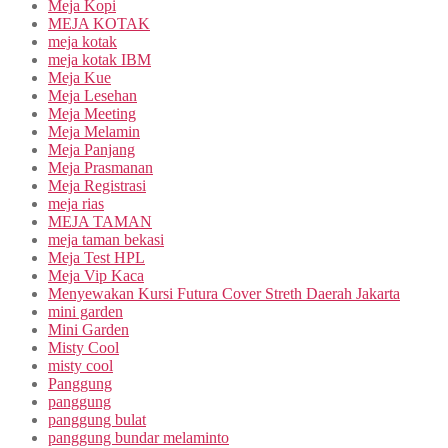
Meja Kopi
MEJA KOTAK
meja kotak
meja kotak IBM
Meja Kue
Meja Lesehan
Meja Meeting
Meja Melamin
Meja Panjang
Meja Prasmanan
Meja Registrasi
meja rias
MEJA TAMAN
meja taman bekasi
Meja Test HPL
Meja Vip Kaca
Menyewakan Kursi Futura Cover Streth Daerah Jakarta
mini garden
Mini Garden
Misty Cool
misty cool
Panggung
panggung
panggung bulat
panggung bundar melaminto