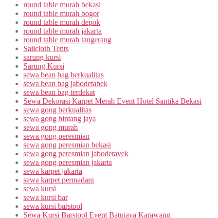
round table murah bekasi
round table murah bogor
round table murah depok
round table murah jakarta
round table murah tangerang
Sailcloth Tents
sarung kursi
Sarung Kursi
sewa bean bag berkualitas
sewa bean bag jabodetabek
sewa bean bag terdekat
Sewa Dekorasi Karpet Merah Event Hotel Santika Bekasi
sewa gong berkualitas
sewa gong bintang jaya
sewa gong murah
sewa gong peresmian
sewa gong peresmian bekasi
sewa gong peresmian jabodetavek
sewa gong peresmian jakarta
sewa karpet jakarta
sewa karpet permadani
sewa kursi
sewa kursi bar
sewa kursi barstool
Sewa Kursi Barstool Event Batujaya Karawang