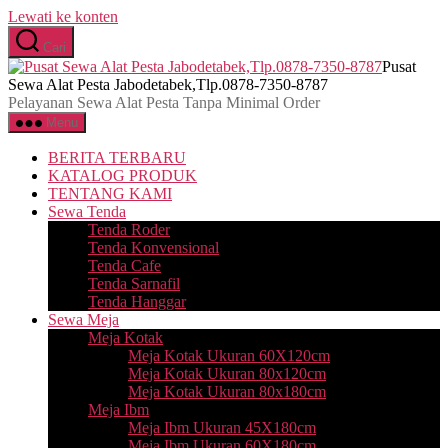
Lewati ke konten
Cari
Pusat
Sewa Alat Pesta Jabodetabek,Tlp.0878-7350-8787
Pelayanan Sewa Alat Pesta Tanpa Minimal Order
Menu
BERITA TERBARU
KATALOG PRODUK
TENTANG KAMI
Sewa Tenda
Tenda Roder
Tenda Konvensional
Tenda Cafe
Tenda Sarnafil
Tenda Hanggar
Sewa Meja
Meja Kotak
Meja Kotak Ukuran 60X120cm
Meja Kotak Ukuran 80x120cm
Meja Kotak Ukuran 80x180cm
Meja Ibm
Meja Ibm Ukuran 45X180cm
Meja Ibm Ukuran 60X180cm