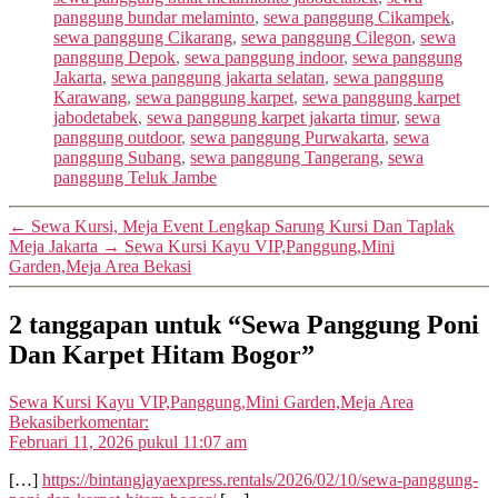
panggung bundar melaminto
,
sewa panggung Cikampek
,
sewa panggung Cikarang
,
sewa panggung Cilegon
,
sewa
panggung Depok
,
sewa panggung indoor
,
sewa panggung
Jakarta
,
sewa panggung jakarta selatan
,
sewa panggung
Karawang
,
sewa panggung karpet
,
sewa panggung karpet
jabodetabek
,
sewa panggung karpet jakarta timur
,
sewa
panggung outdoor
,
sewa panggung Purwakarta
,
sewa
panggung Subang
,
sewa panggung Tangerang
,
sewa
panggung Teluk Jambe
←
Sewa Kursi, Meja Event Lengkap Sarung Kursi Dan Taplak
Meja Jakarta
→
Sewa Kursi Kayu VIP,Panggung,Mini
Garden,Meja Area Bekasi
2 tanggapan untuk “Sewa Panggung Poni
Dan Karpet Hitam Bogor”
Sewa Kursi Kayu VIP,Panggung,Mini Garden,Meja Area
Bekasi
berkomentar:
Februari 11, 2026 pukul 11:07 am
[…]
https://bintangjayaexpress.rentals/2026/02/10/sewa-panggung-