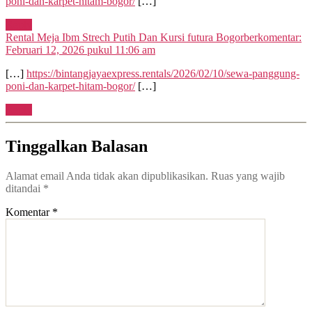
poni-dan-karpet-hitam-bogor/
[…]
Reply
Rental Meja Ibm Strech Putih Dan Kursi futura Bogor
berkomentar:
Februari 12, 2026 pukul 11:06 am
[…]
https://bintangjayaexpress.rentals/2026/02/10/sewa-panggung-
poni-dan-karpet-hitam-bogor/
[…]
Reply
Tinggalkan Balasan
Alamat email Anda tidak akan dipublikasikan.
Ruas yang wajib
ditandai
*
Komentar
*