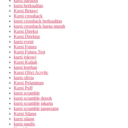
kursi barstool
kursi berkualitas
Kursi Betawi
Kursi crossback
kursi crossback berkualitas
kursi crossback harga murah
Kursi Direksi
Kursi Direktur
kursi event
Kursi Futura
Kursi Futura Test
kursi jokowi
Kursi Kuliah
kursi lesehan
Kursi Olivi Acrylic
kursi olivia
Kursi Pelaminan
Kursi Puff
kursi scramble
kursi scramble depok
kursi scramble jakarta
kursi scramble tangerang
Kursi Silang
kursi silang
kursi stanlis