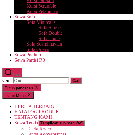
Kursi Direktur
Kursi Scramble
Kursi Pelaminan
Sewa Sofa
Sofa Minimalis
Sofa Single
Sofa Double
Sofa Triple
Sofa Scandinavian
Sofa Queen
Sewa Podium
Sewa Partisi R8
Cari
Cari:
Tutup pencarian
Tutup Menu
BERITA TERBARU
KATALOG PRODUK
TENTANG KAMI
Sewa Tenda
Tampilkan sub menu
Tenda Roder
Tenda Konvensional