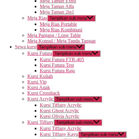
Meja Taman Extra
Meja Taman Alfa
Meja Taman 2in1
Meja Rias
Tampilkan sub menu
Meja Rias Portable
Meja Rias Kombinasi
Meja Panjang / Long Table
Meja Konsul / Meja Tanda Tangan
Sewa kursi
Tampilkan sub menu
Kursi Futura
Tampilkan sub menu
Kursi Futura FTR-405
Kursi Futura Test
Kursi Futura Raja
Kursi Kuliah
Kursi Vip
Kursi Anak
Kursi Crossback
Kursi Acrylic
Tampilkan sub menu
Kursi Tiffany Acrylic
Kursi Ghost Acrylic
Kursi Olivia Acrylic
Kursi Tiffany
Tampilkan sub menu
Kursi Tiffany Acrylic
Kursi Tiffany Kayu
Tampilkan sub menu