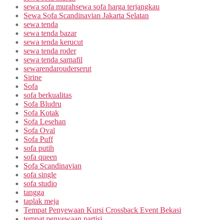
sewa sofa murahsewa sofa harga terjangkau
Sewa Sofa Scandinavian Jakarta Selatan
sewa tenda
sewa tenda bazar
sewa tenda kerucut
sewa tenda roder
sewa tenda sarnafil
sewarendarouderserut
Sirine
Sofa
sofa berkualitas
Sofa Bludru
Sofa Kotak
Sofa Lesehan
Sofa Oval
Sofa Puff
sofa putih
sofa queen
Sofa Scandinavian
sofa single
sofa studio
tangga
taplak meja
Tempat Penyewaan Kursi Crossback Event Bekasi
tempat penyewaan partisi