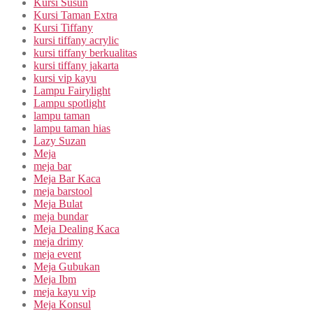
Kursi Susun
Kursi Taman Extra
Kursi Tiffany
kursi tiffany acrylic
kursi tiffany berkualitas
kursi tiffany jakarta
kursi vip kayu
Lampu Fairylight
Lampu spotlight
lampu taman
lampu taman hias
Lazy Suzan
Meja
meja bar
Meja Bar Kaca
meja barstool
Meja Bulat
meja bundar
Meja Dealing Kaca
meja drimy
meja event
Meja Gubukan
Meja Ibm
meja kayu vip
Meja Konsul