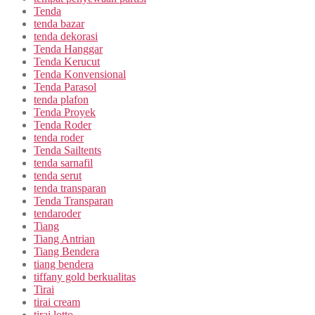
Tenda
tenda bazar
tenda dekorasi
Tenda Hanggar
Tenda Kerucut
Tenda Konvensional
Tenda Parasol
tenda plafon
Tenda Proyek
Tenda Roder
tenda roder
Tenda Sailtents
tenda sarnafil
tenda serut
tenda transparan
Tenda Transparan
tendaroder
Tiang
Tiang Antrian
Tiang Bendera
tiang bendera
tiffany gold berkualitas
Tirai
tirai cream
tirai lotto