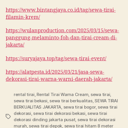
https://www.bintangjaya.co.id/tag/sewa-tirai-
filamin-krem/
https://wulanproduction.com/2025/03/15/sewa-
panggung-melaminto-foh-dan-tirai-cream-di-
jakarta/
https://suryajaya.top/tag/sewa-tirai-event/
https://alatpesta.id/2025/03/21/jasa-sewa-
dekorasi-tirai-warna-warni-daerah-jakarta/
rental tirai
,
Rental Tirai Warna Cream
,
sewa tirai
,
sewa tirai bekasi
,
sewa tirai berkualitas
,
SEWA TIRAI
BERKUALITAS JAKARTA
,
sewa tirai bogor
,
sewa tirai
dekorasi
,
sewa tirai dekorasi bekasi
,
sewa tirai
Tag
dekorasi dinding jakarta pusat
,
sewa tirai dekorasi
murah
,
sewa tirai depok
,
sewa tirai hitam 8 meter