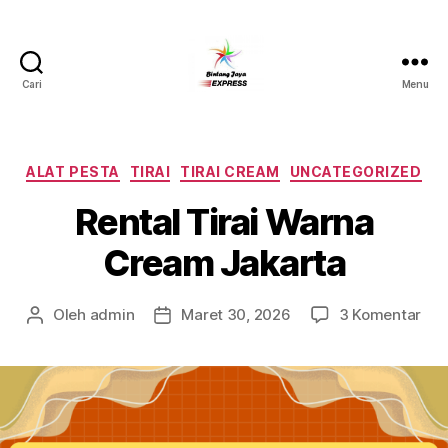
Cari
Menu
Pusat
Sewa
Alat
Pesta
Kategori
ALAT PESTA
TIRAI
TIRAI CREAM
UNCATEGORIZED
Jabodetabek,Tlp.0878-
Rental Tirai Warna
7350-
8787
Cream Jakarta
pad
Oleh
admin
Maret 30, 2026
3 Komentar
Penulis
Tanggal
Ren
artikel
artikel
Tira
War
Cr
Jak