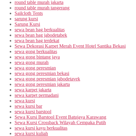
round table murah jakarta
round table murah tangerang
Sailcloth Tents
sarung kursi
Sarung Kursi
sewa bean bag berkualitas
sewa bean bag jabodetabek
sewa bean bag terdekat
Sewa Dekorasi Karpet Merah Event Hotel Santika Bekasi
sewa gong berkualitas
sewa gong bintang jaya
sewa gong murah
sewa gong peresmian
sewa gong peresmian bekasi
sewa gong peresmian jabodetavek
sewa gong peresmian jakarta
sewa karpet jakarta
sewa karpet permadani
sewa kursi
sewa kursi bar
sewa kursi barstool
Sewa Kursi Barstool Event Batujaya Karawang
Sewa Kursi Crossback Wilayah Cempaka Putih
sewa kursi kayu berkualitas
sewa kursi kuliah