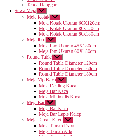
Tenda Hanggar
Sewa Meja
Tampilkan
sub
Meja Kotak
Tampilkan
menu
sub
Meja Kotak Ukuran 60X120cm
menu
Meja Kotak Ukuran 80x120cm
Meja Kotak Ukuran 80x180cm
Meja Ibm
Tampilkan
sub
Meja Ibm Ukuran 45X180cm
menu
Meja Ibm Ukuran 60X180cm
Round Table
Tampilkan
sub
Round Table Diameter 120cm
menu
Round Table Diameter 160cm
Round Table Diameter 180cm
Meja Vip Kaca
Tampilkan
sub
Meja Dealing Kaca
menu
Meja Bar Kaca
Meja Minimalis Kaca
Meja Bar
Tampilkan
sub
Meja Bar Kaca
menu
Meja Bar Lapis Kalep
Meja Taman Kayu
Tampilkan
sub
Meja Taman Extra
menu
Meja Taman Alfa