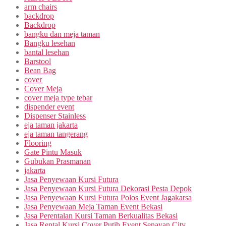
arm chairs
backdrop
Backdrop
bangku dan meja taman
Bangku lesehan
bantal lesehan
Barstool
Bean Bag
cover
Cover Meja
cover meja type tebar
dispender event
Dispenser Stainless
eja taman jakarta
eja taman tangerang
Flooring
Gate Pintu Masuk
Gubukan Prasmanan
jakarta
Jasa Penyewaan Kursi Futura
Jasa Penyewaan Kursi Futura Dekorasi Pesta Depok
Jasa Penyewaan Kursi Futura Polos Event Jagakarsa
Jasa Penyewaan Meja Taman Event Bekasi
Jasa Perentalan Kursi Taman Berkualitas Bekasi
Jasa Rental Kursi Cover Putih Event Senayan City