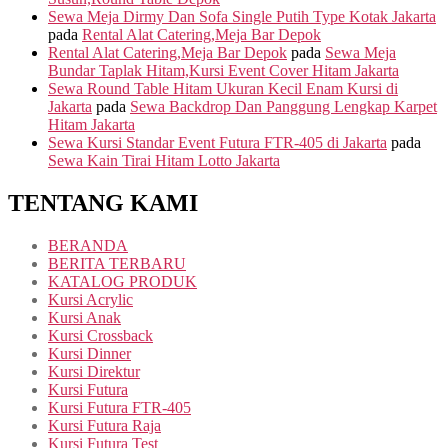
Sewa Meja Dirmy Dan Sofa Single Putih Type Kotak Jakarta
pada
Rental Alat Catering,Meja Bar Depok
Rental Alat Catering,Meja Bar Depok
pada
Sewa Meja
Bundar Taplak Hitam,Kursi Event Cover Hitam Jakarta
Sewa Round Table Hitam Ukuran Kecil Enam Kursi di
Jakarta
pada
Sewa Backdrop Dan Panggung Lengkap Karpet
Hitam Jakarta
Sewa Kursi Standar Event Futura FTR-405 di Jakarta
pada
Sewa Kain Tirai Hitam Lotto Jakarta
TENTANG KAMI
BERANDA
BERITA TERBARU
KATALOG PRODUK
Kursi Acrylic
Kursi Anak
Kursi Crossback
Kursi Dinner
Kursi Direktur
Kursi Futura
Kursi Futura FTR-405
Kursi Futura Raja
Kursi Futura Test