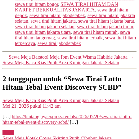
sewa tirai hitam bogor
,
SEWA TIRAI HITAM DAN
KARPET BERKUALITAS JAKARTA
,
sewa tirai hitam
depok
,
sewa tirai hitam jabodetabek
,
sewa tirai hitam jakakrta
selatan
,
sewa tirai hitam jakarta
,
sewa tirai hitam jakarta barat
,
sewa tirai hitam jakarta selatan
,
sewa tirai hitam jakarta timur
,
sewa tirai hitam jakarta utara
,
sewa tirai hitam murah
,
sewa
tirai hitam tangernag
,
sewa tirai hitam terbaik
,
sewa tirai hitam
terpercaya
,
sewa tirai jabodetabek
←
Sewa Meja Barstool,Meja Ibm Event Wisma Habibie Jakarta
→
Sewa Meja Kaca Rias Putih Area Kuningan Jakarta Selatan
2 tanggapan untuk “Sewa Tirai Lotto
Hitam Tebal Event Discovery SCBD”
berkoment
Sewa Meja Kaca Rias Putih Area Kuningan Jakarta Selatan
Mei 21, 2026 pukul 11:42 am
[…]
https://bintangjayaexpress.rentals/2026/05/20/sewa-tirai-lotto-
hitam-tebal-event-discovery-scbd/
[…]
Reply
berkomentar:
Sewa Meja Kotak Cover Skirting Putih Cibubur Jakarta