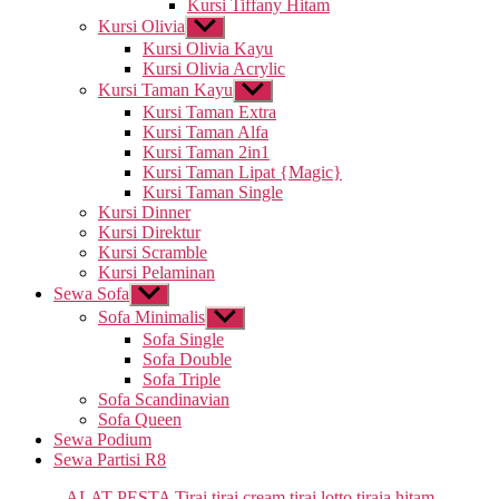
Kursi Tiffany Hitam
Kursi Olivia
Tampilkan
sub
Kursi Olivia Kayu
menu
Kursi Olivia Acrylic
Kursi Taman Kayu
Tampilkan
sub
Kursi Taman Extra
menu
Kursi Taman Alfa
Kursi Taman 2in1
Kursi Taman Lipat {Magic}
Kursi Taman Single
Kursi Dinner
Kursi Direktur
Kursi Scramble
Kursi Pelaminan
Sewa Sofa
Tampilkan
sub
Sofa Minimalis
Tampilkan
menu
sub
Sofa Single
menu
Sofa Double
Sofa Triple
Sofa Scandinavian
Sofa Queen
Sewa Podium
Sewa Partisi R8
Kategori
ALAT PESTA
Tirai
tirai cream
tirai lotto
tiraia hitam