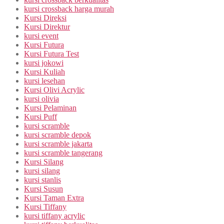
kursi crossback harga murah
Kursi Direksi
Kursi Direktur
kursi event
Kursi Futura
Kursi Futura Test
kursi jokowi
Kursi Kuliah
kursi lesehan
Kursi Olivi Acrylic
kursi olivia
Kursi Pelaminan
Kursi Puff
kursi scramble
kursi scramble depok
kursi scramble jakarta
kursi scramble tangerang
Kursi Silang
kursi silang
kursi stanlis
Kursi Susun
Kursi Taman Extra
Kursi Tiffany
kursi tiffany acrylic