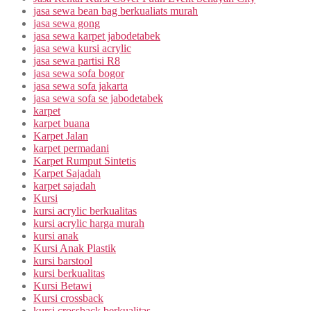
jasa sewa bean bag berkualiats murah
jasa sewa gong
jasa sewa karpet jabodetabek
jasa sewa kursi acrylic
jasa sewa partisi R8
jasa sewa sofa bogor
jasa sewa sofa jakarta
jasa sewa sofa se jabodetabek
karpet
karpet buana
Karpet Jalan
karpet permadani
Karpet Rumput Sintetis
Karpet Sajadah
karpet sajadah
Kursi
kursi acrylic berkualitas
kursi acrylic harga murah
kursi anak
Kursi Anak Plastik
kursi barstool
kursi berkualitas
Kursi Betawi
Kursi crossback
kursi crossback berkualitas