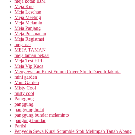
meja kotak IBM
Meja Kue
Meja Lesehan
Meja Meeting
Meja Melamin
Meja Panjang
Meja Prasmanan
Meja Registrasi
meja rias
MEJA TAMAN
meja taman bekasi
Meja Test HPL
Meja Vip Kaca
Menyewakan Kursi Futura Cover Streth Daerah Jakarta
mini garden
Mini Garden
Misty Cool
misty cool
Panggung
panggung
panggung bulat
panggung bundar melaminto
pangung bundar
Partisi
Penyedia Sewa Kursi Scramble Stok Melimpah Tanah Abang