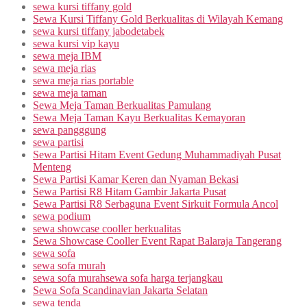
sewa kursi tiffany gold
Sewa Kursi Tiffany Gold Berkualitas di Wilayah Kemang
sewa kursi tiffany jabodetabek
sewa kursi vip kayu
sewa meja IBM
sewa meja rias
sewa meja rias portable
sewa meja taman
Sewa Meja Taman Berkualitas Pamulang
Sewa Meja Taman Kayu Berkualitas Kemayoran
sewa pangggung
sewa partisi
Sewa Partisi Hitam Event Gedung Muhammadiyah Pusat
Menteng
Sewa Partisi Kamar Keren dan Nyaman Bekasi
Sewa Partisi R8 Hitam Gambir Jakarta Pusat
Sewa Partisi R8 Serbaguna Event Sirkuit Formula Ancol
sewa podium
sewa showcase cooller berkualitas
Sewa Showcase Cooller Event Rapat Balaraja Tangerang
sewa sofa
sewa sofa murah
sewa sofa murahsewa sofa harga terjangkau
Sewa Sofa Scandinavian Jakarta Selatan
sewa tenda