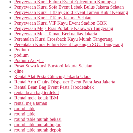
Penyewaan Kursi Futura Event Epicentrum Kuningan
Penyewaan Kursi Sofa Event Lebak Bulus Jakarta Selatan
Penyewaan Kursi Tiffany Gold Event Taman Bukit Kemang
Penyewaan Kursi Tiffany Jakarta Selatan
Penyewaan Kursi VIP Kayu Event Stadion GBK
Penyewaan Meja Rias Portable Karawaci Tangerang
Penyewaan Meja Taman Berkualitas Jakarta
Perentalan Kursi Crossback Kayu Murah Tangerang
Perentalan Kursi Futura Event Lapangan SGU Tangerang
Podium
podium
Podium Acrylic
Pusat Sewa kursi Barstool Jakarta Selatan
qline
Rental Alat Pesta Cilincing Jakarta Utara
Rental Arm Chairs,Dispenser Event Patra Jasa Jakarta
Rental Bean Bag Event Pesta Jabodetabek
rental bean bag terdekat
Rental meja kotak IBM
rental meja taman
round table
round table
round table murah bekasi
round table murah bogor
round table murah depok