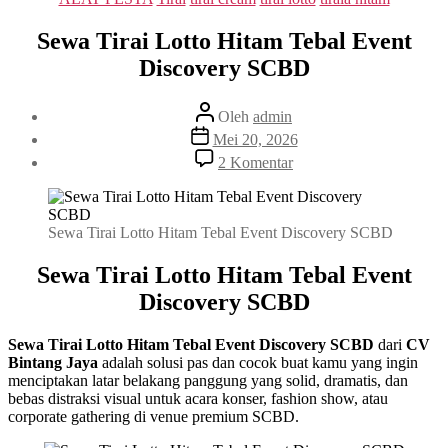
Sewa Tirai Lotto Hitam Tebal Event
Discovery SCBD
Penulis
Oleh
admin
artikel
Tanggal
Mei 20, 2026
artikel
pada
2 Komentar
Sewa
Tirai
Lotto
Hitam
Sewa Tirai Lotto Hitam Tebal Event Discovery SCBD
Tebal
Event
Sewa Tirai Lotto Hitam Tebal Event
Discovery
Discovery SCBD
SCBD
Sewa Tirai Lotto Hitam Tebal Event Discovery SCBD
dari
CV
Bintang Jaya
adalah solusi pas dan cocok buat kamu yang ingin
menciptakan latar belakang panggung yang solid, dramatis, dan
bebas distraksi visual untuk acara konser, fashion show, atau
corporate gathering di venue premium SCBD.