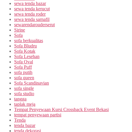
sewa tenda bazar
sewa tenda kerucut
sewa tenda roder
sewa tenda sarnafil
sewarendarouderserut
Sirine
Sofa
sofa berkualitas
Sofa Bludru
Sofa Kotak
Sofa Lesehan
Sofa Oval
Sofa Puff
sofa putih
sofa queen
Sofa Scandinavian
sofa single
sofa studio
tangga
taplak meja
Tempat Penyewaan Kursi Crossback Event Bekasi
tempat penyewaan partisi
Tenda
tenda bazar
tenda dekorasi