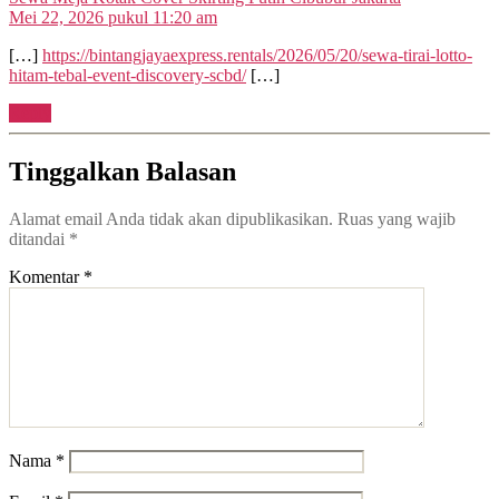
Mei 22, 2026 pukul 11:20 am
[…]
https://bintangjayaexpress.rentals/2026/05/20/sewa-tirai-lotto-
hitam-tebal-event-discovery-scbd/
[…]
Reply
Tinggalkan Balasan
Alamat email Anda tidak akan dipublikasikan.
Ruas yang wajib
ditandai
*
Komentar
*
Nama
*