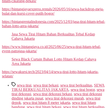
hitam-cikarang-bekasi/
https://bintangjayaexpress.rentals/2026/05/16/sewa-backdrop-meja-
bulat-dan-kursi-cover-putih-bogor/
https://bintangrentalindonesia.com/2025/12/03/jasa-tirai-hitam-tebal-
bahan-lotto-area-jakarta/
Jasa Sewa Tirai Hitam Bahan Berkualitas Tebal Kedap
Cahaya Jakarta
https://www.bintangjaya.co.id/2025/06/25/sewa-tirai-hitam-tebal-
event-patrajasa-jakarta/
Sewa Black Curtain Bahan Lotto Hitam Kedap Cahaya
Area Jakarta
https://sewakursi.tech/2023/04/14/sewa-tirai-lotto-hitam-jakarta-
selatan/
Tag
sewa tirai
,
sewa tirai bekasi
,
sewa tirai berkualitas
,
SEWA
TIRAI BERKUALITAS JAKARTA
,
sewa tirai bogor
,
sewa
tirai dekorasi
,
sewa tirai dekorasi bekasi
,
sewa tirai dekorasi
dinding jakarta pusat
,
sewa tirai dekorasi murah
,
sewa tirai
depok
,
sewa tirai hitam 8 meter jakarta
,
sewa tirai hitam
bandung
,
sewa tirai hitam bekasi
,
sewa tirai hitam berkualitas
,