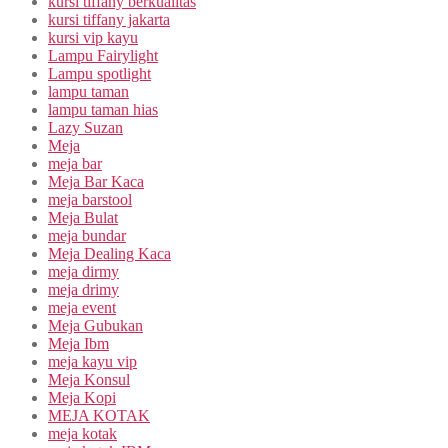
kursi tiffany berkualitas
kursi tiffany jakarta
kursi vip kayu
Lampu Fairylight
Lampu spotlight
lampu taman
lampu taman hias
Lazy Suzan
Meja
meja bar
Meja Bar Kaca
meja barstool
Meja Bulat
meja bundar
Meja Dealing Kaca
meja dirmy
meja drimy
meja event
Meja Gubukan
Meja Ibm
meja kayu vip
Meja Konsul
Meja Kopi
MEJA KOTAK
meja kotak