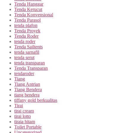
Tenda Hanggar
Tenda Kerucut
Tenda Konvensional
Tenda Parasol
tenda plafon
Tenda Proyek
Tenda Roder
tenda roder
Tenda Sailtents
tenda sarnafil
tenda serut
tenda transparan
Tenda Transparan
tendaroder
Tiang
Tiang Antrian
Tiang Bendera
tiang bendera
tiffany gold berkualitas
Tirai
tirai cream
tirai lotto
tiraia hitam
Toilet Portable
Uncategorized