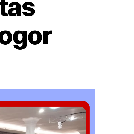
tas
Bogor
da
tal
eka
del
JA
kualitas
dekat
ea
gor