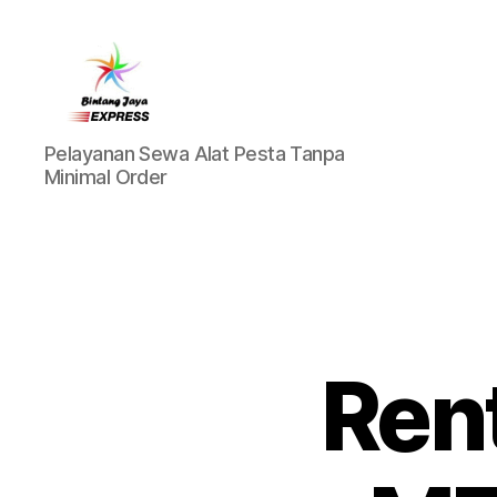
Pusat
Pelayanan Sewa Alat Pesta Tanpa
Sewa
Minimal Order
Alat
Pesta
Jabodetabek,Tlp.0878-
7350-
8787
Ren