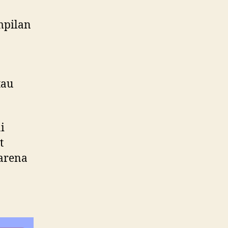
mpilan
tau
i
t
karena