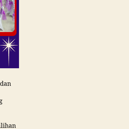
 dan
g
ilihan