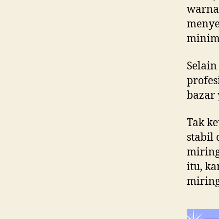
warna 
menye
minima
Selain
profes
bazar 
Tak ke
stabil
miring
itu, k
miring