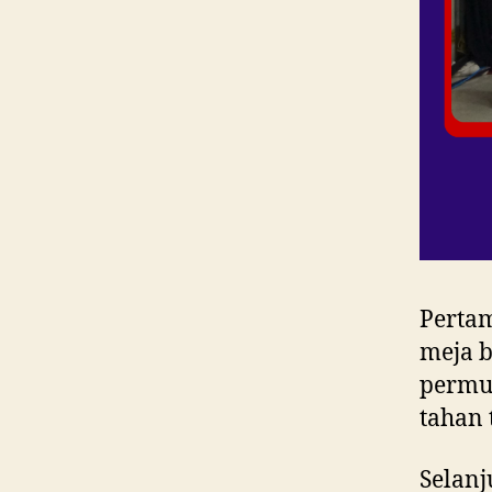
Perta
meja b
permuk
tahan
Selanj