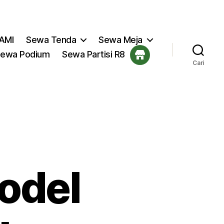
AMI
Sewa Tenda
Sewa Meja
ewa Podium
Sewa Partisi R8
Cari
odel