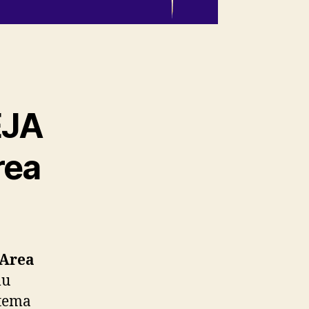
EJA
rea
 Area
mu
 tema