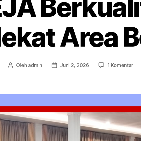
JA Berkuali
ekat Area 
pa
Oleh
admin
Juni 2, 2026
1 Komentar
Penulis
Tanggal
Ren
artikel
artikel
An
Mo
ME
Ber
Ter
Ar
Bo