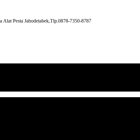
a Alat Pesta Jabodetabek,Tlp.0878-7350-8787