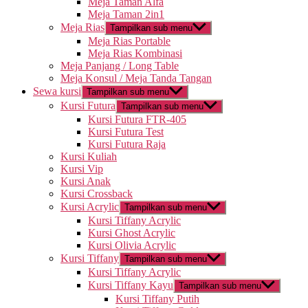
Meja Taman Alfa
Meja Taman 2in1
Meja Rias
Tampilkan sub menu
Meja Rias Portable
Meja Rias Kombinasi
Meja Panjang / Long Table
Meja Konsul / Meja Tanda Tangan
Sewa kursi
Tampilkan sub menu
Kursi Futura
Tampilkan sub menu
Kursi Futura FTR-405
Kursi Futura Test
Kursi Futura Raja
Kursi Kuliah
Kursi Vip
Kursi Anak
Kursi Crossback
Kursi Acrylic
Tampilkan sub menu
Kursi Tiffany Acrylic
Kursi Ghost Acrylic
Kursi Olivia Acrylic
Kursi Tiffany
Tampilkan sub menu
Kursi Tiffany Acrylic
Kursi Tiffany Kayu
Tampilkan sub menu
Kursi Tiffany Putih