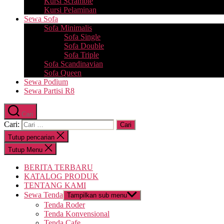
Kursi Scramble
Kursi Pelaminan
Sewa Sofa
Sofa Minimalis
Sofa Single
Sofa Double
Sofa Triple
Sofa Scandinavian
Sofa Queen
Sewa Podium
Sewa Partisi R8
Cari
Cari:
Tutup pencarian
Tutup Menu
BERITA TERBARU
KATALOG PRODUK
TENTANG KAMI
Sewa Tenda
Tampilkan sub menu
Tenda Roder
Tenda Konvensional
Tenda Cafe