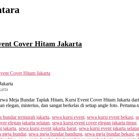
atara
ent Cover Hitam Jakarta
vent Cover Hitam Jakarta
arta
a Meja Bundar Taplak Hitam, Kursi Event Cover Hitam Jakarta dari C
n elegan, misterius, dan sangat berkelas di setiap angle foto. Pertama-
a bundar termurah jakarta
,
sewa kursi event
,
sewa kursi event bekasi
,
s
ver elegan jakarta selatan
,
sewa kursi event cover elegan jakarta timur
,
t jakarta
,
sewa kursi event jakarta barat
,
sewa kursi event jakarta selata
 meja bundar
,
sewa meja bundar bandung
,
sewa meja bundar bekasi
,
s