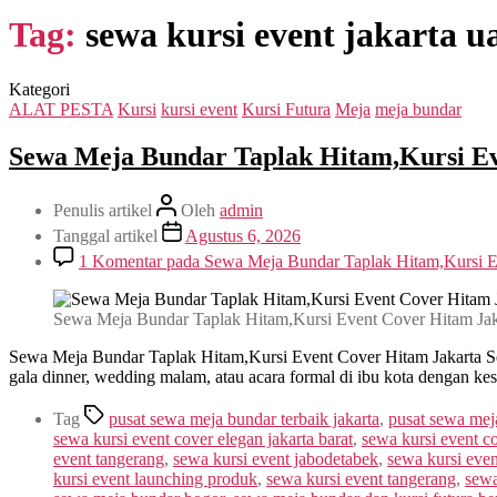
Tag:
sewa kursi event jakarta u
Kategori
ALAT PESTA
Kursi
kursi event
Kursi Futura
Meja
meja bundar
Sewa Meja Bundar Taplak Hitam,Kursi Ev
Penulis artikel
Oleh
admin
Tanggal artikel
Agustus 6, 2026
1 Komentar
pada Sewa Meja Bundar Taplak Hitam,Kursi E
Sewa Meja Bundar Taplak Hitam,Kursi Event Cover Hitam Jak
Sewa Meja Bundar Taplak Hitam,Kursi Event Cover Hitam Jakarta Sew
gala dinner, wedding malam, atau acara formal di ibu kota dengan kesa
Tag
pusat sewa meja bundar terbaik jakarta
,
pusat sewa mej
sewa kursi event cover elegan jakarta barat
,
sewa kursi event co
event tangerang
,
sewa kursi event jabodetabek
,
sewa kursi even
kursi event launching produk
,
sewa kursi event tangerang
,
sewa