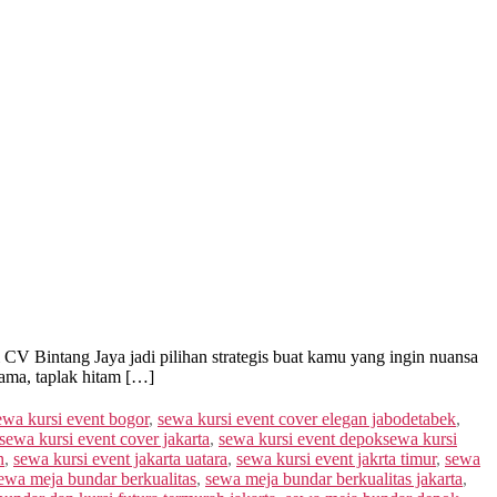
V Bintang Jaya jadi pilihan strategis buat kamu yang ingin nuansa
tama, taplak hitam […]
ewa kursi event bogor
,
sewa kursi event cover elegan jabodetabek
,
sewa kursi event cover jakarta
,
sewa kursi event depoksewa kursi
n
,
sewa kursi event jakarta uatara
,
sewa kursi event jakrta timur
,
sewa
ewa meja bundar berkualitas
,
sewa meja bundar berkualitas jakarta
,