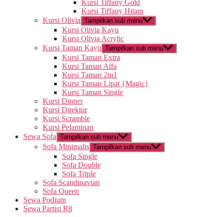
Kursi Tiffany Gold
Kursi Tiffany Hitam
Kursi Olivia
Tampilkan sub menu
Kursi Olivia Kayu
Kursi Olivia Acrylic
Kursi Taman Kayu
Tampilkan sub menu
Kursi Taman Extra
Kursi Taman Alfa
Kursi Taman 2in1
Kursi Taman Lipat {Magic}
Kursi Taman Single
Kursi Dinner
Kursi Direktur
Kursi Scramble
Kursi Pelaminan
Sewa Sofa
Tampilkan sub menu
Sofa Minimalis
Tampilkan sub menu
Sofa Single
Sofa Double
Sofa Triple
Sofa Scandinavian
Sofa Queen
Sewa Podium
Sewa Partisi R8