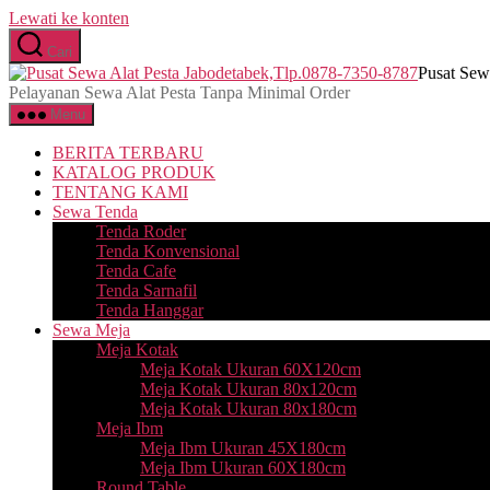
Lewati ke konten
Cari
Pusat Sew
Pelayanan Sewa Alat Pesta Tanpa Minimal Order
Menu
BERITA TERBARU
KATALOG PRODUK
TENTANG KAMI
Sewa Tenda
Tenda Roder
Tenda Konvensional
Tenda Cafe
Tenda Sarnafil
Tenda Hanggar
Sewa Meja
Meja Kotak
Meja Kotak Ukuran 60X120cm
Meja Kotak Ukuran 80x120cm
Meja Kotak Ukuran 80x180cm
Meja Ibm
Meja Ibm Ukuran 45X180cm
Meja Ibm Ukuran 60X180cm
Round Table