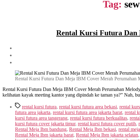
Tag:
sew
Rental Kursi Futura Dan
Rental Kursi Futura Dan Meja IBM Cover Merah Perumahan Me
Rental Kursi Futura Dan Meja IBM Cover Merah Perumahan Melody Gol
kelihatan kayak meeting kantor yang dipindah ke taman ya?” Nah, b
Tag
rental kursi futura
,
rental kursi futura area bekasi
,
rental kur
futura area jakarta
,
rental kursi futura area jakarta barat
,
rental k
kursi futura area tangerang
,
rental kursi futura berkualitas
,
renta
kursi futura cover jakarta timur
,
rental kursi futura cover putih
,
Rental Meja Ibm bandung
,
Rental Meja Ibm bekasi
,
rental mej
Rental Meja Ibm jakarta barat
,
Rental Meja Ibm jakarta selatan