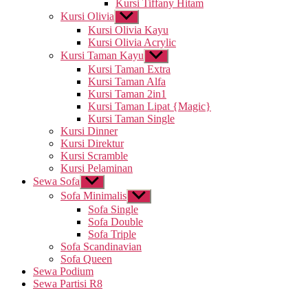
Kursi Tiffany Hitam
Kursi Olivia
Tampilkan
sub
Kursi Olivia Kayu
menu
Kursi Olivia Acrylic
Kursi Taman Kayu
Tampilkan
sub
Kursi Taman Extra
menu
Kursi Taman Alfa
Kursi Taman 2in1
Kursi Taman Lipat {Magic}
Kursi Taman Single
Kursi Dinner
Kursi Direktur
Kursi Scramble
Kursi Pelaminan
Sewa Sofa
Tampilkan
sub
Sofa Minimalis
Tampilkan
menu
sub
Sofa Single
menu
Sofa Double
Sofa Triple
Sofa Scandinavian
Sofa Queen
Sewa Podium
Sewa Partisi R8