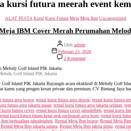
a kursi futura meerah event ke
Kategori
ALAT PESTA
Kursi
Kursi Futura
Meja
Meja Ibm
Uncategorized
 Meja IBM Cover Merah Perumahan Melody
Penulis
Oleh
admin
artikel
Tanggal
Februari 23, 2026
artikel
pada
2 Komentar
Rental
Kursi
Futura
lody Golf Island PIK Jakarta
Dan
Meja
f Island PIK Jakarta Bayangin acara eksklusif di Melody Golf Islan
IBM
uat kamu yang pengen kesan private dan premium, CV Bintang Jaya ha
Cover
Merah
si futura area bogor
,
rental kursi futura area depok
,
rental kursi futura ar
Perumahan
ursi futura area jakarta pusat
,
rental kursi futura area jakarta selatan
,
ren
Melody
l kursi futura cover
,
rental kursi futura cover jabodetbek
,
rental kursi fu
Golf
rental kursi futura hitam ketat stok melimpah area bogr
,
rental kursi fut
Island
a ibm berkualitas jabodetabek
,
Rental Meja Ibm bogor
,
Rental Meja Ib
PIK
,
Rental Meja Ibm jakarta uatara
,
Rental Meja Ibm jakrta timur
,
rental m
Jakarta