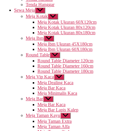
Tenda Hanggar
Sewa Meja
Tampilkan
sub
Meja Kotak
Tampilkan
menu
sub
Meja Kotak Ukuran 60X120cm
menu
Meja Kotak Ukuran 80x120cm
Meja Kotak Ukuran 80x180cm
Meja Ibm
Tampilkan
sub
Meja Ibm Ukuran 45X180cm
menu
Meja Ibm Ukuran 60X180cm
Round Table
Tampilkan
sub
Round Table Diameter 120cm
menu
Round Table Diameter 160cm
Round Table Diameter 180cm
Meja Vip Kaca
Tampilkan
sub
Meja Dealing Kaca
menu
Meja Bar Kaca
Meja Minimalis Kaca
Meja Bar
Tampilkan
sub
Meja Bar Kaca
menu
Meja Bar Lapis Kalep
Meja Taman Kayu
Tampilkan
sub
Meja Taman Extra
menu
Meja Taman Alfa