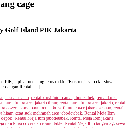
mang cage
 Golf Island PIK Jakarta
d PIK, tapi tamu datang terus mikir: “Kok meja sama kursinya
dir dengan Rental […]
ea jaakrta selatan
,
rental kursi futura area jabodetabek
,
rental kursi
tal kursi futura area jakarta timur
,
rental kursi futura area jakerta
,
rental
tura cover jakarta barat
,
rental kursi futura cover jakarta selatan
,
rental
ura hitam ketat stok melimpah area jabodetabek
,
Rental Meja Ibm
,
m depok
,
Rental Meja Ibm jabodetabek
,
Rental Meja Ibm jakarta
,
eja ibm kursi cover dan round table
,
Rental Meja Ibm tangernag
,
sewa