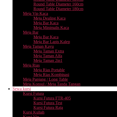
Round Table Diameter 160cm
Round Table Diameter 180cm
Meja Vip Kaca
Meja Dealing Kaca
Meja Bar Kaca
Meja Minimalis Kaca
Meja Bar
Meja Bar Kaca
Meja Bar Lapis Kalep
Meja Taman Kayu
Meja Taman Extra
Meja Taman Alfa
Meja Taman 2in1
Meja Rias
Meja Rias Portable
Meja Rias Kombinasi
Meja Panjang / Long Table
Meja Konsul / Meja Tanda Tangan
Sewa kursi
Kursi Futura
Kursi Futura FTR-405
Kursi Futura Test
Kursi Futura Raja
Kursi Kuliah
Kursi Vip