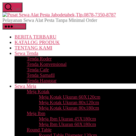
Lewati
Cari
ke
Pusat
konten
Sewa
Pelayanan Sewa Alat Pesta Tanpa Minimal Order
Alat
Menu
Pesta
Jabodetab
BERITA TERBARU
7350-
KATALOG PRODUK
8787
TENTANG KAMI
Sewa Tenda
Tenda Roder
Tenda Konvensional
Tenda Cafe
Tenda Sarnafil
Tenda Hanggar
Sewa Meja
Meja Kotak
Meja Kotak Ukuran 60X120cm
Meja Kotak Ukuran 80x120cm
Meja Kotak Ukuran 80x180cm
Meja Ibm
Meja Ibm Ukuran 45X180cm
Meja Ibm Ukuran 60X180cm
Round Table
Round Table Diameter 120cm