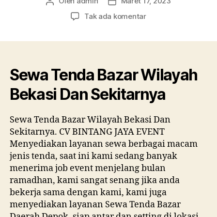
Oleh
admin
Maret 17, 2023
Penulis
Tanggal
artikel
artikel
pada
Tak ada komentar
Sewa
Tenda
Bazar
Wilayah
Bekasi
Sewa Tenda Bazar Wilayah
Dan
Bekasi Dan Sekitarnya
Sekitarnya
Sewa Tenda Bazar Wilayah Bekasi Dan
Sekitarnya. CV BINTANG JAYA EVENT
Menyediakan layanan sewa berbagai macam
jenis tenda, saat ini kami sedang banyak
menerima job event menjelang bulan
ramadhan, kami sangat senang jika anda
bekerja sama dengan kami, kami juga
menyediakan layanan Sewa Tenda Bazar
Daerah Depok, siap antar dan setting di lokasi