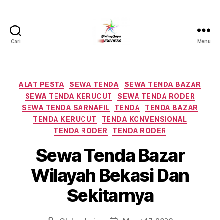
Cari
Menu
Pusat
Sewa
Alat
Pesta
Kategori
ALAT PESTA
SEWA TENDA
SEWA TENDA BAZAR
Jabodetabek,Tlp.0878-
SEWA TENDA KERUCUT
SEWA TENDA RODER
7350-
SEWA TENDA SARNAFIL
TENDA
TENDA BAZAR
8787
TENDA KERUCUT
TENDA KONVENSIONAL
TENDA RODER
TENDA RODER
Sewa Tenda Bazar
Wilayah Bekasi Dan
Sekitarnya