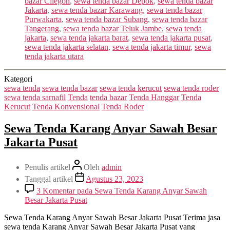
bazar Cilegon
,
sewa tenda bazar Depok
,
sewa tenda bazar
Jakarta
,
sewa tenda bazar Karawang
,
sewa tenda bazar
Purwakarta
,
sewa tenda bazar Subang
,
sewa tenda bazar
Tangerang
,
sewa tenda bazar Teluk Jambe
,
sewa tenda
jakarta
,
sewa tenda jakarta barat
,
sewa tenda jakarta pusat
,
sewa tenda jakarta selatan
,
sewa tenda jakarta timur
,
sewa
tenda jakarta utara
Kategori
sewa tenda
sewa tenda bazar
sewa tenda kerucut
sewa tenda roder
sewa tenda sarnafil
Tenda
tenda bazar
Tenda Hanggar
Tenda
Kerucut
Tenda Konvensional
Tenda Roder
Sewa Tenda Karang Anyar Sawah Besar
Jakarta Pusat
Penulis artikel
Oleh
admin
Tanggal artikel
Agustus 23, 2023
3 Komentar
pada Sewa Tenda Karang Anyar Sawah
Besar Jakarta Pusat
Sewa Tenda Karang Anyar Sawah Besar Jakarta Pusat Terima jasa
sewa tenda Karang Anyar Sawah Besar Jakarta Pusat yang