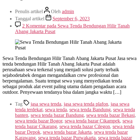
Penulis artikel
Oleh
admin
Tanggal artikel
September 6, 2023
2 Komentar
pada Sewa Tenda Bendungan Hilir Tanah
Abang Jakarta Pusat
Sewa Tenda Bendungan Hilir Tanah Abang Jakarta Pusat Jasa sewa
tenda bendungan Hilir Tanah Abang Jakarta Pusat adalah
perusahaan sewa terkenal yang menjadi solusi party terbaik
sejabodetabek dengan mengandalkan crew profesional dan
berpengalaman. Suatu tempat sewa yang menyediakan tenda
sebagai produk alat event paling utama dalam pengadaan acara
outdoor. Penyewaan tendanya bisa dalam jangka waktu […]
Tag
jasa sewa tenda
,
jasa sewa tenda plafon
,
jasa sewa
tenda terdekat
,
sewa tenda
,
sewa tenda Bandung
,
sewa tenda
banten
,
sewa tenda bazar Bandung
,
sewa tenda bazar Bekasi
,
sewa tenda bazar Bogor
,
sewa tenda bazar Cikampek
,
sewa
tenda bazar Cikarang
,
sewa tenda bazar Cilegon
,
sewa tenda
bazar Depok
,
sewa tenda bazar Jakarta
,
sewa tenda bazar
Karawang
,
sewa tenda bazar Purwakarta
,
sewa tenda bazar