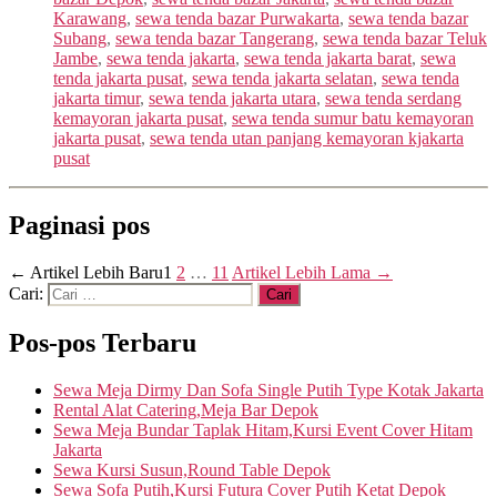
Karawang
,
sewa tenda bazar Purwakarta
,
sewa tenda bazar
Subang
,
sewa tenda bazar Tangerang
,
sewa tenda bazar Teluk
Jambe
,
sewa tenda jakarta
,
sewa tenda jakarta barat
,
sewa
tenda jakarta pusat
,
sewa tenda jakarta selatan
,
sewa tenda
jakarta timur
,
sewa tenda jakarta utara
,
sewa tenda serdang
kemayoran jakarta pusat
,
sewa tenda sumur batu kemayoran
jakarta pusat
,
sewa tenda utan panjang kemayoran kjakarta
pusat
Paginasi pos
←
Artikel
Lebih Baru
1
2
…
11
Artikel
Lebih Lama
→
Cari:
Pos-pos Terbaru
Sewa Meja Dirmy Dan Sofa Single Putih Type Kotak Jakarta
Rental Alat Catering,Meja Bar Depok
Sewa Meja Bundar Taplak Hitam,Kursi Event Cover Hitam
Jakarta
Sewa Kursi Susun,Round Table Depok
Sewa Sofa Putih,Kursi Futura Cover Putih Ketat Depok