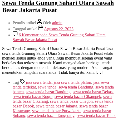
Sewa Tenda Gunung Sahari Utara Sawah
Besar Jakarta Pusat
Penulis artikel
Oleh
admin
Tanggal artikel
Agustus 22, 2023
6 Komentar
pada Sewa Tenda Gunung Sahari Utara
Sawah Besar Jakarta Pusat
Sewa Tenda Gunung Sahari Utara Sawah Besar Jakarta Pusat Jasa
sewa tenda Gunung Sahari Utara Sawah Besar Jakarta Pusat selalu
menjadi solusi untuk anda yang ingin membuat sebuah event yang
berkelas dan terkesan mewah. Kami menyediakan berbagai tenda
berkualitas dengan model dan dekorasi yang modern. Akan sangat
menentukan tampilan acara anda. Tidak hanya itu, kami […]
Tag
jasa sewa tenda
,
jasa sewa tenda plafon
,
jasa sewa
tenda terdekat
,
sewa tenda
,
sewa tenda Bandung
,
sewa tenda
banten
,
sewa tenda bazar Bandung
,
sewa tenda bazar Bekasi
,
sewa tenda bazar Bogor
,
sewa tenda bazar Cikampek
,
sewa
tenda bazar Cikarang
,
sewa tenda bazar Cilegon
,
sewa tenda
bazar Depok
,
sewa tenda bazar Jakarta
,
sewa tenda bazar
Karawang
,
sewa tenda bazar Purwakarta
,
sewa tenda bazar
Subang
,
sewa tenda bazar Tangerang
,
sewa tenda bazar Teluk