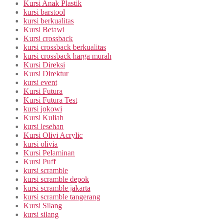
Kursi Anak Plastik
kursi barstool
kursi berkualitas
Kursi Betawi
Kursi crossback
kursi crossback berkualitas
kursi crossback harga murah
Kursi Direksi
Kursi Direktur
kursi event
Kursi Futura
Kursi Futura Test
kursi jokowi
Kursi Kuliah
kursi lesehan
Kursi Olivi Acrylic
kursi olivia
Kursi Pelaminan
Kursi Puff
kursi scramble
kursi scramble depok
kursi scramble jakarta
kursi scramble tangerang
Kursi Silang
kursi silang