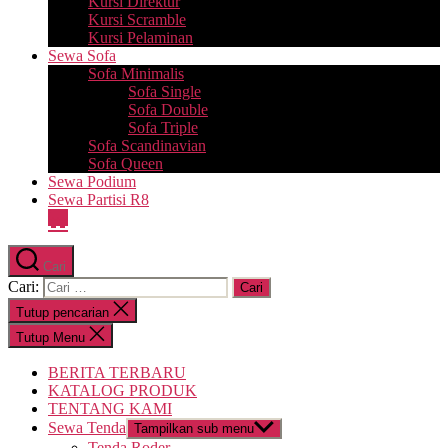
Kursi Direktur
Kursi Scramble
Kursi Pelaminan
Sewa Sofa
Sofa Minimalis
Sofa Single
Sofa Double
Sofa Triple
Sofa Scandinavian
Sofa Queen
Sewa Podium
Sewa Partisi R8
Cari
Cari:
Tutup pencarian
Tutup Menu
BERITA TERBARU
KATALOG PRODUK
TENTANG KAMI
Sewa Tenda
Tampilkan sub menu
Tenda Roder