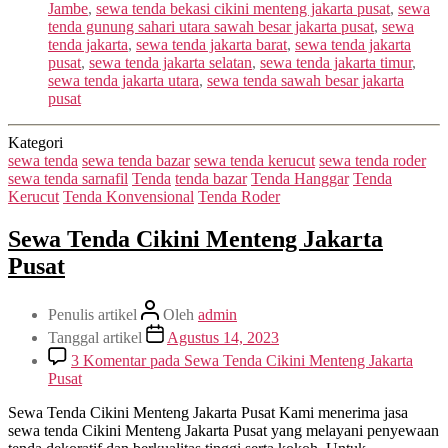
Jambe
,
sewa tenda bekasi cikini menteng jakarta pusat
,
sewa
tenda gunung sahari utara sawah besar jakarta pusat
,
sewa
tenda jakarta
,
sewa tenda jakarta barat
,
sewa tenda jakarta
pusat
,
sewa tenda jakarta selatan
,
sewa tenda jakarta timur
,
sewa tenda jakarta utara
,
sewa tenda sawah besar jakarta
pusat
Kategori
sewa tenda
sewa tenda bazar
sewa tenda kerucut
sewa tenda roder
sewa tenda sarnafil
Tenda
tenda bazar
Tenda Hanggar
Tenda
Kerucut
Tenda Konvensional
Tenda Roder
Sewa Tenda Cikini Menteng Jakarta
Pusat
Penulis artikel
Oleh
admin
Tanggal artikel
Agustus 14, 2023
3 Komentar
pada Sewa Tenda Cikini Menteng Jakarta
Pusat
Sewa Tenda Cikini Menteng Jakarta Pusat Kami menerima jasa
sewa tenda Cikini Menteng Jakarta Pusat yang melayani penyewaan