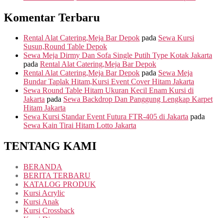
Komentar Terbaru
Rental Alat Catering,Meja Bar Depok
pada
Sewa Kursi
Susun,Round Table Depok
Sewa Meja Dirmy Dan Sofa Single Putih Type Kotak Jakarta
pada
Rental Alat Catering,Meja Bar Depok
Rental Alat Catering,Meja Bar Depok
pada
Sewa Meja
Bundar Taplak Hitam,Kursi Event Cover Hitam Jakarta
Sewa Round Table Hitam Ukuran Kecil Enam Kursi di
Jakarta
pada
Sewa Backdrop Dan Panggung Lengkap Karpet
Hitam Jakarta
Sewa Kursi Standar Event Futura FTR-405 di Jakarta
pada
Sewa Kain Tirai Hitam Lotto Jakarta
TENTANG KAMI
BERANDA
BERITA TERBARU
KATALOG PRODUK
Kursi Acrylic
Kursi Anak
Kursi Crossback