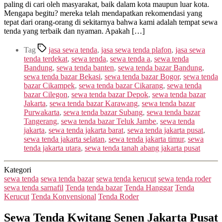
paling di cari oleh masyarakat, baik dalam kota maupun luar kota.
Mengapa begitu? mereka telah mendapatkan rekomendasi yang
tepat dari orang-orang di sekitarnya bahwa kami adalah tempat sewa
tenda yang terbaik dan nyaman. Apakah […]
Tag
jasa sewa tenda
,
jasa sewa tenda plafon
,
jasa sewa
tenda terdekat
,
sewa tenda
,
sewa tenda a
,
sewa tenda
Bandung
,
sewa tenda banten
,
sewa tenda bazar Bandung
,
sewa tenda bazar Bekasi
,
sewa tenda bazar Bogor
,
sewa tenda
bazar Cikampek
,
sewa tenda bazar Cikarang
,
sewa tenda
bazar Cilegon
,
sewa tenda bazar Depok
,
sewa tenda bazar
Jakarta
,
sewa tenda bazar Karawang
,
sewa tenda bazar
Purwakarta
,
sewa tenda bazar Subang
,
sewa tenda bazar
Tangerang
,
sewa tenda bazar Teluk Jambe
,
sewa tenda
jakarta
,
sewa tenda jakarta barat
,
sewa tenda jakarta pusat
,
sewa tenda jakarta selatan
,
sewa tenda jakarta timur
,
sewa
tenda jakarta utara
,
sewa tenda tanah abang jakarta pusat
Kategori
sewa tenda
sewa tenda bazar
sewa tenda kerucut
sewa tenda roder
sewa tenda sarnafil
Tenda
tenda bazar
Tenda Hanggar
Tenda
Kerucut
Tenda Konvensional
Tenda Roder
Sewa Tenda Kwitang Senen Jakarta Pusat