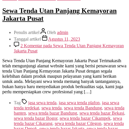
Sewa Tenda Utan Panjang Kemayoran
Jakarta Pusat
Penulis artikel
Oleh
admin
Tanggal artikel
Agustus 11, 2023
2 Komentar
pada Sewa Tenda Utan Panjang Kemayoran
Jakarta Pusat
Sewa Tenda Utan Panjang Kemayoran Jakarta Pusat Terimakasih
telah mengunjungi alamat website kami yang berisi penawaran sewa
tenda Utan Panjang Kemayoran Jakarta Pusat dengan segala
kelebihan dalam produk maupun pelayanan yang kami berikan
untuk anda. Melayani sewa tenda memang banyak tantangannya,
bukan hanya haru menyediakan produk berkualitas saja, kami juga
perlu mempersiapkan crew profesional yang […]
Tag
jasa sewa tenda
,
jasa sewa tenda plafon
,
jasa sewa
tenda terdekat
,
sewa tenda
,
sewa tenda Bandung
,
sewa tenda
banten
,
sewa tenda bazar Bandung
,
sewa tenda bazar Bekasi
,
sewa tenda bazar Bogor
,
sewa tenda bazar Cikampek
,
sewa
tenda bazar Cikarang
,
sewa tenda bazar Cilegon
,
sewa tenda
bazar Depok
,
sewa tenda bazar Jakarta
,
sewa tenda bazar