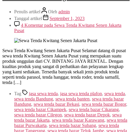
Penulis artikel
Oleh
admin
Tanggal artikel
September 1, 2023
4 Komentar
pada Sewa Tenda Kwitang Senen Jakarta
Pusat
Sewa Tenda Kwitang Senen Jakarta Pusat Selamat datang di pusat
sewa tenda Kwitang Senen Jakarta Pusat yang merupakan suatu
produk unggulan dari CV. BINTANG JAYA RENTAL. Dengan
kualitas produk yang sangat di perhatikan dan pelayanan lengkap
yang kami sediakan. Tersedia banyak sekali jenis produk tenda
seperti tenda parasol, tenda hanggar, tenda roder, tenda sarnafil,
tenda […]
Tag
jasa sewa tenda
,
jasa sewa tenda plafon
,
sewa tenda
,
sewa tenda Bandung
,
sewa tenda banten
,
sewa tenda bazar
Bandung
,
sewa tenda bazar Bekasi
,
sewa tenda bazar Bogor
,
sewa tenda bazar Cikampek
,
sewa tenda bazar Cikarang
,
sewa tenda bazar Cilegon
,
sewa tenda bazar Depok
,
sewa
tenda bazar Jakarta
,
sewa tenda bazar Karawang
,
sewa tenda
bazar Purwakarta
,
sewa tenda bazar Subang
,
sewa tenda
bazar Tangerang
,
sewa tenda bazar Teluk Jambe
,
sewa tenda