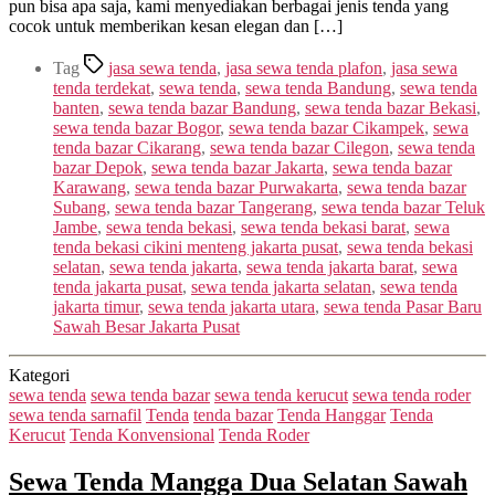
pun bisa apa saja, kami menyediakan berbagai jenis tenda yang
cocok untuk memberikan kesan elegan dan […]
Tag
jasa sewa tenda
,
jasa sewa tenda plafon
,
jasa sewa
tenda terdekat
,
sewa tenda
,
sewa tenda Bandung
,
sewa tenda
banten
,
sewa tenda bazar Bandung
,
sewa tenda bazar Bekasi
,
sewa tenda bazar Bogor
,
sewa tenda bazar Cikampek
,
sewa
tenda bazar Cikarang
,
sewa tenda bazar Cilegon
,
sewa tenda
bazar Depok
,
sewa tenda bazar Jakarta
,
sewa tenda bazar
Karawang
,
sewa tenda bazar Purwakarta
,
sewa tenda bazar
Subang
,
sewa tenda bazar Tangerang
,
sewa tenda bazar Teluk
Jambe
,
sewa tenda bekasi
,
sewa tenda bekasi barat
,
sewa
tenda bekasi cikini menteng jakarta pusat
,
sewa tenda bekasi
selatan
,
sewa tenda jakarta
,
sewa tenda jakarta barat
,
sewa
tenda jakarta pusat
,
sewa tenda jakarta selatan
,
sewa tenda
jakarta timur
,
sewa tenda jakarta utara
,
sewa tenda Pasar Baru
Sawah Besar Jakarta Pusat
Kategori
sewa tenda
sewa tenda bazar
sewa tenda kerucut
sewa tenda roder
sewa tenda sarnafil
Tenda
tenda bazar
Tenda Hanggar
Tenda
Kerucut
Tenda Konvensional
Tenda Roder
Sewa Tenda Mangga Dua Selatan Sawah