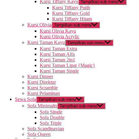
Kursi Tiffany Kayu
Tampilkan sub menu
Kursi Tiffany Putih
Kursi Tiffany Gold
Kursi Tiffany Hitam
Kursi Olivia
Tampilkan sub menu
Kursi Olivia Kayu
Kursi Olivia Acrylic
Kursi Taman Kayu
Tampilkan sub menu
Kursi Taman Extra
Kursi Taman Alfa
Kursi Taman 2in1
Kursi Taman Lipat {Magic}
Kursi Taman Single
Kursi Dinner
Kursi Direktur
Kursi Scramble
Kursi Pelaminan
Sewa Sofa
Tampilkan sub menu
Sofa Minimalis
Tampilkan sub menu
Sofa Single
Sofa Double
Sofa Triple
Sofa Scandinavian
Sofa Queen