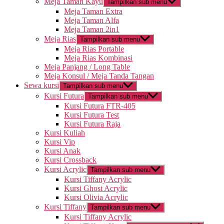
Meja Taman Kayu
Tampilkan sub menu
Meja Taman Extra
Meja Taman Alfa
Meja Taman 2in1
Meja Rias
Tampilkan sub menu
Meja Rias Portable
Meja Rias Kombinasi
Meja Panjang / Long Table
Meja Konsul / Meja Tanda Tangan
Sewa kursi
Tampilkan sub menu
Kursi Futura
Tampilkan sub menu
Kursi Futura FTR-405
Kursi Futura Test
Kursi Futura Raja
Kursi Kuliah
Kursi Vip
Kursi Anak
Kursi Crossback
Kursi Acrylic
Tampilkan sub menu
Kursi Tiffany Acrylic
Kursi Ghost Acrylic
Kursi Olivia Acrylic
Kursi Tiffany
Tampilkan sub menu
Kursi Tiffany Acrylic