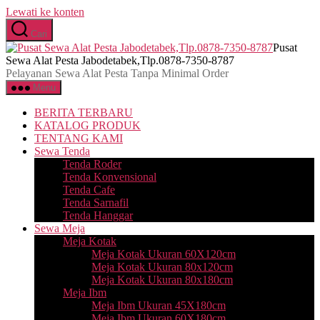
Lewati ke konten
Cari
Pusat
Sewa Alat Pesta Jabodetabek,Tlp.0878-7350-8787
Pelayanan Sewa Alat Pesta Tanpa Minimal Order
Menu
BERITA TERBARU
KATALOG PRODUK
TENTANG KAMI
Sewa Tenda
Tenda Roder
Tenda Konvensional
Tenda Cafe
Tenda Sarnafil
Tenda Hanggar
Sewa Meja
Meja Kotak
Meja Kotak Ukuran 60X120cm
Meja Kotak Ukuran 80x120cm
Meja Kotak Ukuran 80x180cm
Meja Ibm
Meja Ibm Ukuran 45X180cm
Meja Ibm Ukuran 60X180cm