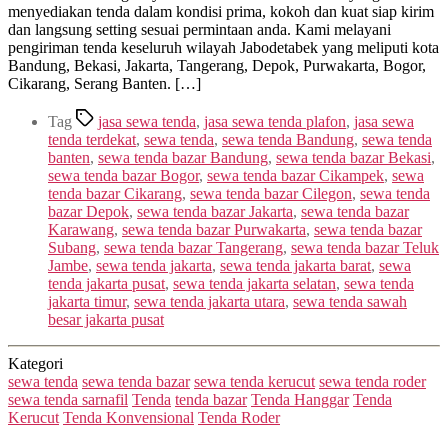
menyediakan tenda dalam kondisi prima, kokoh dan kuat siap kirim
dan langsung setting sesuai permintaan anda. Kami melayani
pengiriman tenda keseluruh wilayah Jabodetabek yang meliputi kota
Bandung, Bekasi, Jakarta, Tangerang, Depok, Purwakarta, Bogor,
Cikarang, Serang Banten. […]
Tag
jasa sewa tenda
,
jasa sewa tenda plafon
,
jasa sewa
tenda terdekat
,
sewa tenda
,
sewa tenda Bandung
,
sewa tenda
banten
,
sewa tenda bazar Bandung
,
sewa tenda bazar Bekasi
,
sewa tenda bazar Bogor
,
sewa tenda bazar Cikampek
,
sewa
tenda bazar Cikarang
,
sewa tenda bazar Cilegon
,
sewa tenda
bazar Depok
,
sewa tenda bazar Jakarta
,
sewa tenda bazar
Karawang
,
sewa tenda bazar Purwakarta
,
sewa tenda bazar
Subang
,
sewa tenda bazar Tangerang
,
sewa tenda bazar Teluk
Jambe
,
sewa tenda jakarta
,
sewa tenda jakarta barat
,
sewa
tenda jakarta pusat
,
sewa tenda jakarta selatan
,
sewa tenda
jakarta timur
,
sewa tenda jakarta utara
,
sewa tenda sawah
besar jakarta pusat
Kategori
sewa tenda
sewa tenda bazar
sewa tenda kerucut
sewa tenda roder
sewa tenda sarnafil
Tenda
tenda bazar
Tenda Hanggar
Tenda
Kerucut
Tenda Konvensional
Tenda Roder