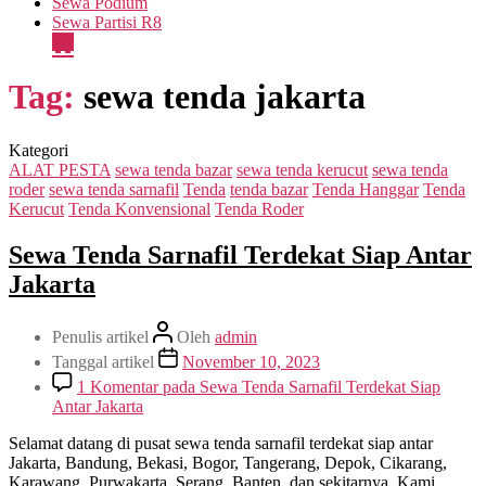
Sewa Podium
Sewa Partisi R8
Tag:
sewa tenda jakarta
Kategori
ALAT PESTA
sewa tenda bazar
sewa tenda kerucut
sewa tenda
roder
sewa tenda sarnafil
Tenda
tenda bazar
Tenda Hanggar
Tenda
Kerucut
Tenda Konvensional
Tenda Roder
Sewa Tenda Sarnafil Terdekat Siap Antar
Jakarta
Penulis artikel
Oleh
admin
Tanggal artikel
November 10, 2023
1 Komentar
pada Sewa Tenda Sarnafil Terdekat Siap
Antar Jakarta
Selamat datang di pusat sewa tenda sarnafil terdekat siap antar
Jakarta, Bandung, Bekasi, Bogor, Tangerang, Depok, Cikarang,
Karawang, Purwakarta, Serang, Banten, dan sekitarnya. Kami