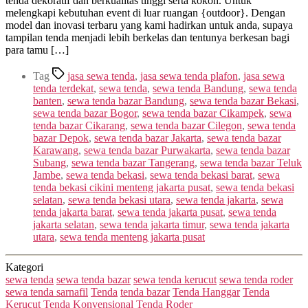
tenda dekoratif dan berkualitas tinggi serta kokoh. Untuk
melengkapi kebutuhan event di luar ruangan {outdoor}. Dengan
model dan inovasi terbaru yang kami hadirkan untuk anda, supaya
tampilan tenda menjadi lebih berkelas dan tentunya berkesan bagi
para tamu […]
Tag
jasa sewa tenda
,
jasa sewa tenda plafon
,
jasa sewa
tenda terdekat
,
sewa tenda
,
sewa tenda Bandung
,
sewa tenda
banten
,
sewa tenda bazar Bandung
,
sewa tenda bazar Bekasi
,
sewa tenda bazar Bogor
,
sewa tenda bazar Cikampek
,
sewa
tenda bazar Cikarang
,
sewa tenda bazar Cilegon
,
sewa tenda
bazar Depok
,
sewa tenda bazar Jakarta
,
sewa tenda bazar
Karawang
,
sewa tenda bazar Purwakarta
,
sewa tenda bazar
Subang
,
sewa tenda bazar Tangerang
,
sewa tenda bazar Teluk
Jambe
,
sewa tenda bekasi
,
sewa tenda bekasi barat
,
sewa
tenda bekasi cikini menteng jakarta pusat
,
sewa tenda bekasi
selatan
,
sewa tenda bekasi utara
,
sewa tenda jakarta
,
sewa
tenda jakarta barat
,
sewa tenda jakarta pusat
,
sewa tenda
jakarta selatan
,
sewa tenda jakarta timur
,
sewa tenda jakarta
utara
,
sewa tenda menteng jakarta pusat
Kategori
sewa tenda
sewa tenda bazar
sewa tenda kerucut
sewa tenda roder
sewa tenda sarnafil
Tenda
tenda bazar
Tenda Hanggar
Tenda
Kerucut
Tenda Konvensional
Tenda Roder