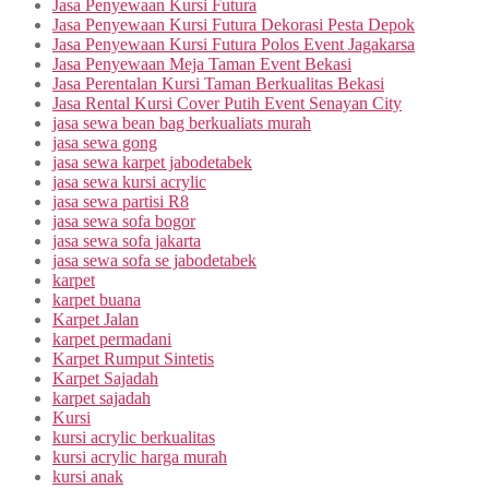
Jasa Penyewaan Kursi Futura
Jasa Penyewaan Kursi Futura Dekorasi Pesta Depok
Jasa Penyewaan Kursi Futura Polos Event Jagakarsa
Jasa Penyewaan Meja Taman Event Bekasi
Jasa Perentalan Kursi Taman Berkualitas Bekasi
Jasa Rental Kursi Cover Putih Event Senayan City
jasa sewa bean bag berkualiats murah
jasa sewa gong
jasa sewa karpet jabodetabek
jasa sewa kursi acrylic
jasa sewa partisi R8
jasa sewa sofa bogor
jasa sewa sofa jakarta
jasa sewa sofa se jabodetabek
karpet
karpet buana
Karpet Jalan
karpet permadani
Karpet Rumput Sintetis
Karpet Sajadah
karpet sajadah
Kursi
kursi acrylic berkualitas
kursi acrylic harga murah
kursi anak