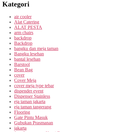
Kategori
air cooler
Alat Catering
ALAT PESTA
arm chairs
backdrop
Backdrop
bangku dan meja taman
Bangku lesehan
bantal lesehan
Barstool
Bean Bag
cover
Cover Meja
cover meja type tebar
dispender event
Dispenser Stainless
eja taman jakarta
eja taman tangerang
Flooring
Gate Pintu Masuk
Gubukan Prasmanan
jakarta