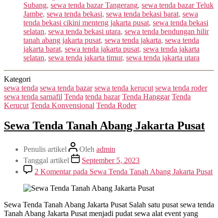
Subang
,
sewa tenda bazar Tangerang
,
sewa tenda bazar Teluk
Jambe
,
sewa tenda bekasi
,
sewa tenda bekasi barat
,
sewa
tenda bekasi cikini menteng jakarta pusat
,
sewa tenda bekasi
selatan
,
sewa tenda bekasi utara
,
sewa tenda bendungan hilir
tanah abang jakarta pusat
,
sewa tenda jakarta
,
sewa tenda
jakarta barat
,
sewa tenda jakarta pusat
,
sewa tenda jakarta
selatan
,
sewa tenda jakarta timur
,
sewa tenda jakarta utara
Kategori
sewa tenda
sewa tenda bazar
sewa tenda kerucut
sewa tenda roder
sewa tenda sarnafil
Tenda
tenda bazar
Tenda Hanggar
Tenda
Kerucut
Tenda Konvensional
Tenda Roder
Sewa Tenda Tanah Abang Jakarta Pusat
Penulis artikel
Oleh
admin
Tanggal artikel
September 5, 2023
2 Komentar
pada Sewa Tenda Tanah Abang Jakarta Pusat
Sewa Tenda Tanah Abang Jakarta Pusat Salah satu pusat sewa tenda
Tanah Abang Jakarta Pusat menjadi pudat sewa alat event yang