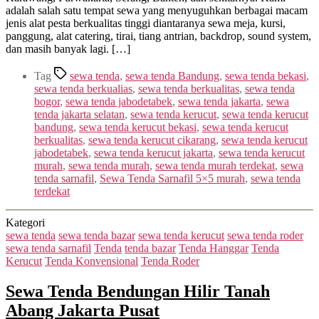
adalah salah satu tempat sewa yang menyuguhkan berbagai macam
jenis alat pesta berkualitas tinggi diantaranya sewa meja, kursi,
panggung, alat catering, tirai, tiang antrian, backdrop, sound system,
dan masih banyak lagi. […]
Tag
sewa tenda
,
sewa tenda Bandung
,
sewa tenda bekasi
,
sewa tenda berkualias
,
sewa tenda berkualitas
,
sewa tenda
bogor
,
sewa tenda jabodetabek
,
sewa tenda jakarta
,
sewa
tenda jakarta selatan
,
sewa tenda kerucut
,
sewa tenda kerucut
bandung
,
sewa tenda kerucut bekasi
,
sewa tenda kerucut
berkualitas
,
sewa tenda kerucut cikarang
,
sewa tenda kerucut
jabodetabek
,
sewa tenda kerucut jakarta
,
sewa tenda kerucut
murah
,
sewa tenda murah
,
sewa tenda murah terdekat
,
sewa
tenda sarnafil
,
Sewa Tenda Sarnafil 5×5 murah
,
sewa tenda
terdekat
Kategori
sewa tenda
sewa tenda bazar
sewa tenda kerucut
sewa tenda roder
sewa tenda sarnafil
Tenda
tenda bazar
Tenda Hanggar
Tenda
Kerucut
Tenda Konvensional
Tenda Roder
Sewa Tenda Bendungan Hilir Tanah
Abang Jakarta Pusat