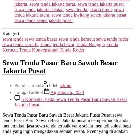
jakarta
,
sewa tenda jakarta barat
,
sewa tenda jakarta pusat
,
sewa tenda jakarta selatan
,
sewa tenda jakarta timur
,
sewa
tenda jakarta utara
,
sewa tenda kwitang senen jakarta pusat
,
sewa tenda senen jakarta pusat
Kategori
sewa tenda
sewa tenda bazar
sewa tenda kerucut
sewa tenda roder
sewa tenda sarnafil
Tenda
tenda bazar
Tenda Hanggar
Tenda
Kerucut
Tenda Konvensional
Tenda Roder
Sewa Tenda Pasar Baru Sawah Besar
Jakarta Pusat
Penulis artikel
Oleh
admin
Tanggal artikel
Agustus 26, 2023
5 Komentar
pada Sewa Tenda Pasar Baru Sawah Besar
Jakarta Pusat
Sewa Tenda Pasar Baru Sawah Besar Jakarta Pusat Pusat sewa
tenda Pasar Baru Sawah Besar Jakarta pusat meempermudah anda
menemukan jasa sewa tenda terbaik yang selalu menjadi solusi bagi
anda yang ingin mengadakan sebuah event. Event yang di adakan