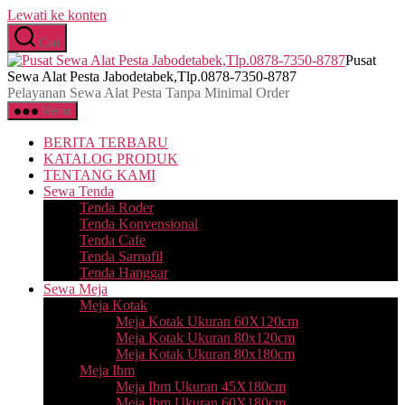
Lewati ke konten
Cari
Pusat
Sewa Alat Pesta Jabodetabek,Tlp.0878-7350-8787
Pelayanan Sewa Alat Pesta Tanpa Minimal Order
Menu
BERITA TERBARU
KATALOG PRODUK
TENTANG KAMI
Sewa Tenda
Tenda Roder
Tenda Konvensional
Tenda Cafe
Tenda Sarnafil
Tenda Hanggar
Sewa Meja
Meja Kotak
Meja Kotak Ukuran 60X120cm
Meja Kotak Ukuran 80x120cm
Meja Kotak Ukuran 80x180cm
Meja Ibm
Meja Ibm Ukuran 45X180cm
Meja Ibm Ukuran 60X180cm