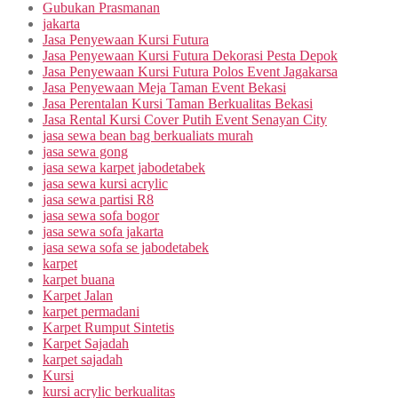
Gubukan Prasmanan
jakarta
Jasa Penyewaan Kursi Futura
Jasa Penyewaan Kursi Futura Dekorasi Pesta Depok
Jasa Penyewaan Kursi Futura Polos Event Jagakarsa
Jasa Penyewaan Meja Taman Event Bekasi
Jasa Perentalan Kursi Taman Berkualitas Bekasi
Jasa Rental Kursi Cover Putih Event Senayan City
jasa sewa bean bag berkualiats murah
jasa sewa gong
jasa sewa karpet jabodetabek
jasa sewa kursi acrylic
jasa sewa partisi R8
jasa sewa sofa bogor
jasa sewa sofa jakarta
jasa sewa sofa se jabodetabek
karpet
karpet buana
Karpet Jalan
karpet permadani
Karpet Rumput Sintetis
Karpet Sajadah
karpet sajadah
Kursi
kursi acrylic berkualitas