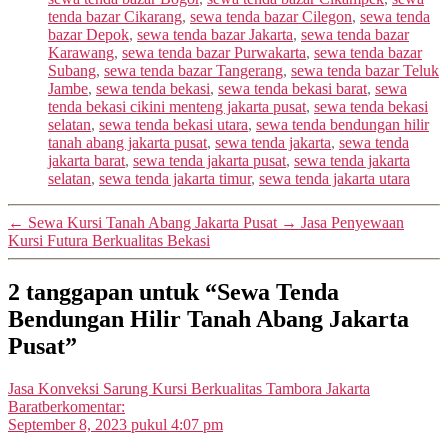
tenda bazar Cikarang
,
sewa tenda bazar Cilegon
,
sewa tenda
bazar Depok
,
sewa tenda bazar Jakarta
,
sewa tenda bazar
Karawang
,
sewa tenda bazar Purwakarta
,
sewa tenda bazar
Subang
,
sewa tenda bazar Tangerang
,
sewa tenda bazar Teluk
Jambe
,
sewa tenda bekasi
,
sewa tenda bekasi barat
,
sewa
tenda bekasi cikini menteng jakarta pusat
,
sewa tenda bekasi
selatan
,
sewa tenda bekasi utara
,
sewa tenda bendungan hilir
tanah abang jakarta pusat
,
sewa tenda jakarta
,
sewa tenda
jakarta barat
,
sewa tenda jakarta pusat
,
sewa tenda jakarta
selatan
,
sewa tenda jakarta timur
,
sewa tenda jakarta utara
←
Sewa Kursi Tanah Abang Jakarta Pusat
→
Jasa Penyewaan
Kursi Futura Berkualitas Bekasi
2 tanggapan untuk “Sewa Tenda
Bendungan Hilir Tanah Abang Jakarta
Pusat”
Jasa Konveksi Sarung Kursi Berkualitas Tambora Jakarta
Barat
berkomentar:
September 8, 2023 pukul 4:07 pm