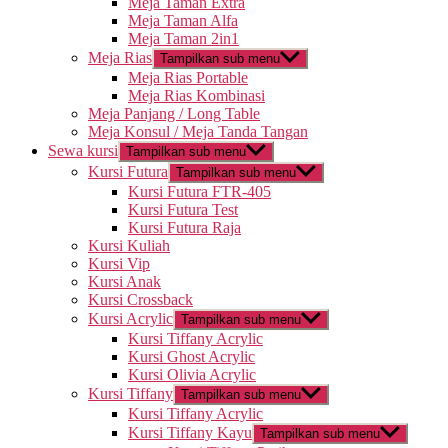
Meja Taman Extra
Meja Taman Alfa
Meja Taman 2in1
Meja Rias
Tampilkan sub menu
Meja Rias Portable
Meja Rias Kombinasi
Meja Panjang / Long Table
Meja Konsul / Meja Tanda Tangan
Sewa kursi
Tampilkan sub menu
Kursi Futura
Tampilkan sub menu
Kursi Futura FTR-405
Kursi Futura Test
Kursi Futura Raja
Kursi Kuliah
Kursi Vip
Kursi Anak
Kursi Crossback
Kursi Acrylic
Tampilkan sub menu
Kursi Tiffany Acrylic
Kursi Ghost Acrylic
Kursi Olivia Acrylic
Kursi Tiffany
Tampilkan sub menu
Kursi Tiffany Acrylic
Kursi Tiffany Kayu
Tampilkan sub menu