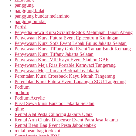
panggung
panggung bulat
panggung bundar melaminto
pangung bundar
Partisi
Penyedia Sewa Kursi Scramble Stok Melimpah Tanah Abang
Penyewaan Kursi Futura Event Epicentrum Kuningan
Penyewaan Kursi Sofa Event Lebak Bulus Jakarta Selatan
Penyewaan Kursi Tiffany Gold Event Taman Bukit Kemang
Penyewaan Kursi Tiffany Jakarta Selatan
Penyewaan Kursi VIP Kayu Event Stadion GBK
Penyewaan Meja Rias Portable Karawaci Tangerang
Penyewaan Meja Taman Berkualitas Jakarta
Perentalan Kursi Crossback Kayu Murah Tangerang
Perentalan Kursi Futura Event Lapangan SGU Tangerang
Podium
podium
Podium Acrylic
Pusat Sewa kursi Barstool Jakarta Selatan
qline
Rental Alat Pesta Cilincing Jakarta Utara
Rental Arm Chairs,Dispenser Event Patra Jasa Jakarta
Rental Bean Bag Event Pesta Jabodetabek
rental bean bag terdekat