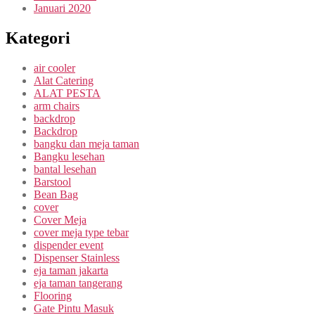
Januari 2020
Kategori
air cooler
Alat Catering
ALAT PESTA
arm chairs
backdrop
Backdrop
bangku dan meja taman
Bangku lesehan
bantal lesehan
Barstool
Bean Bag
cover
Cover Meja
cover meja type tebar
dispender event
Dispenser Stainless
eja taman jakarta
eja taman tangerang
Flooring
Gate Pintu Masuk