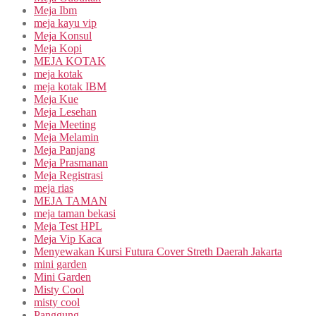
Meja Ibm
meja kayu vip
Meja Konsul
Meja Kopi
MEJA KOTAK
meja kotak
meja kotak IBM
Meja Kue
Meja Lesehan
Meja Meeting
Meja Melamin
Meja Panjang
Meja Prasmanan
Meja Registrasi
meja rias
MEJA TAMAN
meja taman bekasi
Meja Test HPL
Meja Vip Kaca
Menyewakan Kursi Futura Cover Streth Daerah Jakarta
mini garden
Mini Garden
Misty Cool
misty cool
Panggung