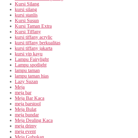
Kursi Silang
kursi silang
kursi stanlis
Kursi Susun
Kursi Taman Extra
Kursi Tiffany
kursi tiffany acrylic
kursi tiffany berkualitas
kursi tiffany jakarta
kursi vip kayu
Lampu Fairylight
Lampu spotlight
lampu taman
lampu taman hias
Lazy Suzan
Meja
meja bar
Meja Bar Kaca
meja barstool
Meja Bulat
meja bundar
Meja Dealing Kaca
meja drimy
meja event
Meja Gubukan