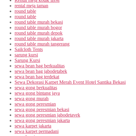
Rental meja kotak IBM
rental meja taman
round table
round table
round table murah bekasi
round table murah bogor
round table murah depok
round table murah jakarta
round table murah tangerang
Sailcloth Tents
sarung kursi
Sarung Kursi
sewa bean bag berkualitas
sewa bean bag jabodetabek
sewa bean bag terdekat
Sewa Dekorasi Karpet Merah Event Hotel Santika Bekasi
sewa gong berkualitas
sewa gong bintang jaya
sewa gong murah
sewa gong peresmian
sewa gong peresmian bekasi
sewa gong peresmian jabodetavek
sewa gong peresmian jakarta
sewa karpet jakarta
sewa karpet permadani