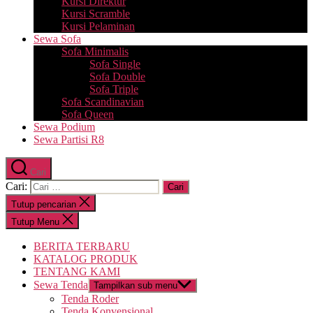
Kursi Direktur
Kursi Scramble
Kursi Pelaminan
Sewa Sofa
Sofa Minimalis
Sofa Single
Sofa Double
Sofa Triple
Sofa Scandinavian
Sofa Queen
Sewa Podium
Sewa Partisi R8
Cari
Cari:
Tutup pencarian
Tutup Menu
BERITA TERBARU
KATALOG PRODUK
TENTANG KAMI
Sewa Tenda
Tampilkan sub menu
Tenda Roder
Tenda Konvensional