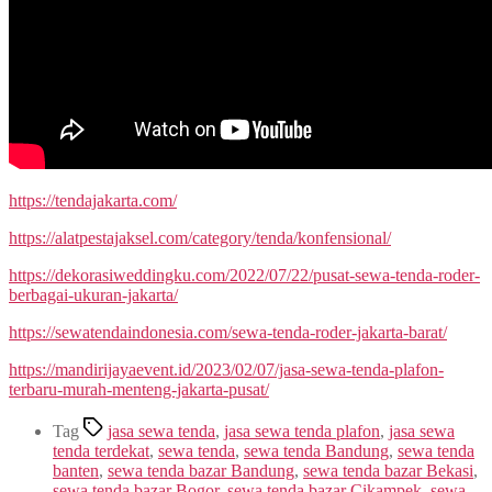
https://tendajakarta.com/
https://alatpestajaksel.com/category/tenda/konfensional/
https://dekorasiweddingku.com/2022/07/22/pusat-sewa-tenda-roder-
berbagai-ukuran-jakarta/
https://sewatendaindonesia.com/sewa-tenda-roder-jakarta-barat/
https://mandirijayaevent.id/2023/02/07/jasa-sewa-tenda-plafon-
terbaru-murah-menteng-jakarta-pusat/
Tag
jasa sewa tenda
,
jasa sewa tenda plafon
,
jasa sewa
tenda terdekat
,
sewa tenda
,
sewa tenda Bandung
,
sewa tenda
banten
,
sewa tenda bazar Bandung
,
sewa tenda bazar Bekasi
,
sewa tenda bazar Bogor
,
sewa tenda bazar Cikampek
,
sewa