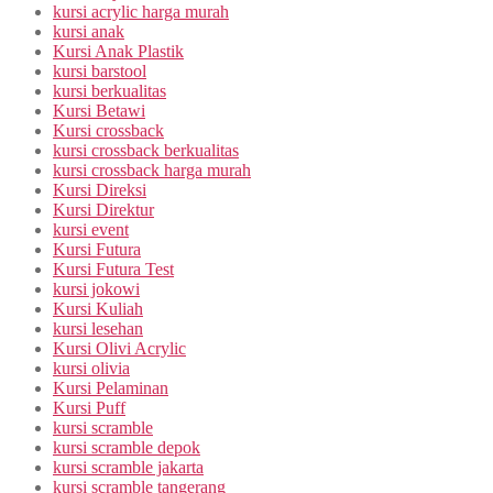
kursi acrylic harga murah
kursi anak
Kursi Anak Plastik
kursi barstool
kursi berkualitas
Kursi Betawi
Kursi crossback
kursi crossback berkualitas
kursi crossback harga murah
Kursi Direksi
Kursi Direktur
kursi event
Kursi Futura
Kursi Futura Test
kursi jokowi
Kursi Kuliah
kursi lesehan
Kursi Olivi Acrylic
kursi olivia
Kursi Pelaminan
Kursi Puff
kursi scramble
kursi scramble depok
kursi scramble jakarta
kursi scramble tangerang