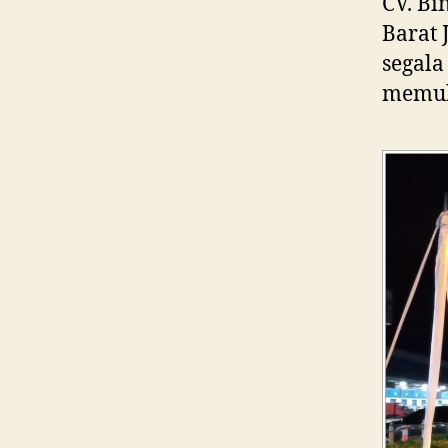
CV. Bi
Barat 
segala
memu