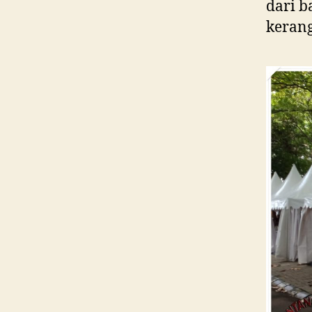
dari b
kerang