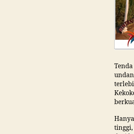
Tenda 
undang
terleb
Kekoko
berkua
Hanya 
tinggi