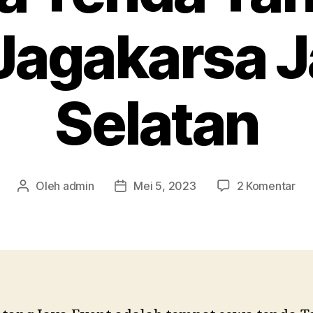
 Jagakarsa J
Selatan
pa
Oleh
admin
Mei 5, 2023
2 Komentar
Penulis
Tanggal
Se
artikel
artikel
Te
Tan
Bar
Jag
Jak
Sel