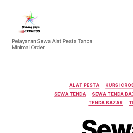
Pusat
Pelayanan Sewa Alat Pesta Tanpa
Sewa
Minimal Order
Alat
Pesta
Jabodetabek,Tlp.0878-
7350-
8787
ALAT PESTA
KURSI CRO
SEWA TENDA
SEWA TENDA BA
TENDA BAZAR
T
Sew