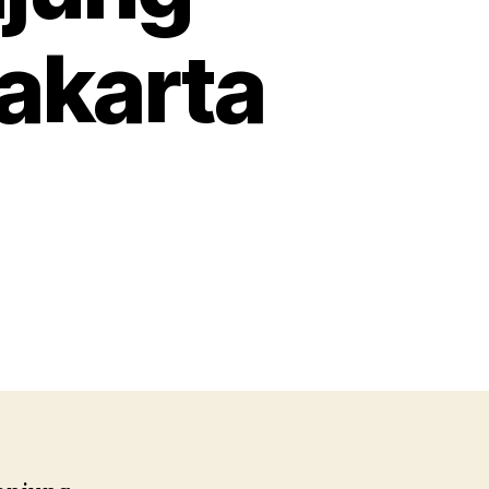
akarta
da
wa
nda
jung
at
akarsa
arta
atan