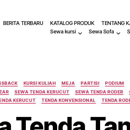
BERITA TERBARU
KATALOG PRODUK
TENTANG K
Sewa kursi
Sewa Sofa
S
Kategori
SSBACK
KURSI KULIAH
MEJA
PARTISI
PODIUM
ZAR
SEWA TENDA KERUCUT
SEWA TENDA RODER
ENDA KERUCUT
TENDA KONVENSIONAL
TENDA ROD
a Tenda Tan