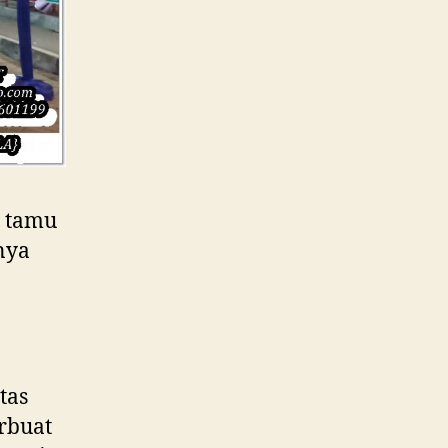
a tamu
nya
tas
erbuat