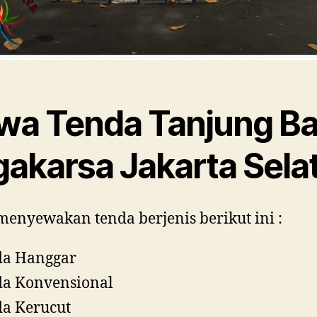
wa Tenda Tanjung Ba
gakarsa Jakarta Sela
enyewakan tenda berjenis berikut ini :
da Hanggar
a Konvensional
a Kerucut