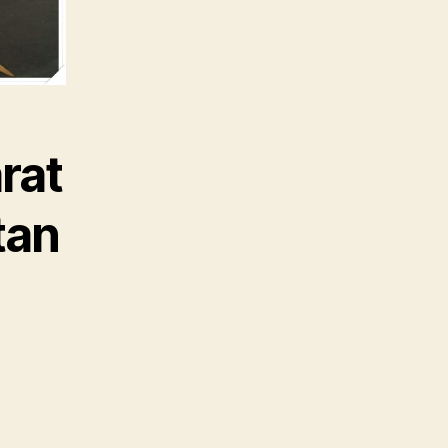
rat
tan