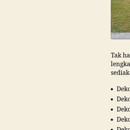
Tak ha
lengka
sediak
Deko
Deko
Deko
Deko
Deko