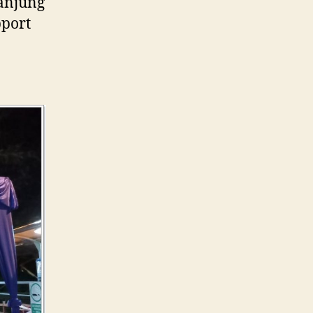
Tanjung
pport