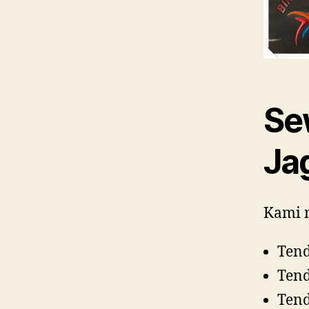
Se
Ja
Kami m
Ten
Tend
Tend