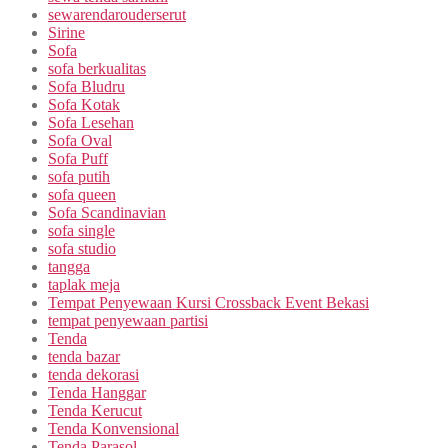
sewarendarouderserut
Sirine
Sofa
sofa berkualitas
Sofa Bludru
Sofa Kotak
Sofa Lesehan
Sofa Oval
Sofa Puff
sofa putih
sofa queen
Sofa Scandinavian
sofa single
sofa studio
tangga
taplak meja
Tempat Penyewaan Kursi Crossback Event Bekasi
tempat penyewaan partisi
Tenda
tenda bazar
tenda dekorasi
Tenda Hanggar
Tenda Kerucut
Tenda Konvensional
Tenda Parasol