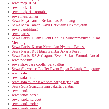
sewa meja IBM
sewa meja rias
sewa meja rias portable
sewa meja taman
Sewa Meja Taman Berkualitas Pamulang
Sewa Meja Taman Kayu Berkualitas Kemayoran
sewa pangggung
sewa partisi
Sewa Partisi Hitam Event Gedung Muhammadiyah Pusat
Menteng
Sewa Partisi Kamar Keren dan Nyaman Bekasi
Sewa Partisi R8 Hitam Gambir Jakarta Pusat
Sewa Partisi R8 Serbaguna Event Sirkuit Formula Ancol
sewa podium
sewa showcase cooller berkualitas
Sewa Showcase Cooller Event Rapat Balaraja Tangerang
sewa sofa
sewa sofa murah
sewa sofa murahsewa sofa harga terjangkau
Sewa Sofa Scandinavian Jakarta Selatan
sewa tenda
sewa tenda bazar
sewa tenda kerucut
sewa tenda roder
sewa tenda sarnafil