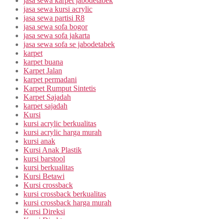
jasa sewa karpet jabodetabek
jasa sewa kursi acrylic
jasa sewa partisi R8
jasa sewa sofa bogor
jasa sewa sofa jakarta
jasa sewa sofa se jabodetabek
karpet
karpet buana
Karpet Jalan
karpet permadani
Karpet Rumput Sintetis
Karpet Sajadah
karpet sajadah
Kursi
kursi acrylic berkualitas
kursi acrylic harga murah
kursi anak
Kursi Anak Plastik
kursi barstool
kursi berkualitas
Kursi Betawi
Kursi crossback
kursi crossback berkualitas
kursi crossback harga murah
Kursi Direksi