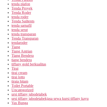
tenda plafon
Tenda Proyek
Tenda Roder
tenda roder
Tenda Sailtents
tenda sarnafil
tenda serut
tenda transparan
Tenda Transparan
tendaroder
Tiang
Tiang Antrian
Tiang Bendera
tiang bendera
tiffany gold berkualitas
Tirai
tirai cream
tirai lotto
tiraia hitam
Toilet Portable
Uncategorized
ursi tiffany jabodetabek
ursi tiffany jabodetabekjasa sewa kursi tiffany kayu
Vas Bunga