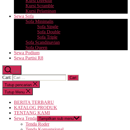
Kursi Direktur
Kursi Scramble
Kursi Pelaminan
Sewa Sofa
Sofa Minimalis
Sofa Single
Sofa Double
Sofa Triple
Sofa Scandinavian
Sofa Queen
Sewa Podium
Sewa Partisi R8
Cari
Cari:
Tutup pencarian
Tutup Menu
BERITA TERBARU
KATALOG PRODUK
TENTANG KAMI
Sewa Tenda
Tampilkan sub menu
Tenda Roder
Tenda Konvensional