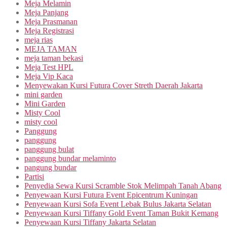
Meja Melamin
Meja Panjang
Meja Prasmanan
Meja Registrasi
meja rias
MEJA TAMAN
meja taman bekasi
Meja Test HPL
Meja Vip Kaca
Menyewakan Kursi Futura Cover Streth Daerah Jakarta
mini garden
Mini Garden
Misty Cool
misty cool
Panggung
panggung
panggung bulat
panggung bundar melaminto
pangung bundar
Partisi
Penyedia Sewa Kursi Scramble Stok Melimpah Tanah Abang
Penyewaan Kursi Futura Event Epicentrum Kuningan
Penyewaan Kursi Sofa Event Lebak Bulus Jakarta Selatan
Penyewaan Kursi Tiffany Gold Event Taman Bukit Kemang
Penyewaan Kursi Tiffany Jakarta Selatan