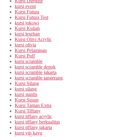
Kursi Direktur
kursi event
Kursi Futura
Kursi Futura Test
kursi jokowi
Kursi Kuliah
kursi lesehan
Kursi Olivi Acrylic
kursi olivia
Kursi Pelaminan
Kursi Puff
kursi scramble
kursi scramble depok
kursi scramble jakarta
kursi scramble tangerang
Kursi Silang
kursi silang
kursi stanlis
Kursi Susun
Kursi Taman Extra
Kursi Tiffany
kursi tiffany acrylic
kursi tiffany berkualitas
kursi tiffany jakarta
kursi vip kayu