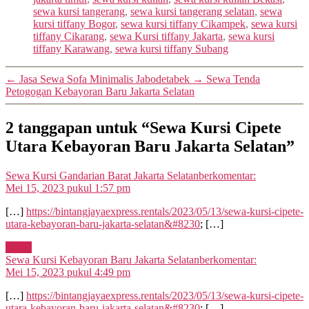
sewa kursi tangerang
,
sewa kursi tangerang selatan
,
sewa
kursi tiffany Bogor
,
sewa kursi tiffany Cikampek
,
sewa kursi
tiffany Cikarang
,
sewa Kursi tiffany Jakarta
,
sewa kursi
tiffany Karawang
,
sewa kursi tiffany Subang
←
Jasa Sewa Sofa Minimalis Jabodetabek
→
Sewa Tenda
Petogogan Kebayoran Baru Jakarta Selatan
2 tanggapan untuk “Sewa Kursi Cipete
Utara Kebayoran Baru Jakarta Selatan”
Sewa Kursi Gandarian Barat Jakarta Selatan
berkomentar:
Mei 15, 2023 pukul 1:57 pm
[…]
https://bintangjayaexpress.rentals/2023/05/13/sewa-kursi-cipete-
utara-kebayoran-baru-jakarta-selatan&#8230
; […]
Reply
Sewa Kursi Kebayoran Baru Jakarta Selatan
berkomentar:
Mei 15, 2023 pukul 4:49 pm
[…]
https://bintangjayaexpress.rentals/2023/05/13/sewa-kursi-cipete-
utara-kebayoran-baru-jakarta-selatan&#8230
; […]