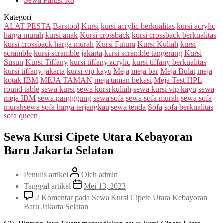
Sewa Partisi R8
Kategori
ALAT PESTA
Barstool
Kursi
kursi acrylic berkualitas
kursi acrylic
harga murah
kursi anak
Kursi crossback
kursi crossback berkualitas
kursi crossback harga murah
Kursi Futura
Kursi Kuliah
kursi
scramble
kursi scramble jakarta
kursi scramble tangerang
Kursi
Susun
Kursi Tiffany
kursi tiffany acrylic
kursi tiffany berkualitas
kursi tiffany jakarta
kursi vip kayu
Meja
meja bar
Meja Bulat
meja
kotak IBM
MEJA TAMAN
meja taman bekasi
Meja Test HPL
round table
sewa kursi
sewa kursi kuliah
sewa kursi vip kayu
sewa
meja IBM
sewa pangggung
sewa sofa
sewa sofa murah
sewa sofa
murahsewa sofa harga terjangkau
sewa tenda
Sofa
sofa berkualitas
sofa queen
Sewa Kursi Cipete Utara Kebayoran
Baru Jakarta Selatan
Penulis artikel
Oleh
admin
Tanggal artikel
Mei 13, 2023
2 Komentar
pada Sewa Kursi Cipete Utara Kebayoran
Baru Jakarta Selatan