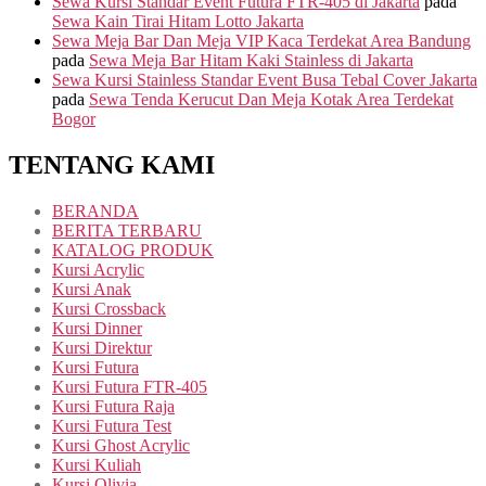
Sewa Kursi Standar Event Futura FTR-405 di Jakarta
pada
Sewa Kain Tirai Hitam Lotto Jakarta
Sewa Meja Bar Dan Meja VIP Kaca Terdekat Area Bandung
pada
Sewa Meja Bar Hitam Kaki Stainless di Jakarta
Sewa Kursi Stainless Standar Event Busa Tebal Cover Jakarta
pada
Sewa Tenda Kerucut Dan Meja Kotak Area Terdekat
Bogor
TENTANG KAMI
BERANDA
BERITA TERBARU
KATALOG PRODUK
Kursi Acrylic
Kursi Anak
Kursi Crossback
Kursi Dinner
Kursi Direktur
Kursi Futura
Kursi Futura FTR-405
Kursi Futura Raja
Kursi Futura Test
Kursi Ghost Acrylic
Kursi Kuliah
Kursi Olivia