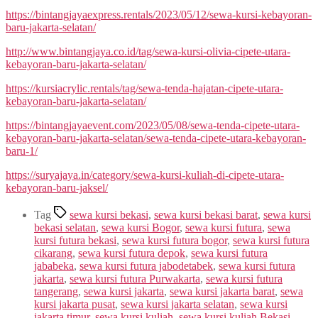
https://bintangjayaexpress.rentals/2023/05/12/sewa-kursi-kebayoran-
baru-jakarta-selatan/
http://www.bintangjaya.co.id/tag/sewa-kursi-olivia-cipete-utara-
kebayoran-baru-jakarta-selatan/
https://kursiacrylic.rentals/tag/sewa-tenda-hajatan-cipete-utara-
kebayoran-baru-jakarta-selatan/
https://bintangjayaevent.com/2023/05/08/sewa-tenda-cipete-utara-
kebayoran-baru-jakarta-selatan/sewa-tenda-cipete-utara-kebayoran-
baru-1/
https://suryajaya.in/category/sewa-kursi-kuliah-di-cipete-utara-
kebayoran-baru-jaksel/
Tag
sewa kursi bekasi
,
sewa kursi bekasi barat
,
sewa kursi
bekasi selatan
,
sewa kursi Bogor
,
sewa kursi futura
,
sewa
kursi futura bekasi
,
sewa kursi futura bogor
,
sewa kursi futura
cikarang
,
sewa kursi futura depok
,
sewa kursi futura
jababeka
,
sewa kursi futura jabodetabek
,
sewa kursi futura
jakarta
,
sewa kursi futura Purwakarta
,
sewa kursi futura
tangerang
,
sewa kursi jakarta
,
sewa kursi jakarta barat
,
sewa
kursi jakarta pusat
,
sewa kursi jakarta selatan
,
sewa kursi
jakarta timur
,
sewa kursi kuliah
,
sewa kursi kuliah Bekasi
,