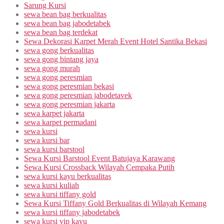
Sarung Kursi
sewa bean bag berkualitas
sewa bean bag jabodetabek
sewa bean bag terdekat
Sewa Dekorasi Karpet Merah Event Hotel Santika Bekasi
sewa gong berkualitas
sewa gong bintang jaya
sewa gong murah
sewa gong peresmian
sewa gong peresmian bekasi
sewa gong peresmian jabodetavek
sewa gong peresmian jakarta
sewa karpet jakarta
sewa karpet permadani
sewa kursi
sewa kursi bar
sewa kursi barstool
Sewa Kursi Barstool Event Batujaya Karawang
Sewa Kursi Crossback Wilayah Cempaka Putih
sewa kursi kayu berkualitas
sewa kursi kuliah
sewa kursi tiffany gold
Sewa Kursi Tiffany Gold Berkualitas di Wilayah Kemang
sewa kursi tiffany jabodetabek
sewa kursi vip kayu