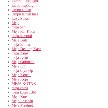
Lampu Fairylight
Lampu spotlight
lampu taman
lampu taman hias
Lazy Suzan
Meja
meja bar
Meja Bar Kaca
meja barstool
Meja Bulat
meja bundar
Meja Dealing Kaca
meja drimy
meja event
Meja Gubukan
Meja Ibm
meja kayu vip
Meja Konsul
Meja Kopi
MEJA KOTAK
meja kotak
meja kotak IBM
Meja Kue
Meja Lesehan
Meja Meeting