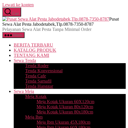
Lewati ke konten
Cari
Pusat
Sewa Alat Pesta Jabodetabek,Tlp.0878-7350-8787
Pelayanan Sewa Alat Pesta Tanpa Minimal Order
Menu
BERITA TERBARU
KATALOG PRODUK
TENTANG KAMI
Sewa Tenda
Tenda Roder
Tenda Konvensional
Tenda Cafe
Tenda Sarnafil
Tenda Hanggar
Sewa Meja
Meja Kotak
Meja Kotak Ukuran 60X120cm
Meja Kotak Ukuran 80x120cm
Meja Kotak Ukuran 80x180cm
Meja Ibm
Meja Ibm Ukuran 45X180cm
Meja Ibm Ukuran 60X180cm