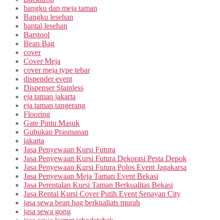
bangku dan meja taman
Bangku lesehan
bantal lesehan
Barstool
Bean Bag
cover
Cover Meja
cover meja type tebar
dispender event
Dispenser Stainless
eja taman jakarta
eja taman tangerang
Flooring
Gate Pintu Masuk
Gubukan Prasmanan
jakarta
Jasa Penyewaan Kursi Futura
Jasa Penyewaan Kursi Futura Dekorasi Pesta Depok
Jasa Penyewaan Kursi Futura Polos Event Jagakarsa
Jasa Penyewaan Meja Taman Event Bekasi
Jasa Perentalan Kursi Taman Berkualitas Bekasi
Jasa Rental Kursi Cover Putih Event Senayan City
jasa sewa bean bag berkualiats murah
jasa sewa gong