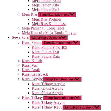
Meja Taman Extra
Meja Taman Alfa
Meja Taman 2in1
Meja Rias
Tampilkan sub menu
Meja Rias Portable
Meja Rias Kombinasi
Meja Panjang / Long Table
Meja Konsul / Meja Tanda Tangan
Sewa kursi
Tampilkan sub menu
Kursi Futura
Tampilkan sub menu
Kursi Futura FTR-405
Kursi Futura Test
Kursi Futura Raja
Kursi Kuliah
Kursi Vip
Kursi Anak
Kursi Crossback
Kursi Acrylic
Tampilkan sub menu
Kursi Tiffany Acrylic
Kursi Ghost Acrylic
Kursi Olivia Acrylic
Kursi Tiffany
Tampilkan sub menu
Kursi Tiffany Acrylic
Kursi Tiffany Kayu
Tampilkan sub menu