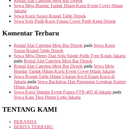
Rental Alat Catering,Meja Bar Depok
Sewa Meja Bundar Taplak Hitam,Kursi Event Cover Hitam
Jakarta
Sewa Kursi Susun,Round Table Depok
Sewa Sofa Putih,Kursi Futura Cover Putih Ketat Depok
Komentar Terbaru
Rental Alat Catering,Meja Bar Depok
pada
Sewa Kursi
Susun,Round Table Depok
Sewa Meja Dirmy Dan Sofa Single Putih Type Kotak Jakarta
pada
Rental Alat Catering,Meja Bar Depok
Rental Alat Catering,Meja Bar Depok
pada
Sewa Meja
Bundar Taplak Hitam,Kursi Event Cover Hitam Jakarta
Sewa Round Table Hitam Ukuran Kecil Enam Kursi di
Jakarta
pada
Sewa Backdrop Dan Panggung Lengkap Karpet
Hitam Jakarta
Sewa Kursi Standar Event Futura FTR-405 di Jakarta
pada
Sewa Kain Tirai Hitam Lotto Jakarta
TENTANG KAMI
BERANDA
BERITA TERBARU