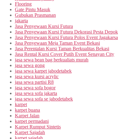
Flooring
Gate Pintu Masuk
Gubukan Prasmanan
jakarta
Jasa Penyewaan Kursi Futura
Jasa Penyewaan Kursi Futura Dekorasi Pesta Depok
Jasa Penyewaan Kursi Futura Polos Event Jagakarsa
Jasa Penyewaan Meja Taman Event Bekasi
Jasa Perentalan Kursi Taman Berkualitas Bekasi
Jasa Rental Kursi Cover Putih Event Senayan City
jasa sewa bean bag berkualiats murah
jasa sewa gong
jasa sewa karpet jabodetabek
jasa sewa kursi acrylic
jasa sewa partisi R8
jasa sewa sofa bogor
jasa sewa sofa jakarta
jasa sewa sofa se jabodetabek
karpet
karpet buana
Karpet Jalan
karpet permadani
Karpet Rumput Sintetis
Karpet Sajadah
karpet sajadah