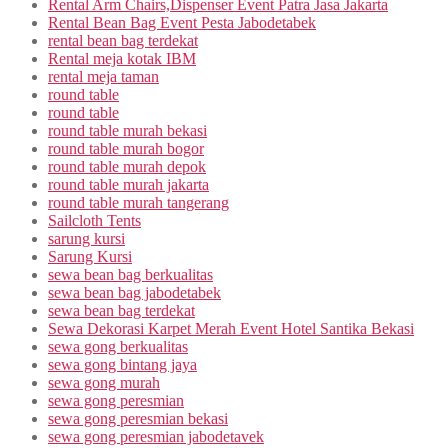
Rental Arm Chairs,Dispenser Event Patra Jasa Jakarta
Rental Bean Bag Event Pesta Jabodetabek
rental bean bag terdekat
Rental meja kotak IBM
rental meja taman
round table
round table
round table murah bekasi
round table murah bogor
round table murah depok
round table murah jakarta
round table murah tangerang
Sailcloth Tents
sarung kursi
Sarung Kursi
sewa bean bag berkualitas
sewa bean bag jabodetabek
sewa bean bag terdekat
Sewa Dekorasi Karpet Merah Event Hotel Santika Bekasi
sewa gong berkualitas
sewa gong bintang jaya
sewa gong murah
sewa gong peresmian
sewa gong peresmian bekasi
sewa gong peresmian jabodetavek