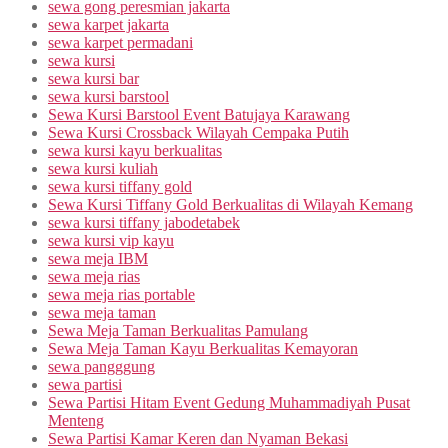
sewa gong peresmian jakarta
sewa karpet jakarta
sewa karpet permadani
sewa kursi
sewa kursi bar
sewa kursi barstool
Sewa Kursi Barstool Event Batujaya Karawang
Sewa Kursi Crossback Wilayah Cempaka Putih
sewa kursi kayu berkualitas
sewa kursi kuliah
sewa kursi tiffany gold
Sewa Kursi Tiffany Gold Berkualitas di Wilayah Kemang
sewa kursi tiffany jabodetabek
sewa kursi vip kayu
sewa meja IBM
sewa meja rias
sewa meja rias portable
sewa meja taman
Sewa Meja Taman Berkualitas Pamulang
Sewa Meja Taman Kayu Berkualitas Kemayoran
sewa pangggung
sewa partisi
Sewa Partisi Hitam Event Gedung Muhammadiyah Pusat
Menteng
Sewa Partisi Kamar Keren dan Nyaman Bekasi