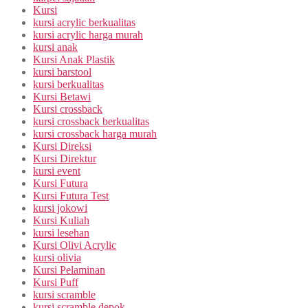
Kursi
kursi acrylic berkualitas
kursi acrylic harga murah
kursi anak
Kursi Anak Plastik
kursi barstool
kursi berkualitas
Kursi Betawi
Kursi crossback
kursi crossback berkualitas
kursi crossback harga murah
Kursi Direksi
Kursi Direktur
kursi event
Kursi Futura
Kursi Futura Test
kursi jokowi
Kursi Kuliah
kursi lesehan
Kursi Olivi Acrylic
kursi olivia
Kursi Pelaminan
Kursi Puff
kursi scramble
kursi scramble depok