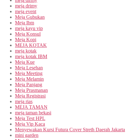
meja dirmy
meja drimy
meja event
Meja Gubukan
Meja Ibm
meja kayu vip
Meja Konsul
Meja Kopi
MEJA KOTAK
meja kotak
meja kotak IBM
Meja Kue
Meja Lesehan
Meja Meeting
Meja Melamin
Meja Panjang
Meja Prasmanan
Meja Registrasi
meja rias
MEJA TAMAN
meja taman bekasi
Meja Test HPL
Meja Vip Kaca
Menyewakan Kursi Futura Cover Streth Daerah Jakarta
mini garden