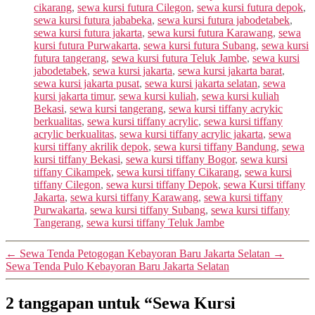
cikarang
,
sewa kursi futura Cilegon
,
sewa kursi futura depok
,
sewa kursi futura jababeka
,
sewa kursi futura jabodetabek
,
sewa kursi futura jakarta
,
sewa kursi futura Karawang
,
sewa
kursi futura Purwakarta
,
sewa kursi futura Subang
,
sewa kursi
futura tangerang
,
sewa kursi futura Teluk Jambe
,
sewa kursi
jabodetabek
,
sewa kursi jakarta
,
sewa kursi jakarta barat
,
sewa kursi jakarta pusat
,
sewa kursi jakarta selatan
,
sewa
kursi jakarta timur
,
sewa kursi kuliah
,
sewa kursi kuliah
Bekasi
,
sewa kursi tangerang
,
sewa kursi tiffany acrykic
berkualitas
,
sewa kursi tiffany acrylic
,
sewa kursi tiffany
acrylic berkualitas
,
sewa kursi tiffany acrylic jakarta
,
sewa
kursi tiffany akrilik depok
,
sewa kursi tiffany Bandung
,
sewa
kursi tiffany Bekasi
,
sewa kursi tiffany Bogor
,
sewa kursi
tiffany Cikampek
,
sewa kursi tiffany Cikarang
,
sewa kursi
tiffany Cilegon
,
sewa kursi tiffany Depok
,
sewa Kursi tiffany
Jakarta
,
sewa kursi tiffany Karawang
,
sewa kursi tiffany
Purwakarta
,
sewa kursi tiffany Subang
,
sewa kursi tiffany
Tangerang
,
sewa kursi tiffany Teluk Jambe
←
Sewa Tenda Petogogan Kebayoran Baru Jakarta Selatan
→
Sewa Tenda Pulo Kebayoran Baru Jakarta Selatan
2 tanggapan untuk “Sewa Kursi