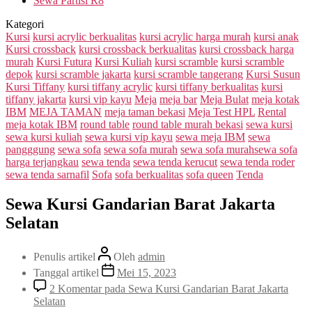
Sewa Partisi R8
Kategori
Kursi
kursi acrylic berkualitas
kursi acrylic harga murah
kursi anak
Kursi crossback
kursi crossback berkualitas
kursi crossback harga
murah
Kursi Futura
Kursi Kuliah
kursi scramble
kursi scramble
depok
kursi scramble jakarta
kursi scramble tangerang
Kursi Susun
Kursi Tiffany
kursi tiffany acrylic
kursi tiffany berkualitas
kursi
tiffany jakarta
kursi vip kayu
Meja
meja bar
Meja Bulat
meja kotak
IBM
MEJA TAMAN
meja taman bekasi
Meja Test HPL
Rental
meja kotak IBM
round table
round table murah bekasi
sewa kursi
sewa kursi kuliah
sewa kursi vip kayu
sewa meja IBM
sewa
pangggung
sewa sofa
sewa sofa murah
sewa sofa murahsewa sofa
harga terjangkau
sewa tenda
sewa tenda kerucut
sewa tenda roder
sewa tenda sarnafil
Sofa
sofa berkualitas
sofa queen
Tenda
Sewa Kursi Gandarian Barat Jakarta
Selatan
Penulis artikel
Oleh
admin
Tanggal artikel
Mei 15, 2023
2 Komentar
pada Sewa Kursi Gandarian Barat Jakarta
Selatan