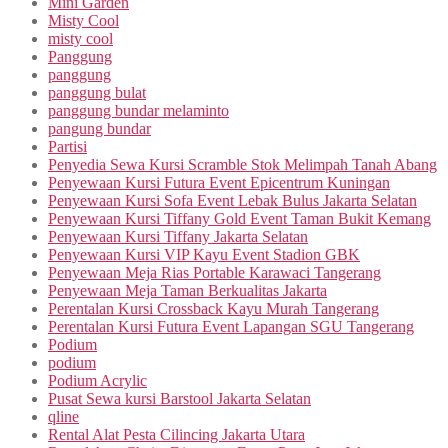
Mini Garden
Misty Cool
misty cool
Panggung
panggung
panggung bulat
panggung bundar melaminto
pangung bundar
Partisi
Penyedia Sewa Kursi Scramble Stok Melimpah Tanah Abang
Penyewaan Kursi Futura Event Epicentrum Kuningan
Penyewaan Kursi Sofa Event Lebak Bulus Jakarta Selatan
Penyewaan Kursi Tiffany Gold Event Taman Bukit Kemang
Penyewaan Kursi Tiffany Jakarta Selatan
Penyewaan Kursi VIP Kayu Event Stadion GBK
Penyewaan Meja Rias Portable Karawaci Tangerang
Penyewaan Meja Taman Berkualitas Jakarta
Perentalan Kursi Crossback Kayu Murah Tangerang
Perentalan Kursi Futura Event Lapangan SGU Tangerang
Podium
podium
Podium Acrylic
Pusat Sewa kursi Barstool Jakarta Selatan
qline
Rental Alat Pesta Cilincing Jakarta Utara