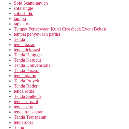
Sofa Scandinavian
sofa single
sofa studio
tangga
taplak meja
Tempat Penyewaan Kursi Crossback Event Bekasi
tempat penyewaan partisi
Tenda
tenda bazar
tenda dekorasi
Tenda Hanggar
Tenda Kerucut
Tenda Konvensional
Tenda Parasol
tenda plafon
Tenda Proyek
Tenda Roder
tenda roder
Tenda Sailtents
tenda sarnafil
tenda serut
tenda transparan
Tenda Transparan
tendaroder
Tiang