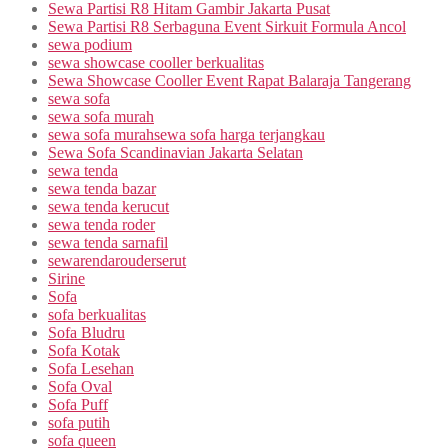
Sewa Partisi R8 Hitam Gambir Jakarta Pusat
Sewa Partisi R8 Serbaguna Event Sirkuit Formula Ancol
sewa podium
sewa showcase cooller berkualitas
Sewa Showcase Cooller Event Rapat Balaraja Tangerang
sewa sofa
sewa sofa murah
sewa sofa murahsewa sofa harga terjangkau
Sewa Sofa Scandinavian Jakarta Selatan
sewa tenda
sewa tenda bazar
sewa tenda kerucut
sewa tenda roder
sewa tenda sarnafil
sewarendarouderserut
Sirine
Sofa
sofa berkualitas
Sofa Bludru
Sofa Kotak
Sofa Lesehan
Sofa Oval
Sofa Puff
sofa putih
sofa queen