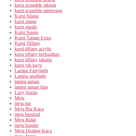
kursi scramble jakarta
kursi scramble tangerang
Kursi Silang
kursi silang
kursi stanlis
Kursi Susun
Kursi Taman Extra
Kursi Tiffany
kursi tiffany acrylic
kursi tiffany berkualitas
kursi tiffany jakarta
kursi vip kayu
Lampu Fairylight
Lampu spotlight
lampu taman
lampu taman hias
Lazy Suzan
Meja
meja bar
Meja Bar Kaca
meja barstool
Meja Bulat
meja bundar
Meja Dealing Kaca