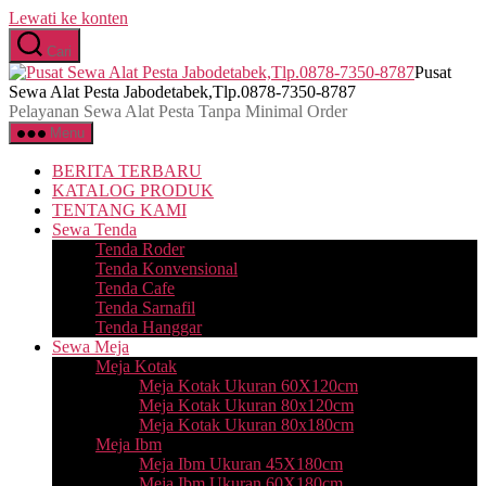
Lewati ke konten
Cari
Pusat
Sewa Alat Pesta Jabodetabek,Tlp.0878-7350-8787
Pelayanan Sewa Alat Pesta Tanpa Minimal Order
Menu
BERITA TERBARU
KATALOG PRODUK
TENTANG KAMI
Sewa Tenda
Tenda Roder
Tenda Konvensional
Tenda Cafe
Tenda Sarnafil
Tenda Hanggar
Sewa Meja
Meja Kotak
Meja Kotak Ukuran 60X120cm
Meja Kotak Ukuran 80x120cm
Meja Kotak Ukuran 80x180cm
Meja Ibm
Meja Ibm Ukuran 45X180cm
Meja Ibm Ukuran 60X180cm