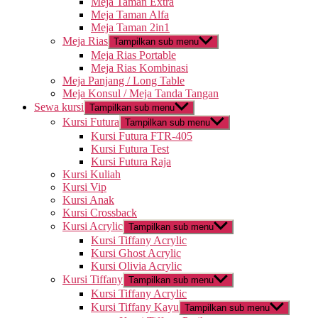
Meja Taman Extra
Meja Taman Alfa
Meja Taman 2in1
Meja Rias
Tampilkan sub menu
Meja Rias Portable
Meja Rias Kombinasi
Meja Panjang / Long Table
Meja Konsul / Meja Tanda Tangan
Sewa kursi
Tampilkan sub menu
Kursi Futura
Tampilkan sub menu
Kursi Futura FTR-405
Kursi Futura Test
Kursi Futura Raja
Kursi Kuliah
Kursi Vip
Kursi Anak
Kursi Crossback
Kursi Acrylic
Tampilkan sub menu
Kursi Tiffany Acrylic
Kursi Ghost Acrylic
Kursi Olivia Acrylic
Kursi Tiffany
Tampilkan sub menu
Kursi Tiffany Acrylic
Kursi Tiffany Kayu
Tampilkan sub menu