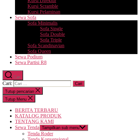
Kursi Direktur
Kursi Scramble
Kursi Pelaminan
Sewa Sofa
Sofa Minimalis
Sofa Single
Sofa Double
Sofa Triple
Sofa Scandinavian
Sofa Queen
Sewa Podium
Sewa Partisi R8
Cari
Cari:
Tutup pencarian
Tutup Menu
BERITA TERBARU
KATALOG PRODUK
TENTANG KAMI
Sewa Tenda
Tampilkan sub menu
Tenda Roder
Tenda Konvensional