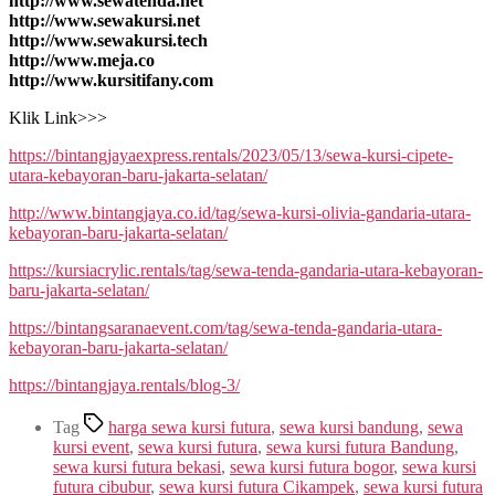
http://www.sewatenda.net
http://www.sewakursi.net
http://www.sewakursi.tech
http://www.meja.co
http://www.kursitifany.com
Klik Link>>>
https://bintangjayaexpress.rentals/2023/05/13/sewa-kursi-cipete-
utara-kebayoran-baru-jakarta-selatan/
http://www.bintangjaya.co.id/tag/sewa-kursi-olivia-gandaria-utara-
kebayoran-baru-jakarta-selatan/
https://kursiacrylic.rentals/tag/sewa-tenda-gandaria-utara-kebayoran-
baru-jakarta-selatan/
https://bintangsaranaevent.com/tag/sewa-tenda-gandaria-utara-
kebayoran-baru-jakarta-selatan/
https://bintangjaya.rentals/blog-3/
Tag
harga sewa kursi futura
,
sewa kursi bandung
,
sewa
kursi event
,
sewa kursi futura
,
sewa kursi futura Bandung
,
sewa kursi futura bekasi
,
sewa kursi futura bogor
,
sewa kursi
futura cibubur
,
sewa kursi futura Cikampek
,
sewa kursi futura