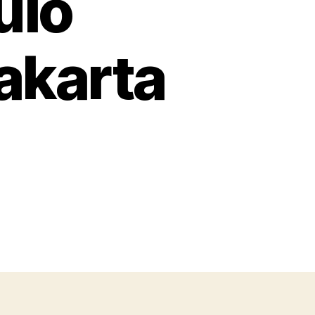
ulo
akarta
da
wa
nda
lo
bayoran
ru
karta