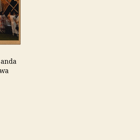
 anda
ewa