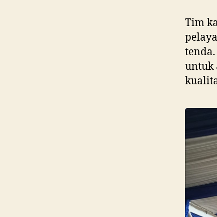
Tim k
pelay
tenda.
untuk 
kualit