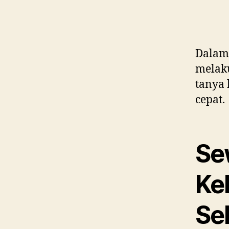
Dalam 
melak
tanya
cepat.
Se
Ke
Se