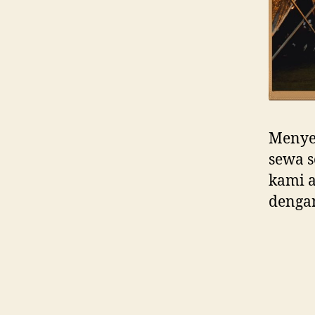
Menye
sewa s
kami 
dengan