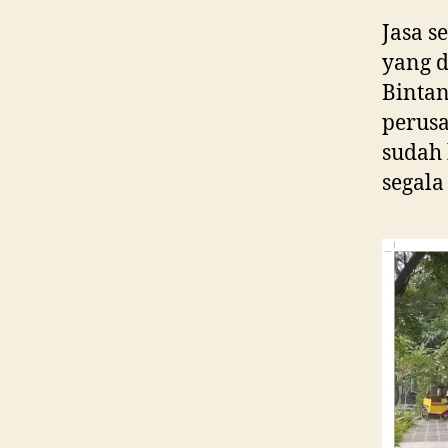
Jasa s
yang d
Bintan
perusa
sudah
segala