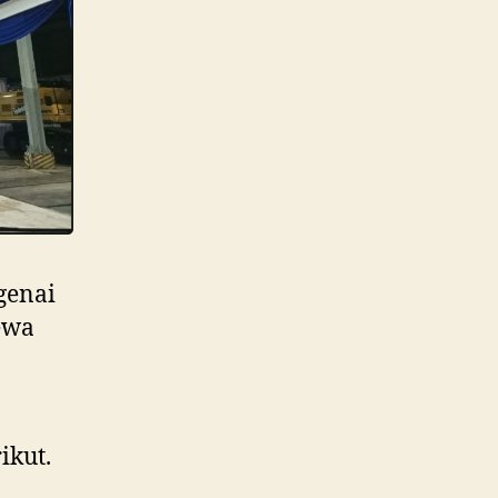
genai
sewa
ikut.