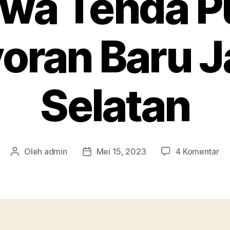
wa Tenda P
oran Baru J
Selatan
pa
Oleh
admin
Mei 15, 2023
4 Komentar
Penulis
Tanggal
Se
artikel
artikel
Te
Pu
Ke
Ba
Ja