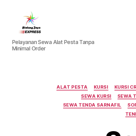
Pusat
Pelayanan Sewa Alat Pesta Tanpa
Sewa
Minimal Order
Alat
Pesta
Jabodetabek,Tlp.0878-
7350-
8787
ALAT PESTA
KURSI
KURSI 
SEWA KURSI
SEWA 
SEWA TENDA SARNAFIL
SO
TEN