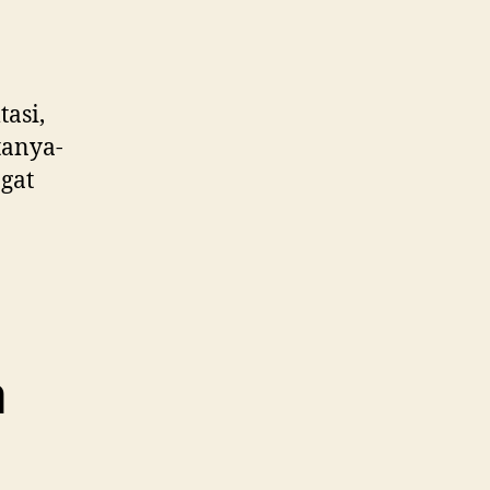
asi,
tanya-
gat
a