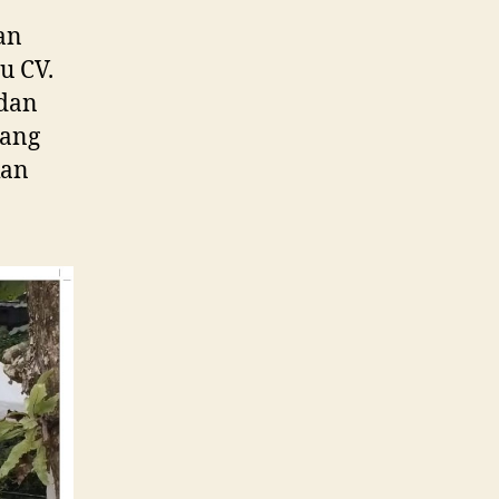
latan
an
u CV.
 dan
yang
kan