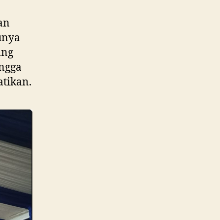
an
unya
ing
ingga
atikan.