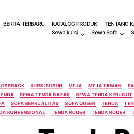
BERITA TERBARU
KATALOG PRODUK
TENTANG K
Sewa kursi
Sewa Sofa
S
Kategori
CROSSBACK
KURSI SUSUN
MEJA
MEJA TAMAN
PA
TENDA
SEWA TENDA BAZAR
SEWA TENDA KERUCUT
FA
SOFA BERKUALITAS
SOFA QUEEN
TENDA
TEN
DA KONVENSIONAL
TENDA RODER
TENDA RODER