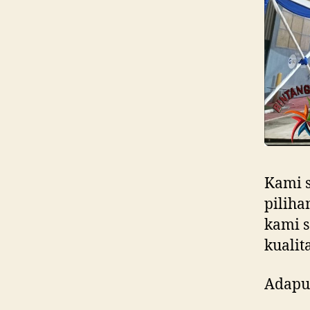
Kami s
piliha
kami 
kualit
Adapun