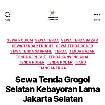
Cari
Menu
Pusat
Sewa
Alat
Pesta
Kategori
SEWA PODIUM
SEWA TENDA
SEWA TENDA BAZAR
Jabodetabek,Tlp.0878-
SEWA TENDA KERUCUT
SEWA TENDA RODER
7350-
SEWA TENDA SARNAFIL
TENDA
TENDA BAZAR
8787
TENDA KERUCUT
TENDA KONVENSIONAL
TENDA RODER
TENDA RODER
TIANG
TIANG ANTRIAN
Sewa Tenda Grogol
Selatan Kebayoran Lama
Jakarta Selatan