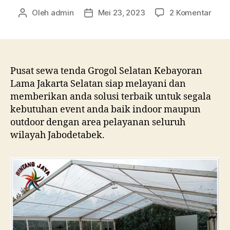
pada
Oleh
admin
Mei 23, 2023
2 Komentar
Penulis
Tanggal
Sew
artikel
artikel
Tend
Grog
Sela
Keba
Pusat sewa tenda Grogol Selatan Kebayoran
Lam
Lama Jakarta Selatan siap melayani dan
Jaka
memberikan anda solusi terbaik untuk segala
Sela
kebutuhan event anda baik indoor maupun
outdoor dengan area pelayanan seluruh
wilayah Jabodetabek.