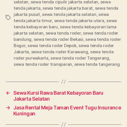
selatan
,
sewa tenda cipulir jakarta selatan
,
sewa
tenda jakarta
,
sewa tenda jakarta barat
,
sewa tenda
jakarta pusat
,
sewa tenda jakarta selatan
,
sewa
Tag
tenda jakarta timur
,
sewa tenda jakarta utara
,
sewa
tenda kebayoran baru
,
sewa tenda kebayoran lama
jakarta selatan
,
sewa tenda roder
,
sewa tenda roder
bandung
,
sewa tenda roder Bekasi
,
sewa tenda roder
Bogor
,
sewa tenda roder Depok
,
sewa tenda roder
Jakarta
,
sewa tenda roder Karawang
,
sewa tenda
roder purwakarta
,
sewa tenda roder Tangerang
,
sewa tenda roder transparan
,
sewa tenda tangerang
←
Sewa Kursi Rawa Barat Kebayoran Baru
Jakarta Selatan
→
Jasa Rental Meja Taman Event Tugu Insurance
Kuningan