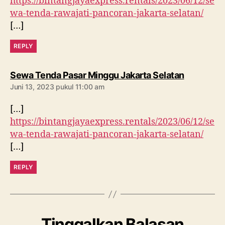
https://bintangjayaexpress.rentals/2023/06/12/se
wa-tenda-rawajati-pancoran-jakarta-selatan/
[…]
REPLY
berkomen
Sewa Tenda Pasar Minggu Jakarta Selatan
Juni 13, 2023 pukul 11:00 am
[…]
https://bintangjayaexpress.rentals/2023/06/12/se
wa-tenda-rawajati-pancoran-jakarta-selatan/
[…]
REPLY
Tinggalkan Balasan