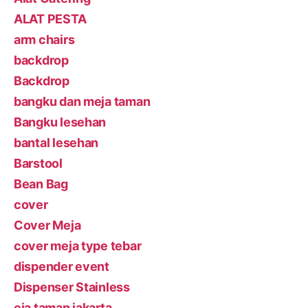
ALAT PESTA
arm chairs
backdrop
Backdrop
bangku dan meja taman
Bangku lesehan
bantal lesehan
Barstool
Bean Bag
cover
Cover Meja
cover meja type tebar
dispender event
Dispenser Stainless
eja taman jakarta