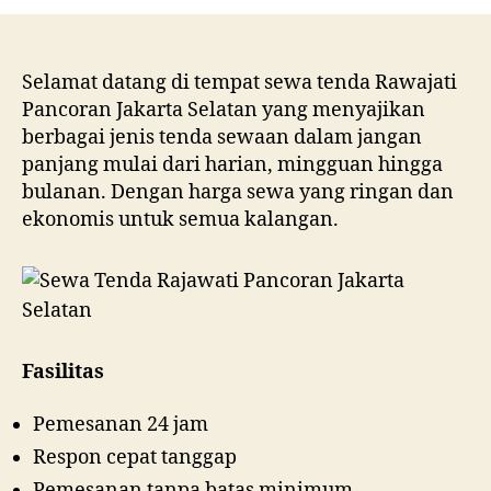
Tend
Rawaj
Panc
Jakar
Selamat datang di tempat sewa tenda Rawajati
Sela
Pancoran Jakarta Selatan yang menyajikan
berbagai jenis tenda sewaan dalam jangan
panjang mulai dari harian, mingguan hingga
bulanan. Dengan harga sewa yang ringan dan
ekonomis untuk semua kalangan.
Fasilitas
Pemesanan 24 jam
Respon cepat tanggap
Pemesanan tanpa batas minimum