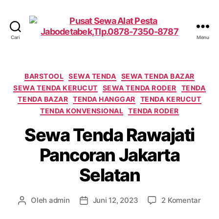
Cari
Menu
Pusat
Sewa
Alat
Pesta
Kategori
BARSTOOL
SEWA TENDA
SEWA TENDA BAZAR
Jabodetabek,Tlp.0878-
SEWA TENDA KERUCUT
SEWA TENDA RODER
TENDA
7350-
TENDA BAZAR
TENDA HANGGAR
TENDA KERUCUT
8787
TENDA KONVENSIONAL
TENDA RODER
Sewa Tenda Rawajati
Pancoran Jakarta
Selatan
pada
Oleh
admin
Juni 12, 2023
2 Komentar
Penulis
Tanggal
Sew
artikel
artikel