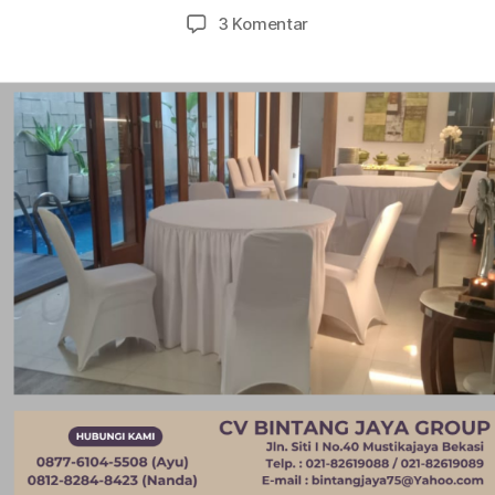
artikel
artikel
pada
3 Komentar
SEWA
MEJA
DAN
KURSI
SET
ALAT
CATERING
DENGAN
MISTY
COOL
BINTARO
JAKARTA
SELATAN