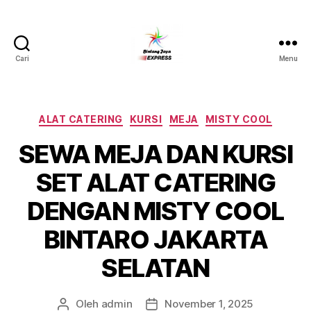
Cari
Menu
Pusat
Sewa
Alat
Pesta
Kategori
ALAT CATERING
KURSI
MEJA
MISTY COOL
Jabodetabek,Tlp.0878-
SEWA MEJA DAN KURSI
7350-
8787
SET ALAT CATERING
DENGAN MISTY COOL
BINTARO JAKARTA
SELATAN
Oleh
admin
November 1, 2025
Penulis
Tanggal