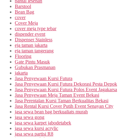
bantal lesehan
Barstool
Bean Bag
cover
Cover Meja
cover meja type tebar
dispender event
Dispenser Stainless
eja taman jakarta
eja taman tangerang
Flooring
Gate Pintu Masuk
Gubukan Prasmanan
jakarta
Jasa Penyewaan Kursi Futura
Jasa Penyewaan Kursi Futura Dekorasi Pesta Depok
Jasa Penyewaan Kursi Futura Polos Event Jagakarsa
Jasa Penyewaan Meja Taman Event Bekasi
Jasa Perentalan Kursi Taman Berkualitas Bekasi
Jasa Rental Kursi Cover Putih Event Senayan City
jasa sewa bean bag berkualiats murah
jasa sewa gong
jasa sewa karpet jabodetabek
jasa sewa kursi acrylic
jasa sewa partisi R8