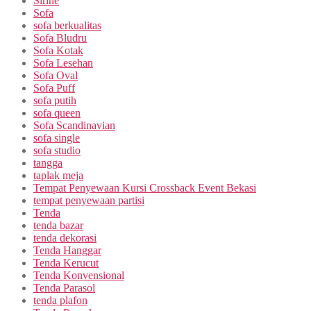
Sirine
Sofa
sofa berkualitas
Sofa Bludru
Sofa Kotak
Sofa Lesehan
Sofa Oval
Sofa Puff
sofa putih
sofa queen
Sofa Scandinavian
sofa single
sofa studio
tangga
taplak meja
Tempat Penyewaan Kursi Crossback Event Bekasi
tempat penyewaan partisi
Tenda
tenda bazar
tenda dekorasi
Tenda Hanggar
Tenda Kerucut
Tenda Konvensional
Tenda Parasol
tenda plafon