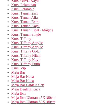
Kursi Olivia Kayu
Kursi Pelaminan
Kursi Scramble
Kursi Taman 2in1
Kursi Taman Alfa
Kursi Taman Extra
Kursi Taman Kayu
Kursi Taman Lipat {Magic}
Kursi Taman Single
Kursi Tiffany
Kursi Tiffany Acrylic
Kursi Tiffany Acrylic
Kursi Tiffany Gold
Kursi Tiffany Hitam
Kursi Tiffany Kayu
Kursi Tiffany Putih
Kursi Vip
Meja Bar
Meja Bar Kaca
Meja Bar Kaca
Meja Bar Lapis Kalep
Meja Dealing Kaca
Meja Ibm
Meja Ibm Ukuran 45X180cm
Meja Ibm Ukuran 60X180cm