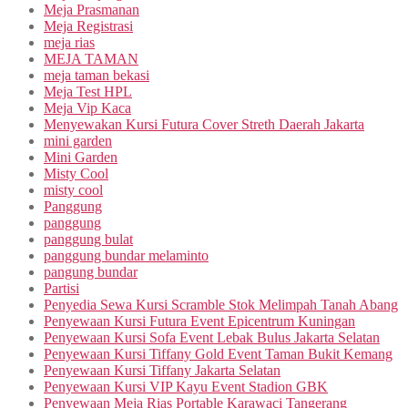
Meja Prasmanan
Meja Registrasi
meja rias
MEJA TAMAN
meja taman bekasi
Meja Test HPL
Meja Vip Kaca
Menyewakan Kursi Futura Cover Streth Daerah Jakarta
mini garden
Mini Garden
Misty Cool
misty cool
Panggung
panggung
panggung bulat
panggung bundar melaminto
pangung bundar
Partisi
Penyedia Sewa Kursi Scramble Stok Melimpah Tanah Abang
Penyewaan Kursi Futura Event Epicentrum Kuningan
Penyewaan Kursi Sofa Event Lebak Bulus Jakarta Selatan
Penyewaan Kursi Tiffany Gold Event Taman Bukit Kemang
Penyewaan Kursi Tiffany Jakarta Selatan
Penyewaan Kursi VIP Kayu Event Stadion GBK
Penyewaan Meja Rias Portable Karawaci Tangerang