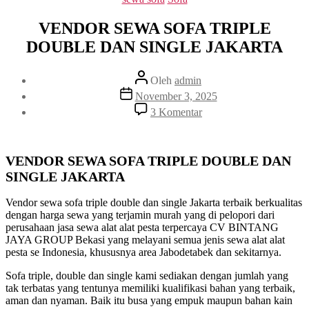
VENDOR SEWA SOFA TRIPLE
DOUBLE DAN SINGLE JAKARTA
Penulis
Oleh
admin
artikel
Tanggal
November 3, 2025
artikel
pada
3 Komentar
VENDOR
SEWA
SOFA
TRIPLE
VENDOR SEWA SOFA TRIPLE DOUBLE DAN
DOUBLE
SINGLE JAKARTA
DAN
SINGLE
Vendor sewa sofa triple double dan single Jakarta terbaik berkualitas
JAKARTA
dengan harga sewa yang terjamin murah yang di pelopori dari
perusahaan jasa sewa alat alat pesta terpercaya CV BINTANG
JAYA GROUP Bekasi yang melayani semua jenis sewa alat alat
pesta se Indonesia, khususnya area Jabodetabek dan sekitarnya.
Sofa triple, double dan single kami sediakan dengan jumlah yang
tak terbatas yang tentunya memiliki kualifikasi bahan yang terbaik,
aman dan nyaman. Baik itu busa yang empuk maupun bahan kain