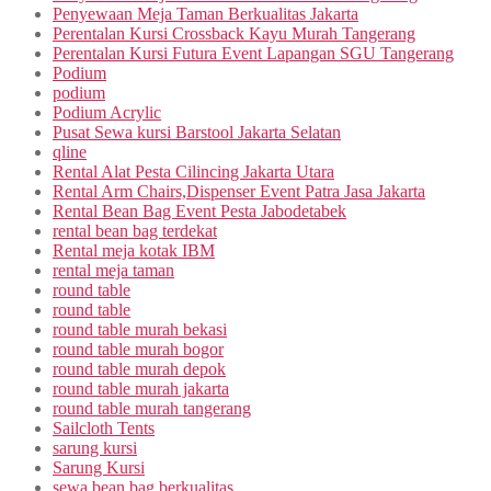
Penyewaan Meja Taman Berkualitas Jakarta
Perentalan Kursi Crossback Kayu Murah Tangerang
Perentalan Kursi Futura Event Lapangan SGU Tangerang
Podium
podium
Podium Acrylic
Pusat Sewa kursi Barstool Jakarta Selatan
qline
Rental Alat Pesta Cilincing Jakarta Utara
Rental Arm Chairs,Dispenser Event Patra Jasa Jakarta
Rental Bean Bag Event Pesta Jabodetabek
rental bean bag terdekat
Rental meja kotak IBM
rental meja taman
round table
round table
round table murah bekasi
round table murah bogor
round table murah depok
round table murah jakarta
round table murah tangerang
Sailcloth Tents
sarung kursi
Sarung Kursi
sewa bean bag berkualitas