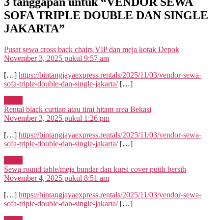
3 tanggapan untuk “VENDOR SEWA
SOFA TRIPLE DOUBLE DAN SINGLE
JAKARTA”
berkomentar:
Pusat sewa cross back chairs VIP dan meja kotak Depok
November 3, 2025 pukul 9:57 am
[…]
https://bintangjayaexpress.rentals/2025/11/03/vendor-sewa-
sofa-triple-double-dan-single-jakarta/
[…]
Reply
berkomentar:
Rental black curtian atau tirai hitam area Bekasi
November 3, 2025 pukul 1:26 pm
[…]
https://bintangjayaexpress.rentals/2025/11/03/vendor-sewa-
sofa-triple-double-dan-single-jakarta/
[…]
Reply
berkomenta
Sewa round table/meja bundar dan kursi cover putih bersih
November 4, 2025 pukul 8:51 am
[…]
https://bintangjayaexpress.rentals/2025/11/03/vendor-sewa-
sofa-triple-double-dan-single-jakarta/
[…]