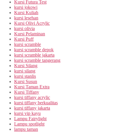
Kursi Futura Test
kursi jokowi
Kursi Kuliah
kursi lesehan
Kursi Olivi Acrylic
kursi olivia
Kursi Pelaminan
Kursi Puff
kursi scramble
kursi scramble depok
kursi scramble jakarta
kursi scramble tangerang
Kursi Silang
kursi silang
kursi stanlis
Kursi Susun
Kursi Taman Extra
Kursi Tiffany
kursi tiffany acrylic
kursi tiffany berkualitas
kursi tiffany jakarta
kursi vip kayu
Lampu Fairylight
Lampu spotlight
lampu taman