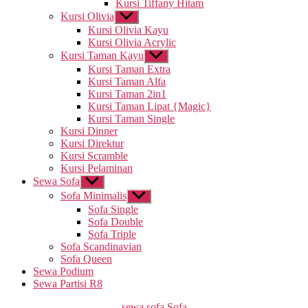
Kursi Tiffany Hitam
Kursi Olivia
Tampilkan
sub
Kursi Olivia Kayu
menu
Kursi Olivia Acrylic
Kursi Taman Kayu
Tampilkan
sub
Kursi Taman Extra
menu
Kursi Taman Alfa
Kursi Taman 2in1
Kursi Taman Lipat {Magic}
Kursi Taman Single
Kursi Dinner
Kursi Direktur
Kursi Scramble
Kursi Pelaminan
Sewa Sofa
Tampilkan
sub
Sofa Minimalis
Tampilkan
menu
sub
Sofa Single
menu
Sofa Double
Sofa Triple
Sofa Scandinavian
Sofa Queen
Sewa Podium
Sewa Partisi R8
Kategori
sewa sofa
Sofa