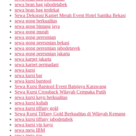
sewa bean bag jabodetabek
sewa bean bag terdekat
Sewa Dekorasi Karpet Merah Event Hotel Santika Bekasi
sewa gong berkualitas
sewa gong bintang jaya
sewa gong murah
sewa gong peresmian
sewa gong peresmian bekasi
sewa gong peresmian jabodetavek
sewa gong peresmian jakarta
sewa karpet jakarta
sewa karpet permadani
sewa kursi
sewa kursi bar
sewa kursi barstool
Sewa Kursi Barstool Event Batujaya Karawang
Sewa Kursi Crossback Wilayah Cempaka Putih
sewa kursi kayu berkualitas
sewa kursi kuliah
sewa kursi tiffany gold
Sewa Kursi Tiffany Gold Berkualitas di Wilayah Kemang
sewa kursi tiffany jabodetabek
sewa kursi vip kayu
sewa meja IBM
sewa meja rias