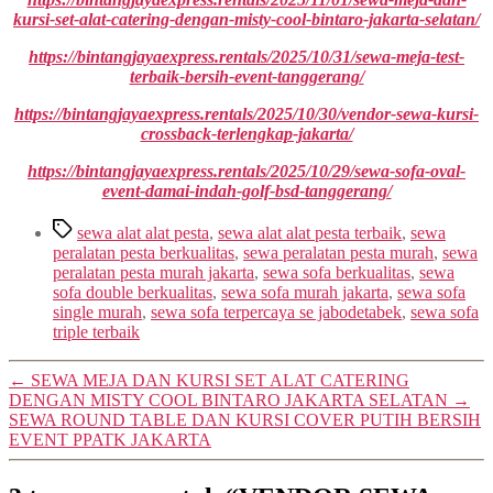
kursi-set-alat-catering-dengan-misty-cool-bintaro-jakarta-selatan/
https://bintangjayaexpress.rentals/2025/10/31/sewa-meja-test-
terbaik-bersih-event-tanggerang/
https://bintangjayaexpress.rentals/2025/10/30/vendor-sewa-kursi-
crossback-terlengkap-jakarta/
https://bintangjayaexpress.rentals/2025/10/29/sewa-sofa-oval-
event-damai-indah-golf-bsd-tanggerang/
Tag
sewa alat alat pesta
,
sewa alat alat pesta terbaik
,
sewa
peralatan pesta berkualitas
,
sewa peralatan pesta murah
,
sewa
peralatan pesta murah jakarta
,
sewa sofa berkualitas
,
sewa
sofa double berkualitas
,
sewa sofa murah jakarta
,
sewa sofa
single murah
,
sewa sofa terpercaya se jabodetabek
,
sewa sofa
triple terbaik
←
SEWA MEJA DAN KURSI SET ALAT CATERING
DENGAN MISTY COOL BINTARO JAKARTA SELATAN
→
SEWA ROUND TABLE DAN KURSI COVER PUTIH BERSIH
EVENT PPATK JAKARTA