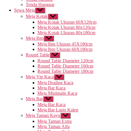
Tenda Hanggar
Sewa Meja
Tampilkan
sub
Meja Kotak
Tampilkan
menu
sub
Meja Kotak Ukuran 60X120cm
menu
Meja Kotak Ukuran 80x120cm
Meja Kotak Ukuran 80x180cm
Meja Ibm
Tampilkan
sub
Meja Ibm Ukuran 45X180cm
menu
Meja Ibm Ukuran 60X180cm
Round Table
Tampilkan
sub
Round Table Diameter 120cm
menu
Round Table Diameter 160cm
Round Table Diameter 180cm
Meja Vip Kaca
Tampilkan
sub
Meja Dealing Kaca
menu
Meja Bar Kaca
Meja Minimalis Kaca
Meja Bar
Tampilkan
sub
Meja Bar Kaca
menu
Meja Bar Lapis Kalep
Meja Taman Kayu
Tampilkan
sub
Meja Taman Extra
menu
Meja Taman Alfa