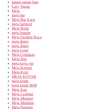
lampu taman hias
Lazy Suzan
Meja
meja bar
Meja Bar Kaca
meja barstool
Meja Bulat
meja bundar
Meja Dealing Kaca
meja dirmy
meja drimy
meja event
Meja Gubukan
Meja Ibm
meja kayu vip
Meja Konsul
Meja Kopi
MEJA KOTAK
meja kotak
meja kotak IBM
Meja Kue
Meja Lesehan
Meja Meeting
Meja Melamin
Meja Panjang