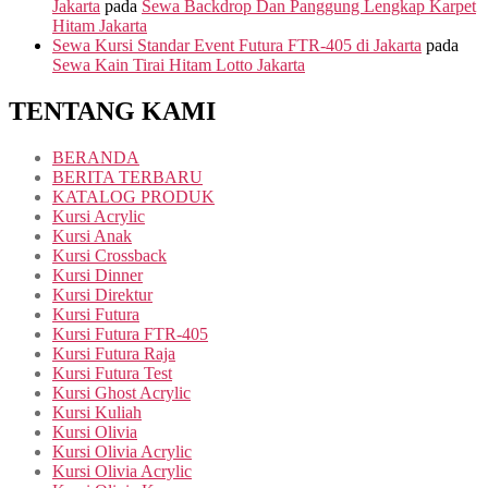
Jakarta
pada
Sewa Backdrop Dan Panggung Lengkap Karpet
Hitam Jakarta
Sewa Kursi Standar Event Futura FTR-405 di Jakarta
pada
Sewa Kain Tirai Hitam Lotto Jakarta
TENTANG KAMI
BERANDA
BERITA TERBARU
KATALOG PRODUK
Kursi Acrylic
Kursi Anak
Kursi Crossback
Kursi Dinner
Kursi Direktur
Kursi Futura
Kursi Futura FTR-405
Kursi Futura Raja
Kursi Futura Test
Kursi Ghost Acrylic
Kursi Kuliah
Kursi Olivia
Kursi Olivia Acrylic
Kursi Olivia Acrylic