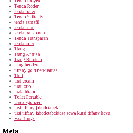
Tenda Proyek
Tenda Roder
tenda roder
Tenda Sailtents
tenda sarnafil
tenda serut
tenda transparan
Tenda Transparan
tendaroder
Tiang
Tiang Antrian
Tiang Bendera
tiang bendera
tiffany gold berkualitas
Tirai
tirai cream
tirai lotto
tiraia hitam
Toilet Portable
Uncategorized
ursi tiffany jabodetabek
ursi tiffany jabodetabekjasa sewa kursi tiffany kayu
Vas Bunga
Meta