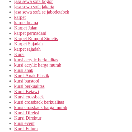
jasa sewa sofa bogor
jasa sewa sofa jakarta
jasa sewa sofa se jabodetabek
karpet
karpet buana
Karpet Jalan
karpet permadani
Karpet Rumput Sintetis
Karpet Sajadah
karpet sajadah
Kursi
kursi acrylic berkualitas
kursi acrylic harga murah
kursi anak
Kursi Anak Plastik
kursi barstool
kursi berkualitas
Kursi Betawi
Kursi crossback
kursi crossback berkualitas
kursi crossback harga murah
Kursi Direksi
Kursi Direktur
kursi event
Kursi Futura