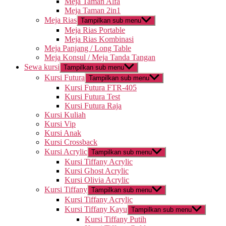
Meja Taman Alfa
Meja Taman 2in1
Meja Rias
Tampilkan sub menu
Meja Rias Portable
Meja Rias Kombinasi
Meja Panjang / Long Table
Meja Konsul / Meja Tanda Tangan
Sewa kursi
Tampilkan sub menu
Kursi Futura
Tampilkan sub menu
Kursi Futura FTR-405
Kursi Futura Test
Kursi Futura Raja
Kursi Kuliah
Kursi Vip
Kursi Anak
Kursi Crossback
Kursi Acrylic
Tampilkan sub menu
Kursi Tiffany Acrylic
Kursi Ghost Acrylic
Kursi Olivia Acrylic
Kursi Tiffany
Tampilkan sub menu
Kursi Tiffany Acrylic
Kursi Tiffany Kayu
Tampilkan sub menu
Kursi Tiffany Putih