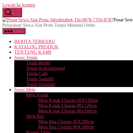
Lewati ke konten
Cari
Pusat Sew
Pelayanan Sewa Alat Pesta Tanpa Minimal Order
Menu
BERITA TERBARU
KATALOG PRODUK
TENTANG KAMI
Sewa Tenda
Tenda Roder
Tenda Konvensional
Tenda Cafe
Tenda Sarnafil
Tenda Hanggar
Sewa Meja
Meja Kotak
Meja Kotak Ukuran 60X120cm
Meja Kotak Ukuran 80x120cm
Meja Kotak Ukuran 80x180cm
Meja Ibm
Meja Ibm Ukuran 45X180cm
Meja Ibm Ukuran 60X180cm
Round Table