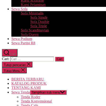
Kursi Scramble
Kursi Pelaminan
Sewa Sofa
Sofa Minimalis
Sofa Single
Sofa Double
Sofa Triple
Sofa Scandinavian
Sofa Queen
Sewa Podium
Sewa Partisi R8
Cari
Cari:
Tutup pencarian
Tutup Menu
BERITA TERBARU
KATALOG PRODUK
TENTANG KAMI
Sewa Tenda
Tampilkan sub menu
Tenda Roder
Tenda Konvensional
Tenda Cafe