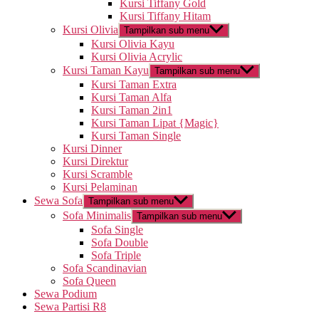
Kursi Tiffany Gold
Kursi Tiffany Hitam
Kursi Olivia
Tampilkan sub menu
Kursi Olivia Kayu
Kursi Olivia Acrylic
Kursi Taman Kayu
Tampilkan sub menu
Kursi Taman Extra
Kursi Taman Alfa
Kursi Taman 2in1
Kursi Taman Lipat {Magic}
Kursi Taman Single
Kursi Dinner
Kursi Direktur
Kursi Scramble
Kursi Pelaminan
Sewa Sofa
Tampilkan sub menu
Sofa Minimalis
Tampilkan sub menu
Sofa Single
Sofa Double
Sofa Triple
Sofa Scandinavian
Sofa Queen
Sewa Podium
Sewa Partisi R8