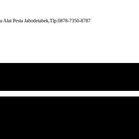
a Alat Pesta Jabodetabek,Tlp.0878-7350-8787