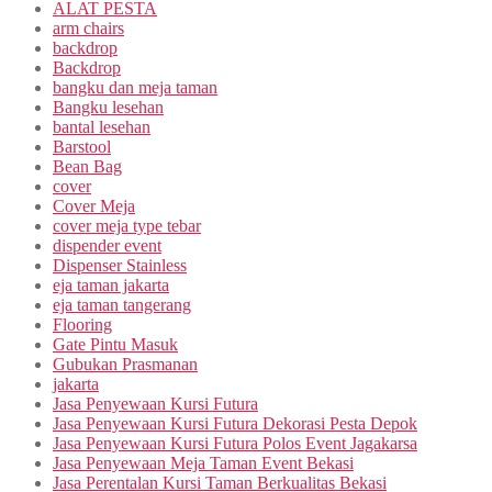
ALAT PESTA
arm chairs
backdrop
Backdrop
bangku dan meja taman
Bangku lesehan
bantal lesehan
Barstool
Bean Bag
cover
Cover Meja
cover meja type tebar
dispender event
Dispenser Stainless
eja taman jakarta
eja taman tangerang
Flooring
Gate Pintu Masuk
Gubukan Prasmanan
jakarta
Jasa Penyewaan Kursi Futura
Jasa Penyewaan Kursi Futura Dekorasi Pesta Depok
Jasa Penyewaan Kursi Futura Polos Event Jagakarsa
Jasa Penyewaan Meja Taman Event Bekasi
Jasa Perentalan Kursi Taman Berkualitas Bekasi