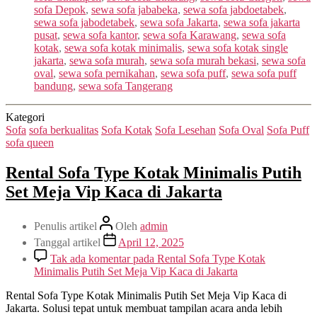
sofa Depok
,
sewa sofa jababeka
,
sewa sofa jabdoetabek
,
sewa sofa jabodetabek
,
sewa sofa Jakarta
,
sewa sofa jakarta
pusat
,
sewa sofa kantor
,
sewa sofa Karawang
,
sewa sofa
kotak
,
sewa sofa kotak minimalis
,
sewa sofa kotak single
jakarta
,
sewa sofa murah
,
sewa sofa murah bekasi
,
sewa sofa
oval
,
sewa sofa pernikahan
,
sewa sofa puff
,
sewa sofa puff
bandung
,
sewa sofa Tangerang
Kategori
Sofa
sofa berkualitas
Sofa Kotak
Sofa Lesehan
Sofa Oval
Sofa Puff
sofa queen
Rental Sofa Type Kotak Minimalis Putih
Set Meja Vip Kaca di Jakarta
Penulis artikel
Oleh
admin
Tanggal artikel
April 12, 2025
Tak ada komentar
pada Rental Sofa Type Kotak
Minimalis Putih Set Meja Vip Kaca di Jakarta
Rental Sofa Type Kotak Minimalis Putih Set Meja Vip Kaca di
Jakarta. Solusi tepat untuk membuat tampilan acara anda lebih