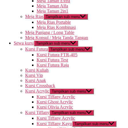
Meja Taman Extra
Meja Taman Alfa
Meja Taman 2in1
Meja Rias
Tampilkan sub menu
Meja Rias Portable
Meja Rias Kombinasi
Meja Panjang / Long Table
Meja Konsul / Meja Tanda Tangan
Sewa kursi
Tampilkan sub menu
Kursi Futura
Tampilkan sub menu
Kursi Futura FTR-405
Kursi Futura Test
Kursi Futura Raja
Kursi Kuliah
Kursi Vip
Kursi Anak
Kursi Crossback
Kursi Acrylic
Tampilkan sub menu
Kursi Tiffany Acrylic
Kursi Ghost Acrylic
Kursi Olivia Acrylic
Kursi Tiffany
Tampilkan sub menu
Kursi Tiffany Acrylic
Kursi Tiffany Kayu
Tampilkan sub menu