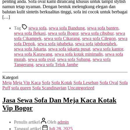
penting anda. Sofa oval kami dirancang khusus untuk tampil stylish
namun tetap nyaman. Dengan bentuk melengkung elegan dan
balutan kulit sintetis berkualitas tinggi, sofa ini cocok untuk berbagai
[…]
Tag
sewa sofa
,
sewa sofa Bandung
,
sewa sofa banten
,
sewa sofa Bekasi
,
sewa sofa Bogor
,
sewa sofa cibubur
,
sewa
sofa Cikampek
,
sewa sofa Cikarang
,
sewa sofa Cilegon
,
sewa
sofa Depok
,
sewa sofa jababeka
,
sewa sofa jabdoetabek
,
sewa sofa Jakarta
,
sewa sofa jakarta pusat
,
sewa sofa kantor
,
sewa sofa Karawang
,
sewa sofa kotak minimalis
,
sewa sofa
murah
,
sewa sofa oval
,
sewa sofa Subang
,
sewa sofa
Tangerang
,
sewa sofa Teluk Jambe
Kategori
Meja
Meja Vip Kaca
Sofa
Sofa Kotak
Sofa Lesehan
Sofa Oval
Sofa
Puff
sofa queen
Sofa Scandinavian
Uncategorized
Jasa Sewa Sofa Dan Meja Kaca Kotak
Vip Bogor
Penulis artikel
Oleh
admin
Tanggal artikel
Juli 28, 2025