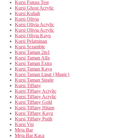
Kursi Futura Test
Kursi Ghost Acrylic
Kursi Kuliah
Kursi Olivia
Kursi Olivia Acrylic
Kursi Olivia Acrylic
Kursi Olivia Kayu
Kursi Pelaminan
Kursi Scramble
Kursi Taman 2in1
Kursi Taman Alfa
Kursi Taman Extra
Kursi Taman Kayu
Kursi Taman Lipat {Magic}
Kursi Taman Single
Kursi Tiffany
Kursi Tiffany Acrylic
Kursi Tiffany Acrylic
Kursi Tiffany Gold
Kursi Tiffany Hitam
Kursi Tiffany Kayu
Kursi Tiffany Putih
Kursi Vip
Meja Bar
Meja Bar Kaca