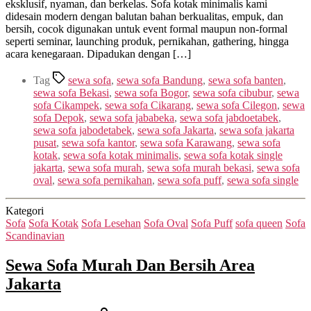
eksklusif, nyaman, dan berkelas. Sofa kotak minimalis kami
didesain modern dengan balutan bahan berkualitas, empuk, dan
bersih, cocok digunakan untuk event formal maupun non-formal
seperti seminar, launching produk, pernikahan, gathering, hingga
acara kenegaraan. Dipadukan dengan […]
Tag
sewa sofa
,
sewa sofa Bandung
,
sewa sofa banten
,
sewa sofa Bekasi
,
sewa sofa Bogor
,
sewa sofa cibubur
,
sewa
sofa Cikampek
,
sewa sofa Cikarang
,
sewa sofa Cilegon
,
sewa
sofa Depok
,
sewa sofa jababeka
,
sewa sofa jabdoetabek
,
sewa sofa jabodetabek
,
sewa sofa Jakarta
,
sewa sofa jakarta
pusat
,
sewa sofa kantor
,
sewa sofa Karawang
,
sewa sofa
kotak
,
sewa sofa kotak minimalis
,
sewa sofa kotak single
jakarta
,
sewa sofa murah
,
sewa sofa murah bekasi
,
sewa sofa
oval
,
sewa sofa pernikahan
,
sewa sofa puff
,
sewa sofa single
Kategori
Sofa
Sofa Kotak
Sofa Lesehan
Sofa Oval
Sofa Puff
sofa queen
Sofa
Scandinavian
Sewa Sofa Murah Dan Bersih Area
Jakarta