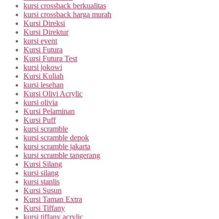
kursi crossback berkualitas
kursi crossback harga murah
Kursi Direksi
Kursi Direktur
kursi event
Kursi Futura
Kursi Futura Test
kursi jokowi
Kursi Kuliah
kursi lesehan
Kursi Olivi Acrylic
kursi olivia
Kursi Pelaminan
Kursi Puff
kursi scramble
kursi scramble depok
kursi scramble jakarta
kursi scramble tangerang
Kursi Silang
kursi silang
kursi stanlis
Kursi Susun
Kursi Taman Extra
Kursi Tiffany
kursi tiffany acrylic