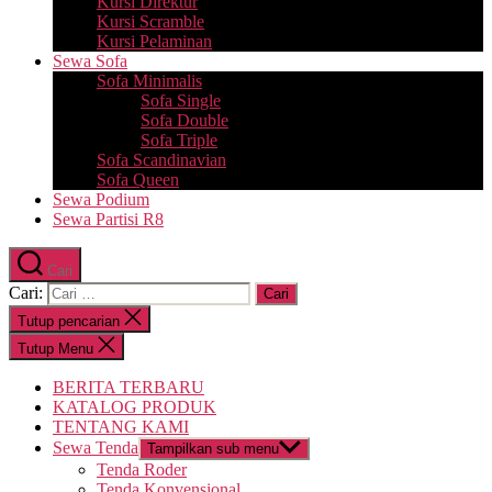
Kursi Direktur
Kursi Scramble
Kursi Pelaminan
Sewa Sofa
Sofa Minimalis
Sofa Single
Sofa Double
Sofa Triple
Sofa Scandinavian
Sofa Queen
Sewa Podium
Sewa Partisi R8
Cari
Cari:
Tutup pencarian
Tutup Menu
BERITA TERBARU
KATALOG PRODUK
TENTANG KAMI
Sewa Tenda
Tampilkan sub menu
Tenda Roder
Tenda Konvensional