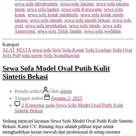
sewa sofa jabodetabek
,
sewa sofa Jakarta
,
sewa sofa jakarta
pusat
,
sewa sofa kantor
,
sewa sofa Karawang
,
sewa sofa
kotak
,
sewa sofa kotak minimalis
,
sewa sofa kotak single
jakarta
,
sewa sofa murah
,
sewa sofa murah bekasi
,
sewa sofa
oval
,
sewa sofa pernikahan
,
sewa sofa single
,
sewa sofa
Tangerang
,
sewa sofa Teluk Jambe
,
sewa sofa wedding
Kategori
ALAT PESTA
sewa sofa
Sofa
Sofa Kotak
Sofa Lesehan
Sofa Oval
Sofa Puff
sofa queen
Sofa Scandinavian
Sewa Sofa Model Oval Putih Kulit
Sintetis Bekasi
Penulis artikel
Oleh
admin
Tanggal artikel
Agustus 2, 2025
2 Komentar
pada Sewa Sofa Model Oval Putih Kulit
Sintetis Bekasi
Sedang mencari layanan Sewa Sofa Model Oval Putih Kulit Sintetis
Bekasi. Kami CV. Bintang Jaya adalah pilihan tepat untuk
menghadirkan kesan mewah dan profesional di setiap momen