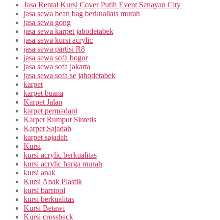
Jasa Rental Kursi Cover Putih Event Senayan City
jasa sewa bean bag berkualiats murah
jasa sewa gong
jasa sewa karpet jabodetabek
jasa sewa kursi acrylic
jasa sewa partisi R8
jasa sewa sofa bogor
jasa sewa sofa jakarta
jasa sewa sofa se jabodetabek
karpet
karpet buana
Karpet Jalan
karpet permadani
Karpet Rumput Sintetis
Karpet Sajadah
karpet sajadah
Kursi
kursi acrylic berkualitas
kursi acrylic harga murah
kursi anak
Kursi Anak Plastik
kursi barstool
kursi berkualitas
Kursi Betawi
Kursi crossback