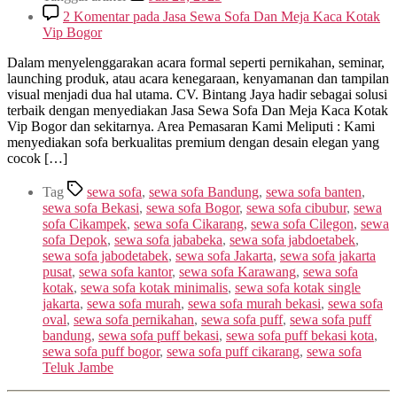
2 Komentar
pada Jasa Sewa Sofa Dan Meja Kaca Kotak
Vip Bogor
Dalam menyelenggarakan acara formal seperti pernikahan, seminar,
launching produk, atau acara kenegaraan, kenyamanan dan tampilan
visual menjadi dua hal utama. CV. Bintang Jaya hadir sebagai solusi
terbaik dengan menyediakan Jasa Sewa Sofa Dan Meja Kaca Kotak
Vip Bogor dan sekitarnya. Area Pemasaran Kami Meliputi : Kami
menyediakan sofa berkualitas premium dengan desain elegan yang
cocok […]
Tag
sewa sofa
,
sewa sofa Bandung
,
sewa sofa banten
,
sewa sofa Bekasi
,
sewa sofa Bogor
,
sewa sofa cibubur
,
sewa
sofa Cikampek
,
sewa sofa Cikarang
,
sewa sofa Cilegon
,
sewa
sofa Depok
,
sewa sofa jababeka
,
sewa sofa jabdoetabek
,
sewa sofa jabodetabek
,
sewa sofa Jakarta
,
sewa sofa jakarta
pusat
,
sewa sofa kantor
,
sewa sofa Karawang
,
sewa sofa
kotak
,
sewa sofa kotak minimalis
,
sewa sofa kotak single
jakarta
,
sewa sofa murah
,
sewa sofa murah bekasi
,
sewa sofa
oval
,
sewa sofa pernikahan
,
sewa sofa puff
,
sewa sofa puff
bandung
,
sewa sofa puff bekasi
,
sewa sofa puff bekasi kota
,
sewa sofa puff bogor
,
sewa sofa puff cikarang
,
sewa sofa
Teluk Jambe