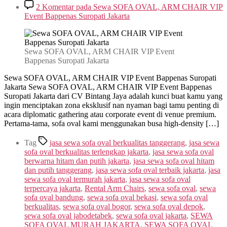
2 Komentar
pada Sewa SOFA OVAL, ARM CHAIR VIP
Event Bappenas Suropati Jakarta
Sewa SOFA OVAL, ARM CHAIR VIP Event
Bappenas Suropati Jakarta
Sewa SOFA OVAL, ARM CHAIR VIP Event Bappenas Suropati
Jakarta Sewa SOFA OVAL, ARM CHAIR VIP Event Bappenas
Suropati Jakarta dari CV Bintang Jaya adalah kunci buat kamu yang
ingin menciptakan zona eksklusif nan nyaman bagi tamu penting di
acara diplomatic gathering atau corporate event di venue premium.
Pertama-tama, sofa oval kami menggunakan busa high-density […]
Tag
jasa sewa sofa oval berkualitas tanggerang
,
jasa sewa
sofa oval berkualitas terlengkap jakarta
,
jasa sewa sofa oval
berwarna hitam dan putih jakarta
,
jasa sewa sofa oval hitam
dan putih tanggerang
,
jasa sewa sofa oval terbaik jakarta
,
jasa
sewa sofa oval termurah jakarta
,
jasa sewa sofa oval
terpercaya jakarta
,
Rental Arm Chairs
,
sewa sofa oval
,
sewa
sofa oval bandung
,
sewa sofa oval bekasi
,
sewa sofa oval
berkualitas
,
sewa sofa oval bogor
,
sewa sofa oval depok
,
sewa sofa oval jabodetabek
,
sewa sofa oval jakarta
,
SEWA
SOFA OVAL MURAH JAKARTA
,
SEWA SOFA OVAL