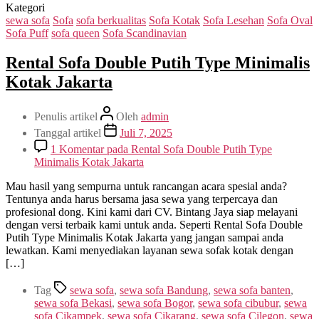
Kategori
sewa sofa
Sofa
sofa berkualitas
Sofa Kotak
Sofa Lesehan
Sofa Oval
Sofa Puff
sofa queen
Sofa Scandinavian
Rental Sofa Double Putih Type Minimalis
Kotak Jakarta
Penulis artikel
Oleh
admin
Tanggal artikel
Juli 7, 2025
1 Komentar
pada Rental Sofa Double Putih Type
Minimalis Kotak Jakarta
Mau hasil yang sempurna untuk rancangan acara spesial anda?
Tentunya anda harus bersama jasa sewa yang terpercaya dan
profesional dong. Kini kami dari CV. Bintang Jaya siap melayani
dengan versi terbaik kami untuk anda. Seperti Rental Sofa Double
Putih Type Minimalis Kotak Jakarta yang jangan sampai anda
lewatkan. Kami menyediakan layanan sewa sofak kotak dengan
[…]
Tag
sewa sofa
,
sewa sofa Bandung
,
sewa sofa banten
,
sewa sofa Bekasi
,
sewa sofa Bogor
,
sewa sofa cibubur
,
sewa
sofa Cikampek
,
sewa sofa Cikarang
,
sewa sofa Cilegon
,
sewa