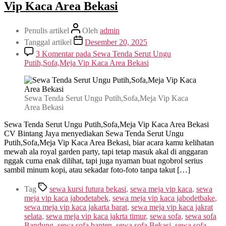
Vip Kaca Area Bekasi
Penulis artikel
Oleh
admin
Tanggal artikel
Desember 20, 2025
3 Komentar
pada Sewa Tenda Serut Ungu
Putih,Sofa,Meja Vip Kaca Area Bekasi
Sewa Tenda Serut Ungu Putih,Sofa,Meja Vip Kaca
Area Bekasi
Sewa Tenda Serut Ungu Putih,Sofa,Meja Vip Kaca Area Bekasi
CV Bintang Jaya menyediakan Sewa Tenda Serut Ungu
Putih,Sofa,Meja Vip Kaca Area Bekasi, biar acara kamu kelihatan
mewah ala royal garden party, tapi tetap masuk akal di anggaran
nggak cuma enak dilihat, tapi juga nyaman buat ngobrol serius
sambil minum kopi, atau sekadar foto-foto tanpa takut […]
Tag
sewa kursi futura bekasi
,
sewa meja vip kaca
,
sewa
meja vip kaca jabodetabek
,
sewa meja vip kaca jabodetbake
,
sewa meja vip kaca jakarta barat
,
sewa meja vip kaca jakrat
selata
,
sewa meja vip kaca jakrta timur
,
sewa sofa
,
sewa sofa
Bandung
,
sewa sofa banten
,
sewa sofa Bekasi
,
sewa sofa