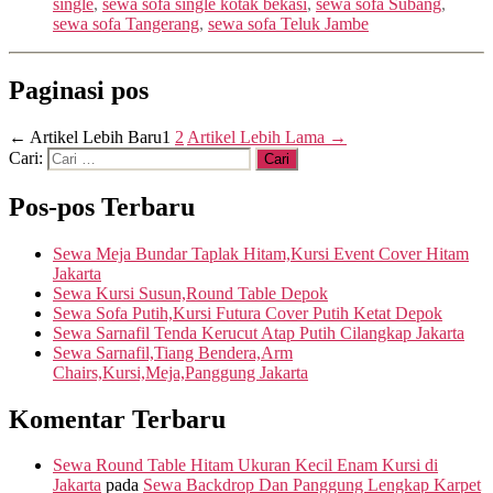
single
,
sewa sofa single kotak bekasi
,
sewa sofa Subang
,
sewa sofa Tangerang
,
sewa sofa Teluk Jambe
Paginasi pos
←
Artikel
Lebih Baru
1
2
Artikel
Lebih Lama
→
Cari:
Pos-pos Terbaru
Sewa Meja Bundar Taplak Hitam,Kursi Event Cover Hitam
Jakarta
Sewa Kursi Susun,Round Table Depok
Sewa Sofa Putih,Kursi Futura Cover Putih Ketat Depok
Sewa Sarnafil Tenda Kerucut Atap Putih Cilangkap Jakarta
Sewa Sarnafil,Tiang Bendera,Arm
Chairs,Kursi,Meja,Panggung Jakarta
Komentar Terbaru
Sewa Round Table Hitam Ukuran Kecil Enam Kursi di
Jakarta
pada
Sewa Backdrop Dan Panggung Lengkap Karpet