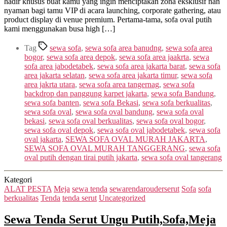
hadir khusus buat kamu yang ingin menciptakan zona eksklusif nan
nyaman bagi tamu VIP di acara launching, corporate gathering, atau
product display di venue premium. Pertama-tama, sofa oval putih
kami menggunakan busa high […]
Tag
sewa sofa
,
sewa sofa area banudng
,
sewa sofa area
bogor
,
sewa sofa area depok
,
sewa sofa area jaakrta
,
sewa
sofa area jabodetabek
,
sewa sofa area jakarta barat
,
sewa sofa
area jakarta selatan
,
sewa sofa area jakarta timur
,
sewa sofa
area jakrta utara
,
sewa sofa area tangernag
,
sewa sofa
backdrop dan panggung karpet jakarta
,
sewa sofa Bandung
,
sewa sofa banten
,
sewa sofa Bekasi
,
sewa sofa berkualitas
,
sewa sofa oval
,
sewa sofa oval bandung
,
sewa sofa oval
bekasi
,
sewa sofa oval berkualitas
,
sewa sofa oval bogor
,
sewa sofa oval depok
,
sewa sofa oval jabodetabek
,
sewa sofa
oval jakarta
,
SEWA SOFA OVAL MURAH JAKARTA
,
SEWA SOFA OVAL MURAH TANGGERANG
,
sewa sofa
oval putih dengan tirai putih jakarta
,
sewa sofa oval tangerang
Kategori
ALAT PESTA
Meja
sewa tenda
sewarendarouderserut
Sofa
sofa
berkualitas
Tenda
tenda serut
Uncategorized
Sewa Tenda Serut Ungu Putih,Sofa,Meja