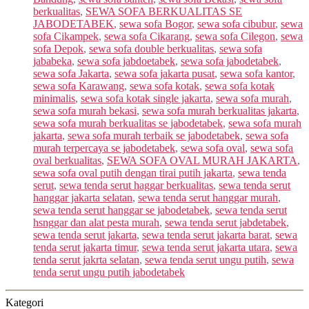
berkualitas
,
SEWA SOFA BERKUALITAS SE
JABODETABEK
,
sewa sofa Bogor
,
sewa sofa cibubur
,
sewa
sofa Cikampek
,
sewa sofa Cikarang
,
sewa sofa Cilegon
,
sewa
sofa Depok
,
sewa sofa double berkualitas
,
sewa sofa
jababeka
,
sewa sofa jabdoetabek
,
sewa sofa jabodetabek
,
sewa sofa Jakarta
,
sewa sofa jakarta pusat
,
sewa sofa kantor
,
sewa sofa Karawang
,
sewa sofa kotak
,
sewa sofa kotak
minimalis
,
sewa sofa kotak single jakarta
,
sewa sofa murah
,
sewa sofa murah bekasi
,
sewa sofa murah berkualitas jakarta
,
sewa sofa murah berkualitas se jabodetabek
,
sewa sofa murah
jakarta
,
sewa sofa murah terbaik se jabodetabek
,
sewa sofa
murah terpercaya se jabodetabek
,
sewa sofa oval
,
sewa sofa
oval berkualitas
,
SEWA SOFA OVAL MURAH JAKARTA
,
sewa sofa oval putih dengan tirai putih jakarta
,
sewa tenda
serut
,
sewa tenda serut haggar berkualitas
,
sewa tenda serut
hanggar jakarta selatan
,
sewa tenda serut hanggar murah
,
sewa tenda serut hanggar se jabodetabek
,
sewa tenda serut
hsnggar dan alat pesta murah
,
sewa tenda serut jabdetabek
,
sewa tenda serut jakarta
,
sewa tenda serut jakarta barat
,
sewa
tenda serut jakarta timur
,
sewa tenda serut jakarta utara
,
sewa
tenda serut jakrta selatan
,
sewa tenda serut ungu putih
,
sewa
tenda serut ungu putih jabodetabek
Kategori