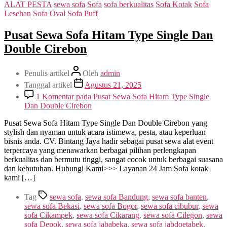
ALAT PESTA
sewa sofa
Sofa
sofa berkualitas
Sofa Kotak
Sofa
Lesehan
Sofa Oval
Sofa Puff
Pusat Sewa Sofa Hitam Type Single Dan
Double Cirebon
Penulis artikel
Oleh
admin
Tanggal artikel
Agustus 21, 2025
1 Komentar
pada Pusat Sewa Sofa Hitam Type Single
Dan Double Cirebon
Pusat Sewa Sofa Hitam Type Single Dan Double Cirebon yang
stylish dan nyaman untuk acara istimewa, pesta, atau keperluan
bisnis anda. CV. Bintang Jaya hadir sebagai pusat sewa alat event
terpercaya yang menawarkan berbagai pilihan perlengkapan
berkualitas dan bermutu tinggi, sangat cocok untuk berbagai suasana
dan kebutuhan. Hubungi Kami>>> Layanan 24 Jam Sofa kotak
kami […]
Tag
sewa sofa
,
sewa sofa Bandung
,
sewa sofa banten
,
sewa sofa Bekasi
,
sewa sofa Bogor
,
sewa sofa cibubur
,
sewa
sofa Cikampek
,
sewa sofa Cikarang
,
sewa sofa Cilegon
,
sewa
sofa Depok
,
sewa sofa jababeka
,
sewa sofa jabdoetabek
,