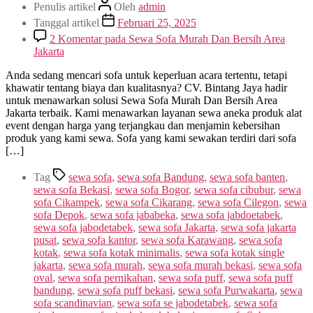
Penulis artikel
Oleh
admin
Tanggal artikel
Februari 25, 2025
2 Komentar
pada Sewa Sofa Murah Dan Bersih Area
Jakarta
Anda sedang mencari sofa untuk keperluan acara tertentu, tetapi
khawatir tentang biaya dan kualitasnya? CV. Bintang Jaya hadir
untuk menawarkan solusi Sewa Sofa Murah Dan Bersih Area
Jakarta terbaik. Kami menawarkan layanan sewa aneka produk alat
event dengan harga yang terjangkau dan menjamin kebersihan
produk yang kami sewa. Sofa yang kami sewakan terdiri dari sofa
[…]
Tag
sewa sofa
,
sewa sofa Bandung
,
sewa sofa banten
,
sewa sofa Bekasi
,
sewa sofa Bogor
,
sewa sofa cibubur
,
sewa
sofa Cikampek
,
sewa sofa Cikarang
,
sewa sofa Cilegon
,
sewa
sofa Depok
,
sewa sofa jababeka
,
sewa sofa jabdoetabek
,
sewa sofa jabodetabek
,
sewa sofa Jakarta
,
sewa sofa jakarta
pusat
,
sewa sofa kantor
,
sewa sofa Karawang
,
sewa sofa
kotak
,
sewa sofa kotak minimalis
,
sewa sofa kotak single
jakarta
,
sewa sofa murah
,
sewa sofa murah bekasi
,
sewa sofa
oval
,
sewa sofa pernikahan
,
sewa sofa puff
,
sewa sofa puff
bandung
,
sewa sofa puff bekasi
,
sewa sofa Purwakarta
,
sewa
sofa scandinavian
,
sewa sofa se jabodetabek
,
sewa sofa