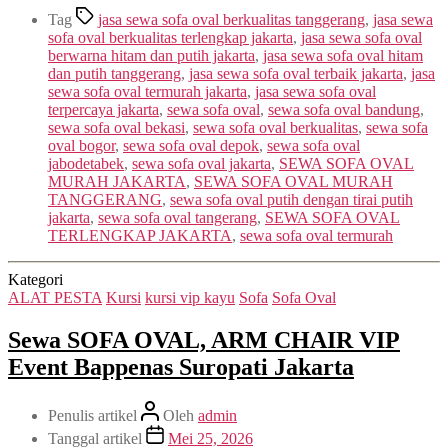
Tag
jasa sewa sofa oval berkualitas tanggerang
,
jasa sewa
sofa oval berkualitas terlengkap jakarta
,
jasa sewa sofa oval
berwarna hitam dan putih jakarta
,
jasa sewa sofa oval hitam
dan putih tanggerang
,
jasa sewa sofa oval terbaik jakarta
,
jasa
sewa sofa oval termurah jakarta
,
jasa sewa sofa oval
terpercaya jakarta
,
sewa sofa oval
,
sewa sofa oval bandung
,
sewa sofa oval bekasi
,
sewa sofa oval berkualitas
,
sewa sofa
oval bogor
,
sewa sofa oval depok
,
sewa sofa oval
jabodetabek
,
sewa sofa oval jakarta
,
SEWA SOFA OVAL
MURAH JAKARTA
,
SEWA SOFA OVAL MURAH
TANGGERANG
,
sewa sofa oval putih dengan tirai putih
jakarta
,
sewa sofa oval tangerang
,
SEWA SOFA OVAL
TERLENGKAP JAKARTA
,
sewa sofa oval termurah
Kategori
ALAT PESTA
Kursi
kursi vip kayu
Sofa
Sofa Oval
Sewa SOFA OVAL, ARM CHAIR VIP
Event Bappenas Suropati Jakarta
Penulis artikel
Oleh
admin
Tanggal artikel
Mei 25, 2026