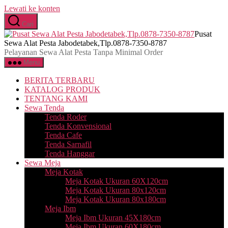
Lewati ke konten
Cari
Pusat
Sewa Alat Pesta Jabodetabek,Tlp.0878-7350-8787
Pelayanan Sewa Alat Pesta Tanpa Minimal Order
Menu
BERITA TERBARU
KATALOG PRODUK
TENTANG KAMI
Sewa Tenda
Tenda Roder
Tenda Konvensional
Tenda Cafe
Tenda Sarnafil
Tenda Hanggar
Sewa Meja
Meja Kotak
Meja Kotak Ukuran 60X120cm
Meja Kotak Ukuran 80x120cm
Meja Kotak Ukuran 80x180cm
Meja Ibm
Meja Ibm Ukuran 45X180cm
Meja Ibm Ukuran 60X180cm