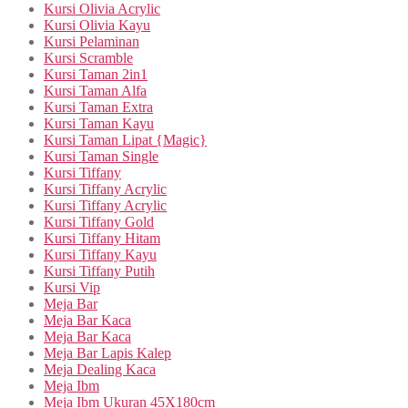
Kursi Olivia Acrylic
Kursi Olivia Kayu
Kursi Pelaminan
Kursi Scramble
Kursi Taman 2in1
Kursi Taman Alfa
Kursi Taman Extra
Kursi Taman Kayu
Kursi Taman Lipat {Magic}
Kursi Taman Single
Kursi Tiffany
Kursi Tiffany Acrylic
Kursi Tiffany Acrylic
Kursi Tiffany Gold
Kursi Tiffany Hitam
Kursi Tiffany Kayu
Kursi Tiffany Putih
Kursi Vip
Meja Bar
Meja Bar Kaca
Meja Bar Kaca
Meja Bar Lapis Kalep
Meja Dealing Kaca
Meja Ibm
Meja Ibm Ukuran 45X180cm