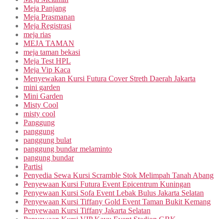
Meja Panjang
Meja Prasmanan
Meja Registrasi
meja rias
MEJA TAMAN
meja taman bekasi
Meja Test HPL
Meja Vip Kaca
Menyewakan Kursi Futura Cover Streth Daerah Jakarta
mini garden
Mini Garden
Misty Cool
misty cool
Panggung
panggung
panggung bulat
panggung bundar melaminto
pangung bundar
Partisi
Penyedia Sewa Kursi Scramble Stok Melimpah Tanah Abang
Penyewaan Kursi Futura Event Epicentrum Kuningan
Penyewaan Kursi Sofa Event Lebak Bulus Jakarta Selatan
Penyewaan Kursi Tiffany Gold Event Taman Bukit Kemang
Penyewaan Kursi Tiffany Jakarta Selatan