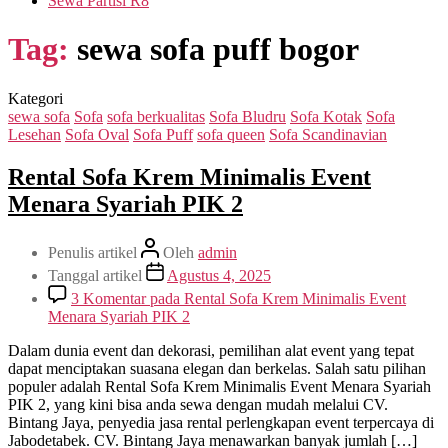
Sewa Partisi R8
Tag:
sewa sofa puff bogor
Kategori
sewa sofa
Sofa
sofa berkualitas
Sofa Bludru
Sofa Kotak
Sofa
Lesehan
Sofa Oval
Sofa Puff
sofa queen
Sofa Scandinavian
Rental Sofa Krem Minimalis Event
Menara Syariah PIK 2
Penulis artikel
Oleh
admin
Tanggal artikel
Agustus 4, 2025
3 Komentar
pada Rental Sofa Krem Minimalis Event
Menara Syariah PIK 2
Dalam dunia event dan dekorasi, pemilihan alat event yang tepat
dapat menciptakan suasana elegan dan berkelas. Salah satu pilihan
populer adalah Rental Sofa Krem Minimalis Event Menara Syariah
PIK 2, yang kini bisa anda sewa dengan mudah melalui CV.
Bintang Jaya, penyedia jasa rental perlengkapan event terpercaya di
Jabodetabek. CV. Bintang Jaya menawarkan banyak jumlah […]