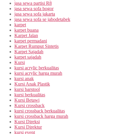
jasa sewa partisi R8
jasa sewa sofa bogor
jasa sewa sofa jakarta
jasa sewa sofa se jabodetabek
karpet
karpet buana
Karpet Jalan
karpet permadani
Karpet Rumput Sintetis
Karpet Sajadah
karpet sajadah
Kursi
kursi acrylic berkualitas
kursi acrylic harga murah
kursi anak
Kursi Anak Plastik
kursi barstool
kursi berkualitas
Kursi Betawi
Kursi crossback
kursi crossback berkualitas
kursi crossback harga murah
Kursi Direksi
Kursi Direktur
kursi event