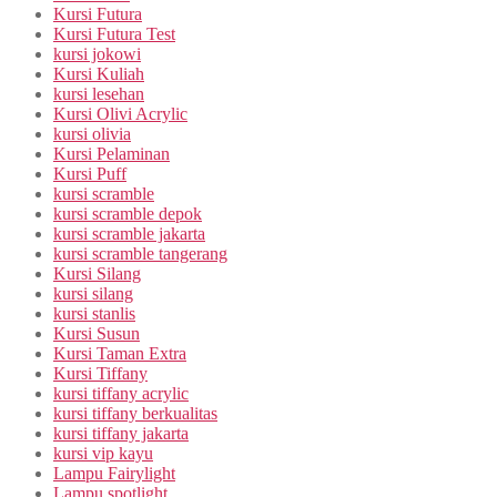
Kursi Futura
Kursi Futura Test
kursi jokowi
Kursi Kuliah
kursi lesehan
Kursi Olivi Acrylic
kursi olivia
Kursi Pelaminan
Kursi Puff
kursi scramble
kursi scramble depok
kursi scramble jakarta
kursi scramble tangerang
Kursi Silang
kursi silang
kursi stanlis
Kursi Susun
Kursi Taman Extra
Kursi Tiffany
kursi tiffany acrylic
kursi tiffany berkualitas
kursi tiffany jakarta
kursi vip kayu
Lampu Fairylight
Lampu spotlight