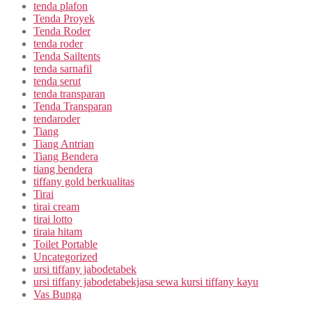
tenda plafon
Tenda Proyek
Tenda Roder
tenda roder
Tenda Sailtents
tenda sarnafil
tenda serut
tenda transparan
Tenda Transparan
tendaroder
Tiang
Tiang Antrian
Tiang Bendera
tiang bendera
tiffany gold berkualitas
Tirai
tirai cream
tirai lotto
tiraia hitam
Toilet Portable
Uncategorized
ursi tiffany jabodetabek
ursi tiffany jabodetabekjasa sewa kursi tiffany kayu
Vas Bunga