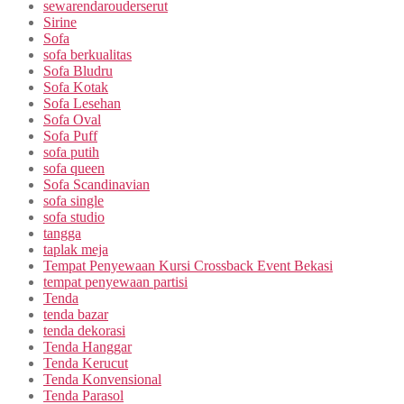
sewarendarouderserut
Sirine
Sofa
sofa berkualitas
Sofa Bludru
Sofa Kotak
Sofa Lesehan
Sofa Oval
Sofa Puff
sofa putih
sofa queen
Sofa Scandinavian
sofa single
sofa studio
tangga
taplak meja
Tempat Penyewaan Kursi Crossback Event Bekasi
tempat penyewaan partisi
Tenda
tenda bazar
tenda dekorasi
Tenda Hanggar
Tenda Kerucut
Tenda Konvensional
Tenda Parasol