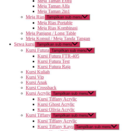
Meja Taman Extra
Meja Taman Alfa
Meja Taman 2in1
Meja Rias
Tampilkan sub menu
Meja Rias Portable
Meja Rias Kombinasi
Meja Panjang / Long Table
Meja Konsul / Meja Tanda Tangan
Sewa kursi
Tampilkan sub menu
Kursi Futura
Tampilkan sub menu
Kursi Futura FTR-405
Kursi Futura Test
Kursi Futura Raja
Kursi Kuliah
Kursi Vip
Kursi Anak
Kursi Crossback
Kursi Acrylic
Tampilkan sub menu
Kursi Tiffany Acrylic
Kursi Ghost Acrylic
Kursi Olivia Acrylic
Kursi Tiffany
Tampilkan sub menu
Kursi Tiffany Acrylic
Kursi Tiffany Kayu
Tampilkan sub menu