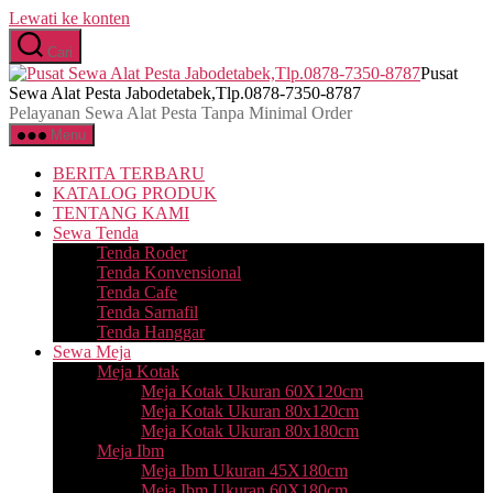
Lewati ke konten
Cari
Pusat
Sewa Alat Pesta Jabodetabek,Tlp.0878-7350-8787
Pelayanan Sewa Alat Pesta Tanpa Minimal Order
Menu
BERITA TERBARU
KATALOG PRODUK
TENTANG KAMI
Sewa Tenda
Tenda Roder
Tenda Konvensional
Tenda Cafe
Tenda Sarnafil
Tenda Hanggar
Sewa Meja
Meja Kotak
Meja Kotak Ukuran 60X120cm
Meja Kotak Ukuran 80x120cm
Meja Kotak Ukuran 80x180cm
Meja Ibm
Meja Ibm Ukuran 45X180cm
Meja Ibm Ukuran 60X180cm