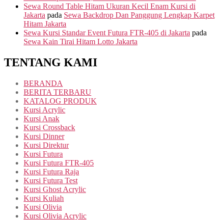
Sewa Round Table Hitam Ukuran Kecil Enam Kursi di
Jakarta
pada
Sewa Backdrop Dan Panggung Lengkap Karpet
Hitam Jakarta
Sewa Kursi Standar Event Futura FTR-405 di Jakarta
pada
Sewa Kain Tirai Hitam Lotto Jakarta
TENTANG KAMI
BERANDA
BERITA TERBARU
KATALOG PRODUK
Kursi Acrylic
Kursi Anak
Kursi Crossback
Kursi Dinner
Kursi Direktur
Kursi Futura
Kursi Futura FTR-405
Kursi Futura Raja
Kursi Futura Test
Kursi Ghost Acrylic
Kursi Kuliah
Kursi Olivia
Kursi Olivia Acrylic