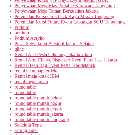
Penyewaan Kursi VIP Kayu Event Stadion GBK
Penyewaan Meja Rias Portable Karawaci Tangerang
Penyewaan Meja Taman Berkualitas Jakarta
Perentalan Kursi Crossback Kayu Murah Tangerang
Perentalan Kursi Futura Event Lapangan SGU Tangerang
Podium
podium
Podium Acrylic
Pusat Sewa kursi Barstool Jakarta Selatan
qline
Rental Alat Pesta Cilincing Jakarta Utara
Rental Arm Chairs,Dispenser Event Patra Jasa Jakarta
Rental Bean Bag Event Pesta Jabodetabek
rental bean bag terdekat
Rental meja kotak IBM
rental meja taman
round table
round table
round table murah bekasi
round table murah bogor
round table murah depok
round table murah jakarta
round table murah tangerang
Sailcloth Tents
sarung kursi