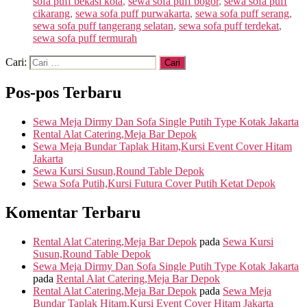
sofa puff bekasi kota
,
sewa sofa puff bogor
,
sewa sofa puff
cikarang
,
sewa sofa puff purwakarta
,
sewa sofa puff serang
,
sewa sofa puff tangerang selatan
,
sewa sofa puff terdekat
,
sewa sofa puff termurah
Cari:
Pos-pos Terbaru
Sewa Meja Dirmy Dan Sofa Single Putih Type Kotak Jakarta
Rental Alat Catering,Meja Bar Depok
Sewa Meja Bundar Taplak Hitam,Kursi Event Cover Hitam
Jakarta
Sewa Kursi Susun,Round Table Depok
Sewa Sofa Putih,Kursi Futura Cover Putih Ketat Depok
Komentar Terbaru
Rental Alat Catering,Meja Bar Depok
pada
Sewa Kursi
Susun,Round Table Depok
Sewa Meja Dirmy Dan Sofa Single Putih Type Kotak Jakarta
pada
Rental Alat Catering,Meja Bar Depok
Rental Alat Catering,Meja Bar Depok
pada
Sewa Meja
Bundar Taplak Hitam,Kursi Event Cover Hitam Jakarta