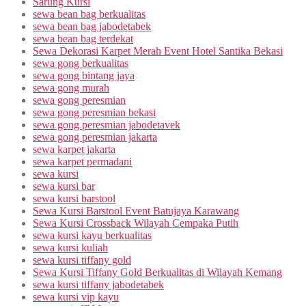
Sarung Kursi
sewa bean bag berkualitas
sewa bean bag jabodetabek
sewa bean bag terdekat
Sewa Dekorasi Karpet Merah Event Hotel Santika Bekasi
sewa gong berkualitas
sewa gong bintang jaya
sewa gong murah
sewa gong peresmian
sewa gong peresmian bekasi
sewa gong peresmian jabodetavek
sewa gong peresmian jakarta
sewa karpet jakarta
sewa karpet permadani
sewa kursi
sewa kursi bar
sewa kursi barstool
Sewa Kursi Barstool Event Batujaya Karawang
Sewa Kursi Crossback Wilayah Cempaka Putih
sewa kursi kayu berkualitas
sewa kursi kuliah
sewa kursi tiffany gold
Sewa Kursi Tiffany Gold Berkualitas di Wilayah Kemang
sewa kursi tiffany jabodetabek
sewa kursi vip kayu