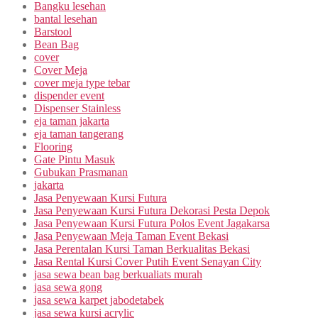
Bangku lesehan
bantal lesehan
Barstool
Bean Bag
cover
Cover Meja
cover meja type tebar
dispender event
Dispenser Stainless
eja taman jakarta
eja taman tangerang
Flooring
Gate Pintu Masuk
Gubukan Prasmanan
jakarta
Jasa Penyewaan Kursi Futura
Jasa Penyewaan Kursi Futura Dekorasi Pesta Depok
Jasa Penyewaan Kursi Futura Polos Event Jagakarsa
Jasa Penyewaan Meja Taman Event Bekasi
Jasa Perentalan Kursi Taman Berkualitas Bekasi
Jasa Rental Kursi Cover Putih Event Senayan City
jasa sewa bean bag berkualiats murah
jasa sewa gong
jasa sewa karpet jabodetabek
jasa sewa kursi acrylic