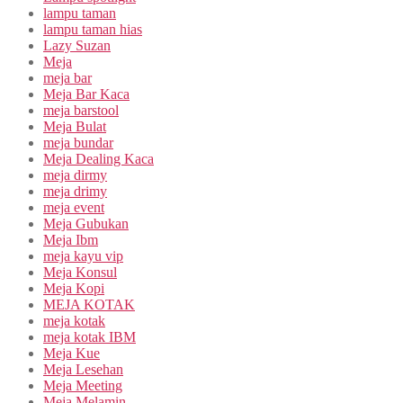
lampu taman
lampu taman hias
Lazy Suzan
Meja
meja bar
Meja Bar Kaca
meja barstool
Meja Bulat
meja bundar
Meja Dealing Kaca
meja dirmy
meja drimy
meja event
Meja Gubukan
Meja Ibm
meja kayu vip
Meja Konsul
Meja Kopi
MEJA KOTAK
meja kotak
meja kotak IBM
Meja Kue
Meja Lesehan
Meja Meeting
Meja Melamin