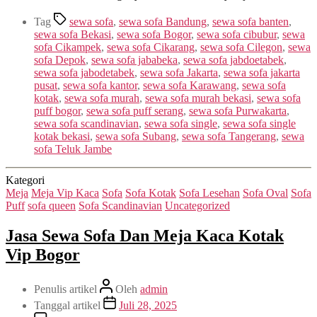
Tag
sewa sofa
,
sewa sofa Bandung
,
sewa sofa banten
,
sewa sofa Bekasi
,
sewa sofa Bogor
,
sewa sofa cibubur
,
sewa
sofa Cikampek
,
sewa sofa Cikarang
,
sewa sofa Cilegon
,
sewa
sofa Depok
,
sewa sofa jababeka
,
sewa sofa jabdoetabek
,
sewa sofa jabodetabek
,
sewa sofa Jakarta
,
sewa sofa jakarta
pusat
,
sewa sofa kantor
,
sewa sofa Karawang
,
sewa sofa
kotak
,
sewa sofa murah
,
sewa sofa murah bekasi
,
sewa sofa
puff bogor
,
sewa sofa puff serang
,
sewa sofa Purwakarta
,
sewa sofa scandinavian
,
sewa sofa single
,
sewa sofa single
kotak bekasi
,
sewa sofa Subang
,
sewa sofa Tangerang
,
sewa
sofa Teluk Jambe
Kategori
Meja
Meja Vip Kaca
Sofa
Sofa Kotak
Sofa Lesehan
Sofa Oval
Sofa
Puff
sofa queen
Sofa Scandinavian
Uncategorized
Jasa Sewa Sofa Dan Meja Kaca Kotak
Vip Bogor
Penulis artikel
Oleh
admin
Tanggal artikel
Juli 28, 2025