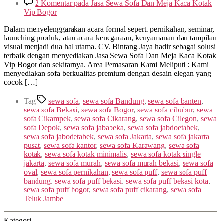
2 Komentar
pada Jasa Sewa Sofa Dan Meja Kaca Kotak
Vip Bogor
Dalam menyelenggarakan acara formal seperti pernikahan, seminar,
launching produk, atau acara kenegaraan, kenyamanan dan tampilan
visual menjadi dua hal utama. CV. Bintang Jaya hadir sebagai solusi
terbaik dengan menyediakan Jasa Sewa Sofa Dan Meja Kaca Kotak
Vip Bogor dan sekitarnya. Area Pemasaran Kami Meliputi : Kami
menyediakan sofa berkualitas premium dengan desain elegan yang
cocok […]
Tag
sewa sofa
,
sewa sofa Bandung
,
sewa sofa banten
,
sewa sofa Bekasi
,
sewa sofa Bogor
,
sewa sofa cibubur
,
sewa
sofa Cikampek
,
sewa sofa Cikarang
,
sewa sofa Cilegon
,
sewa
sofa Depok
,
sewa sofa jababeka
,
sewa sofa jabdoetabek
,
sewa sofa jabodetabek
,
sewa sofa Jakarta
,
sewa sofa jakarta
pusat
,
sewa sofa kantor
,
sewa sofa Karawang
,
sewa sofa
kotak
,
sewa sofa kotak minimalis
,
sewa sofa kotak single
jakarta
,
sewa sofa murah
,
sewa sofa murah bekasi
,
sewa sofa
oval
,
sewa sofa pernikahan
,
sewa sofa puff
,
sewa sofa puff
bandung
,
sewa sofa puff bekasi
,
sewa sofa puff bekasi kota
,
sewa sofa puff bogor
,
sewa sofa puff cikarang
,
sewa sofa
Teluk Jambe
Kategori