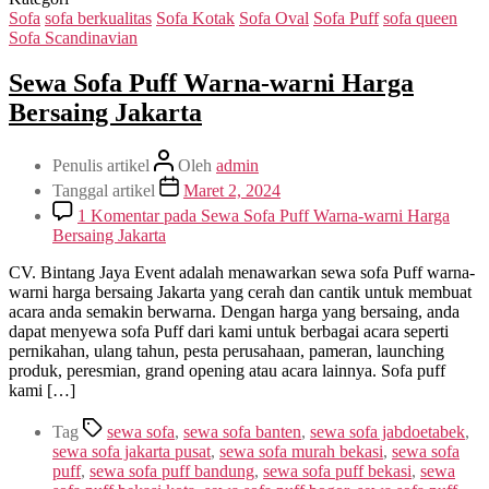
Sofa
sofa berkualitas
Sofa Kotak
Sofa Oval
Sofa Puff
sofa queen
Sofa Scandinavian
Sewa Sofa Puff Warna-warni Harga
Bersaing Jakarta
Penulis artikel
Oleh
admin
Tanggal artikel
Maret 2, 2024
1 Komentar
pada Sewa Sofa Puff Warna-warni Harga
Bersaing Jakarta
CV. Bintang Jaya Event adalah menawarkan sewa sofa Puff warna-
warni harga bersaing Jakarta yang cerah dan cantik untuk membuat
acara anda semakin berwarna. Dengan harga yang bersaing, anda
dapat menyewa sofa Puff dari kami untuk berbagai acara seperti
pernikahan, ulang tahun, pesta perusahaan, pameran, launching
produk, peresmian, grand opening atau acara lainnya. Sofa puff
kami […]
Tag
sewa sofa
,
sewa sofa banten
,
sewa sofa jabdoetabek
,
sewa sofa jakarta pusat
,
sewa sofa murah bekasi
,
sewa sofa
puff
,
sewa sofa puff bandung
,
sewa sofa puff bekasi
,
sewa