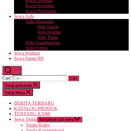
Kursi Direktur
Kursi Scramble
Kursi Pelaminan
Sewa Sofa
Sofa Minimalis
Sofa Single
Sofa Double
Sofa Triple
Sofa Scandinavian
Sofa Queen
Sewa Podium
Sewa Partisi R8
Cari
Cari:
Tutup pencarian
Tutup Menu
BERITA TERBARU
KATALOG PRODUK
TENTANG KAMI
Sewa Tenda
Tampilkan sub menu
Tenda Roder
Tenda Konvensional