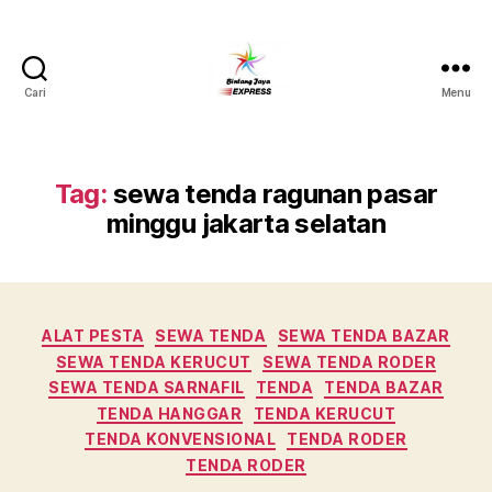
Cari
Menu
Pusat
Sewa
Alat
Pesta
Tag:
sewa tenda ragunan pasar
Jabodetabek,Tlp.0878-
minggu jakarta selatan
7350-
8787
Kategori
ALAT PESTA
SEWA TENDA
SEWA TENDA BAZAR
SEWA TENDA KERUCUT
SEWA TENDA RODER
SEWA TENDA SARNAFIL
TENDA
TENDA BAZAR
TENDA HANGGAR
TENDA KERUCUT
TENDA KONVENSIONAL
TENDA RODER
TENDA RODER