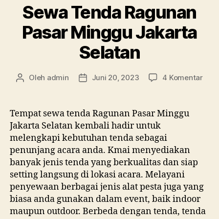
Sewa Tenda Ragunan
Pasar Minggu Jakarta
Selatan
pad
Oleh
admin
Juni 20, 2023
4 Komentar
Penulis
Tanggal
Sew
artikel
artikel
Ten
Rag
Tempat sewa tenda Ragunan Pasar Minggu
Pasa
Jakarta Selatan kembali hadir untuk
Min
melengkapi kebutuhan tenda sebagai
Jaka
penunjang acara anda. Kmai menyediakan
Sela
banyak jenis tenda yang berkualitas dan siap
setting langsung di lokasi acara. Melayani
penyewaan berbagai jenis alat pesta juga yang
biasa anda gunakan dalam event, baik indoor
maupun outdoor. Berbeda dengan tenda, tenda